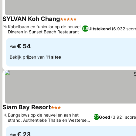
SYLVAN Koh Chang
5 Sterren
Kabelbaan en funicular op de heuvel,
Uitstekend
(6.932 scor
8,9
Dineren in Sunset Beach Restaurant
€ 54
Van
Bekijk prijzen van
11 sites
Siam Bay Resort
3 Sterren
Bungalows op de heuvel en aan het
Goed
(3.921 score
7,7
strand, Authentieke Thaise en Westerse
keuken
€ 23
Van