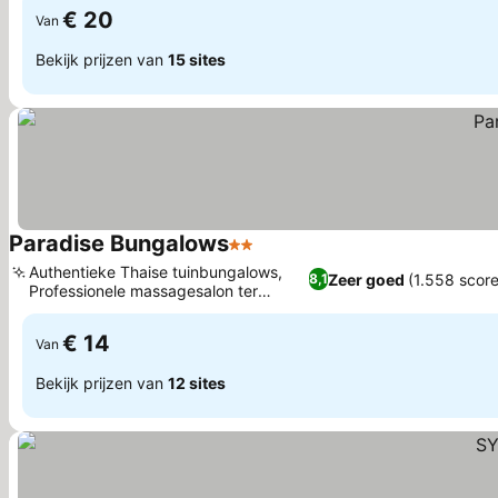
€ 20
Van
Bekijk prijzen van
15 sites
Paradise Bungalows
2 Sterren
Authentieke Thaise tuinbungalows,
Zeer goed
(1.558 score
8,1
Professionele massagesalon ter
plaatse
€ 14
Van
Bekijk prijzen van
12 sites