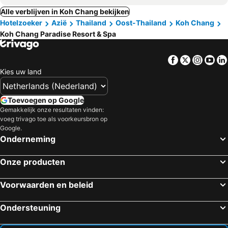
Alle verblijven in Koh Chang bekijken
Hotelzoeker
Azië
Thailand
Oost-Thailand
Koh Chang
Koh Chang Paradise Resort & Spa
Facebook
Twitter
Insta
Yo
Kies uw land
Toevoegen op Google
Gemakkelijk onze resultaten vinden:
voeg trivago toe als voorkeursbron op
Google.
Onderneming
Onze producten
Voorwaarden en beleid
Ondersteuning