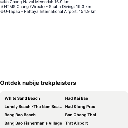
Ko Chang Naval Memorial
:
16.9
km
HTMS Chang (Wreck) - Scuba Diving
:
19.3
km
U-Tapao - Pattaya International Airport
:
154.9
km
Ontdek nabije trekpleisters
Kaart uitvouwen
White Sand Beach
Had Kai Bae
Lonely Beach -Tha Nam Beach
Had Klong Prao
Bang Bao Beach
Ban Chang Thai
Bang Bao Fisherman's Village
Trat Airport