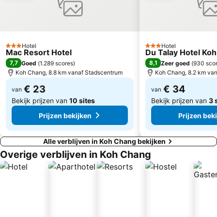
Hotel
Hotel
3 Sterren
3 Sterren
Mac Resort Hotel
Du Talay Hotel Ko
7,7
8,1
Goed
(
1.289 scores
)
Zeer goed
(
930 sco
Koh Chang, 8.8 km vanaf Stadscentrum
Koh Chang, 8.2 km va
€ 23
€ 34
van
van
Bekijk prijzen van
10 sites
Bekijk prijzen van
3 
Prijzen bekijken
Prijzen bek
Alle verblijven in Koh Chang bekijken
Overige verblijven in Koh Chang