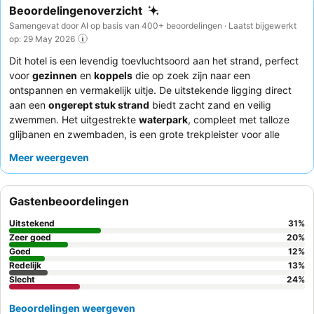
Beoordelingenoverzicht
Samengevat door AI op basis van 400+ beoordelingen · Laatst bijgewerkt
op: 29 May 2026
Dit hotel is een levendig toevluchtsoord aan het strand, perfect
voor
gezinnen
en
koppels
die op zoek zijn naar een
ontspannen en vermakelijk uitje. De uitstekende ligging direct
aan een
ongerept stuk strand
biedt zacht zand en veilig
zwemmen. Het uitgestrekte
waterpark
, compleet met talloze
glijbanen en zwembaden, is een grote trekpleister voor alle
leeftijden. Gasten prijzen consequent het
attente receptieteam
Meer weergeven
en het gevarieerde
ontbijtbuffet
, met zowel Thaise als westerse
opties. Voor een verhoogde ervaring kunt u overwegen een van
de
strandvilla's met zwembad
te boeken voor luxueus comfort
Gastenbeoordelingen
en een prachtig uitzicht.
Uitstekend
31
%
Zeer goed
20
%
Goed
12
%
Redelijk
13
%
Slecht
24
%
Beoordelingen weergeven