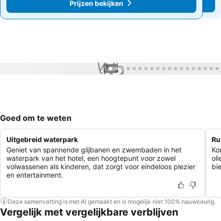
Prijzen bekijken
Prijzen bekijken
1 / 61
Goed om te weten
Uitgebreid waterpark
Ru
Geniet van spannende glijbanen en zwembaden in het
Ko
waterpark van het hotel, een hoogtepunt voor zowel
ol
volwassenen als kinderen, dat zorgt voor eindeloos plezier
bi
en entertainment.
Deze samenvatting is met AI gemaakt en is mogelijk niet 100% nauwkeurig.
Vergelijk met vergelijkbare verblijven