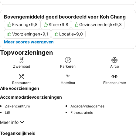
Bovengemiddeld goed beoordeeld voor Koh Chang
Ervaring
•
9,8
Sfeer
•
9,8
Gezinsvriendelijk
•
9,3
Voorzieningen
•
9,1
Locatie
•
9,0
Meer scores weergeven
Topvoorzieningen
Zwembad
Parkeren
Airco
Restaurant
Hotelbar
Fitnessruimte
Alle voorzieningen
Accommodatievoorzieningen
Zakencentrum
Arcade/videogames
Lift
Fitnessruimte
Meer info
Toegankelijkheid