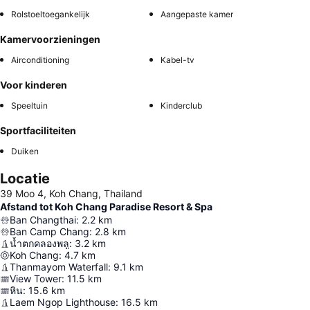
Rolstoeltoegankelijk
Aangepaste kamer
Kamervoorzieningen
Airconditioning
Kabel-tv
Voor kinderen
Speeltuin
Kinderclub
Sportfaciliteiten
Duiken
Locatie
39 Moo 4, Koh Chang, Thailand
Afstand tot Koh Chang Paradise Resort & Spa
Ban Changthai
:
2.2
km
Ban Camp Chang
:
2.8
km
น้ำตกคลองพลู
:
3.2
km
Koh Chang
:
4.7
km
Thanmayom Waterfall
:
9.1
km
View Tower
:
11.5
km
หิน
:
15.6
km
Laem Ngop Lighthouse
:
16.5
km