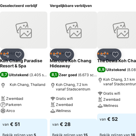
Geselecteerd verblijf
Vergelijkbare verblijven
Hotel
Hotel
Hotel
3 Sterren
4 Sterren
4 Sterren
Delen
Toevoegen aan favorieten
Delen
Toevoegen aan favorieten
Delen
Toevoege
Koh Chang Paradise
Mercure Koh Chang
The Dewa Koh Ch
Resort & Spa
Hideaway
8,9
Uitstekend
(
8.08
8,7
8,1
Uitstekend
(
3.405 scores
)
Zeer goed
(
6.673 scores
)
Koh Chang, 3.1 km
vanaf Stadscentru
Koh Chang, Thailand
Koh Chang, 7.2 km
vanaf Stadscentrum
Gratis wifi
Zwembad
Gratis wifi
Zwembad
Parkeren
Zwembad
Wellness
Airco
Wellness
Prijzen bekijken
€ 52
van
Prijzen bekijken
Prijzen bekijken
€ 51
€ 28
van
van
Bekijk prijzen van
5
Bekijk prijzen van
15
Bekijk prijzen van
16