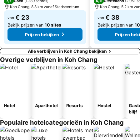
7,7
8,5
Goed
(
1.289 scores
)
Uitstekend
(
2.951 s
Koh Chang, 8.8 km vanaf Stadscentrum
Koh Chang, 5.2 km va
€ 23
€ 38
van
van
Bekijk prijzen van
10 sites
Bekijk prijzen van
10
Prijzen bekijken
Prijzen bek
Alle verblijven in Koh Chang bekijken
Overige verblijven in Koh Chang
Hotel
Aparthotel
Resorts
Hostel
Gast
blijf
Populaire hotelcategorieën in Koh Chang