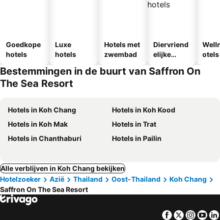
Goedkope
Luxe
Hotels met
Diervriend
Well
hotels
hotels
zwembad
elijke
otels
hotels
Bestemmingen in de buurt van Saffron On
The Sea Resort
Hotels in Koh Chang
Hotels in Koh Kood
Hotels in Koh Mak
Hotels in Trat
Hotels in Chanthaburi
Hotels in Pailin
Alle verblijven in Koh Chang bekijken
Hotelzoeker
Azië
Thailand
Oost-Thailand
Koh Chang
Saffron On The Sea Resort
Facebook
Twitter
Insta
Yo