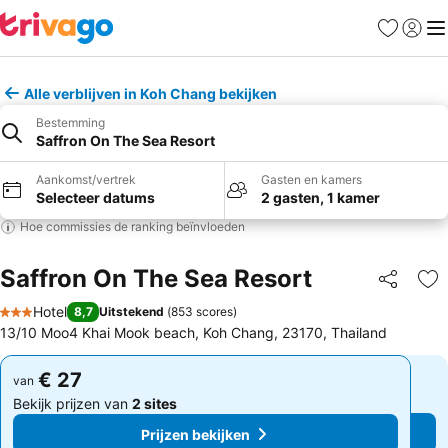
Favorieten
Aanmel
Me
Alle verblijven in Koh Chang bekijken
Bestemming
Saffron On The Sea Resort
Aankomst/vertrek
Gasten en kamers
Selecteer datums
2 gasten, 1 kamer
Hoe commissies de ranking beïnvloeden
Saffron On The Sea Resort
Delen
To
Hotel
8,7
Uitstekend
(
853 scores
)
3 Sterren
13/10 Moo4 Khai Mook beach, Koh Chang, 23170, Thailand
€ 27
€ 27
van
van
Bekijk prijzen van
2 sites
Bekijk prijzen van
2 sites
Prijzen bekijken
Prijzen bekijken