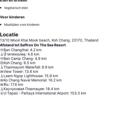
Eten en drinken
Vegetarisch eten
Voor kinderen
Maaltijden voor kinderen
Locatie
13/10 Moo4 Khai Mook beach, Koh Chang, 23170, Thailand
Afstand tot Saffron On The Sea Resort
Ban Changthai
:
4.2
km
น้ำตกคลองพลู
:
4.6
km
Ban Camp Chang
:
4.9
km
Koh Chang
:
6.5
km
Thanmayom Waterfall
:
9.9
km
View Tower
:
13.6
km
Laem Ngop Lighthouse
:
15.9
km
Ko Chang Naval Memorial
:
16.2
km
หิน
:
17.6
km
Каучуковая Плантация
:
18.4
km
U-Tapao - Pattaya International Airport
:
153.3
km