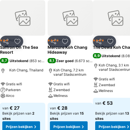
Hotel
Hotel
Hotel
3 Sterren
4 Sterren
4 Sterren
Delen
Toevoegen aan favorieten
Delen
Toevoegen aan favorieten
Delen
Toevoege
Saffron On The Sea
Mercure Koh Chang
The Dewa Koh Ch
Resort
Hideaway
8,9
Uitstekend
(
8.08
8,7
8,1
Uitstekend
(
853 scores
)
Zeer goed
(
6.673 scores
)
Koh Chang, 3.1 km
vanaf Stadscentru
Koh Chang, Thailand
Koh Chang, 7.2 km
vanaf Stadscentrum
Gratis wifi
Gratis wifi
Gratis wifi
Zwembad
Parkeren
Zwembad
Wellness
Airco
Wellness
€ 53
van
€ 27
€ 28
van
van
Bekijk prijzen van
2
Bekijk prijzen van
15
Bekijk prijzen van
13
sites
sites
sites
Prijzen bekijken
Prijzen bekijken
Prijzen bekijken