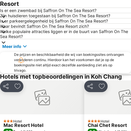
Resort
Is er een zwembad bij Saffron On The Sea Resort?
Zijn huisdieren toegestaan bij Saffron On The Sea Resort?
Is er parkeergelegenheid bij Saffron On The Sea Resort?
Waar bevindt Saffron On The Sea Resort zich?
Welke populaire attracties liggen er in de buurt van Saffron On The
Sea Resort?
Meer info
De prijzen en beschikbaarheid die wij van boekingssites ontvangen
veranderen continu. Hierdoor kan het voorkomen dat je op de
boekingssite niet altijd exact dezelfde aanbieding ziet als op
trivago.
Hotels met topbeoordelingen in Koh Chang
Delen
Toevoegen aan favorieten
Delen
Toevoegen aa
Hotel
Hotel
3 Sterren
4 Sterren
Mac Resort Hotel
Chai Chet Resort