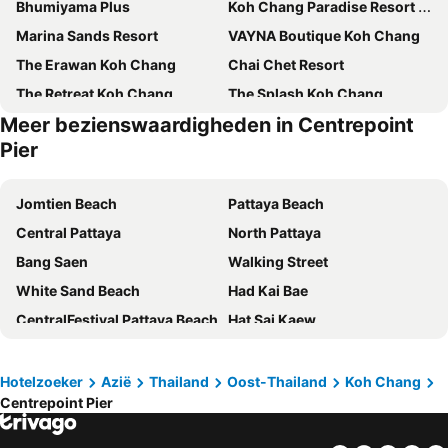
Bhumiyama Plus
Koh Chang Paradise Resort & Spa
Marina Sands Resort
VAYNA Boutique Koh Chang
The Erawan Koh Chang
Chai Chet Resort
The Retreat Koh Chang
The Splash Koh Chang
Meer bezienswaardigheden in Centrepoint
The Stage Koh Chang
Dinso Resort & Villas Ko Chang, Vignette Collection by IHG
Pier
Mac Resort Hotel
Cookies Hotel
Koh Chang Paradise Resort & Spa
Du Talay Hotel Koh Chang
Jomtien Beach
Pattaya Beach
Mam Kaibae Hotel
Bamboo @ Koh Chang
Central Pattaya
North Pattaya
KaiBaeBeach GrandView
White Sand Princess Hotel
Bang Saen
Walking Street
Sol Beach Koh Chang
Penny's Resort
White Sand Beach
Had Kai Bae
Beach Jungle
Oasis Koh Chang
CentralFestival Pattaya Beach
Hat Sai Kaew
Koh Chang Paradise Hill
Saffron On The Sea Resort
Lonely Beach -Tha Nam Beach
Had Klong Prao
Baan Ton Rak Boutique Resort
The Tropical Beach Resort
Chao Lao Beach
Bang Bao Beach
Hotelzoeker
Azië
Thailand
Oost-Thailand
Koh Chang
Mai Pen Rai Guesthouse
Alina Grande Hotel & Resort
Centrepoint Pier
Pattaya Floating Market
South Pattaya
The Gallery @ Koh Chang
White house bailan resort
Mae Ram Phueng Beach
Ao Karang
Exotic Bungalows
Ban Na Kai Mook Beach