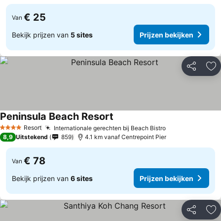
€ 25
Van
Bekijk prijzen van
5 sites
Prijzen bekijken
Delen
To
Peninsula Beach Resort
Prijzen bekijken
Resort
Internationale gerechten bij Beach Bistro
Prijzen bekijke
4 Sterren
8,9
Uitstekend
859
4.1 km vanaf Centrepoint Pier
€ 78
Van
Bekijk prijzen van
6 sites
Prijzen bekijken
Delen
To