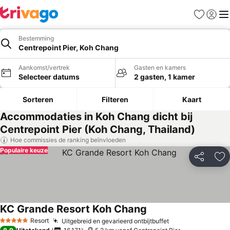
Favorieten
Aanmel
Me
Bestemming
Centrepoint Pier, Koh Chang
Aankomst/vertrek
Gasten en kamers
Selecteer datums
2 gasten, 1 kamer
Sorteren
Filteren
Kaart
Accommodaties in Koh Chang dicht bij
Centrepoint Pier (Koh Chang, Thailand)
Hoe commissies de ranking beïnvloeden
Populaire keuze
Delen
To
KC Grande Resort Koh Chang
Prijzen bekijken
Resort
Uitgebreid en gevarieerd ontbijtbuffet
Prijzen bekijken
5 Sterren