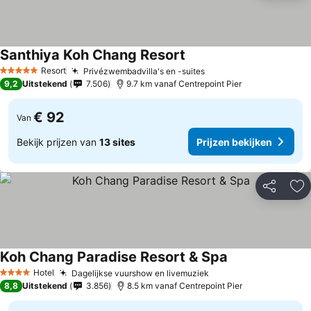
Santhiya Koh Chang Resort
Prijzen bekijken
Resort
Privézwembadvilla's en -suites
Prijzen bekijken
5 Sterren
9,2
Uitstekend
7.506
9.7 km vanaf Centrepoint Pier
€ 92
Van
Bekijk prijzen van
13 sites
Prijzen bekijken
Delen
To
Koh Chang Paradise Resort & Spa
Prijzen bekijken
Hotel
Dagelijkse vuurshow en livemuziek
Prijzen bekijken
4 Sterren
8,8
Uitstekend
3.856
8.5 km vanaf Centrepoint Pier