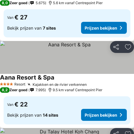
8,0
Zeer goed
5.675
5.6 km vanaf Centrepoint Pier
€ 27
Van
Bekijk prijzen van
7 sites
Prijzen bekijken
Delen
To
Aana Resort & Spa
Prijzen bekijken
Resort
Kajakken en de rivier verkennen
Prijzen bekijken
4 Sterren
8,2
Zeer goed
7.995
9.5 km vanaf Centrepoint Pier
€ 22
Van
Bekijk prijzen van
14 sites
Prijzen bekijken