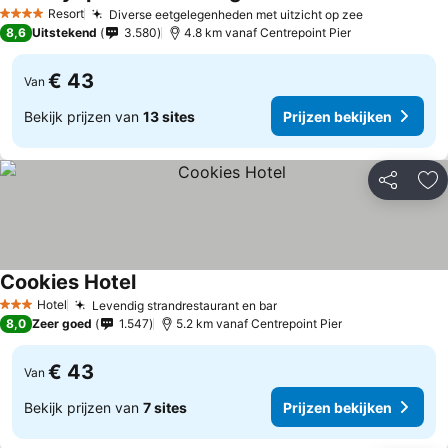
Prijzen bekijken
Resort
Diverse eetgelegenheden met uitzicht op zee
Prijzen bek
4 Sterren
8,6
Uitstekend
3.580
4.8 km vanaf Centrepoint Pier
€ 43
Van
Bekijk prijzen van
13 sites
Prijzen bekijken
Delen
To
Cookies Hotel
Prijzen bekijken
Hotel
Levendig strandrestaurant en bar
Prijzen bekijken
3 Sterren
8,0
Zeer goed
1.547
5.2 km vanaf Centrepoint Pier
€ 43
Van
Bekijk prijzen van
7 sites
Prijzen bekijken