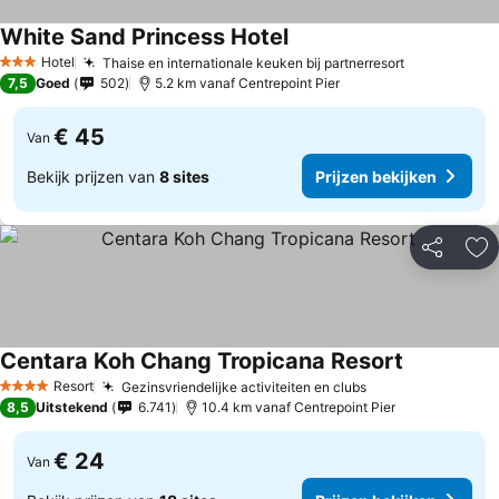
White Sand Princess Hotel
Prijzen bekijken
Hotel
Thaise en internationale keuken bij partnerresort
Prijzen bek
3 Sterren
7,5
Goed
502
5.2 km vanaf Centrepoint Pier
€ 45
Van
Bekijk prijzen van
8 sites
Prijzen bekijken
Delen
To
Centara Koh Chang Tropicana Resort
Prijzen bek
Resort
Gezinsvriendelijke activiteiten en clubs
Prijzen bekijken
4 Sterren
8,5
Uitstekend
6.741
10.4 km vanaf Centrepoint Pier
€ 24
Van