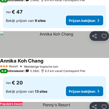
8,5
Uitstekend
2.648
8.4 km vanaf Centrepoint Pier
€ 47
Van
Bekijk prijzen van
9 sites
Prijzen bekijken
Delen
To
Annika Koh Chang
Prijzen bekijken
Resort
Weelderige tropische tuin
Prijzen bekijken
3 Sterren
8,6
Uitstekend
5.384
9.3 km vanaf Centrepoint Pier
€ 20
Van
Bekijk prijzen van
13 sites
Prijzen bekijken
Populaire keuze