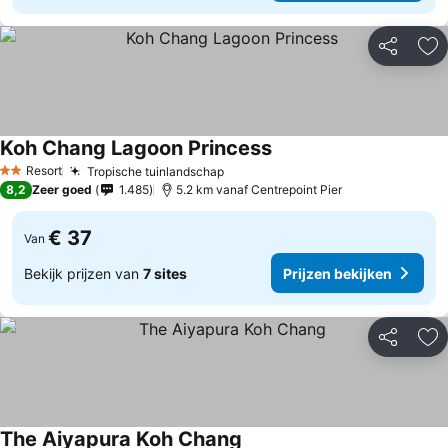
Delen
To
Koh Chang Lagoon Princess
Prijzen bekijken
Resort
Tropische tuinlandschap
Prijzen bekijken
2 Sterren
8,2
Zeer goed
1.485
5.2 km vanaf Centrepoint Pier
€ 37
Van
Bekijk prijzen van
7 sites
Prijzen bekijken
Delen
To
The Aiyapura Koh Chang