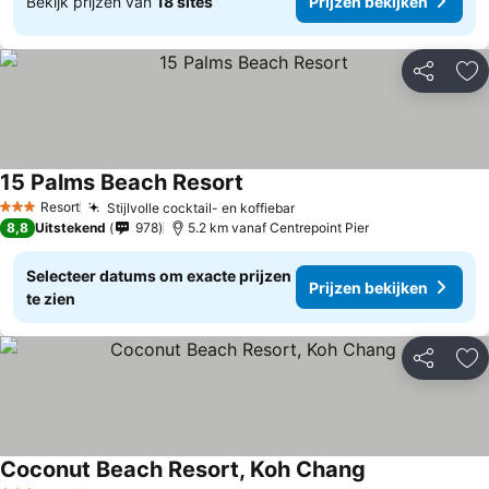
Bekijk prijzen van
18 sites
Prijzen bekijken
Delen
To
15 Palms Beach Resort
Prijzen bekijken
Resort
Stijlvolle cocktail- en koffiebar
Prijzen bekijken
3 Sterren
8,8
Uitstekend
978
5.2 km vanaf Centrepoint Pier
Selecteer datums om exacte prijzen
Prijzen bekijken
te zien
Delen
To
Coconut Beach Resort, Koh Chang
Prijzen bekijke