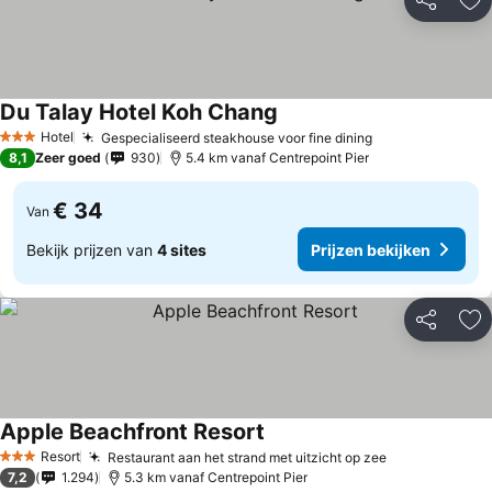
Delen
To
Du Talay Hotel Koh Chang
Prijzen bekijken
Hotel
Gespecialiseerd steakhouse voor fine dining
Prijzen bekijk
3 Sterren
8,1
Zeer goed
930
5.4 km vanaf Centrepoint Pier
€ 34
Van
Bekijk prijzen van
4 sites
Prijzen bekijken
Delen
To
Apple Beachfront Resort
Prijzen bekijken
Resort
Restaurant aan het strand met uitzicht op zee
Prijzen bekij
3 Sterren
7,2
1.294
5.3 km vanaf Centrepoint Pier