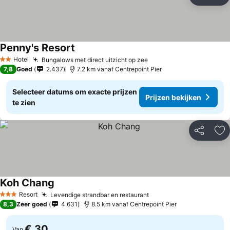
Delen
To
Penny's Resort
Prijzen bekijken
Hotel
Bungalows met direct uitzicht op zee
Prijzen bekijken
2 Sterren
7,8
Goed
2.437
7.2 km vanaf Centrepoint Pier
Selecteer datums om exacte prijzen
Prijzen bekijken
te zien
Delen
To
Koh Chang
Prijzen bekijken
Resort
Levendige strandbar en restaurant
Prijzen bekijken
3 Sterren
8,3
Zeer goed
4.631
8.5 km vanaf Centrepoint Pier
€ 30
Van