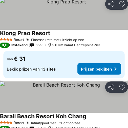
Delen
To
Klong Prao Resort
Prijzen bekijken
Resort
Fitnessruimte met uitzicht op zee
Prijzen bekijken
4 Sterren
8,6
Uitstekend
6.293
9.0 km vanaf Centrepoint Pier
€ 31
Van
Bekijk prijzen van
13 sites
Prijzen bekijken
Delen
To
Barali Beach Resort Koh Chang
Prijzen bekijken
Resort
Infinitypool met uitzicht op zee
Prijzen bekijken
4 Sterren