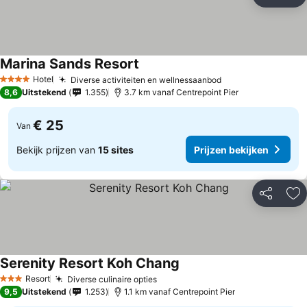
Delen
To
Marina Sands Resort
Prijzen bekijken
Hotel
Diverse activiteiten en wellnessaanbod
Prijzen bekijken
4 Sterren
8,6
Uitstekend
1.355
3.7 km vanaf Centrepoint Pier
€ 25
Van
Bekijk prijzen van
15 sites
Prijzen bekijken
Delen
To
Serenity Resort Koh Chang
Prijzen bekijken
Resort
Diverse culinaire opties
Prijzen bekijken
3 Sterren
9,5
Uitstekend
1.253
1.1 km vanaf Centrepoint Pier