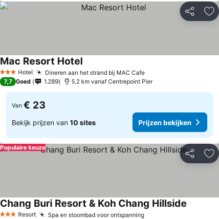
Delen
To
Mac Resort Hotel
Prijzen bekijken
Hotel
Dineren aan het strand bij MAC Cafe
Prijzen bekijken
3 Sterren
7,7
Goed
1.289
5.2 km vanaf Centrepoint Pier
€ 23
Van
Bekijk prijzen van
10 sites
Prijzen bekijken
Populaire keuze
Delen
To
Chang Buri Resort & Koh Chang Hillside
Prijzen b
Resort
Spa en stoombad voor ontspanning
Prijzen bekijken
3 Sterren