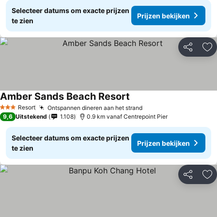
Selecteer datums om exacte prijzen
Prijzen bekijken
te zien
Delen
To
Amber Sands Beach Resort
Prijzen bekijken
Resort
Ontspannen dineren aan het strand
Prijzen bekijken
3 Sterren
9,6
Uitstekend
1.108
0.9 km vanaf Centrepoint Pier
Selecteer datums om exacte prijzen
Prijzen bekijken
te zien
Delen
To