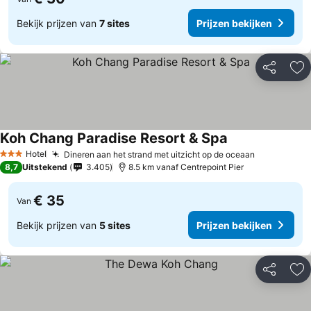
Bekijk prijzen van
7 sites
Prijzen bekijken
Delen
To
Koh Chang Paradise Resort & Spa
Prijzen bekijken
Hotel
Dineren aan het strand met uitzicht op de oceaan
Prijzen bek
3 Sterren
8,7
Uitstekend
3.405
8.5 km vanaf Centrepoint Pier
€ 35
Van
Bekijk prijzen van
5 sites
Prijzen bekijken
Delen
To