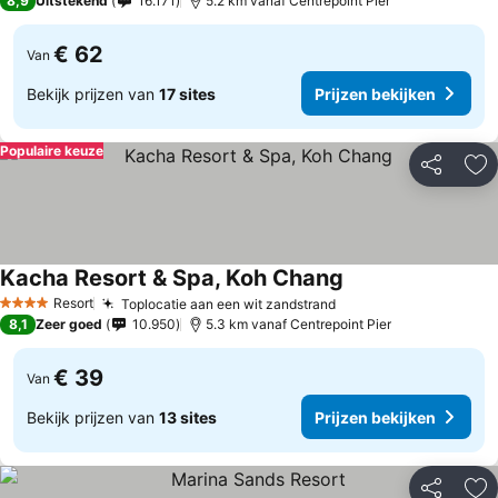
8,9
Uitstekend
16.171
5.2 km vanaf Centrepoint Pier
€ 62
Van
Bekijk prijzen van
17 sites
Prijzen bekijken
Populaire keuze
Delen
To
Kacha Resort & Spa, Koh Chang
Prijzen bekijken
Resort
Toplocatie aan een wit zandstrand
Prijzen bekijken
4 Sterren
8,1
Zeer goed
10.950
5.3 km vanaf Centrepoint Pier
€ 39
Van
Bekijk prijzen van
13 sites
Prijzen bekijken