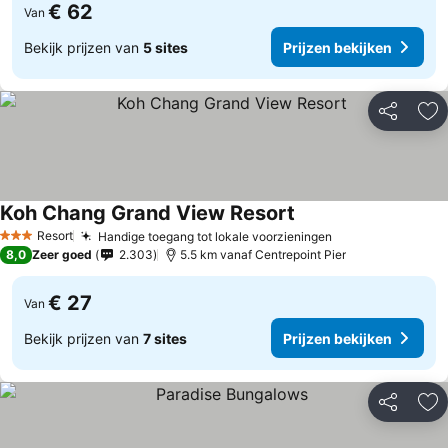
€ 62
Van
Bekijk prijzen van
5 sites
Prijzen bekijken
Delen
To
Koh Chang Grand View Resort
Prijzen bekijken
Resort
Handige toegang tot lokale voorzieningen
Prijzen bekijke
3 Sterren
8,0
Zeer goed
2.303
5.5 km vanaf Centrepoint Pier
€ 27
Van
Bekijk prijzen van
7 sites
Prijzen bekijken
Delen
To