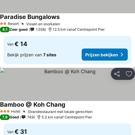
Paradise Bungalows
Prijzen bekijken
Resort
Vissen en snorkelen
Prijzen bekijken
2 Sterren
8,1
Zeer goed
1.558
12.5 km vanaf Centrepoint Pier
€ 14
Van
Bekijk prijzen van
7 sites
Prijzen bekijken
Delen
To
Bamboo @ Koh Chang
Prijzen bekijken
Hotel
Strandrestaurant met lokale gerechten
Prijzen bekijken
3 Sterren
7,9
Goed
749
5.3 km vanaf Centrepoint Pier
€ 31
Van