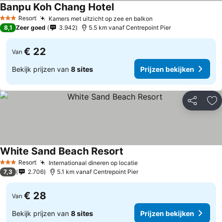
Banpu Koh Chang Hotel
Prijzen bekijken
Resort
Kamers met uitzicht op zee en balkon
Prijzen bekijken
3 Sterren
8,1
Zeer goed
3.942
5.5 km vanaf Centrepoint Pier
€ 22
Van
Bekijk prijzen van
8 sites
Prijzen bekijken
Delen
To
White Sand Beach Resort
Prijzen bekijken
Resort
Internationaal dineren op locatie
Prijzen bekijken
3 Sterren
7,3
2.706
5.1 km vanaf Centrepoint Pier
€ 28
Van
Bekijk prijzen van
8 sites
Prijzen bekijken