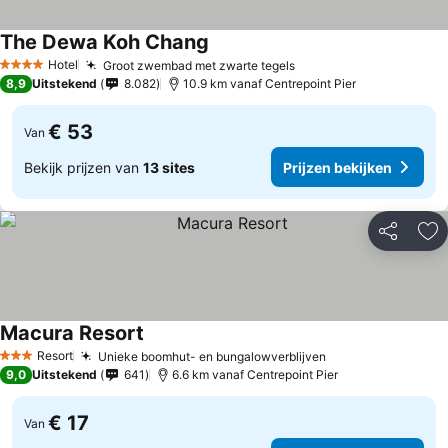
The Dewa Koh Chang
Prijzen bekijken
Hotel
Groot zwembad met zwarte tegels
Prijzen bekijken
4 Sterren
8,9
Uitstekend
8.082
10.9 km vanaf Centrepoint Pier
€ 53
Van
Bekijk prijzen van
13 sites
Prijzen bekijken
Delen
To
Macura Resort
Prijzen bekijken
Resort
Unieke boomhut- en bungalowverblijven
Prijzen bekijken
3 Sterren
9,0
Uitstekend
641
6.6 km vanaf Centrepoint Pier
€ 17
Van