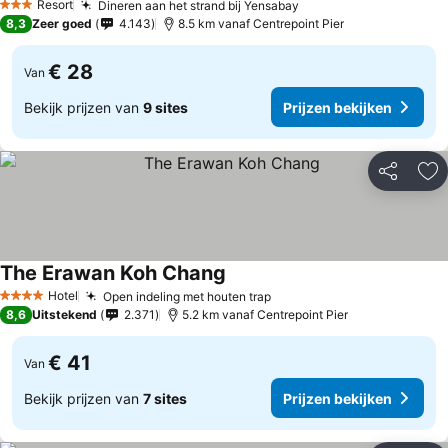
Resort
Dineren aan het strand bij Yensabay
Prijzen bekijken
3 Sterren
8,3
Zeer goed
4.143
8.5 km vanaf Centrepoint Pier
€ 28
Van
Bekijk prijzen van
9 sites
Prijzen bekijken
Delen
To
The Erawan Koh Chang
Prijzen bekijken
Hotel
Open indeling met houten trap
Prijzen bekijken
4 Sterren
8,6
Uitstekend
2.371
5.2 km vanaf Centrepoint Pier
€ 41
Van
Bekijk prijzen van
7 sites
Prijzen bekijken