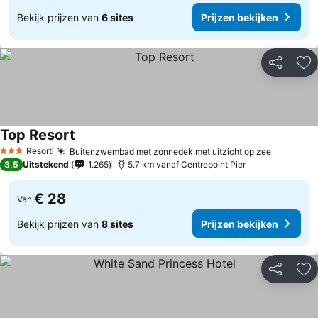
Bekijk prijzen van
6 sites
Prijzen bekijken
Delen
To
Top Resort
Prijzen bekijken
Resort
Buitenzwembad met zonnedek met uitzicht op zee
Prijzen b
3 Sterren
8,5
Uitstekend
1.265
5.7 km vanaf Centrepoint Pier
€ 28
Van
Bekijk prijzen van
8 sites
Prijzen bekijken
Delen
To