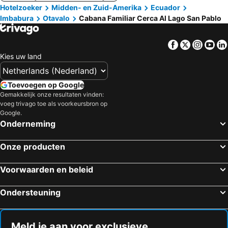
Hotelzoeker
Midden- en Zuid-Amerika
Ecuador
Imbabura
Otavalo
Cabana Familiar Cerca Al Lago San Pablo
Facebook
Twitter
Insta
Yo
Kies uw land
Toevoegen op Google
Gemakkelijk onze resultaten vinden:
voeg trivago toe als voorkeursbron op
Google.
Onderneming
Onze producten
Voorwaarden en beleid
Ondersteuning
Meld je aan voor exclusieve