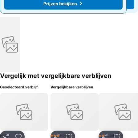
Prijzen bekijken
Prijzen bekijken
Vergelijk met vergelijkbare verblijven
Geselecteerd verblijf
Vergelijkbare verblijven
Hotel
Hotel
Hotel
3 Sterren
2 Sterren