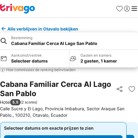
Favorieten
Aanmel
Me
Alle verblijven in Otavalo bekijken
Bestemming
Cabana Familiar Cerca Al Lago San Pablo
Aankomst/vertrek
Gasten en kamers
Selecteer datums
2 gasten, 1 kamer
Hoe commissies de ranking beïnvloeden
Cabana Familiar Cerca Al Lago
San Pablo
Delen
To
Hotel
5,5
(
2 scores
)
Calle Sucre y El Lago, Provincia Imbabura, Sector Araque San
Pablo., 100210, Otavalo, Ecuador
Selecteer datums om exacte prijzen te zien
Selecteer datums om exacte prijzen te zien