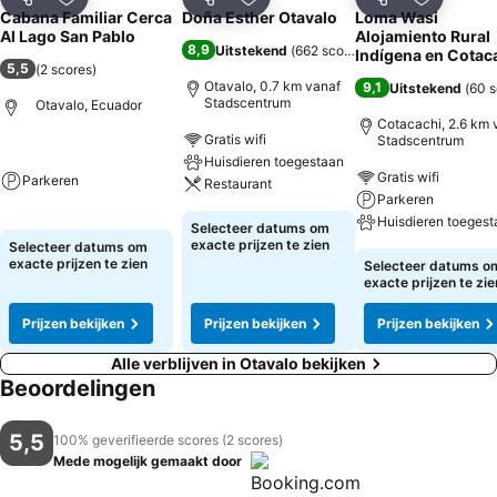
Delen
Toevoegen aan favorieten
Delen
Toevoegen aan favorieten
Delen
Toevoege
Cabana Familiar Cerca
Doña Esther Otavalo
Loma Wasi
Al Lago San Pablo
Alojamiento Rural
8,9
Uitstekend
(
662 scores
)
Indígena en Cotac
5,5
(
2 scores
)
Otavalo, 0.7 km vanaf
9,1
Uitstekend
(
60 s
Stadscentrum
Otavalo, Ecuador
Cotacachi, 2.6 km 
Gratis wifi
Stadscentrum
Huisdieren toegestaan
Gratis wifi
Parkeren
Restaurant
Parkeren
Huisdieren toegest
Selecteer datums om
exacte prijzen te zien
Selecteer datums om
exacte prijzen te zien
Selecteer datums o
exacte prijzen te zie
Prijzen bekijken
Prijzen bekijken
Prijzen bekijken
Alle verblijven in Otavalo bekijken
Beoordelingen
5,5
100% geverifieerde scores (2 scores)
Mede mogelijk gemaakt door