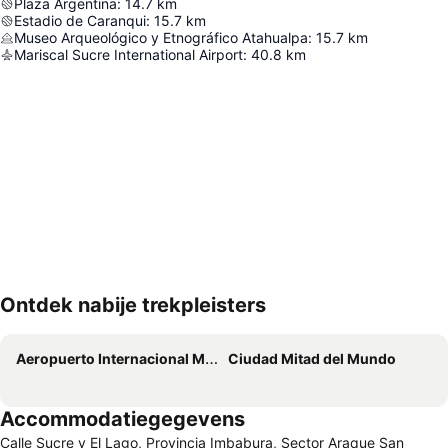
Plaza Argentina
:
14.7
km
Estadio de Caranqui
:
15.7
km
Museo Arqueológico y Etnográfico Atahualpa
:
15.7
km
Mariscal Sucre International Airport
:
40.8
km
Ontdek nabije trekpleisters
Kaart uitvouwen
Aeropuerto Internacional Mariscal Sucre
Ciudad Mitad del Mundo
Accommodatiegegevens
Calle Sucre y El Lago, Provincia Imbabura, Sector Araque San