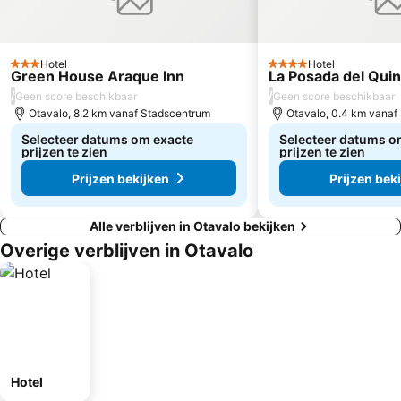
Hotel
Hotel
3 Sterren
4 Sterren
Green House Araque Inn
La Posada del Qui
/
/
Geen score beschikbaar
Geen score beschikbaar
Otavalo, 8.2 km vanaf Stadscentrum
Otavalo, 0.4 km vanaf
Selecteer datums om exacte
Selecteer datums o
prijzen te zien
prijzen te zien
Prijzen bekijken
Prijzen bek
Alle verblijven in Otavalo bekijken
Overige verblijven in Otavalo
Hotel