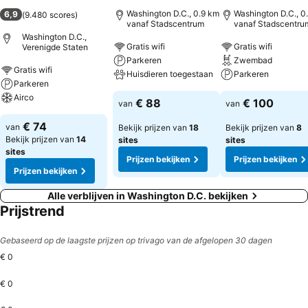
Washington D.C., 0.9 km
Washington D.C., 0
6,9
(
9.480 scores
)
vanaf Stadscentrum
vanaf Stadscentru
Washington D.C.,
Gratis wifi
Gratis wifi
Verenigde Staten
Parkeren
Zwembad
Gratis wifi
Huisdieren toegestaan
Parkeren
Parkeren
Airco
€ 88
€ 100
van
van
€ 74
van
Bekijk prijzen van
18
Bekijk prijzen van
8
Bekijk prijzen van
14
sites
sites
sites
Prijzen bekijken
Prijzen bekijken
Prijzen bekijken
Alle verblijven in Washington D.C. bekijken
Prijstrend
Gebaseerd op de laagste prijzen op trivago van de afgelopen 30 dagen
€ 0
€ 0