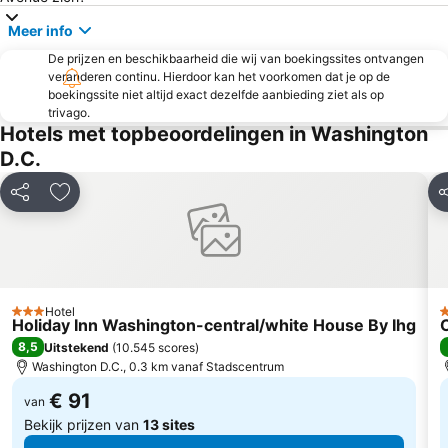
FedEx field
Maryland Day
Meer info
Leesburg Corner Premium Outlets
De prijzen en beschikbaarheid die wij van boekingssites ontvangen
veranderen continu. Hierdoor kan het voorkomen dat je op de
boekingssite niet altijd exact dezelfde aanbieding ziet als op
trivago.
Hotels met topbeoordelingen in Washington
D.C.
Delen
Toevoegen aan favorieten
D
Hotel
3 Sterren
3
Holiday Inn Washington-central/white House By Ihg
8,5
Uitstekend
(
10.545 scores
)
Washington D.C., 0.3 km vanaf Stadscentrum
€ 91
van
Bekijk prijzen van
13 sites