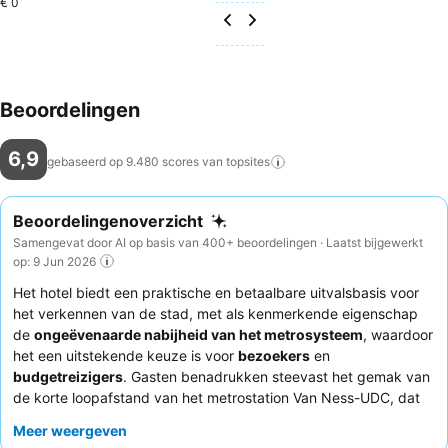
€ 0
Beoordelingen
6,9
gebaseerd op 9.480 scores van
topsites
Beoordelingenoverzicht
Samengevat door AI op basis van 400+ beoordelingen · Laatst bijgewerkt
op: 9 Jun 2026
Het hotel biedt een praktische en betaalbare uitvalsbasis voor
het verkennen van de stad, met als kenmerkende eigenschap
de
ongeëvenaarde nabijheid van het metrosysteem
, waardoor
het een uitstekende keuze is voor
bezoekers
en
budgetreizigers
. Gasten benadrukken steevast het gemak van
de korte loopafstand van het metrostation Van Ness-UDC, dat
een gemakkelijke toegang biedt tot attracties en universiteiten
Meer weergeven
in het centrum. De omliggende buurt wordt over het algemeen