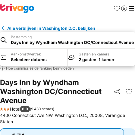
Favorieten
Aanmel
Me
Alle verblijven in Washington D.C. bekijken
Bestemming
Days Inn by Wyndham Washington DC/Connecticut Avenue
Aankomst/vertrek
Gasten en kamers
Selecteer datums
2 gasten, 1 kamer
Hoe commissies de ranking beïnvloeden
Days Inn by Wyndham
Washington DC/Connecticut
Delen
To
Avenue
Hotel
6,9
(
9.480 scores
)
3 Sterren
4400 Connecticut Ave NW, Washington D.C., 20008, Verenigde
Staten