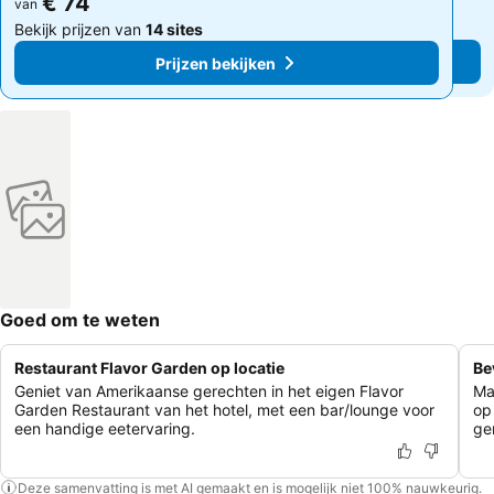
€ 74
€ 74
van
van
Bekijk prijzen van
14 sites
Bekijk prijzen van
14 sites
Prijzen bekijken
Prijzen bekijken
Goed om te weten
Restaurant Flavor Garden op locatie
Be
Geniet van Amerikaanse gerechten in het eigen Flavor
Ma
Garden Restaurant van het hotel, met een bar/lounge voor
op
een handige eetervaring.
gem
Deze samenvatting is met AI gemaakt en is mogelijk niet 100% nauwkeurig.