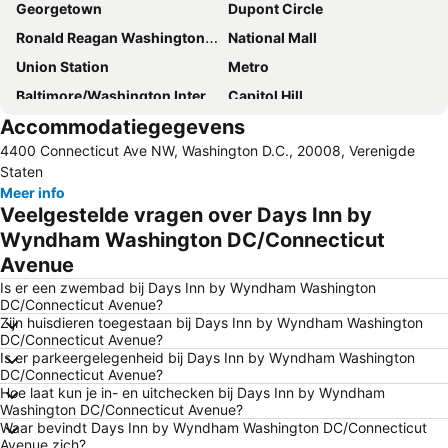
Georgetown
Dupont Circle
Ronald Reagan Washington National Airport
National Mall
Union Station
Metro
Baltimore/Washington International Thurgood Marshall Airport
Capitol Hill
Accommodatiegegevens
District of Columbia War Memorial
Walter E Washington Convention Center
4400 Connecticut Ave NW, Washington D.C., 20008, Verenigde
Smithsonian National Air and Space Museum
Smithsonian National Museum of Natural History
Staten
Lincoln Memorial
Washington DC Hop-On-Hop-Off Open-Top Double-Decker Bus Tour
Meer info
Veelgestelde vragen over Days Inn by
Pennsylvania Avenue
Downtown Washington D.C.
Wyndham Washington DC/Connecticut
White House Easter Egg Roll
Arlington Memorial Bridge
Avenue
Chinatown
College Park Airport
Is er een zwembad bij Days Inn by Wyndham Washington
Dulles Town Center
Pentagon Memorial
DC/Connecticut Avenue?
Zijn huisdieren toegestaan bij Days Inn by Wyndham Washington
United States National Arboretum
Smithsonian National Air and Space Museum - Stephen F Udvar-Hazy Center
DC/Connecticut Avenue?
Ronald Reagan Building and International Trade Center
The Old Post Office Pavilion
Is er parkeergelegenheid bij Days Inn by Wyndham Washington
DC/Connecticut Avenue?
Washington Monument
Martin Luther King Jr. Memorial
Hoe laat kun je in- en uitchecken bij Days Inn by Wyndham
Washington DC/Connecticut Avenue?
US Supreme Court
Library of Congress
Waar bevindt Days Inn by Wyndham Washington DC/Connecticut
Port of Washington
Eastern Market
Avenue zich?