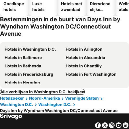
Goedkope
Luxe
Hotels met
Diervriend
Well
hotels
hotels
zwembad
elijke
otels
hotels
Bestemmingen in de buurt van Days Inn by
Wyndham Washington DC/Connecticut
Avenue
Hotels in Washington D.C.
Hotels in Arlington
Hotels in Baltimore
Hotels in Alexandria
Hotels in Bethesda
Hotels in Chantilly
Hotels in Fredericksburg
Hotels in Fort Washington
Hotels in Herndon
Alle verblijven in Washington D.C. bekijken
Hotelzoeker
Noord-Amerika
Verenigde Staten
Washington D.C.
Washington D.C.
Days Inn by Wyndham Washington DC/Connecticut Avenue
Facebook
Twitter
Insta
Yo