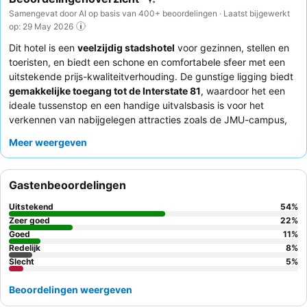
Samengevat door AI op basis van 400+ beoordelingen · Laatst bijgewerkt
op: 29 May 2026
Dit hotel is een
veelzijdig stadshotel
voor gezinnen, stellen en
toeristen, en biedt een schone en comfortabele sfeer met een
uitstekende prijs-kwaliteitverhouding. De gunstige ligging biedt
gemakkelijke toegang tot de Interstate 81
, waardoor het een
ideale tussenstop en een handige uitvalsbasis is voor het
verkennen van nabijgelegen attracties zoals de JMU-campus,
Shenandoah National Park en het skigebied Massanutten. De
Meer weergeven
accommodatie beschikt over een goed ontvangen
bubbelbad
en een kleine, maar adequate
fitnessruimte
, met toegang tot
een groter fitnesscentrum buiten de locatie voor uitgebreidere
Gastenbeoordelingen
trainingen. Gasten prijzen consequent het
gastvrije en
efficiënte personeel
en het
uitstekende gratis ontbijt
, met een
Uitstekend
54
%
breed scala aan warme en koude opties. Voor een ruimere
Zeer goed
22
%
ervaring kunt u overwegen een van de suites te boeken.
Goed
11
%
Redelijk
8
%
Slecht
5
%
Beoordelingen weergeven