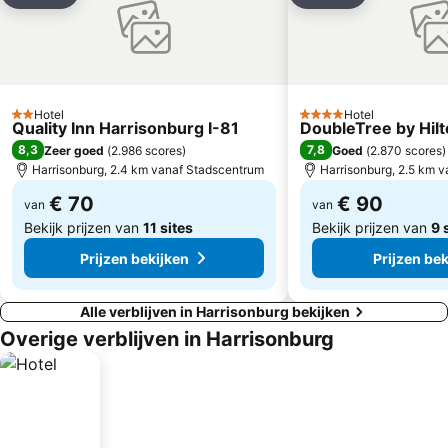
Hotel
Hotel
2 Sterren
4 Sterren
Quality Inn Harrisonburg I-81
DoubleTree by Hil
8,3
7,8
Zeer goed
(
2.986 scores
)
Goed
(
2.870 scores
)
Harrisonburg, 2.4 km vanaf Stadscentrum
Harrisonburg, 2.5 km 
€ 70
€ 90
van
van
Bekijk prijzen van
11 sites
Bekijk prijzen van
9 
Prijzen bekijken
Prijzen bek
Alle verblijven in Harrisonburg bekijken
Overige verblijven in Harrisonburg