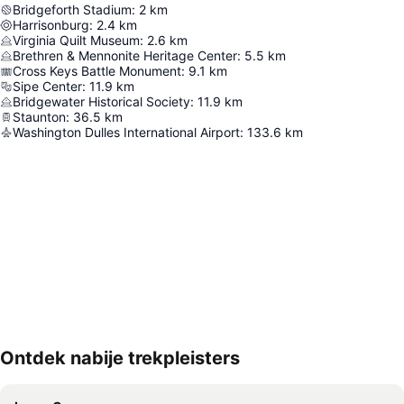
Bridgeforth Stadium
:
2
km
Harrisonburg
:
2.4
km
Virginia Quilt Museum
:
2.6
km
Brethren & Mennonite Heritage Center
:
5.5
km
Cross Keys Battle Monument
:
9.1
km
Sipe Center
:
11.9
km
Bridgewater Historical Society
:
11.9
km
Staunton
:
36.5
km
Washington Dulles International Airport
:
133.6
km
Ontdek nabije trekpleisters
Kaart uitvouwen