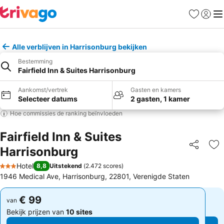
Favorieten
Aanmel
Me
Alle verblijven in Harrisonburg bekijken
Bestemming
Fairfield Inn & Suites Harrisonburg
Aankomst/vertrek
Gasten en kamers
Selecteer datums
2 gasten, 1 kamer
Hoe commissies de ranking beïnvloeden
Fairfield Inn & Suites
Harrisonburg
Delen
To
Hotel
8,8
Uitstekend
(
2.472 scores
)
3 Sterren
1946 Medical Ave, Harrisonburg, 22801, Verenigde Staten
€ 99
€ 99
van
van
Bekijk prijzen van
10 sites
Bekijk prijzen van
10 sites