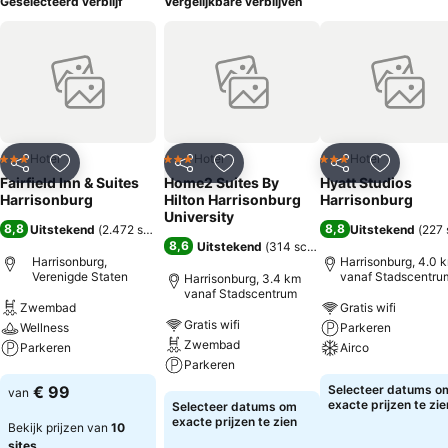
Geselecteerd verblijf
Vergelijkbare verblijven
Hotel
Hotel
Hotel
3 Sterren
3 Sterren
3 Sterren
Delen
Toevoegen aan favorieten
Delen
Toevoegen aan favorieten
Delen
Toevoege
Fairfield Inn & Suites
Home2 Suites By
Hyatt Studios
Harrisonburg
Hilton Harrisonburg
Harrisonburg
University
8,8
8,8
Uitstekend
(
2.472 scores
)
Uitstekend
(
227 
8,6
Uitstekend
(
314 scores
)
Harrisonburg,
Harrisonburg, 4.0 
Verenigde Staten
vanaf Stadscentru
Harrisonburg, 3.4 km
vanaf Stadscentrum
Zwembad
Gratis wifi
Gratis wifi
Wellness
Parkeren
Zwembad
Parkeren
Airco
Parkeren
Prijzen bekijken
Prijzen bekijken
€ 99
Selecteer datums o
van
Prijzen bekijken
exacte prijzen te zie
Selecteer datums om
exacte prijzen te zien
Bekijk prijzen van
10
sites