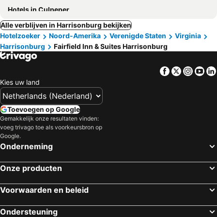
Hotels in Culpeper
Alle verblijven in Harrisonburg bekijken
Hotelzoeker
Noord-Amerika
Verenigde Staten
Virginia
Harrisonburg
Fairfield Inn & Suites Harrisonburg
Facebook
Twitter
Insta
Yo
Kies uw land
Toevoegen op Google
Gemakkelijk onze resultaten vinden:
voeg trivago toe als voorkeursbron op
Google.
Onderneming
Onze producten
Voorwaarden en beleid
Ondersteuning