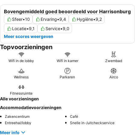
Bovengemiddeld goed beoordeeld voor Harrisonburg
Sfeer
•
10
Ervaring
•
9,4
Hygiëne
•
9,2
Locatie
•
9,1
Service
•
9,0
Meer scores weergeven
Topvoorzieningen
Wifi in de lobby
Wifi in kamer
Zwembad
Wellness
Parkeren
Airco
Fitnessruimte
Alle voorzieningen
Accommodatievoorzieningen
Zakencentrum
Café
Entreehal/lobby
Snelle in-/uitcheckservice
Meer info