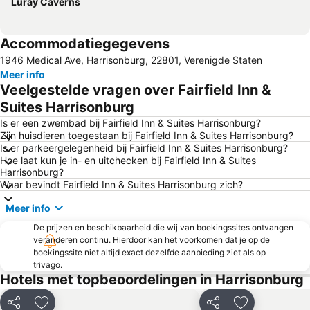
Luray Caverns
Accommodatiegegevens
1946 Medical Ave, Harrisonburg, 22801, Verenigde Staten
Meer info
Veelgestelde vragen over Fairfield Inn &
Suites Harrisonburg
Is er een zwembad bij Fairfield Inn & Suites Harrisonburg?
Zijn huisdieren toegestaan bij Fairfield Inn & Suites Harrisonburg?
Is er parkeergelegenheid bij Fairfield Inn & Suites Harrisonburg?
Hoe laat kun je in- en uitchecken bij Fairfield Inn & Suites
Harrisonburg?
Waar bevindt Fairfield Inn & Suites Harrisonburg zich?
Meer info
De prijzen en beschikbaarheid die wij van boekingssites ontvangen
veranderen continu. Hierdoor kan het voorkomen dat je op de
boekingssite niet altijd exact dezelfde aanbieding ziet als op
trivago.
Hotels met topbeoordelingen in Harrisonburg
Delen
Toevoegen aan favorieten
Delen
Toevoegen aa