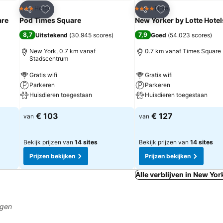
rieten
Toevoegen aan favorieten
Toevoegen aan fa
Hotel
Hotel
3 Sterren
4 Sterren
Delen
Delen
are
Pod Times Square
New Yorker by Lotte Hotel
8,7
7,9
Uitstekend
(
30.945 scores
)
Goed
(
54.023 scores
)
New York, 0.7 km vanaf
0.7 km vanaf Times Square
Stadscentrum
Gratis wifi
Gratis wifi
Parkeren
Parkeren
Huisdieren toegestaan
Huisdieren toegestaan
€ 103
€ 127
van
van
Bekijk prijzen van
14 sites
Bekijk prijzen van
14 sites
Prijzen bekijken
Prijzen bekijken
Alle verblijven in New Yor
agen