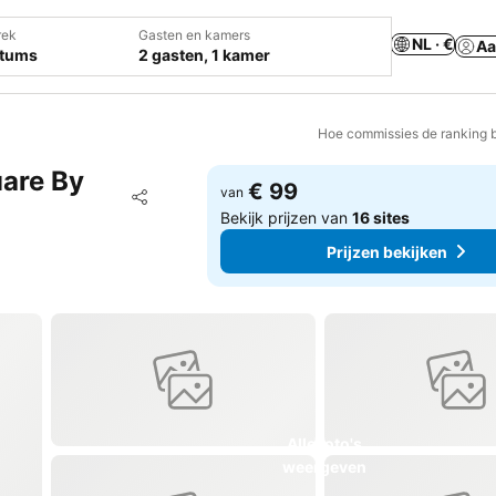
rek
Gasten en kamers
NL · €
Aa
atums
2 gasten, 1 kamer
Hoe commissies de ranking 
uare By
€ 99
Toevoegen aan favorieten
van
Delen
Bekijk prijzen van
16 sites
Prijzen bekijken