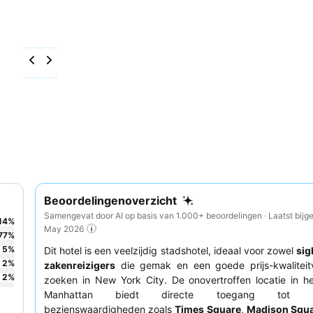
Beoordelingenoverzicht
Samengevat door AI op basis van 1.000+ beoordelingen · Laatst bijg
14
%
May 2026
77
%
5
%
Dit hotel is een veelzijdig stadshotel, ideaal voor zowel
sig
2
%
zakenreizigers
die gemak en een goede prijs-kwaliteit
2
%
zoeken in New York City. De onovertroffen locatie in h
Manhattan biedt directe toegang tot bel
bezienswaardigheden zoals
Times Square
,
Madison Squa