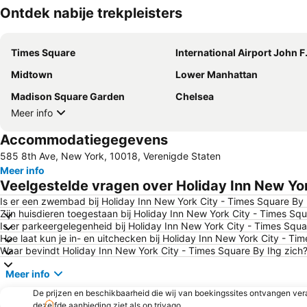
Ontdek nabije trekpleisters
Times Square
International Airport John F. Ken
Midtown
Lower Manhattan
Madison Square Garden
Chelsea
Meer info
Accommodatiegegevens
585 8th Ave, New York, 10018, Verenigde Staten
Meer info
Veelgestelde vragen over Holiday Inn New Yor
Is er een zwembad bij Holiday Inn New York City - Times Square By 
Zijn huisdieren toegestaan bij Holiday Inn New York City - Times Sq
Is er parkeergelegenheid bij Holiday Inn New York City - Times Squa
Hoe laat kun je in- en uitchecken bij Holiday Inn New York City - Ti
Waar bevindt Holiday Inn New York City - Times Square By Ihg zich
Meer info
De prijzen en beschikbaarheid die wij van boekingssites ontvangen vera
dezelfde aanbieding ziet als op trivago.