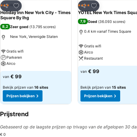
Toevoegen aan favorieten
Toevoegen aan favo
Hotel
Hotel
3 Sterren
4 Sterren
Delen
Delen
Holiday Inn New York City - Times
YOTEL New York Times Squ
Square By Ihg
7,9
Goed
(
36.093 scores
)
8,2
Zeer goed
(
13.795 scores
)
0.4 km vanaf Times Square
New York, Verenigde Staten
Gratis wifi
Gratis wifi
Airco
Parkeren
Restaurant
Airco
€ 99
van
€ 99
van
Bekijk prijzen van
16 sites
Bekijk prijzen van
15 sites
Prijzen bekijken
Prijzen bekijken
Prijstrend
Gebaseerd op de laagste prijzen op trivago van de afgelopen 30 d
€ 0