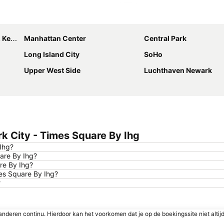
Kaart uitvouwen
nedy
Manhattan Center
Central Park
Long Island City
SoHo
Upper West Side
Luchthaven Newark
k City - Times Square By Ihg
Ihg?
uare By Ihg?
re By Ihg?
mes Square By Ihg?
?
nderen continu. Hierdoor kan het voorkomen dat je op de boekingssite niet altij