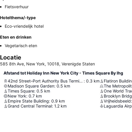
Fietsverhuur
Hotelthema/-type
Eco-vriendelijk hotel
Eten en drinken
Vegetarisch eten
Locatie
585 8th Ave, New York, 10018, Verenigde Staten
Afstand tot Holiday Inn New York City - Times Square By Ihg
42nd Street–Port Authority Bus Terminal
:
0.3
km
Flatiron Buildi
Madison Square Garden
:
0.5
km
The Metropoli
Times Square
:
0.5
km
One World Tra
New York
:
0.7
km
Brooklyn Brid
Empire State Building
:
0.9
km
Vrijheidsbeeld
:
Grand Central Terminal
:
1.2
km
Laguardia Airp