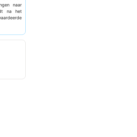
ingen naar
dt na het
aardeerde
quent het
 eten in het
n voor het
 het aan te
 op de stad