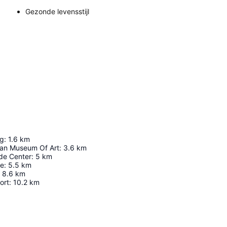
Gezonde levensstijl
ng
:
1.6
km
tan Museum Of Art
:
3.6
km
de Center
:
5
km
ge
:
5.5
km
8.6
km
ort
:
10.2
km