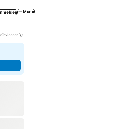
Menu
nmelden
beïnvloeden