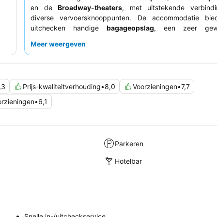
en de
Broadway-theaters
, met uitstekende verbind
diverse vervoersknooppunten. De accommodatie bie
uitchecken handige
bagageopslag
, een zeer gew
voorziening voor reizigers. Gasten prijzen conse
Meer weergeven
behulpzame en professionele personeel
en het heerlijke
eigen restaurant, ondanks wisselende beoordelinge
ontbijtbuffet. Voor wie een rustigere ervaring wenst, is
raden een kamer op een hogere verdieping met
uitzicht
,3
Prijs-kwaliteitverhouding
•
8,0
Voorzieningen
•
7,7
aan te vragen.
rzieningen
•
6,1
Parkeren
Hotelbar
Snelle in-/uitcheckservice