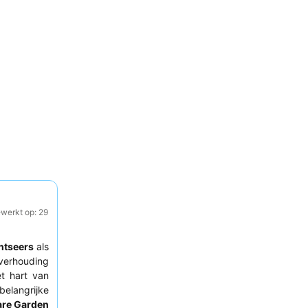
ewerkt op: 29
htseers
als
verhouding
et hart van
angrijke
re Garden