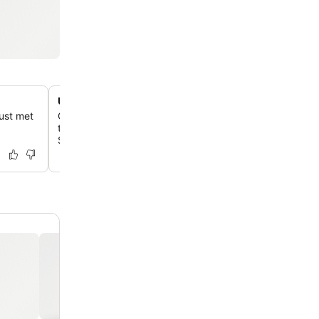
Uitzicht op de skyline van Midtown
rust met
Geniet vanuit geselecteerde kamers in deze 36 verdiep
toren in Manhattan van adembenemende uitzichten op 
State Building, de Hudson River of The Edge.