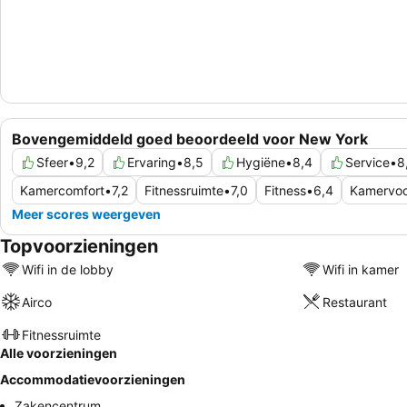
Bovengemiddeld goed beoordeeld voor New York
Sfeer
•
9,2
Ervaring
•
8,5
Hygiëne
•
8,4
Service
•
8
Kamercomfort
•
7,2
Fitnessruimte
•
7,0
Fitness
•
6,4
Kamervoo
Meer scores weergeven
Topvoorzieningen
Wifi in de lobby
Wifi in kamer
Airco
Restaurant
Fitnessruimte
Alle voorzieningen
Accommodatievoorzieningen
Zakencentrum