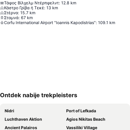
Τάφος Βίλχελμ Ντέρπφελντ
:
12.8
km
Κάστρο Γρίβα ή Τεκέ
:
13
km
Στέρνα
:
15.7
km
Σταμνά
:
67
km
Corfu International Airport "Ioannis Kapodistrias"
:
109.1
km
Ontdek nabije trekpleisters
Kaart uitvouwen
Nidri
Port of Lefkada
Luchthaven Aktion
Agios Nikitas Beach
Ancient Palairos
Vassiliki Village