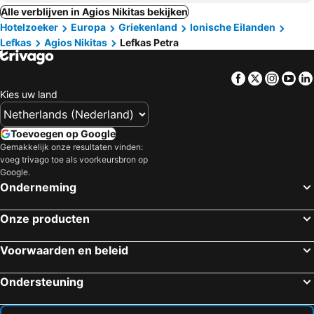
Alle verblijven in Agios Nikitas bekijken
Hotelzoeker
Europa
Griekenland
Ionische Eilanden
Lefkas
Agios Nikitas
Lefkas Petra
Facebook
Twitter
Insta
Yo
Kies uw land
Toevoegen op Google
Gemakkelijk onze resultaten vinden:
voeg trivago toe als voorkeursbron op
Google.
Onderneming
Onze producten
Voorwaarden en beleid
Ondersteuning