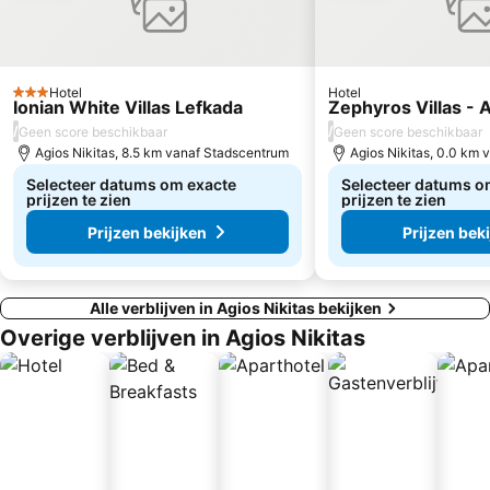
Hotel
Hotel
3 Sterren
Ionian White Villas Lefkada
Zephyros Villas - A
/
/
Geen score beschikbaar
Geen score beschikbaar
Agios Nikitas, 8.5 km vanaf Stadscentrum
Agios Nikitas, 0.0 km
Selecteer datums om exacte
Selecteer datums o
prijzen te zien
prijzen te zien
Prijzen bekijken
Prijzen bek
Alle verblijven in Agios Nikitas bekijken
Overige verblijven in Agios Nikitas