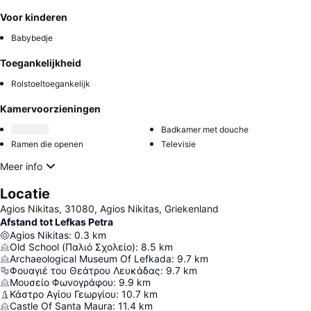
Voor kinderen
Babybedje
Toegankelijkheid
Rolstoeltoegankelijk
Kamervoorzieningen
Badkamer met douche
Ramen die openen
Televisie
Meer info
Locatie
Agios Nikitas, 31080, Agios Nikitas, Griekenland
Afstand tot Lefkas Petra
Agios Nikitas
:
0.3
km
Old School (Παλιό Σχολείο)
:
8.5
km
Archaeological Museum Of Lefkada
:
9.7
km
Φουαγιέ του Θεάτρου Λευκάδας
:
9.7
km
Μουσείο Φωνογράφου
:
9.9
km
Κάστρο Αγίου Γεωργίου
:
10.7
km
Castle Of Santa Maura
:
11.4
km