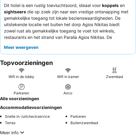
Dit hotel is een rustig toevluchtsoord, ideaal voor
koppels
en
sightseers
die op zoek zijn naar een vredige ontsnapping met
gemakkelijke toegang tot lokale bezienswaardigheden. De
uitstekende locatie net buiten het dorp Agios Nikitas biedt
zowel rust als gemakkelijke toegang te voet tot winkels,
restaurants en het strand van Paralia Agios Nikitas. De
accommodatie beschikt over een over het algemeen schoon en
Meer weergeven
ruim
zwembad
, perfect om te ontspannen na een dag vol
ontdekkingen. Gasten prijzen consequent de uitzonderlijke
Topvoorzieningen
gastvrijheid van het personeel en het heerlijke, gevarieerde
ontbijtbuffet
met huisgemaakte opties. Voor de beste ervaring
kunt u overwegen een kamer met een
balkon
aan te vragen om
Wifi in de lobby
Wifi in kamer
Zwembad
te genieten van het prachtige uitzicht op zee en de bergen.
Parkeren
Airco
Alle voorzieningen
Accommodatievoorzieningen
Snelle in-/uitcheckservice
Parkeren
Terras
Buitenzwembad
Meer info