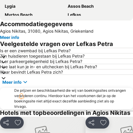
Lygia
Assos Beach
Myrtos Beach
Lefkas
Accommodatiegegevens
Marina Leykadas
Amfilochia
Agios Nikitas, 31080, Agios Nikitas, Griekenland
Katarraktes sto Nidri
Loutsa
Meer info
Sivota
Dimotiko Stadio Leukadas ''Platwnas Grigoris''
Veelgestelde vragen over Lefkas Petra
Porto Katsiki
Nydri
Is er een zwembad bij Lefkas Petra?
Zijn huisdieren toegestaan bij Lefkas Petra?
Vasiliki
Kanali
Is er parkeergelegenheid bij Lefkas Petra?
Madouri
Fiskardo Port
Hoe laat kun je in- en uitchecken bij Lefkas Petra?
Waar bevindt Lefkas Petra zich?
Kiani Akti
Port of Preveza
Meer info
Festivals of Ithaca
Kathisma
De prijzen en beschikbaarheid die wij van boekingssites ontvangen
Beach of Agios Ioannis
Egremnoi
veranderen continu. Hierdoor kan het voorkomen dat je op de
Alonaki
Mytikas
boekingssite niet altijd exact dezelfde aanbieding ziet als op
trivago.
Paleochora
Hotels met topbeoordelingen in Agios Nikitas
Delen
Toevoegen aan favorieten
Delen
Toevoegen aa