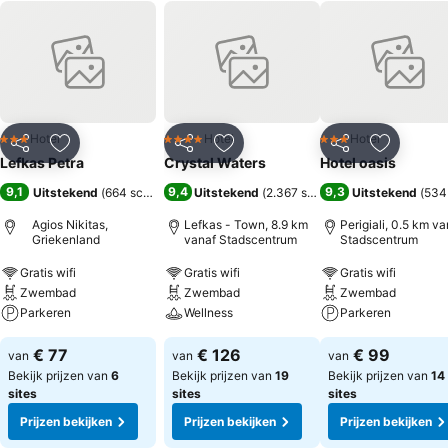
Hotel
Hotel
Hotel
3 Sterren
4 Sterren
3 Sterren
Delen
Toevoegen aan favorieten
Delen
Toevoegen aan favorieten
Delen
Toevoege
Lefkas Petra
Crystal Waters
Hotel oasis
9,1
9,4
9,3
Uitstekend
(
664 scores
)
Uitstekend
(
2.367 scores
)
Uitstekend
(
534
Agios Nikitas,
Lefkas - Town, 8.9 km
Perigiali, 0.5 km va
Griekenland
vanaf Stadscentrum
Stadscentrum
Gratis wifi
Gratis wifi
Gratis wifi
Zwembad
Zwembad
Zwembad
Parkeren
Wellness
Parkeren
€ 77
€ 126
€ 99
van
van
van
Bekijk prijzen van
6
Bekijk prijzen van
19
Bekijk prijzen van
14
sites
sites
sites
Prijzen bekijken
Prijzen bekijken
Prijzen bekijken