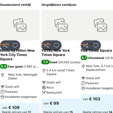
Geselecteerd verblijf
Vergelijkbare verblijven
Hotel
Hotel
Hotel
4 Sterren
4 Sterren
3 Sterren
Delen
Toevoegen aan favorieten
Delen
Toevoegen aan favorieten
Delen
Toevoege
Motto by Hilton New
YOTEL New York
Pod Times Square
York City Times
Times Square
8,7
Uitstekend
(
30.9
Square
7,9
Goed
(
36.093 scores
)
New York, 0.7 km 
8,4
Zeer goed
(
7.993 scores
)
Stadscentrum
0.4 km vanaf Times
Square
New York, Verenigde
Gratis wifi
Staten
Gratis wifi
Parkeren
Gratis wifi
Airco
Huisdieren toegest
Parkeren
Restaurant
Huisdieren toegestaan
€ 103
van
€ 99
van
€ 109
van
Bekijk prijzen van
11
Bekijk prijzen van
15
Bekijk prijzen van
14