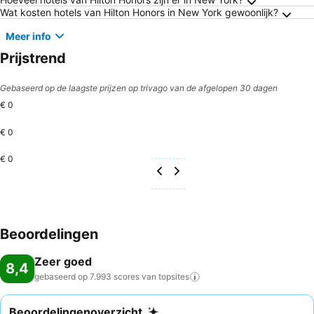
Veelgestelde vragen over New York
Wat kosten hotels van Hilton Honors in New York gewoonlijk?
Meer info
Prijstrend
Gebaseerd op de laagste prijzen op trivago van de afgelopen 30 dagen
€ 0
€ 0
€ 0
Beoordelingen
Zeer goed
8,4
gebaseerd op 7.993 scores van
topsites
Beoordelingenoverzicht