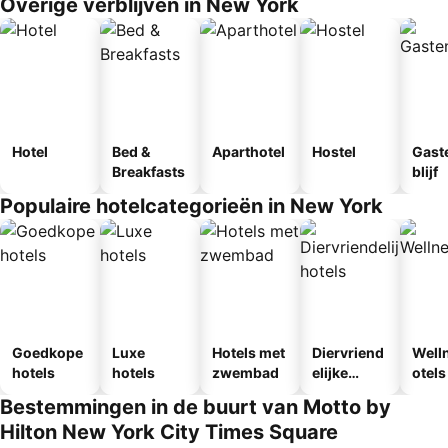
Overige verblijven in New York
Hotel
Bed &
Aparthotel
Hostel
Gast
Breakfasts
blijf
Populaire hotelcategorieën in New York
Goedkope
Luxe
Hotels met
Diervriend
Well
hotels
hotels
zwembad
elijke
otels
hotels
Bestemmingen in de buurt van Motto by
Hilton New York City Times Square