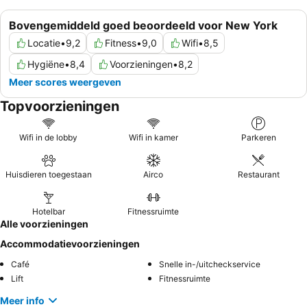
Bovengemiddeld goed beoordeeld voor New York
Locatie
•
9,2
Fitness
•
9,0
Wifi
•
8,5
Hygiëne
•
8,4
Voorzieningen
•
8,2
Meer scores weergeven
Topvoorzieningen
Wifi in de lobby
Wifi in kamer
Parkeren
Huisdieren toegestaan
Airco
Restaurant
Hotelbar
Fitnessruimte
Alle voorzieningen
Accommodatievoorzieningen
Café
Snelle in-/uitcheckservice
Lift
Fitnessruimte
Meer info