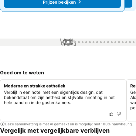
Prijzen bekijken
Prijzen bekijken
1 / 72
Goed om te weten
Moderne en strakke esthetiek
Re
Verblijf in een hotel met een eigentijds design, dat
Ge
bekendstaat om zijn netheid en stijlvolle inrichting in het
Al
hele pand en in de gastenkamers.
wo
pe
Deze samenvatting is met AI gemaakt en is mogelijk niet 100% nauwkeurig.
Vergelijk met vergelijkbare verblijven