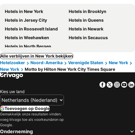
Hotels in New York
Hotels in Brooklyn
Hotels in Jersey City
Hotels in Queens
Hotels in Roosevelt Island
Hotels in Newark
Hotels in Weehawken
Hotels in Secaucus
Hotels in North Bergen
Alle verblijven in New York bekijken
Hotelzoeker
Noord-Amerika
Verenigde Staten
New York
New York
Motto by Hilton New York City Times Square
Facebook
Twitter
Insta
Yo
Kies uw land
Toevoegen op Google
Gemakkelijk onze resultaten vinden:
voeg trivago toe als voorkeursbron op
Google.
Onderneming