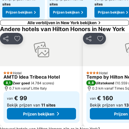
sites
sites
sites
Prijzen bekijken
Prijzen bekijken
Prijzen bekijken
Alle verblijven in New York bekijken
Andere hotels van Hilton Honors in New York
Delen
Toevoegen aan favorieten
Delen
Toevoegen aa
Hotel
Hotel
3 Sterren
4 Sterren
AMTD Idea Tribeca Hotel
Tempo by Hilton N
8,1
8,8
Zeer goed
(
4.784 scores
)
Uitstekend
(
10.559 
0.7 km vanaf Little Italy
0.3 km vanaf Times S
€ 99
€ 160
van
van
Bekijk prijzen van
11 sites
Bekijk prijzen van
13
Prijzen bekijken
Prijzen
Hoeveel hotels van Hilton Honors zijn er in New York?