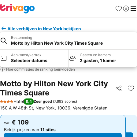
Favorieten
Aanmel
Me
Alle verblijven in New York bekijken
Bestemming
Motto by Hilton New York City Times Square
Aankomst/vertrek
Gasten en kamers
Selecteer datums
2 gasten, 1 kamer
Hoe commissies de ranking beïnvloeden
Motto by Hilton New York City
Times Square
Delen
To
Hotel
8,4
Zeer goed
(
7.993 scores
)
4 Sterren
150 A W 48th St, New York, 10036, Verenigde Staten
€ 109
€ 109
van
van
Bekijk prijzen van
11 sites
Bekijk prijzen van
11 sites