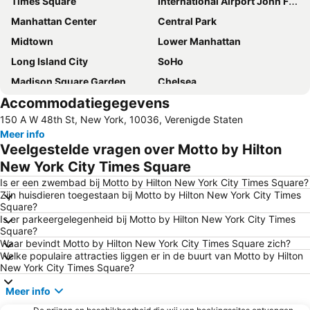
Times Square
International Airport John F. Kennedy
Manhattan Center
Central Park
Midtown
Lower Manhattan
Long Island City
SoHo
Madison Square Garden
Chelsea
Accommodatiegegevens
Upper West Side
Luchthaven Newark
150 A W 48th St, New York, 10036, Verenigde Staten
Williamsburg
New York City Marathon
Meer info
Broadway
Manhattan Cruise Terminal
Veelgestelde vragen over Motto by Hilton
Upper East Side
Greenwich Village
New York City Times Square
Brooklyn
Pennsylvania Station
Is er een zwembad bij Motto by Hilton New York City Times Square?
Zijn huisdieren toegestaan bij Motto by Hilton New York City Times
Financial District
Fifth Avenue
Square?
Is er parkeergelegenheid bij Motto by Hilton New York City Times
Empire State Building
Tribeca
Square?
34th St Penn Station Metro Station
Airport LaGuardia
Waar bevindt Motto by Hilton New York City Times Square zich?
Welke populaire attracties liggen er in de buurt van Motto by Hilton
Grand Central Terminal
Hell's Kitchen
New York City Times Square?
MetLife Stadium
Chinatown
Meer info
Times Sq 42nd St Metro Station
Rockefeller Center