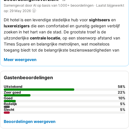
Samengevat door AI op basis van 1.000+ beoordelingen · Laatst bijgewerkt
op: 29 May 2026
Dit hotel is een levendige stedelijke hub voor
sightseers
en
luxereizigers
die een comfortabel en gunstig gelegen verblijf
zoeken in het hart van de stad. De grootste troef is de
uitzonderlijke
centrale locatie
, op een steenworp afstand van
Times Square en belangrijke metrolijnen, wat moeiteloos
toegang biedt tot de belangrijkste bezienswaardigheden van
Manhattan. Het hotel verbetert de gastervaring verder met een
Meer weergeven
goed uitgeruste, ruime en moderne
fitnessruimte
. Gasten
prijzen consequent de gastvrije en behulpzame houding van het
personeel, naast het uitstekende ontbijt en de heerlijke
Gastenbeoordelingen
eetgelegenheden, waaronder een recent vernieuwd menu met
dieetopties. Voor een rustiger verblijf kunnen gasten overwegen
Uitstekend
58
%
een kamer op een hogere verdieping aan te vragen.
Zeer goed
22
%
Goed
10
%
Redelijk
5
%
Slecht
5
%
Beoordelingen weergeven