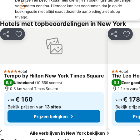
De prijzen en beschikbaarheid die wij van boekingssites ontvangen
Brooklyn Bridge
Queens
veranderen continu. Hierdoor kan het voorkomen dat je op de
boekingssite niet altijd exact dezelfde aanbieding ziet als op
Lower East Side
Soho
trivago.
Hotels met topbeoordelingen in New York
Harlem
Howard Beach JFK Airport Metro Station
JFK Runway Run
Javits Center
Delen
Toevoegen aan favorieten
Delen
Toevo
Nederlander
Ave I Metro Station
West Village
Macy's Herald Square 34th Street
East Village
Manhattan Theatre Club
Little Italy
Brooklyn Cruise Terminal
Hotel
Hotel
4 Sterren
2 Sterren
Tempo by Hilton New York Times Square
The Leo H
The Bronx
Battery Park City
8,8
8,1
Uitstekend
(
10.559 scores
)
Zeer goe
0.3 km vanaf Times Square
1.2 km vanaf
€ 160
€ 178
van
van
Bekijk prijzen van
13 sites
Bekijk prij
Prijzen bekijken
Pri
Alle verblijven in New York bekijken