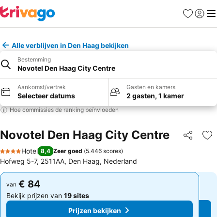
Favorieten
Aanmel
Me
Alle verblijven in Den Haag bekijken
Bestemming
Novotel Den Haag City Centre
Aankomst/vertrek
Gasten en kamers
Selecteer datums
2 gasten, 1 kamer
Hoe commissies de ranking beïnvloeden
Novotel Den Haag City Centre
Delen
To
Hotel
8,4
Zeer goed
(
5.446 scores
)
4 Sterren
Hofweg 5-7, 2511AA, Den Haag, Nederland
€ 84
€ 84
van
van
Bekijk prijzen van
19 sites
Bekijk prijzen van
19 sites
Prijzen bekijken
Prijzen bekijken