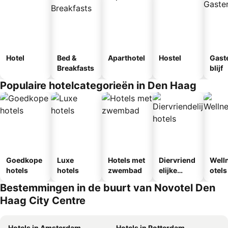
Hotel
Bed &
Aparthotel
Hostel
Gast
Breakfasts
blijf
Populaire hotelcategorieën in Den Haag
Goedkope
Luxe
Hotels met
Diervriend
Well
hotels
hotels
zwembad
elijke
otels
hotels
Bestemmingen in de buurt van Novotel Den
Haag City Centre
Hotels in Amsterdam
Hotels in Rotterdam