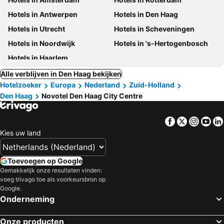
Hotels in Antwerpen
Hotels in Den Haag
Hotels in Utrecht
Hotels in Scheveningen
Hotels in Noordwijk
Hotels in 's-Hertogenbosch
Hotels in Haarlem
Alle verblijven in Den Haag bekijken
Hotelzoeker
Europa
Nederland
Zuid-Holland
Den Haag
Novotel Den Haag City Centre
Facebook
Twitter
Insta
Yo
Kies uw land
Toevoegen op Google
Gemakkelijk onze resultaten vinden:
voeg trivago toe als voorkeursbron op
Google.
Onderneming
Onze producten