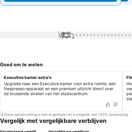
1 / 85
Goed om te weten
Executive kamer extra's
Fi
Upgrade naar een Executive kamer voor extra ruimte, een
Ho
Nespresso-apparaat en een premium uitzicht direct over
ve
de bruisende straten van het stadscentrum.
pa
st
Deze samenvatting is met AI gemaakt en is mogelijk niet 100% nauwkeurig.
Vergelijk met vergelijkbare verblijven
Geselecteerd verblijf
Vergelijkbare verblijven