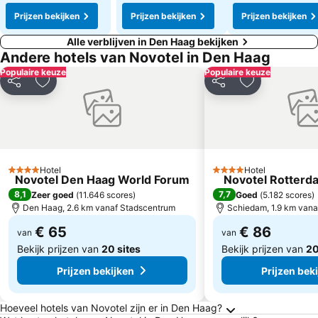
Prijzen bekijken
Prijzen bekijken
Prijzen bekijken
Alle verblijven in Den Haag bekijken
Andere hotels van Novotel in Den Haag
Populaire keuze
Populaire keuze
Delen
Toevoegen aan favorieten
Delen
Toevoegen aa
Hotel
Hotel
4 Sterren
4 Sterren
Novotel Den Haag World Forum
Novotel Rotter
8,1
7,7
Zeer goed
(
11.646 scores
)
Goed
(
5.182 scores
)
Den Haag, 2.6 km vanaf Stadscentrum
Schiedam, 1.9 km vana
€ 65
€ 86
van
van
Bekijk prijzen van
20 sites
Bekijk prijzen van
20
Prijzen bekijken
Prijzen bek
Veelgestelde vragen over Den Haag
Hoeveel hotels van Novotel zijn er in Den Haag?