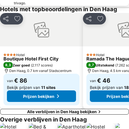
trivago.
Osdorp
Brouwersdam
Hotels met topbeoordelingen in Den Haag
Kijkduin
Nieuw-West
Delen
Toevoegen aan favorieten
Delen
Toevoegen aa
Drievliet
Kralingen-Crooswijk
Amsterdamse Bos Park
Slotervaart
Bos en Lommer
Rivierenbuurt
Wijk aan Zee
Valkenburg
Hotel
Hotel
4 Sterren
Museumkwartier
Vermeer Centrum Delft
3 Sterren
Boutique Hotel First City
Ramada The Hagu
8,3
8,7
Zeer goed
(
2.117 scores
)
Uitstekend
(
7.262 s
Hoofddorp centrum
World Forum Convention Centre
Den Haag, 0.7 km vanaf Stadscentrum
Den Haag, 4.5 km van
Zuid Metro Station
Speeltu in Linnaeushof
€ 86
€ 46
van
van
Bekijk prijzen van
11 sites
Bekijk prijzen van
18
Prijzen bekijken
Prijzen bek
Alle verblijven in Den Haag bekijken
Overige verblijven in Den Haag