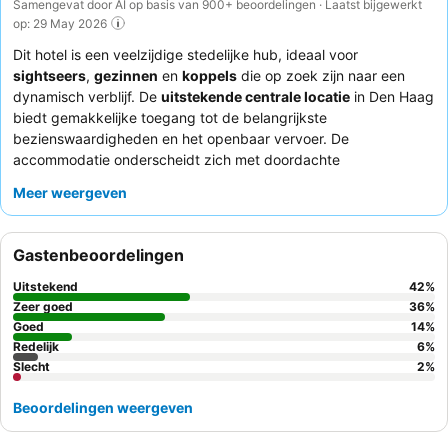
Samengevat door AI op basis van 900+ beoordelingen · Laatst bijgewerkt
op: 29 May 2026
Dit hotel is een veelzijdige stedelijke hub, ideaal voor
sightseers
,
gezinnen
en
koppels
die op zoek zijn naar een
dynamisch verblijf. De
uitstekende centrale locatie
in Den Haag
biedt gemakkelijke toegang tot de belangrijkste
bezienswaardigheden en het openbaar vervoer. De
accommodatie onderscheidt zich met doordachte
voorzieningen zoals
huurfietsen
voor stadsverkenning en een
Meer weergeven
speciale
kinderhoek
. Gasten prijzen consequent het
gastvrije
en behulpzame receptiepersoneel
en het diverse,
hoogwaardige
ontbijtaanbod
, inclusief lokale producten. Voor
Gastenbeoordelingen
een rustigere ervaring kunt u overwegen een kamer op een
hogere verdieping of een kamer die niet uitkijkt op de arcade
Uitstekend
42
%
aan te vragen.
Zeer goed
36
%
Goed
14
%
Redelijk
6
%
Slecht
2
%
Beoordelingen weergeven