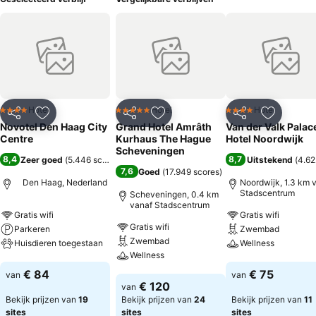
Hotel
Hotel
Hotel
4 Sterren
5 Sterren
4 Sterren
Delen
Toevoegen aan favorieten
Delen
Toevoegen aan favorieten
Delen
Toevoege
Novotel Den Haag City
Grand Hotel Amrâth
Van der Valk Palac
Centre
Kurhaus The Hague
Hotel Noordwijk
Scheveningen
8,4
8,7
Zeer goed
(
5.446 scores
)
Uitstekend
(
4.62
7,6
Goed
(
17.949 scores
)
Den Haag, Nederland
Noordwijk, 1.3 km 
Stadscentrum
Scheveningen, 0.4 km
vanaf Stadscentrum
Gratis wifi
Gratis wifi
Gratis wifi
Parkeren
Zwembad
Zwembad
Huisdieren toegestaan
Wellness
Wellness
Prijzen bekijken
Prijzen bekijken
€ 84
€ 75
van
van
Prijzen bekijken
€ 120
van
Bekijk prijzen van
19
Bekijk prijzen van
24
Bekijk prijzen van
11
sites
sites
sites