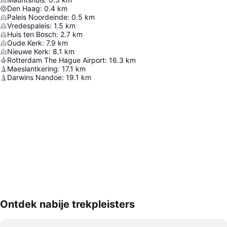
Den Haag
:
0.4
km
Paleis Noordeinde
:
0.5
km
Vredespaleis
:
1.5
km
Huis ten Bosch
:
2.7
km
Oude Kerk
:
7.9
km
Nieuwe Kerk
:
8.1
km
Rotterdam The Hague Airport
:
16.3
km
Maeslantkering
:
17.1
km
Darwins Nandoe
:
19.1
km
Ontdek nabije trekpleisters
Kaart uitvouwen