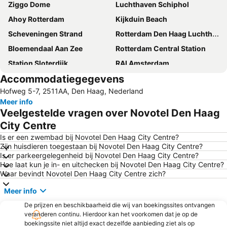
Ziggo Dome
Luchthaven Schiphol
Ahoy Rotterdam
Kijkduin Beach
Scheveningen Strand
Rotterdam Den Haag Luchthaven
Bloemendaal Aan Zee
Rotterdam Central Station
Station Sloterdijk
RAI Amsterdam
Accommodatiegegevens
Erasmus Bridge
Zandvoort Beach
Hofweg 5-7, 2511AA, Den Haag, Nederland
Den Haag Centraal railway station
Keukenhof
Meer info
De Kuip
Olympic Stadium Amsterdam
Veelgestelde vragen over Novotel Den Haag
Luchthaven Schiphol
Centrum
City Centre
AFAS Circustheater
Badstrand Noordwijk
Is er een zwembad bij Novotel Den Haag City Centre?
Zijn huisdieren toegestaan bij Novotel Den Haag City Centre?
Diergaarde Blijdorp
Circuit Park Zandvoort
Is er parkeergelegenheid bij Novotel Den Haag City Centre?
Hoe laat kun je in- en uitchecken bij Novotel Den Haag City Centre?
Scheveningen
Duinrell
Waar bevindt Novotel Den Haag City Centre zich?
Oud-Zuid
Strand Monster
Meer info
Vondelpark
Concertgebouw
De prijzen en beschikbaarheid die wij van boekingssites ontvangen
Museumplein
's-Gravenzande strand
veranderen continu. Hierdoor kan het voorkomen dat je op de
boekingssite niet altijd exact dezelfde aanbieding ziet als op
Hoogvliet
TheaterHangaar