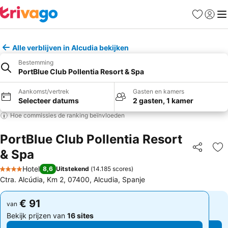
Favorieten
Aanmel
Me
Alle verblijven in Alcudia bekijken
Bestemming
PortBlue Club Pollentia Resort & Spa
Aankomst/vertrek
Gasten en kamers
Selecteer datums
2 gasten, 1 kamer
Hoe commissies de ranking beïnvloeden
PortBlue Club Pollentia Resort
& Spa
Delen
To
Hotel
8,6
Uitstekend
(
14.185 scores
)
4 Sterren
Ctra. Alcúdia, Km 2, 07400, Alcudia, Spanje
€ 91
€ 91
van
van
Bekijk prijzen van
16 sites
Bekijk prijzen van
16 sites