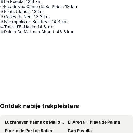
La Puebla
:
12.3
km
Estadi Nou Camp de Sa Pobla
:
13
km
Fonts Ufanes
:
13
km
Cases de Neu
:
13.3
km
Necròpolis de Son Real
:
14.3
km
Torre d'Enfilació
:
14.8
km
Palma De Mallorca Airport
:
46.3
km
Ontdek nabije trekpleisters
Kaart uitvouwen
Luchthaven Palma de Mallorca
El Arenal - Playa de Palma
Puerto de Port de Soller
Can Pastilla