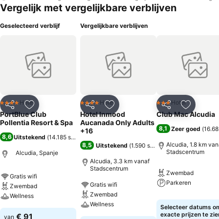
Vergelijk met vergelijkbare verblijven
Geselecteerd verblijf
Vergelijkbare verblijven
Hotel
Hotel
Hotel
4 Sterren
4 Sterren
3 Sterren
Delen
Toevoegen aan favorieten
Delen
Toevoegen aan favorieten
Delen
Toevoege
PortBlue Club
Hotel Inmood
Club Mac Alcudia
Pollentia Resort & Spa
Aucanada Only Adults
8,1
Zeer goed
(
16.68
+16
8,6
Uitstekend
(
14.185 scores
)
Alcudia, 1.8 km van
8,5
Uitstekend
(
1.590 scores
)
Stadscentrum
Alcudia, Spanje
Alcudia, 3.3 km vanaf
Stadscentrum
Zwembad
Gratis wifi
Parkeren
Gratis wifi
Zwembad
Zwembad
Wellness
Wellness
Selecteer datums o
exacte prijzen te zie
€ 91
van