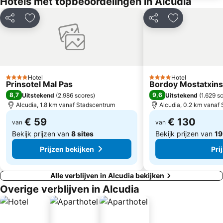
Hotels met topbeoordelingen in Alcudia
Platja de Sa Coma
Son Malferit
Cas Capiscol
Llenaire
Delen
Toevoegen aan favorieten
Delen
Toevoegen aa
Torrent de Pareis
Secar de la Real
Nord
Cala Molins
Cala Pi Formentor
Plaça d'Espanya
Aqualand
Hidropark
Hotel
Hotel
4 Sterren
4 Sterren
Prinsotel Mal Pas
Bordoy Mostatxins 
Club Marítim San Antonio de la Playa
Palma Intermodal Station
8,7
9,6
Uitstekend
(
2.986 scores
)
Uitstekend
(
1.629 s
Can Pere Antoni
Es Fortí
Alcudia, 1.8 km vanaf Stadscentrum
Alcudia, 0.2 km vanaf
€ 59
€ 130
van
van
Bekijk prijzen van
8 sites
Bekijk prijzen van
19
Prijzen bekijken
Pri
Alle verblijven in Alcudia bekijken
Overige verblijven in Alcudia