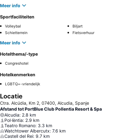
Meer info
Sportfaciliteiten
Volleybal
Biljart
Schietterrein
Fietsverhuur
Meer info
Hotelthema/-type
Congreshotel
Hotelkenmerken
LGBTQ+-vriendelijk
Locatie
Ctra. Alcúdia, Km 2, 07400, Alcudia, Spanje
Afstand tot PortBlue Club Pollentia Resort & Spa
Alcudia
:
2.8
km
Pol·lèntia
:
2.9
km
Teatro Romano
:
3.3
km
Watchtower Albercutx
:
7.6
km
Castell del Rei
:
9.7
km