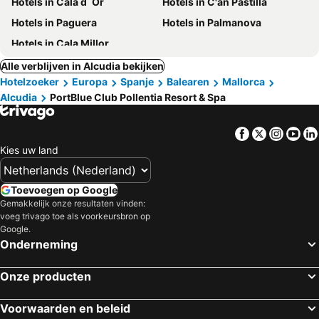
Hotels in Cala d´Or
Hotels in C'an Pastilla
Hotels in Paguera
Hotels in Palmanova
Hotels in Cala Millor
Alle verblijven in Alcudia bekijken
Hotelzoeker
Europa
Spanje
Balearen
Mallorca
Alcudia
PortBlue Club Pollentia Resort & Spa
Facebook
Twitter
Insta
Yo
Kies uw land
Toevoegen op Google
Gemakkelijk onze resultaten vinden:
voeg trivago toe als voorkeursbron op
Google.
Onderneming
Onze producten
Voorwaarden en beleid