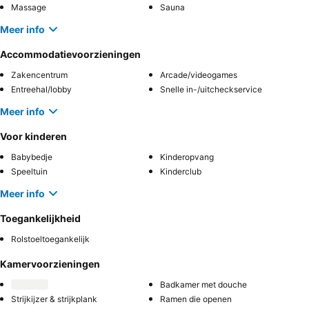
Massage
Sauna
Meer info
Accommodatievoorzieningen
Zakencentrum
Arcade/videogames
Entreehal/lobby
Snelle in-/uitcheckservice
Meer info
Voor kinderen
Babybedje
Kinderopvang
Speeltuin
Kinderclub
Meer info
Toegankelijkheid
Rolstoeltoegankelijk
Kamervoorzieningen
Badkamer met douche
Strijkijzer & strijkplank
Ramen die openen