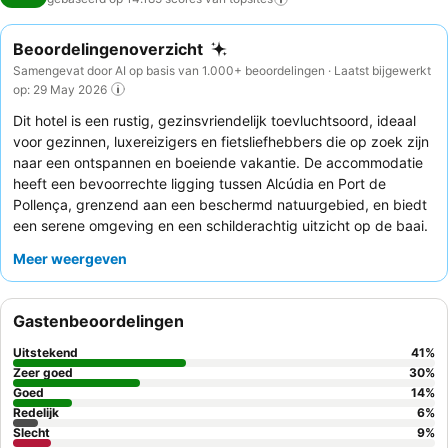
Beoordelingenoverzicht
Samengevat door AI op basis van 1.000+ beoordelingen · Laatst bijgewerkt
op: 29 May 2026
Dit hotel is een rustig, gezinsvriendelijk toevluchtsoord, ideaal
voor gezinnen, luxereizigers en fietsliefhebbers die op zoek zijn
naar een ontspannen en boeiende vakantie. De accommodatie
heeft een bevoorrechte ligging tussen Alcúdia en Port de
Pollença, grenzend aan een beschermd natuurgebied, en biedt
een serene omgeving en een schilderachtig uitzicht op de baai.
Gasten kunnen genieten van de luxe
spa
met spectaculair
Meer weergeven
uitzicht en uitgebreide faciliteiten, of van de verschillende
zwembaden
, waaronder een gerenoveerd gezinsvriendelijk
hoofdzwembad en een optie alleen voor volwassenen. Het
Gastenbeoordelingen
uitzonderlijke personeel, van het vrolijke schoonmaakteam tot
de toegewijde bar- en restaurantteams, wordt consequent
Uitstekend
41
%
geprezen om hun vriendelijkheid en oplettendheid, wat een
Zeer goed
30
%
aanvulling is op het heerlijke en gevarieerde
Goed
ontbijtbuffet
. Voor
14
%
Redelijk
6
%
een echt rustige ervaring kunnen gasten het beste een kamer
Slecht
9
%
met uitzicht op de tuin aanvragen om mogelijke geluidsoverlast