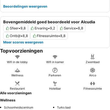
te minimaliseren.
Beoordelingen weergeven
Bovengemiddeld goed beoordeeld voor Alcudia
Sfeer
•
9,8
Ervaring
•
9,2
Service
•
8,8
Ontbijt
•
8,8
Fitnessruimte
•
8,8
Meer scores weergeven
Topvoorzieningen
Wifi in de lobby
Wifi in kamer
Zwembad
Wellness
Parkeren
Airco
Restaurant
Hotelbar
Fitnessruimte
Alle voorzieningen
Wellness
Schoonheidscentrum
Turks bad