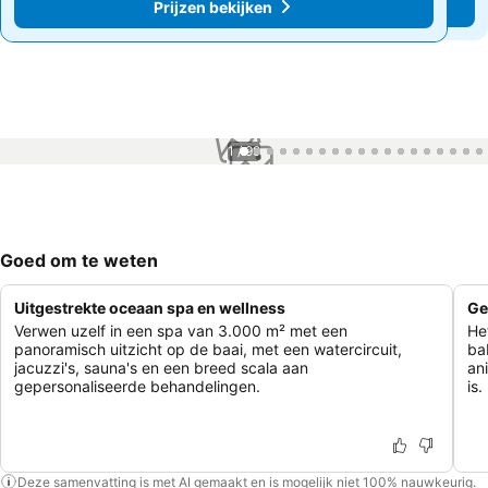
Prijzen bekijken
Prijzen bekijken
1 / 99
Goed om te weten
Uitgestrekte oceaan spa en wellness
Ge
Verwen uzelf in een spa van 3.000 m² met een
He
panoramisch uitzicht op de baai, met een watercircuit,
ba
jacuzzi's, sauna's en een breed scala aan
an
gepersonaliseerde behandelingen.
is.
Deze samenvatting is met AI gemaakt en is mogelijk niet 100% nauwkeurig.