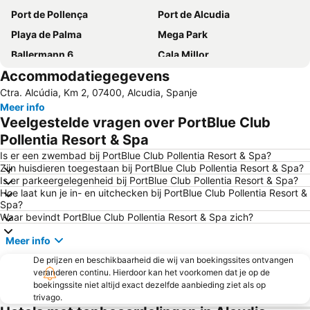
Port de Pollença
Port de Alcudia
Playa de Palma
Mega Park
Ballermann 6
Cala Millor
Accommodatiegegevens
Platja d'Alcudia
Can Picafort
Ctra. Alcúdia, Km 2, 07400, Alcudia, Spanje
Platja de Palma
Les Meravelles
Meer info
S'Arenal
Centre
Veelgestelde vragen over PortBlue Club
Puerto de Valdemossa - Sa Marina
Rambla dels Ducs de Palma de Mallorca
Pollentia Resort & Spa
Ballonfahrt mit All in One Mallorca
Platja de Puerto Soller
Is er een zwembad bij PortBlue Club Pollentia Resort & Spa?
Zijn huisdieren toegestaan bij PortBlue Club Pollentia Resort & Spa?
Parc Natural de s'Albufera de Mallorca
Cala Deiá
Is er parkeergelegenheid bij PortBlue Club Pollentia Resort & Spa?
Hoe laat kun je in- en uitchecken bij PortBlue Club Pollentia Resort &
Ses Rotges
Es Pil larí
Spa?
Placa Major
Cala Agulla
Waar bevindt PortBlue Club Pollentia Resort & Spa zich?
Son Moll
Pabisa Beach Club
Meer info
El Molinar
Santuario de Lluc
De prijzen en beschikbaarheid die wij van boekingssites ontvangen
veranderen continu. Hierdoor kan het voorkomen dat je op de
S´Illot - Cala Moreja
Ciudad Jardín
boekingssite niet altijd exact dezelfde aanbieding ziet als op
Portixol
Playa Sa marina de Alcudia
trivago.