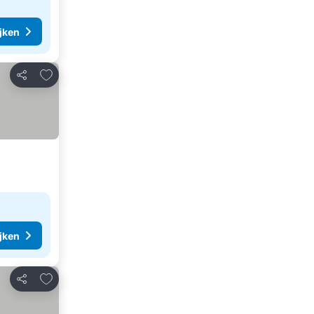
ijken
Toevoegen aan favorieten
Delen
ijken
Toevoegen aan favorieten
Delen