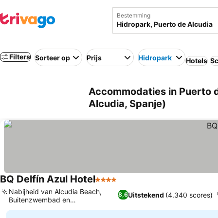
Bestemming
Filters
Sorteer op
Prijs
Hidropark
Hotels
Sc
Accommodaties in Puerto de
Alcudia, Spanje)
BQ Delfín Azul Hotel
4 Sterren
Nabijheid van Alcudia Beach,
Uitstekend
(4.340 scores)
8,6
Buitenzwembad en
waterspeeltuin