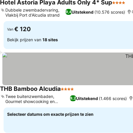
Hotel Astoria Playa Adults Only 4* Sup
4 Sterren
Dubbele zwembadervaring,
Uitstekend
(10.576 scores)
9,4
Vlakbij Port d'Alcudia strand
€ 120
Van
Bekijk prijzen van
18 sites
THB Bamboo Alcudia
4 Sterren
Twee buitenzwembaden,
Uitstekend
(1.466 scores)
9,2
Gourmet showcooking en
buffetten
Selecteer datums om exacte prijzen te zien