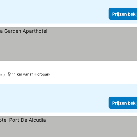
Prijzen bek
es)
1.1 km vanaf Hidropark
Prijzen bek