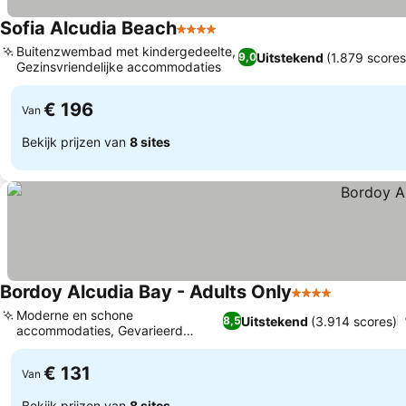
Sofia Alcudia Beach
4 Sterren
Buitenzwembad met kindergedeelte,
Uitstekend
(1.879 scores
9,0
Gezinsvriendelijke accommodaties
€ 196
Van
Bekijk prijzen van
8 sites
Bordoy Alcudia Bay - Adults Only
4 Sterren
Moderne en schone
Uitstekend
(3.914 scores)
8,5
accommodaties, Gevarieerd
buffetrestaurant
€ 131
Van
Bekijk prijzen van
8 sites