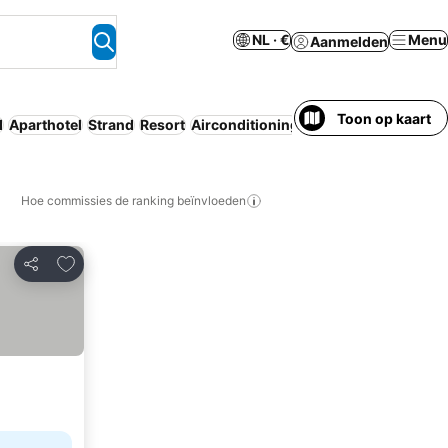
NL · €
Menu
Aanmelden
Toon op kaart
d
Aparthotel
Strand
Resort
Airconditioning
Keuken
Hoe commissies de ranking beïnvloeden
Toevoegen aan favorieten
Delen