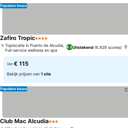
Populaire keuze
Zafiro Tropic
4 Sterren
Toplocatie in Puerto de Alcudia,
Uitstekend
(6.929 scores)
8,5
Full-service wellness en spa
€ 115
Van
Bekijk prijzen van
1 site
Populaire keuze
Club Mac Alcudia
3 Sterren