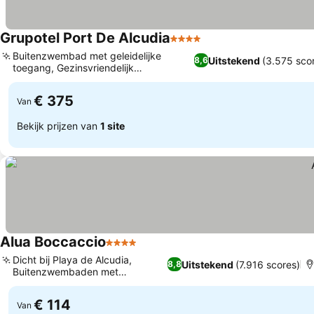
Grupotel Port De Alcudia
4 Sterren
Buitenzwembad met geleidelijke
Uitstekend
(3.575 sco
8,6
toegang, Gezinsvriendelijk
appartementleven
€ 375
Van
Bekijk prijzen van
1 site
Alua Boccaccio
4 Sterren
Dicht bij Playa de Alcudia,
Uitstekend
(7.916 scores)
8,8
Buitenzwembaden met
zonneterras
€ 114
Van