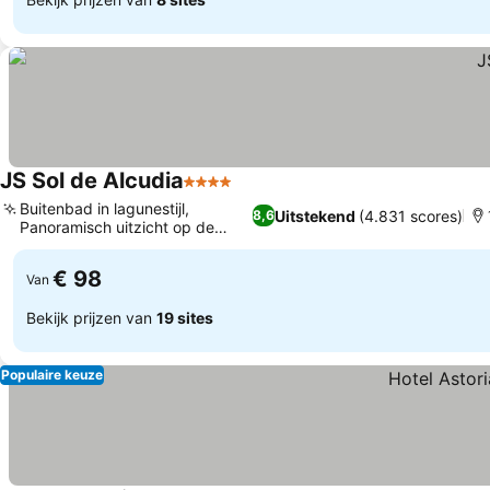
JS Sol de Alcudia
4 Sterren
Buitenbad in lagunestijl,
Uitstekend
(4.831 scores)
8,6
Panoramisch uitzicht op de
bergen
€ 98
Van
Bekijk prijzen van
19 sites
Populaire keuze