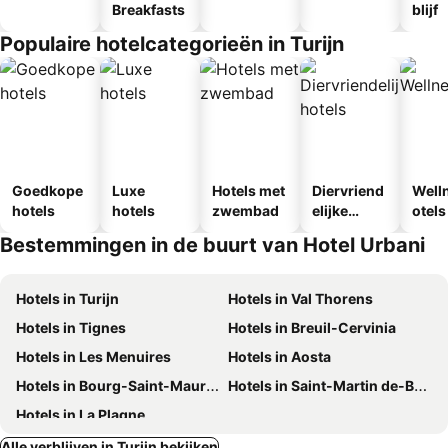
Breakfasts
blijf
Populaire hotelcategorieën in Turijn
Goedkope
Luxe
Hotels met
Diervriend
Well
hotels
hotels
zwembad
elijke
otels
hotels
Bestemmingen in de buurt van Hotel Urbani
Hotels in Turijn
Hotels in Val Thorens
Hotels in Tignes
Hotels in Breuil-Cervinia
Hotels in Les Menuires
Hotels in Aosta
Hotels in Bourg-Saint-Maurice
Hotels in Saint-Martin de-Belleville
Hotels in La Plagne
Alle verblijven in Turijn bekijken