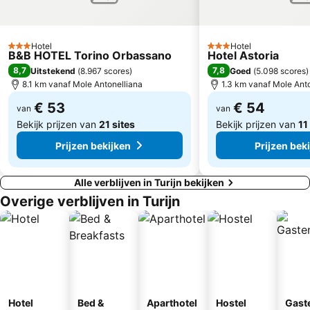
Vanchiglia
Eataly
A come Ambiente
Stadio Filadelfia
Hotel
Hotel
Mappano
Laghi di Avigliana
3 Sterren
3 Sterren
B&B HOTEL Torino Orbassano
Hotel Astoria
8,7
7,8
Uitstekend
(
8.967 scores
)
Goed
(
5.098 scores
)
8.1 km vanaf Mole Antonelliana
1.3 km vanaf Mole Ant
€ 53
€ 54
van
van
Bekijk prijzen van
21 sites
Bekijk prijzen van
11
Prijzen bekijken
Prijzen bek
Alle verblijven in Turijn bekijken
Overige verblijven in Turijn
Hotel
Bed &
Aparthotel
Hostel
Gast