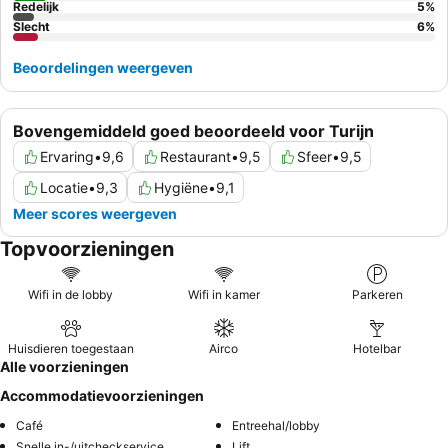
Redelijk
5
%
Slecht
6
%
Beoordelingen weergeven
Bovengemiddeld goed beoordeeld voor Turijn
Ervaring
•
9,6
Restaurant
•
9,5
Sfeer
•
9,5
Locatie
•
9,3
Hygiëne
•
9,1
Meer scores weergeven
Topvoorzieningen
Wifi in de lobby
Wifi in kamer
Parkeren
Huisdieren toegestaan
Airco
Hotelbar
Alle voorzieningen
Accommodatievoorzieningen
Café
Entreehal/lobby
Snelle in-/uitcheckservice
Lift