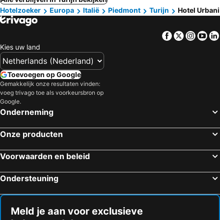
Hotelzoeker
Europa
Italië
Piedmont
Turijn
Hotel Urbani
Facebook
Twitter
Insta
Yo
Kies uw land
Toevoegen op Google
Gemakkelijk onze resultaten vinden:
voeg trivago toe als voorkeursbron op
Google.
Onderneming
Onze producten
Voorwaarden en beleid
Ondersteuning
Meld je aan voor exclusieve