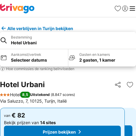
Favorieten
Aanmel
Me
Alle verblijven in Turijn bekijken
Bestemming
Hotel Urbani
Aankomst/vertrek
Gasten en kamers
Selecteer datums
2 gasten, 1 kamer
Hoe commissies de ranking beïnvloeden
Hotel Urbani
Delen
To
Hotel
8,5
Uitstekend
(
8.847 scores
)
3 Sterren
Via Saluzzo, 7, 10125, Turijn, Italië
€ 82
€ 82
van
van
Bekijk prijzen van
14 sites
Bekijk prijzen van
14 sites
Prijzen bekijken
Prijzen bekijken