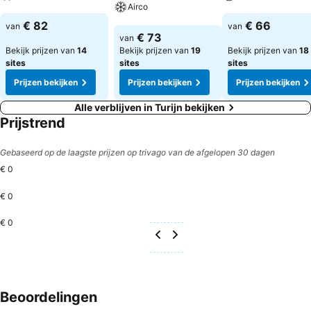
Airco
Prijzen bekijken
Prijzen bekijken
€ 82
€ 66
van
van
Prijzen bekijken
€ 73
van
Bekijk prijzen van
14
Bekijk prijzen van
19
Bekijk prijzen van
18
sites
sites
sites
Prijzen bekijken
Prijzen bekijken
Prijzen bekijken
Alle verblijven in Turijn bekijken
Prijstrend
Gebaseerd op de laagste prijzen op trivago van de afgelopen 30 dagen
€ 0
€ 0
€ 0
Beoordelingen