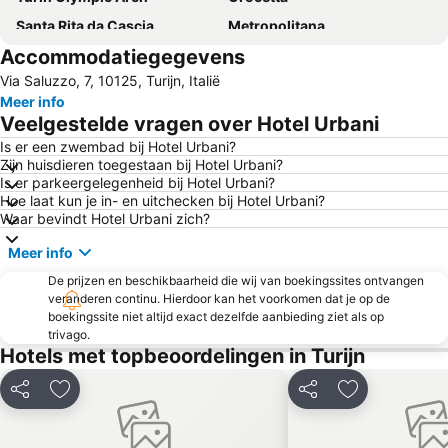
Santa Rita da Cascia
Metropolitana
Accommodatiegegevens
Lago di Viverone
Palio di Asti
Via Saluzzo, 7, 10125, Turijn, Italië
Via Roma
Regio Parco
Meer info
Cinema Lux
Residences of the Royal House of Savoy
Veelgestelde vragen over Hotel Urbani
Barriera di Milano
Centro Storico
Is er een zwembad bij Hotel Urbani?
Zijn huisdieren toegestaan bij Hotel Urbani?
Piazza Carlo Emanuele II - P.zza Carlina
Parco del Valentino
Is er parkeergelegenheid bij Hotel Urbani?
Cit Turin
Via Po
Hoe laat kun je in- en uitchecken bij Hotel Urbani?
Waar bevindt Hotel Urbani zich?
Teatro Regio
Piazza Castello
Meer info
Via Giuseppe Garibaldi
City Hall
De prijzen en beschikbaarheid die wij van boekingssites ontvangen
Parella
Carlo Alberto
veranderen continu. Hierdoor kan het voorkomen dat je op de
Università degli Studi di Torino
San Francesco da Paola
boekingssite niet altijd exact dezelfde aanbieding ziet als op
trivago.
Asti Lido 2000
Fiera del Tartufo
Hotels met topbeoordelingen in Turijn
Egyptisch Museum
Piazza Carlo Alberto
Delen
Toevoegen aan favorieten
Delen
Toevoegen aa
Paleis Madama
San Lorenzo
Chiesa della Gran Madre di Dio
Casa Scaccabarozzi - la Fetta di Polenta