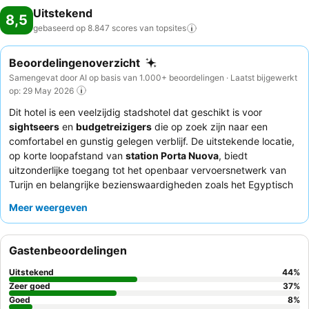
Uitstekend
8,5
gebaseerd op 8.847 scores van
topsites
Beoordelingenoverzicht
Samengevat door AI op basis van 1.000+ beoordelingen · Laatst bijgewerkt
op: 29 May 2026
Dit hotel is een veelzijdig stadshotel dat geschikt is voor
sightseers
en
budgetreizigers
die op zoek zijn naar een
comfortabel en gunstig gelegen verblijf. De uitstekende locatie,
op korte loopafstand van
station Porta Nuova
, biedt
uitzonderlijke toegang tot het openbaar vervoersnetwerk van
Turijn en belangrijke bezienswaardigheden zoals het Egyptisch
Museum. Het hotel beschikt over een rustige buitenruimte met
Meer weergeven
banken en fauteuils
onder parasols, perfect om te ontspannen
na een dag verkennen. Gasten prijzen consequent het
hotelpersoneel
om hun uitzonderlijke vriendelijkheid en het
Gastenbeoordelingen
gevarieerde
ontbijtbuffet
, dat veganistische en glutenvrije
opties omvat. Voor een rustigere ervaring kunnen gasten een
Uitstekend
44
%
kamer met uitzicht op de tuin aanvragen.
Zeer goed
37
%
Goed
8
%