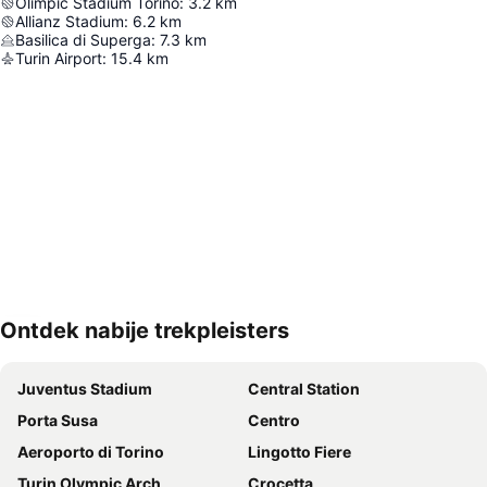
Olimpic Stadium Torino
:
3.2
km
Allianz Stadium
:
6.2
km
Basilica di Superga
:
7.3
km
Turin Airport
:
15.4
km
Ontdek nabije trekpleisters
Kaart uitvouwen
Juventus Stadium
Central Station
Porta Susa
Centro
Aeroporto di Torino
Lingotto Fiere
Turin Olympic Arch
Crocetta