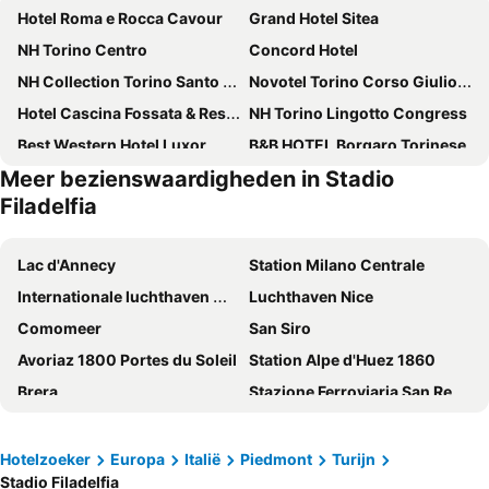
Hotel Roma e Rocca Cavour
Grand Hotel Sitea
NH Torino Centro
Concord Hotel
NH Collection Torino Santo Stefano
Novotel Torino Corso Giulio Cesare
Hotel Cascina Fossata & Residence
NH Torino Lingotto Congress
Best Western Hotel Luxor
B&B HOTEL Borgaro Torinese
Meer bezienswaardigheden in Stadio
NH Collection Torino Piazza Carlina
Best Western Crystal Palace Hotel
Filadelfia
DUPARC Contemporary Suites
Best Quality Hotel Dock Milano
Le Petit Hotel
Best Western Plus Executive Hotel and Suites
Lac d'Annecy
Station Milano Centrale
B&B HOTEL Torino President
Aston Hotel
Internationale luchthaven Milaan-Linate
Luchthaven Nice
Art Hotel Boston
Principi di Piemonte UNA Esperienze
Comomeer
San Siro
Adalesia Hotel & Coffee
Hilton Turin Centre
Avoriaz 1800 Portes du Soleil
Station Alpe d'Huez 1860
Best Western Hotel Genio
Diamante Mhotel
Brera
Stazione Ferroviaria San Remo
Art Hotel Olympic
Pacific Hotel Fortino
Duomo di Milano
Station de ski La plagne - Belle plagne
Flaneur
Royal Torino
Oeschinensee
fieramilano Rho
Hotelzoeker
Europa
Italië
Piedmont
Turijn
Hotel Dei Pittori
Hotel Urbani
Stadio Filadelfia
Station de ski Val Thorens - Les Trois Vallées
Lago Maggiore