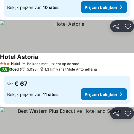
Bekijk prijzen van
10 sites
Prijzen bekijken
Delen
To
Hotel Astoria
Hotel
Balkons met uitzicht op de stad
3 Sterren
7,8
Goed
5.098
1.3 km vanaf Mole Antonelliana
€ 67
Van
Bekijk prijzen van
11 sites
Prijzen bekijken
Delen
To