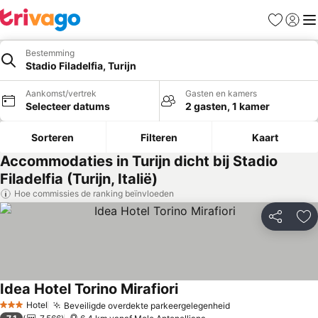
Favorieten
Aanmel
Me
Bestemming
Stadio Filadelfia, Turijn
Aankomst/vertrek
Gasten en kamers
Selecteer datums
2 gasten, 1 kamer
Sorteren
Filteren
Kaart
Accommodaties in Turijn dicht bij Stadio
Filadelfia (Turijn, Italië)
Hoe commissies de ranking beïnvloeden
Delen
To
Idea Hotel Torino Mirafiori
Hotel
Beveiligde overdekte parkeergelegenheid
3 Sterren