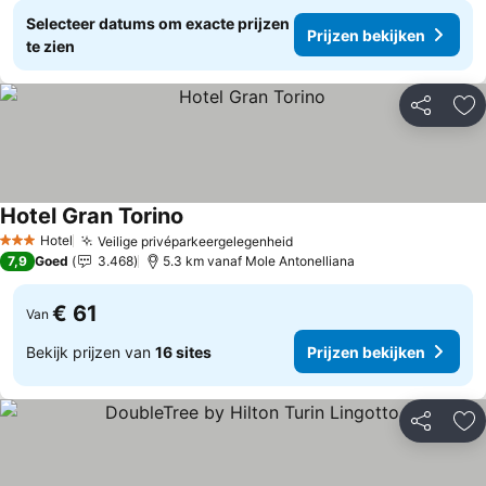
Selecteer datums om exacte prijzen
Prijzen bekijken
te zien
Delen
To
Hotel Gran Torino
Hotel
Veilige privéparkeergelegenheid
3 Sterren
7,9
Goed
3.468
5.3 km vanaf Mole Antonelliana
€ 61
Van
Bekijk prijzen van
16 sites
Prijzen bekijken
Delen
To