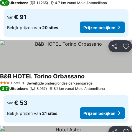
8,9
Uitstekend
11.265
4.7 km vanaf Mole Antonelliana
€ 91
Van
Bekijk prijzen van
20 sites
Prijzen bekijken
Delen
To
B&B HOTEL Torino Orbassano
Hotel
Beveiligde ondergrondse parkeergarage
3 Sterren
8,7
Uitstekend
8.967
8.1 km vanaf Mole Antonelliana
€ 53
Van
Bekijk prijzen van
21 sites
Prijzen bekijken