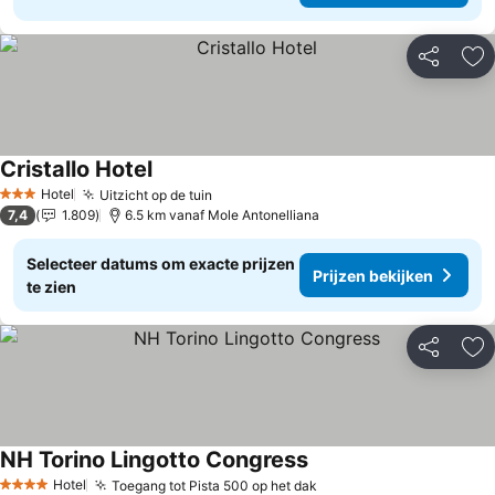
Delen
To
Cristallo Hotel
Hotel
Uitzicht op de tuin
3 Sterren
7,4
1.809
6.5 km vanaf Mole Antonelliana
Selecteer datums om exacte prijzen
Prijzen bekijken
te zien
Delen
To
NH Torino Lingotto Congress
Hotel
Toegang tot Pista 500 op het dak
4 Sterren