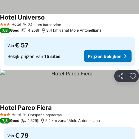
Hotel Universo
Hotel
24-uurs barservice
3 Sterren
7,8
Goed
4.258
3.4 km vanaf Mole Antonelliana
€ 57
Van
Bekijk prijzen van
15 sites
Prijzen bekijken
Delen
To
Hotel Parco Fiera
Hotel
Ontspanningsterras
3 Sterren
7,8
Goed
1.629
5.2 km vanaf Mole Antonelliana
€ 79
Van