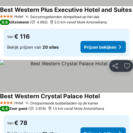
Best Western Plus Executive Hotel and Suites
Hotel
Seizoensgebonden dompelbad op het dak
4 Sterren
8,8
Uitstekend
4.692
2.0 km vanaf Mole Antonelliana
€ 116
Van
Bekijk prijzen van
20 sites
Prijzen bekijken
Delen
To
Best Western Crystal Palace Hotel
Hotel
Ontspannende bubbelbaden op de kamer
4 Sterren
8,4
Zeer goed
3.819
1.5 km vanaf Mole Antonelliana
€ 78
Van