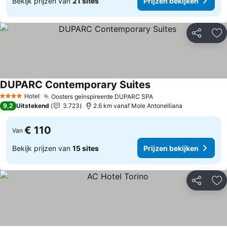
Bekijk prijzen van
21 sites
Prijzen bekijken
Delen
To
DUPARC Contemporary Suites
Hotel
Oosters geïnspireerde DUPARC SPA
4 Sterren
9,2
Uitstekend
3.723
2.6 km vanaf Mole Antonelliana
€ 110
Van
Bekijk prijzen van
15 sites
Prijzen bekijken
Delen
To