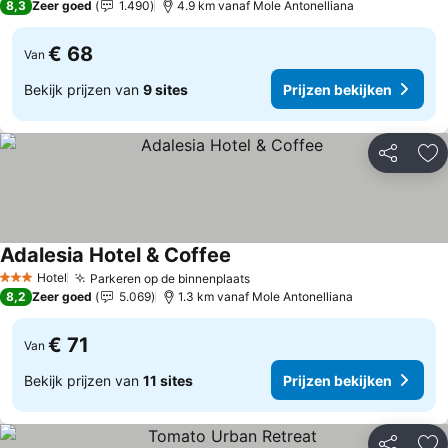
8,3
Zeer goed
1.490
4.9 km vanaf Mole Antonelliana
€ 68
Van
Bekijk prijzen van
9 sites
Prijzen bekijken
Delen
To
Adalesia Hotel & Coffee
Hotel
Parkeren op de binnenplaats
3 Sterren
8,2
Zeer goed
5.069
1.3 km vanaf Mole Antonelliana
€ 71
Van
Bekijk prijzen van
11 sites
Prijzen bekijken