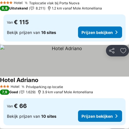
Hotel
Toplocatie vlak bij Porta Nuova
4 Sterren
8,8
Uitstekend
8.211
1.2 km vanaf Mole Antonelliana
€ 115
Van
Bekijk prijzen van
16 sites
Prijzen bekijken
Delen
To
Hotel Adriano
Hotel
Privéparking op locatie
3 Sterren
7,9
Goed
1.629
3.9 km vanaf Mole Antonelliana
€ 66
Van
Bekijk prijzen van
10 sites
Prijzen bekijken