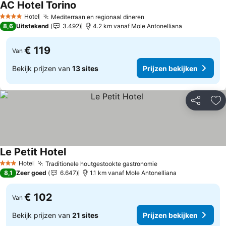
AC Hotel Torino
Hotel
Mediterraan en regionaal dineren
4 Sterren
8,6
Uitstekend
3.492
4.2 km vanaf Mole Antonelliana
€ 119
Van
Bekijk prijzen van
13 sites
Prijzen bekijken
Delen
To
Le Petit Hotel
Hotel
Traditionele houtgestookte gastronomie
3 Sterren
8,1
Zeer goed
6.647
1.1 km vanaf Mole Antonelliana
€ 102
Van
Bekijk prijzen van
21 sites
Prijzen bekijken