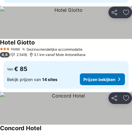
Delen
To
Hotel Giotto
Hotel
Gezinsvriendelijke accommodatie
3 Sterren
6,8
2.549
3.1 km vanaf Mole Antonelliana
€ 85
Van
Bekijk prijzen van
14 sites
Prijzen bekijken
Delen
To
Concord Hotel