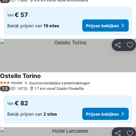
7,1
7.566
6.4 km vanaf Mole Antonelliana
€ 57
Van
Bekijk prijzen van
19 sites
Prijzen bekijken
Delen
To
Ostello Torino
Hostel
Gezinsvriendelijke kamerindelingen
3 Sterren
7,3
1.673
1.7 km vanaf Stadio Filadelfia
€ 82
Van
Bekijk prijzen van
2 sites
Prijzen bekijken