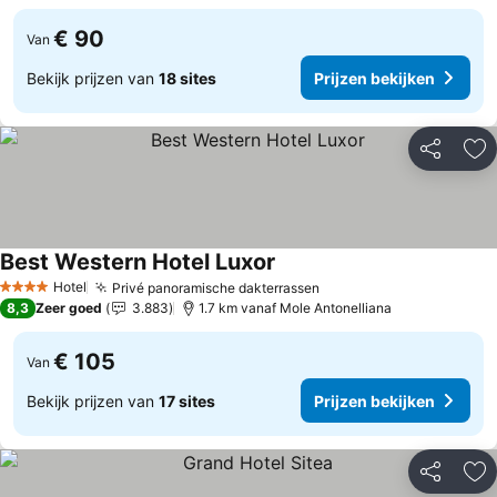
€ 90
Van
Bekijk prijzen van
18 sites
Prijzen bekijken
Delen
To
Best Western Hotel Luxor
Hotel
Privé panoramische dakterrassen
4 Sterren
8,3
Zeer goed
3.883
1.7 km vanaf Mole Antonelliana
€ 105
Van
Bekijk prijzen van
17 sites
Prijzen bekijken
Delen
To