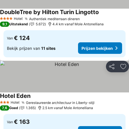
DoubleTree by Hilton Turin Lingotto
Hotel
Authentiek mediterraan dineren
4 Sterren
9,1
Uitstekend
5.672
4.4 km vanaf Mole Antonelliana
€ 124
Van
Bekijk prijzen van
11 sites
Prijzen bekijken
Delen
To
Hotel Eden
Hotel
Gerestaureerde architectuur in Liberty-stijl
3 Sterren
7,6
Goed
1.365
2.5 km vanaf Mole Antonelliana
€ 163
Van