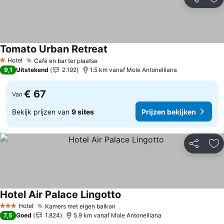
Delen
To
Tomato Urban Retreat
Hotel
Café en bar ter plaatse
1 Sterren
9,1
Uitstekend
2.192
1.5 km vanaf Mole Antonelliana
€ 67
Van
Bekijk prijzen van
9 sites
Prijzen bekijken
Delen
To
Hotel Air Palace Lingotto
Hotel
Kamers met eigen balkon
3 Sterren
7,5
Goed
1.824
5.9 km vanaf Mole Antonelliana