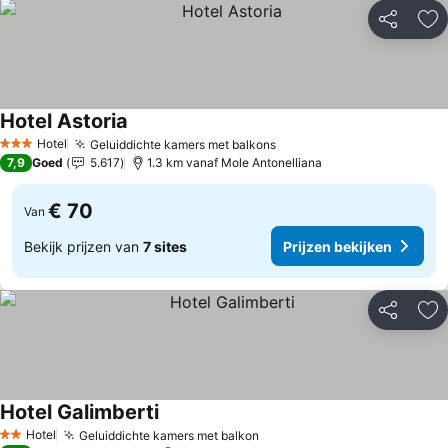
Delen
To
Hotel Astoria
Hotel
Geluiddichte kamers met balkons
3 Sterren
7,9
Goed
5.617
1.3 km vanaf Mole Antonelliana
€ 70
Van
Bekijk prijzen van
7 sites
Prijzen bekijken
Delen
To
Hotel Galimberti
Hotel
Geluiddichte kamers met balkon
2 Sterren