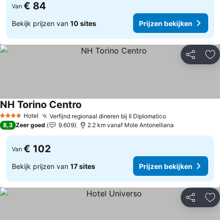
€ 84
Van
Bekijk prijzen van
10 sites
Prijzen bekijken
Delen
To
NH Torino Centro
Hotel
Verfijnd regionaal dineren bij Il Diplomatico
4 Sterren
8,3
Zeer goed
9.609
2.2 km vanaf Mole Antonelliana
€ 102
Van
Bekijk prijzen van
17 sites
Prijzen bekijken
Delen
To