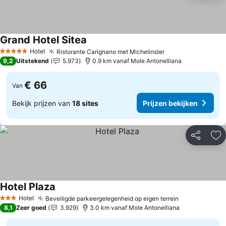
Grand Hotel Sitea
Hotel
Ristorante Carignano met Michelinster
5 Sterren
9,2
Uitstekend
5.973
0.9 km vanaf Mole Antonelliana
€ 66
Van
Bekijk prijzen van
18 sites
Prijzen bekijken
Delen
To
Hotel Plaza
Hotel
Beveiligde parkeergelegenheid op eigen terrein
3 Sterren
8,1
Zeer goed
3.929
3.0 km vanaf Mole Antonelliana