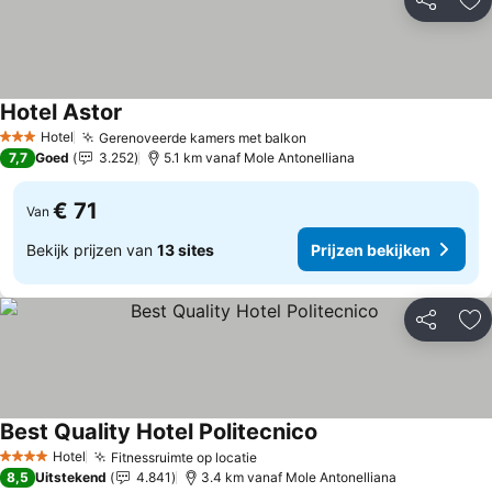
Delen
To
Hotel Astor
Hotel
Gerenoveerde kamers met balkon
3 Sterren
7,7
Goed
3.252
5.1 km vanaf Mole Antonelliana
€ 71
Van
Bekijk prijzen van
13 sites
Prijzen bekijken
Delen
To
Best Quality Hotel Politecnico
Hotel
Fitnessruimte op locatie
4 Sterren
8,5
Uitstekend
4.841
3.4 km vanaf Mole Antonelliana