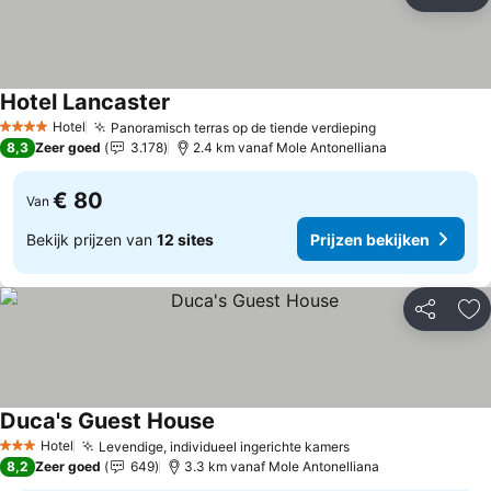
Delen
To
Hotel Lancaster
Hotel
Panoramisch terras op de tiende verdieping
4 Sterren
8,3
Zeer goed
3.178
2.4 km vanaf Mole Antonelliana
€ 80
Van
Bekijk prijzen van
12 sites
Prijzen bekijken
Delen
To
Duca's Guest House
Hotel
Levendige, individueel ingerichte kamers
3 Sterren
8,2
Zeer goed
649
3.3 km vanaf Mole Antonelliana