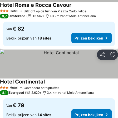
Hotel Roma e Rocca Cavour
Hotel
Uitzicht op de tuin van Piazza Carlo Felice
3 Sterren
8,7
Uitstekend
13.567
1.3 km vanaf Mole Antonelliana
€ 82
Van
Bekijk prijzen van
18 sites
Prijzen bekijken
Delen
To
Hotel Continental
Hotel
Gevarieerd ontbijtbuffet
3 Sterren
8,1
Zeer goed
2.620
3.4 km vanaf Mole Antonelliana
€ 79
Van
Bekijk prijzen van
14 sites
Prijzen bekijken