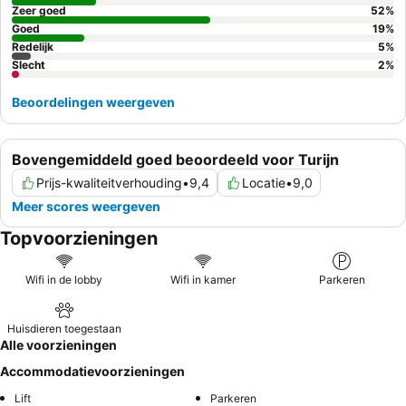
Zeer goed
52
%
Goed
19
%
Redelijk
5
%
Slecht
2
%
Beoordelingen weergeven
Bovengemiddeld goed beoordeeld voor Turijn
Prijs-kwaliteitverhouding
•
9,4
Locatie
•
9,0
Meer scores weergeven
Topvoorzieningen
Wifi in de lobby
Wifi in kamer
Parkeren
Huisdieren toegestaan
Alle voorzieningen
Accommodatievoorzieningen
Lift
Parkeren