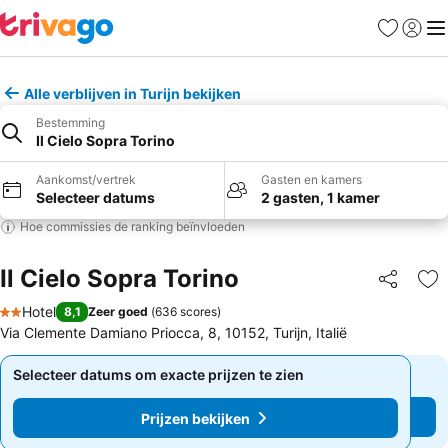
Favorieten
Aanmel
Me
Alle verblijven in Turijn bekijken
Bestemming
Il Cielo Sopra Torino
Aankomst/vertrek
Gasten en kamers
Selecteer datums
2 gasten, 1 kamer
Hoe commissies de ranking beïnvloeden
Il Cielo Sopra Torino
Delen
To
Hotel
8,1
Zeer goed
(
636 scores
)
2 Sterren
Via Clemente Damiano Priocca, 8, 10152, Turijn, Italië
Selecteer datums om exacte prijzen te zien
Selecteer datums om exacte prijzen te zien
Prijzen bekijken
Prijzen bekijken