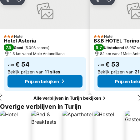
Delen
Toevoegen aan favorieten
Delen
Toevoegen aa
A come Ambiente
Eataly
Stadio Filadelfia
Mappano
Laghi di Avigliana
Hotel
Hotel
3 Sterren
3 Sterren
Hotel Astoria
B&B HOTEL Torino
7,8
8,7
Goed
(
5.098 scores
)
Uitstekend
(
8.967 s
1.3 km vanaf Mole Antonelliana
8.1 km vanaf Mole Anto
€ 54
€ 53
van
van
Bekijk prijzen van
11 sites
Bekijk prijzen van
21
Prijzen bekijken
Prijzen bek
Alle verblijven in Turijn bekijken
Overige verblijven in Turijn