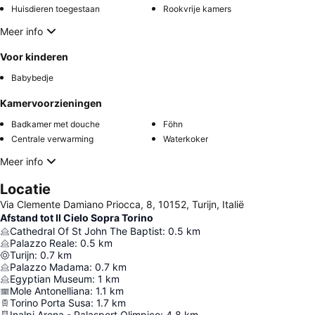
Huisdieren toegestaan
Rookvrije kamers
Meer info
Voor kinderen
Babybedje
Kamervoorzieningen
Badkamer met douche
Föhn
Centrale verwarming
Waterkoker
Meer info
Locatie
Via Clemente Damiano Priocca, 8, 10152, Turijn, Italië
Afstand tot Il Cielo Sopra Torino
Cathedral Of St John The Baptist
:
0.5
km
Palazzo Reale
:
0.5
km
Turijn
:
0.7
km
Palazzo Madama
:
0.7
km
Egyptian Museum
:
1
km
Mole Antonelliana
:
1.1
km
Torino Porta Susa
:
1.7
km
Inalpi Arena - Palasport Olimpico
:
4.8
km