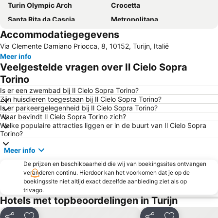
Turin Olympic Arch
Crocetta
Santa Rita da Cascia
Metropolitana
Accommodatiegegevens
Lago di Viverone
Palio di Asti
Via Clemente Damiano Priocca, 8, 10152, Turijn, Italië
Via Roma
Regio Parco
Meer info
Residences of the Royal House of Savoy
Cinema Lux
Veelgestelde vragen over Il Cielo Sopra
Barriera di Milano
Centro Storico
Torino
City Hall
Via Giuseppe Garibaldi
Is er een zwembad bij Il Cielo Sopra Torino?
Zijn huisdieren toegestaan bij Il Cielo Sopra Torino?
Piazza Castello
Cit Turin
Is er parkeergelegenheid bij Il Cielo Sopra Torino?
Waar bevindt Il Cielo Sopra Torino zich?
Teatro Regio
Via Po
Welke populaire attracties liggen er in de buurt van Il Cielo Sopra
Piazza Carlo Emanuele II - P.zza Carlina
Parco del Valentino
Torino?
Parella
Università degli Studi di Torino
Meer info
Carlo Alberto
San Francesco da Paola
De prijzen en beschikbaarheid die wij van boekingssites ontvangen
veranderen continu. Hierdoor kan het voorkomen dat je op de
Asti Lido 2000
San Lorenzo
boekingssite niet altijd exact dezelfde aanbieding ziet als op
Paleis Madama
Piazza Carlo Alberto
trivago.
Hotels met topbeoordelingen in Turijn
Egyptisch Museum
Vanchiglia
Casa Scaccabarozzi - la Fetta di Polenta
Chiesa della Gran Madre di Dio