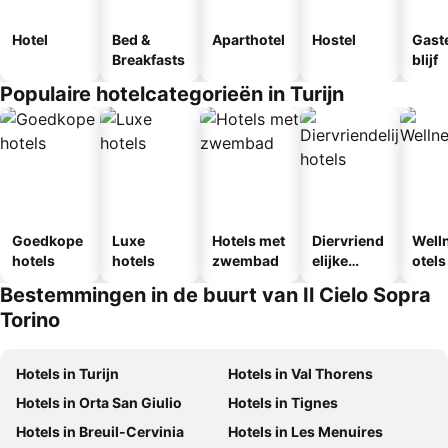
Hotel
Bed &
Aparthotel
Hostel
Gast
Breakfasts
blijf
Populaire hotelcategorieën in Turijn
Goedkope
Luxe
Hotels met
Diervriend
Well
hotels
hotels
zwembad
elijke
otels
hotels
Bestemmingen in de buurt van Il Cielo Sopra
Torino
Hotels in Turijn
Hotels in Val Thorens
Hotels in Orta San Giulio
Hotels in Tignes
Hotels in Breuil-Cervinia
Hotels in Les Menuires