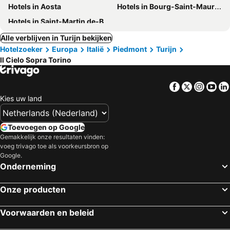
Hotels in Aosta
Hotels in Bourg-Saint-Maurice
Hotels in Saint-Martin de-Belleville
Alle verblijven in Turijn bekijken
Hotelzoeker
Europa
Italië
Piedmont
Turijn
Il Cielo Sopra Torino
Facebook
Twitter
Insta
Yo
Kies uw land
Toevoegen op Google
Gemakkelijk onze resultaten vinden:
voeg trivago toe als voorkeursbron op
Google.
Onderneming
Onze producten
Voorwaarden en beleid