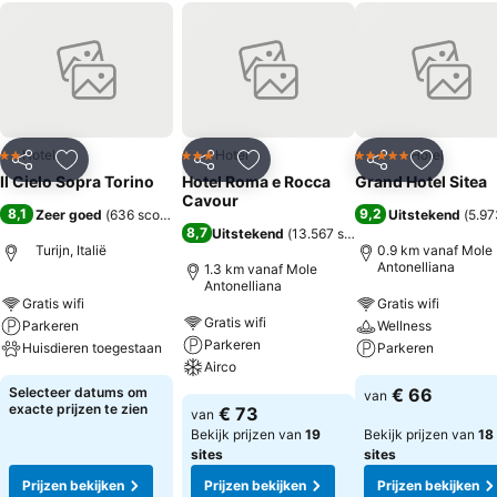
Hotel
Hotel
Hotel
2 Sterren
3 Sterren
5 Sterren
Delen
Toevoegen aan favorieten
Delen
Toevoegen aan favorieten
Delen
Toevoege
Il Cielo Sopra Torino
Hotel Roma e Rocca
Grand Hotel Sitea
Cavour
8,1
9,2
Zeer goed
(
636 scores
)
Uitstekend
(
5.97
8,7
Uitstekend
(
13.567 scores
)
Turijn, Italië
0.9 km vanaf Mole
Antonelliana
1.3 km vanaf Mole
Antonelliana
Gratis wifi
Gratis wifi
Gratis wifi
Parkeren
Wellness
Parkeren
Huisdieren toegestaan
Parkeren
Airco
Selecteer datums om
€ 66
van
exacte prijzen te zien
€ 73
van
Bekijk prijzen van
19
Bekijk prijzen van
18
sites
sites
Prijzen bekijken
Prijzen bekijken
Prijzen bekijken