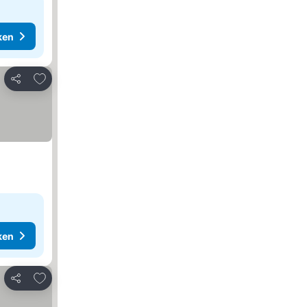
ken
Toevoegen aan favorieten
Delen
ken
Toevoegen aan favorieten
Delen