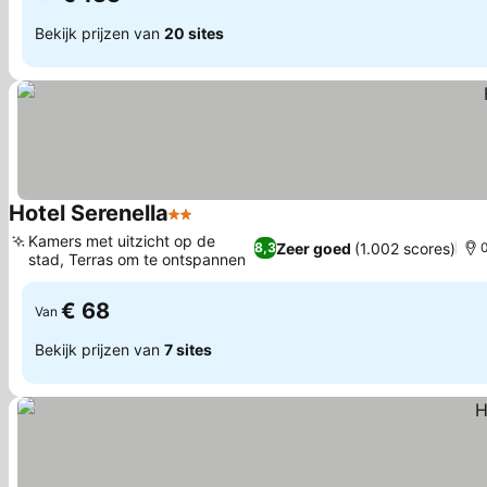
Bekijk prijzen van
20 sites
Hotel Serenella
2 Sterren
Prijzen bekijken
Kamers met uitzicht op de
Zeer goed
(1.002 scores)
8,3
0
stad, Terras om te ontspannen
Prijzen bekijken
€ 68
Van
Bekijk prijzen van
7 sites