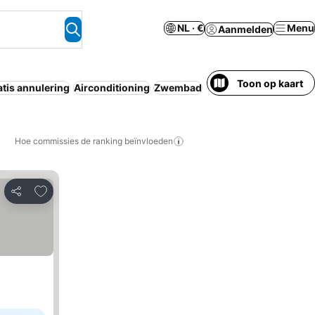
NL · €
Menu
Aanmelden
Toon op kaart
tis annulering
Airconditioning
Zwembad
Aparthotel
Bed & Brea
Hoe commissies de ranking beïnvloeden
Toevoegen aan favorieten
Delen