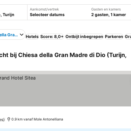
Aankomst/vertrek
Gasten en kamers
Selecteer datums
2 gasten, 1 kamer
ella Gran Madre di Dio
Hotels
Score: 8,0+
Ontbijt inbegrepen
Parkeren
Gra
ht bij Chiesa della Gran Madre di Dio (Turijn,
es)
0.9 km vanaf Mole Antonelliana