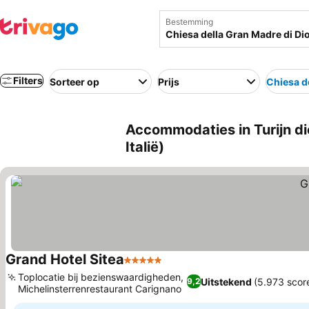
Bestemming
Filters
Sorteer op
Prijs
Chiesa d
Accommodaties in Turijn dic
Italië)
Grand Hotel Sitea
5 Sterren
Prijzen bekijken
Toplocatie bij bezienswaardigheden,
Uitstekend
(5.973 scor
9,2
Michelinsterrenrestaurant Carignano
Prijzen bekijken