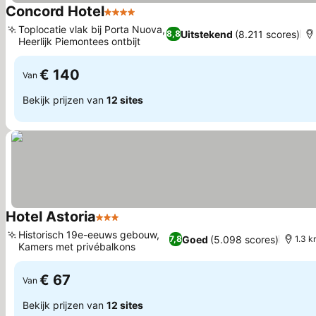
Concord Hotel
4 Sterren
Prijzen bekijken
Toplocatie vlak bij Porta Nuova,
Uitstekend
(8.211 scores)
8,8
Heerlijk Piemontees ontbijt
Prijzen bekijken
€ 140
Van
Bekijk prijzen van
12 sites
Hotel Astoria
3 Sterren
Prijzen bekijken
Historisch 19e-eeuws gebouw,
Goed
(5.098 scores)
7,8
1.3 k
Kamers met privébalkons
Prijzen bekijken
€ 67
Van
Bekijk prijzen van
12 sites