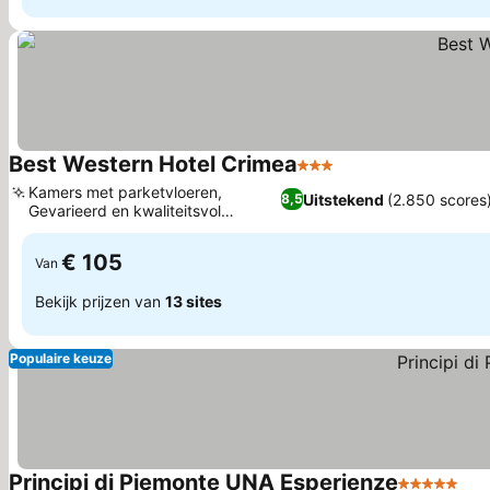
Best Western Hotel Crimea
3 Sterren
Prijzen bekijken
Kamers met parketvloeren,
Uitstekend
(2.850 scores
8,5
Gevarieerd en kwaliteitsvol
Prijzen bekijken
ontbijtbuffet
€ 105
Van
Bekijk prijzen van
13 sites
Populaire keuze
Principi di Piemonte UNA Esperienze