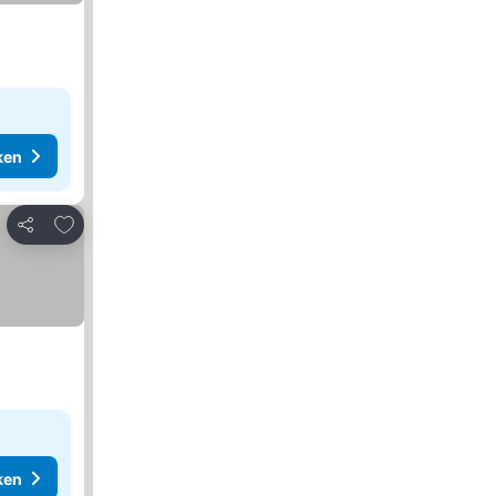
ken
Toevoegen aan favorieten
Delen
ken