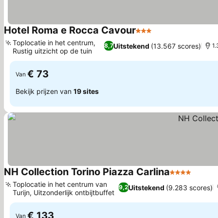
Hotel Roma e Rocca Cavour
3 Sterren
Prijzen bekijken
Toplocatie in het centrum,
Uitstekend
(13.567 scores)
8,7
1.
Rustig uitzicht op de tuin
Prijzen bekijken
€ 73
Van
Bekijk prijzen van
19 sites
NH Collection Torino Piazza Carlina
4 Sterren
Prijze
Toplocatie in het centrum van
Uitstekend
(9.283 scores)
9,2
Turijn, Uitzonderlijk ontbijtbuffet
Prijzen bekijken
€ 133
Van