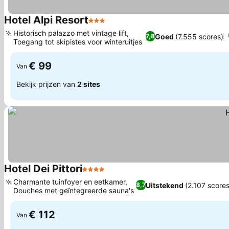
Hotel Alpi Resort
3 Sterren
Prijzen bekijken
Historisch palazzo met vintage lift,
Goed
(7.555 scores)
7,8
Toegang tot skipistes voor winteruitjes
Prijzen bekijken
€ 99
Van
Bekijk prijzen van
2 sites
Hotel Dei Pittori
4 Sterren
Prijzen bekijken
Charmante tuinfoyer en eetkamer,
Uitstekend
(2.107 scores
8,7
Douches met geïntegreerde sauna's
Prijzen bekijken
€ 112
Van