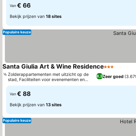
€ 66
Van
Bekijk prijzen van
18 sites
Populaire keuze
Santa Giulia Art & Wine Residence
3 Sterren
Prijzen b
Zolderappartementen met uitzicht op de
Zeer goed
(3.67
8,2
stad, Faciliteiten voor evenementen en
Prijzen bekijken
vergaderingen
€ 88
Van
Bekijk prijzen van
13 sites
Populaire keuze