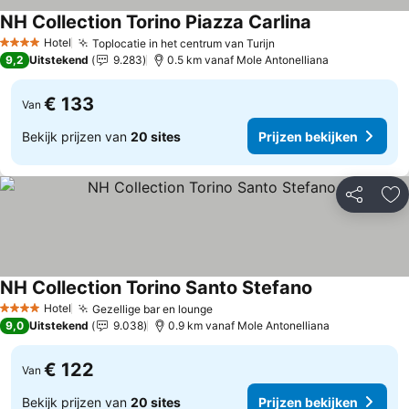
NH Collection Torino Piazza Carlina
Hotel
Toplocatie in het centrum van Turijn
4 Sterren
9,2
Uitstekend
9.283
0.5 km vanaf Mole Antonelliana
€ 133
Van
Bekijk prijzen van
20 sites
Prijzen bekijken
Delen
To
NH Collection Torino Santo Stefano
Hotel
Gezellige bar en lounge
4 Sterren
9,0
Uitstekend
9.038
0.9 km vanaf Mole Antonelliana
€ 122
Van
Bekijk prijzen van
20 sites
Prijzen bekijken