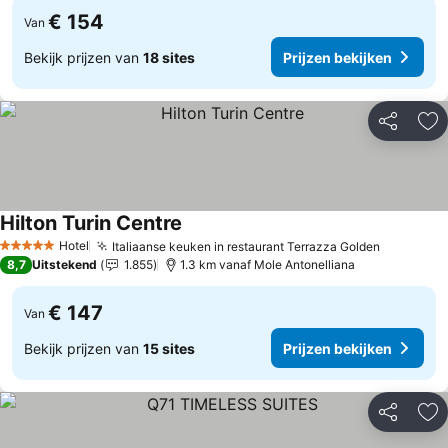
€ 154
Van
Bekijk prijzen van
18 sites
Prijzen bekijken
Delen
To
Hilton Turin Centre
Hotel
Italiaanse keuken in restaurant Terrazza Golden
5 Sterren
8,7
Uitstekend
1.855
1.3 km vanaf Mole Antonelliana
€ 147
Van
Bekijk prijzen van
15 sites
Prijzen bekijken
Delen
To