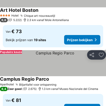
Art Hotel Boston
Hotel
Chique art-nouveaustijl
4 Sterren
6,8
5.222
2.3 km vanaf Mole Antonelliana
€ 73
Van
Bekijk prijzen van
19 sites
Prijzen bekijken
Populaire keuze
Delen
To
Camplus Regio Parco
Aparthotel
Biljarttafel voor ontspanning
8,4
Zeer goed
2.675
1.3 km vanaf Museo Nazionale del Cinema
€ 81
Van