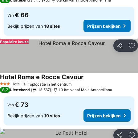
9,2
Uitstekend
5.973
0.9 km vanaf Mole Antonelliana
€ 66
Van
Bekijk prijzen van
18 sites
Prijzen bekijken
Populaire keuze
Delen
To
Hotel Roma e Rocca Cavour
Hotel
Toplocatie in het centrum
3 Sterren
8,7
Uitstekend
13.567
1.3 km vanaf Mole Antonelliana
€ 73
Van
Bekijk prijzen van
19 sites
Prijzen bekijken