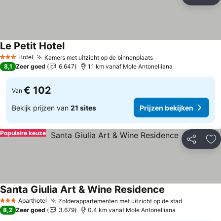
Delen
To
Le Petit Hotel
Hotel
Kamers met uitzicht op de binnenplaats
3 Sterren
8,1
Zeer goed
6.647
1.1 km vanaf Mole Antonelliana
€ 102
Van
Bekijk prijzen van
21 sites
Prijzen bekijken
Populaire keuze
Delen
To
Santa Giulia Art & Wine Residence
Aparthotel
Zolderappartementen met uitzicht op de stad
3 Sterren
8,2
Zeer goed
3.679
0.4 km vanaf Mole Antonelliana