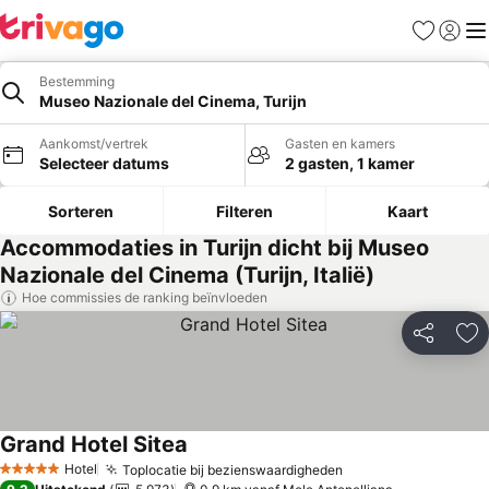
Favorieten
Aanmel
Me
Bestemming
Museo Nazionale del Cinema, Turijn
Aankomst/vertrek
Gasten en kamers
Selecteer datums
2 gasten, 1 kamer
Sorteren
Filteren
Kaart
Accommodaties in Turijn dicht bij Museo
Nazionale del Cinema (Turijn, Italië)
Hoe commissies de ranking beïnvloeden
Delen
To
Grand Hotel Sitea
Hotel
Toplocatie bij bezienswaardigheden
5 Sterren