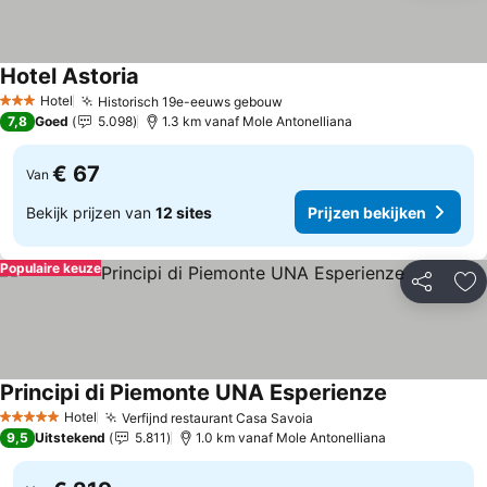
Hotel Astoria
Hotel
Historisch 19e-eeuws gebouw
3 Sterren
7,8
Goed
5.098
1.3 km vanaf Mole Antonelliana
€ 67
Van
Bekijk prijzen van
12 sites
Prijzen bekijken
Populaire keuze
Delen
To
Principi di Piemonte UNA Esperienze
Hotel
Verfijnd restaurant Casa Savoia
5 Sterren
9,5
Uitstekend
5.811
1.0 km vanaf Mole Antonelliana