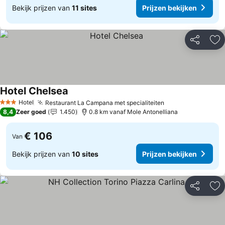
Bekijk prijzen van
11 sites
Prijzen bekijken
Delen
To
Hotel Chelsea
Hotel
Restaurant La Campana met specialiteiten
3 Sterren
8,4
Zeer goed
1.450
0.8 km vanaf Mole Antonelliana
€ 106
Van
Bekijk prijzen van
10 sites
Prijzen bekijken
Delen
To