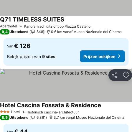
Q71 TIMELESS SUITES
Aparthotel
Panoramisch uitzicht op Piazza Castello
9,4
Uitstekend
848
0.6 km vanaf Museo Nazionale del Cinema
€ 126
Van
Bekijk prijzen van
9 sites
Prijzen bekijken
Delen
To
Hotel Cascina Fossata & Residence
Hotel
Historisch cascina-architectuur
3 Sterren
8,9
Uitstekend
6.361
3.7 km vanaf Museo Nazionale del Cinema
€ 44
Van