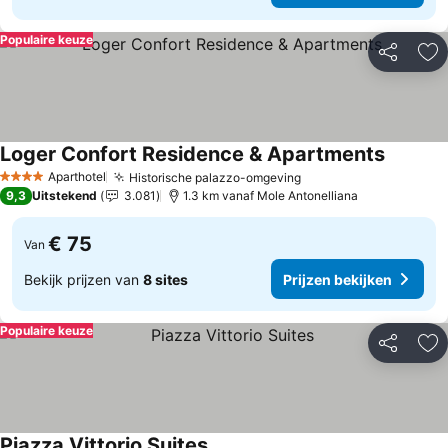
Populaire keuze
Delen
To
Loger Confort Residence & Apartments
Aparthotel
Historische palazzo-omgeving
4 Sterren
9,3
Uitstekend
3.081
1.3 km vanaf Mole Antonelliana
€ 75
Van
Bekijk prijzen van
8 sites
Prijzen bekijken
Populaire keuze
Delen
To
Piazza Vittorio Suites