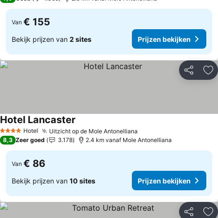
€ 155
Van
Bekijk prijzen van
2 sites
Prijzen bekijken
Delen
To
Hotel Lancaster
Hotel
Uitzicht op de Mole Antonelliana
4 Sterren
8,3
Zeer goed
3.178
2.4 km vanaf Mole Antonelliana
€ 86
Van
Bekijk prijzen van
10 sites
Prijzen bekijken
Delen
To