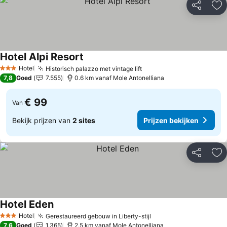
Delen
To
Hotel Alpi Resort
Hotel
Historisch palazzo met vintage lift
3 Sterren
7,8
Goed
7.555
0.6 km vanaf Mole Antonelliana
€ 99
Van
Bekijk prijzen van
2 sites
Prijzen bekijken
Delen
To
Hotel Eden
Hotel
Gerestaureerd gebouw in Liberty-stijl
3 Sterren
7,6
Goed
1.365
2.5 km vanaf Mole Antonelliana