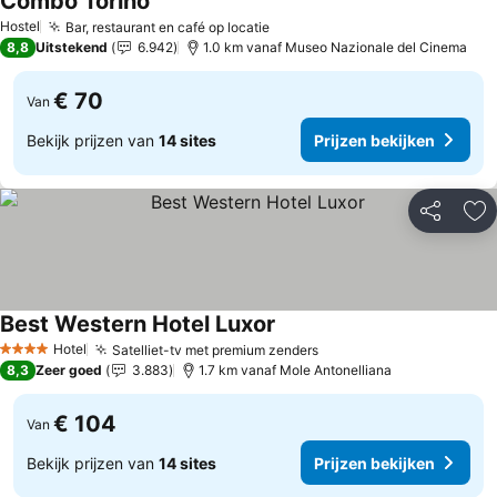
Combo Torino
Hostel
Bar, restaurant en café op locatie
8,8
Uitstekend
6.942
1.0 km vanaf Museo Nazionale del Cinema
€ 70
Van
Bekijk prijzen van
14 sites
Prijzen bekijken
Delen
To
Best Western Hotel Luxor
Hotel
Satelliet-tv met premium zenders
4 Sterren
8,3
Zeer goed
3.883
1.7 km vanaf Mole Antonelliana
€ 104
Van
Bekijk prijzen van
14 sites
Prijzen bekijken