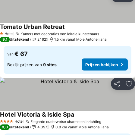
Tomato Urban Retreat
Hotel
Kamers met decoraties van lokale kunstenaars
1 Sterren
9,1
Uitstekend
2.192
1.5 km vanaf Mole Antonelliana
€ 67
Van
Bekijk prijzen van
9 sites
Prijzen bekijken
Delen
To
Hotel Victoria & Iside Spa
Hotel
Elegante ouderwetse charme en inrichting
4 Sterren
9,0
Uitstekend
4.397
0.8 km vanaf Mole Antonelliana