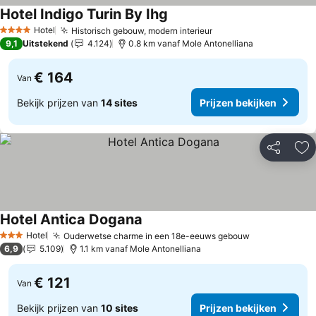
Hotel Indigo Turin By Ihg
Hotel
Historisch gebouw, modern interieur
4 Sterren
9,1
Uitstekend
4.124
0.8 km vanaf Mole Antonelliana
€ 164
Van
Bekijk prijzen van
14 sites
Prijzen bekijken
Delen
To
Hotel Antica Dogana
Hotel
Ouderwetse charme in een 18e-eeuws gebouw
3 Sterren
6,9
5.109
1.1 km vanaf Mole Antonelliana
€ 121
Van
Bekijk prijzen van
10 sites
Prijzen bekijken