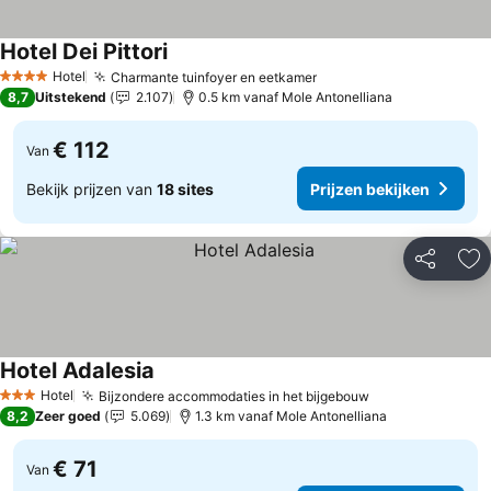
Hotel Dei Pittori
Hotel
Charmante tuinfoyer en eetkamer
4 Sterren
8,7
Uitstekend
2.107
0.5 km vanaf Mole Antonelliana
€ 112
Van
Bekijk prijzen van
18 sites
Prijzen bekijken
Delen
To
Hotel Adalesia
Hotel
Bijzondere accommodaties in het bijgebouw
3 Sterren
8,2
Zeer goed
5.069
1.3 km vanaf Mole Antonelliana
€ 71
Van