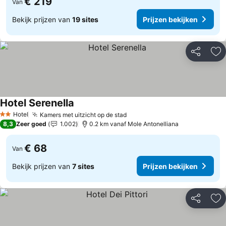
€ 219
Van
Bekijk prijzen van
19 sites
Prijzen bekijken
Delen
To
Hotel Serenella
Hotel
Kamers met uitzicht op de stad
2 Sterren
8,3
Zeer goed
1.002
0.2 km vanaf Mole Antonelliana
€ 68
Van
Bekijk prijzen van
7 sites
Prijzen bekijken
Delen
To