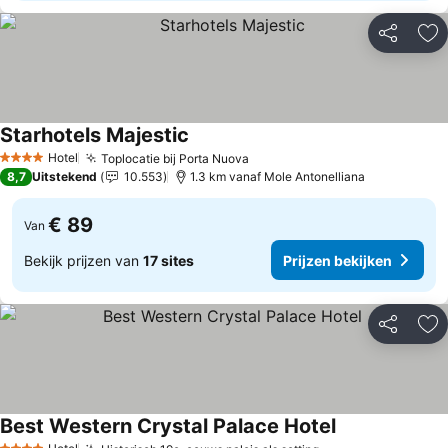
Delen
To
Starhotels Majestic
Hotel
Toplocatie bij Porta Nuova
4 Sterren
8,7
Uitstekend
10.553
1.3 km vanaf Mole Antonelliana
€ 89
Van
Bekijk prijzen van
17 sites
Prijzen bekijken
Delen
To
Best Western Crystal Palace Hotel