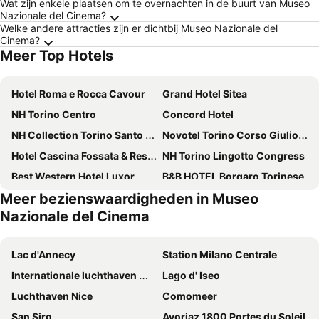
Wat zijn enkele plaatsen om te overnachten in de buurt van Museo
Nazionale del Cinema?
Welke andere attracties zijn er dichtbij Museo Nazionale del
Cinema?
Meer Top Hotels
Hotel Roma e Rocca Cavour
Grand Hotel Sitea
NH Torino Centro
Concord Hotel
NH Collection Torino Santo Stefano
Novotel Torino Corso Giulio Cesare
Hotel Cascina Fossata & Residence
NH Torino Lingotto Congress
Best Western Hotel Luxor
B&B HOTEL Borgaro Torinese
Meer bezienswaardigheden in Museo
NH Collection Torino Piazza Carlina
Best Western Crystal Palace Hotel
Nazionale del Cinema
DUPARC Contemporary Suites
Best Quality Hotel Dock Milano
Le Petit Hotel
Best Western Plus Executive Hotel and Suites
Lac d'Annecy
Station Milano Centrale
Aston Hotel
B&B HOTEL Torino President
Internationale luchthaven Milaan-Linate
Lago d' Iseo
Art Hotel Boston
Principi di Piemonte UNA Esperienze
Luchthaven Nice
Comomeer
Hotel Adalesia
Hilton Turin Centre
San Siro
Avoriaz 1800 Portes du Soleil