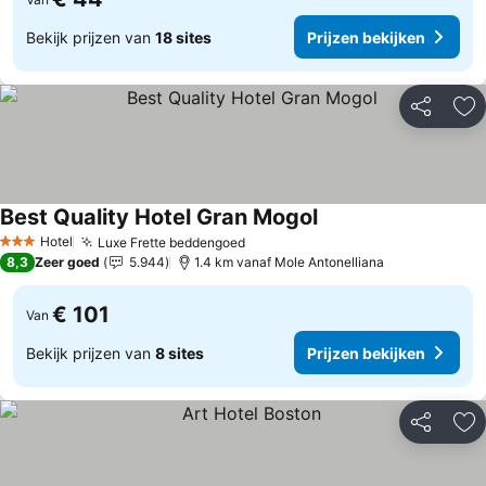
Bekijk prijzen van
18 sites
Prijzen bekijken
Delen
To
Best Quality Hotel Gran Mogol
Hotel
Luxe Frette beddengoed
3 Sterren
8,3
Zeer goed
5.944
1.4 km vanaf Mole Antonelliana
€ 101
Van
Bekijk prijzen van
8 sites
Prijzen bekijken
Delen
To