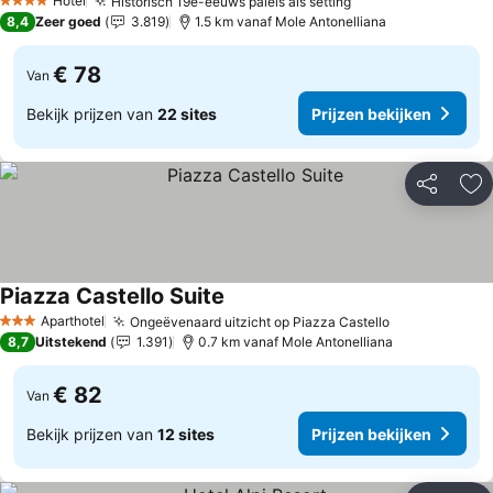
Hotel
Historisch 19e-eeuws paleis als setting
4 Sterren
8,4
Zeer goed
3.819
1.5 km vanaf Mole Antonelliana
€ 78
Van
Bekijk prijzen van
22 sites
Prijzen bekijken
Delen
To
Piazza Castello Suite
Aparthotel
Ongeëvenaard uitzicht op Piazza Castello
3 Sterren
8,7
Uitstekend
1.391
0.7 km vanaf Mole Antonelliana
€ 82
Van
Bekijk prijzen van
12 sites
Prijzen bekijken