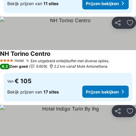
Bekijk prijzen van
11 sites
Prijzen bekijken
Delen
To
NH Torino Centro
Hotel
Een uitgebreid ontbijtbuffet met diverse opties.
4 Sterren
8,3
Zeer goed
9.609
2.2 km vanaf Mole Antonelliana
€ 105
Van
Bekijk prijzen van
17 sites
Prijzen bekijken
Delen
To