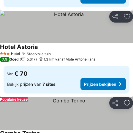
Delen
To
Hotel Astoria
Hotel
Sfeervolle tuin
3 Sterren
7,9
Goed
5.617
1.3 km vanaf Mole Antonelliana
€ 70
Van
Bekijk prijzen van
7 sites
Prijzen bekijken
Populaire keuze
Delen
To