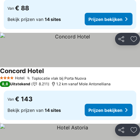
€ 88
Van
Bekijk prijzen van
14 sites
Prijzen bekijken
Delen
To
Concord Hotel
Hotel
Toplocatie vlak bij Porta Nuova
4 Sterren
8,8
Uitstekend
8.211
1.2 km vanaf Mole Antonelliana
€ 143
Van
Bekijk prijzen van
14 sites
Prijzen bekijken
Delen
To