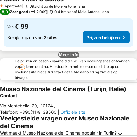
Aparthotel
Uitzicht op de Mole Antonelliana
1 Sterren
8,0
Zeer goed
2.069
0.4 km vanaf Mole Antonelliana
€ 99
Van
Bekijk prijzen van
3 sites
Prijzen bekijken
Meer info
De prijzen en beschikbaarheid die wij van boekingssites ontvangen
veranderen continu. Hierdoor kan het voorkomen dat je op de
boekingssite niet altijd exact dezelfde aanbieding ziet als op
trivago.
Museo Nazionale del Cinema (Turijn, Italië)
Contact
Via Montebello, 20
,
10124
,
Telefoon
:
+390(11)8138560
|
Officiële site
Veelgestelde vragen over Museo Nazionale
del Cinema
Wat maakt Museo Nazionale del Cinema populair in Turijn?