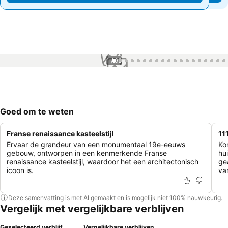
1 / 99
Goed om te weten
Franse renaissance kasteelstijl
11
Ervaar de grandeur van een monumentaal 19e-eeuws
Ko
gebouw, ontworpen in een kenmerkende Franse
hu
renaissance kasteelstijl, waardoor het een architectonisch
ge
icoon is.
va
Deze samenvatting is met AI gemaakt en is mogelijk niet 100% nauwkeurig.
Vergelijk met vergelijkbare verblijven
Geselecteerd verblijf
Vergelijkbare verblijven