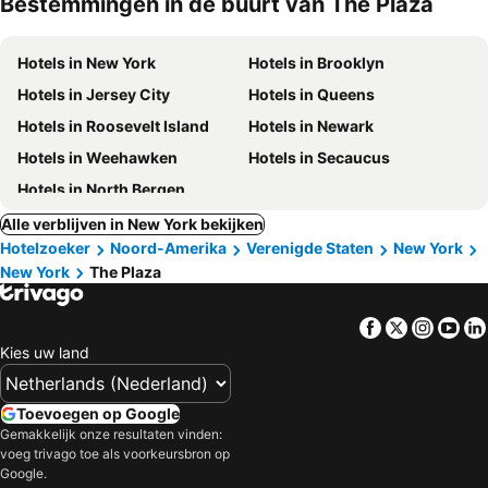
Bestemmingen in de buurt van The Plaza
Hotels in New York
Hotels in Brooklyn
Hotels in Jersey City
Hotels in Queens
Hotels in Roosevelt Island
Hotels in Newark
Hotels in Weehawken
Hotels in Secaucus
Hotels in North Bergen
Alle verblijven in New York bekijken
Hotelzoeker
Noord-Amerika
Verenigde Staten
New York
New York
The Plaza
Facebook
Twitter
Insta
Yo
Kies uw land
Toevoegen op Google
Gemakkelijk onze resultaten vinden:
voeg trivago toe als voorkeursbron op
Google.