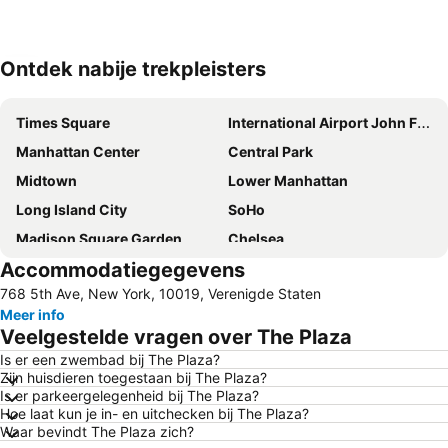
Ontdek nabije trekpleisters
Kaart uitvouwen
Times Square
International Airport John F. Kennedy
Manhattan Center
Central Park
Midtown
Lower Manhattan
Long Island City
SoHo
Madison Square Garden
Chelsea
Accommodatiegegevens
Upper West Side
Luchthaven Newark
768 5th Ave, New York, 10019, Verenigde Staten
Williamsburg
New York City Marathon
Meer info
Broadway
Manhattan Cruise Terminal
Veelgestelde vragen over The Plaza
Upper East Side
Greenwich Village
Is er een zwembad bij The Plaza?
Zijn huisdieren toegestaan bij The Plaza?
Brooklyn
Pennsylvania Station
Is er parkeergelegenheid bij The Plaza?
Financial District
Fifth Avenue
Hoe laat kun je in- en uitchecken bij The Plaza?
Waar bevindt The Plaza zich?
Empire State Building
Tribeca