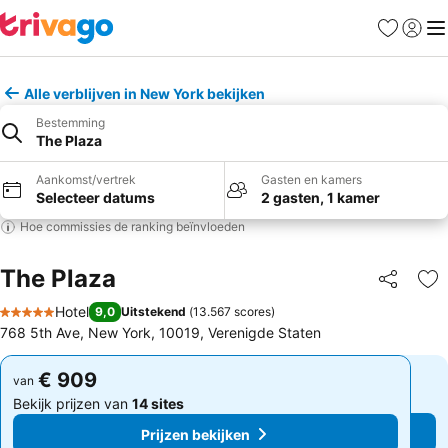
Favorieten
Aanmel
Me
Alle verblijven in New York bekijken
Bestemming
The Plaza
Aankomst/vertrek
Gasten en kamers
Selecteer datums
2 gasten, 1 kamer
Hoe commissies de ranking beïnvloeden
The Plaza
Delen
To
Hotel
9,0
Uitstekend
(
13.567 scores
)
5 Sterren
768 5th Ave, New York, 10019, Verenigde Staten
€ 909
€ 909
van
van
Bekijk prijzen van
14 sites
Bekijk prijzen van
14 sites
Prijzen bekijken
Prijzen bekijken