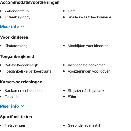
Accommodatievoorzieningen
Zakencentrum
Café
Entreehal/lobby
Snelle in-/uitcheckservice
Meer info
Voor kinderen
Kinderopvang
Maaltijden voor kinderen
Toegankelijkheid
Rolstoeltoegankelijk
Aangepaste badkamer
Toegankelijke parkeerplaats
Voorzieningen voor doven
Kamervoorzieningen
Badkamer met douche
Strijkijzer & strijkplank
Televisie
Föhn
Meer info
Sportfaciliteiten
Fietsverhuur
Gezonde levensstijl