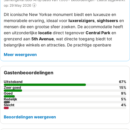
op: 29 May 2026
Dit iconische New Yorkse monument biedt een luxueuze en
memorabele ervaring, ideaal voor
luxereizigers
,
sightseers
en
mensen die een grootse sfeer zoeken. De accommodatie heeft
een uitzonderlijke
locatie
direct tegenover
Central Park
en
grenzend aan
5th Avenue
, wat directe toegang biedt tot
belangrijke winkels en attracties. De prachtige openbare
ruimtes, versierd met adembenemende
bloemstukken
, creëren
Meer weergeven
een weelderige sfeer. Gasten prijzen consequent het attente en
professionele personeel, en de
afternoon tea
in Palm Court
krijgt veel lof voor het uitgebreide en heerlijke aanbod, inclusief
Gastenbeoordelingen
veganistische en glutenvrije opties. Voor een echt speciale
ervaring kunt u overwegen een kamer op een hogere verdieping
Uitstekend
67
%
te nemen voor een potentieel rustigere omgeving en een beter
Zeer goed
15
%
uitzicht.
Goed
9
%
Redelijk
5
%
Slecht
4
%
Beoordelingen weergeven