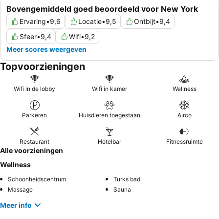
Bovengemiddeld goed beoordeeld voor New York
Ervaring
•
9,6
Locatie
•
9,5
Ontbijt
•
9,4
Sfeer
•
9,4
Wifi
•
9,2
Meer scores weergeven
Topvoorzieningen
Wifi in de lobby
Wifi in kamer
Wellness
Parkeren
Huisdieren toegestaan
Airco
Restaurant
Hotelbar
Fitnessruimte
Alle voorzieningen
Wellness
Schoonheidscentrum
Turks bad
Massage
Sauna
Meer info