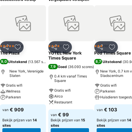
Hotel
Hotel
Hotel
5 Sterren
4 Sterren
3 Sterren
Delen
Toevoegen aan favorieten
Delen
Toevoegen aan favorieten
Delen
Toevoege
The Plaza
YOTEL New York
Pod Times Square
Times Square
9,0
8,7
Uitstekend
(
13.567 scores
)
Uitstekend
(
30.9
7,9
Goed
(
36.093 scores
)
New York, Verenigde
New York, 0.7 km 
Staten
Stadscentrum
0.4 km vanaf Times
Square
Gratis wifi
Gratis wifi
Gratis wifi
Wellness
Parkeren
Airco
Parkeren
Huisdieren toegest
Restaurant
€ 909
€ 103
van
van
€ 99
van
Bekijk prijzen van
14
Bekijk prijzen van
15
Bekijk prijzen van
14
sites
sites
sites