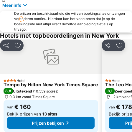
Meer info
34th St Penn Station Metro Station
Airport LaGuardia
De prijzen en beschikbaarheid die wij van boekingssites ontvangen
Grand Central Terminal
Hell's Kitchen
veranderen continu. Hierdoor kan het voorkomen dat je op de
MetLife Stadium
Chinatown
boekingssite niet altijd exact dezelfde aanbieding ziet als op
trivago.
Times Sq 42nd St Metro Station
Rockefeller Center
Hotels met topbeoordelingen in New York
Brooklyn Bridge
Queens
Delen
Toevoegen aan favorieten
Delen
Toevo
Lower East Side
Soho
Harlem
Howard Beach JFK Airport Metro Station
JFK Runway Run
Javits Center
Nederlander
Ave I Metro Station
Hotel
Hotel
4 Sterren
2 Sterren
West Village
Macy's Herald Square 34th Street
Tempo by Hilton New York Times Square
The Leo H
8,8
8,1
Uitstekend
(
10.559 scores
)
Zeer goe
East Village
Manhattan Theatre Club
0.3 km vanaf Times Square
1.2 km vanaf
Little Italy
Brooklyn Cruise Terminal
€ 160
€ 178
van
van
The Bronx
Battery Park City
Bekijk prijzen van
13 sites
Bekijk prij
Prijzen bekijken
Pri