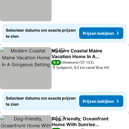
Selecteer datums om exacte prijzen
Prijzen bekijken
te zien
Modern Coastal Maine
Delen
Toevoegen aan favorieten
Vacation Home In A
Gorgeous Setting
Prijzen bekijken
9,9
Uitstekend
103
Sedgwick, 8.0 km vanaf Blue Hill
Selecteer datums om exacte prijzen
Prijzen bekijken
te zien
Dog-friendly, Oceanfront
Delen
Toevoegen aan favorieten
Home With Sunrise