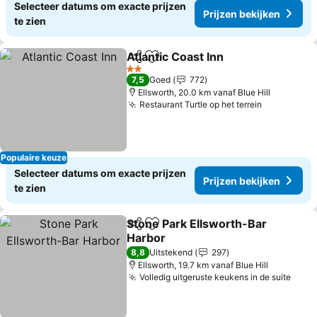
Selecteer datums om exacte prijzen
Prijzen bekijken
te zien
Atlantic Coast Inn
Delen
Toevoegen aan favorieten
Prijzen b
2 Sterren
7,5
Goed
772
Ellsworth, 20.0 km vanaf Blue Hill
Restaurant Turtle op het terrein
Prijzen be
Populaire keuze
Selecteer datums om exacte prijzen
Prijzen bekijken
te zien
Stone Park Ellsworth-Bar
Delen
Toevoegen aan favorieten
Harbor
Prijzen bekijken
8,8
Uitstekend
297
Ellsworth, 19.7 km vanaf Blue Hill
Volledig uitgeruste keukens in de suite
Prijz