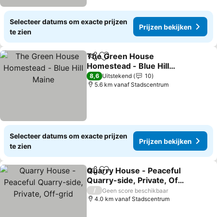
Selecteer datums om exacte prijzen
Prijzen bekijken
te zien
The Green House
Delen
Toevoegen aan favorieten
Homestead - Blue Hill
Maine
Prijzen bekijken
8,6
Uitstekend
10
5.6 km vanaf Stadscentrum
Selecteer datums om exacte prijzen
Prijzen bekijken
te zien
Quarry House - Peaceful
Delen
Toevoegen aan favorieten
Quarry-side, Private, Off-
grid
Prijzen bekijken
/
Geen score beschikbaar
4.0 km vanaf Stadscentrum