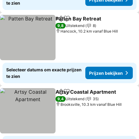
te zien
Patten Bay Retreat
Delen
Toevoegen aan favorieten
Prijzen
9,8
Uitstekend
8
Hancock, 10.2 km vanaf Blue Hill
Selecteer datums om exacte prijzen
Prijzen bekijken
te zien
Artsy Coastal Apartment
Delen
Toevoegen aan favorieten
P
9,4
Uitstekend
35
Brooksville, 10.3 km vanaf Blue Hill