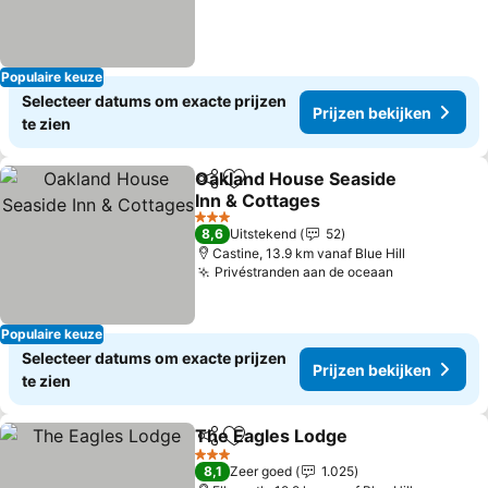
Populaire keuze
Selecteer datums om exacte prijzen
Prijzen bekijken
te zien
Oakland House Seaside
Delen
Toevoegen aan favorieten
Inn & Cottages
Prijzen bekijken
3 Sterren
8,6
Uitstekend
52
Castine, 13.9 km vanaf Blue Hill
Privéstranden aan de oceaan
Prijzen bek
Populaire keuze
Selecteer datums om exacte prijzen
Prijzen bekijken
te zien
The Eagles Lodge
Delen
Toevoegen aan favorieten
Prijzen 
3 Sterren
8,1
Zeer goed
1.025