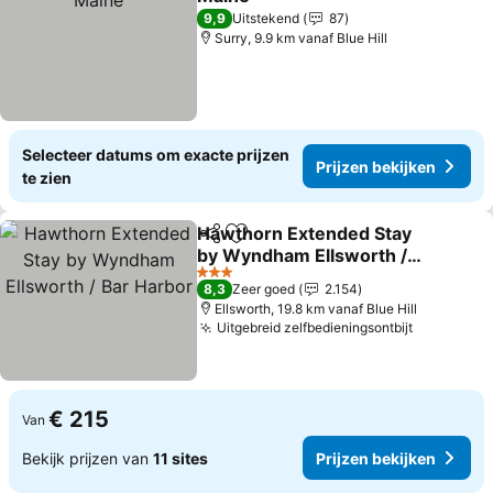
Prijzen bekijken
9,9
Uitstekend
87
Surry, 9.9 km vanaf Blue Hill
Selecteer datums om exacte prijzen
Prijzen bekijken
te zien
Hawthorn Extended Stay
Delen
Toevoegen aan favorieten
by Wyndham Ellsworth /
Bar Harbor
Prijzen bekijken
3 Sterren
8,3
Zeer goed
2.154
Ellsworth, 19.8 km vanaf Blue Hill
Uitgebreid zelfbedieningsontbijt
Prijzen b
€ 215
Van
Bekijk prijzen van
11 sites
Prijzen bekijken