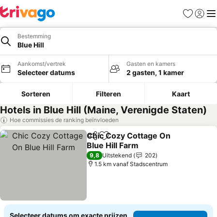
Favorieten
Aanmel
Me
Bestemming
Blue Hill
Aankomst/vertrek
Gasten en kamers
Selecteer datums
2 gasten, 1 kamer
Sorteren
Filteren
Kaart
Hotels in Blue Hill (Maine, Verenigde Staten)
Hoe commissies de ranking beïnvloeden
Chic Cozy Cottage On
Delen
Toevoegen aan favorieten
Blue Hill Farm
Prijzen bekijken
9,8
Uitstekend
202
1.5 km vanaf Stadscentrum
Selecteer datums om exacte prijzen