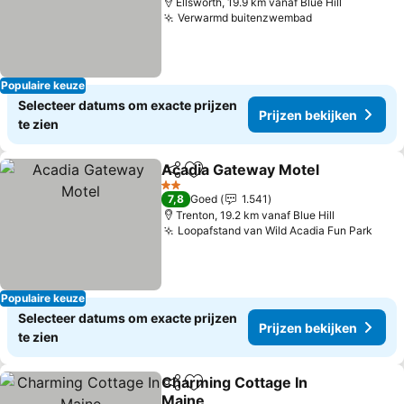
Ellsworth, 19.9 km vanaf Blue Hill
Verwarmd buitenzwembad
Prijzen bekij
Populaire keuze
Selecteer datums om exacte prijzen
Prijzen bekijken
te zien
Acadia Gateway Motel
Delen
Toevoegen aan favorieten
Prij
2 Sterren
7,8
Goed
1.541
Trenton, 19.2 km vanaf Blue Hill
Loopafstand van Wild Acadia Fun Park
Prij
Populaire keuze
Selecteer datums om exacte prijzen
Prijzen bekijken
te zien
Charming Cottage In
Delen
Toevoegen aan favorieten
Maine