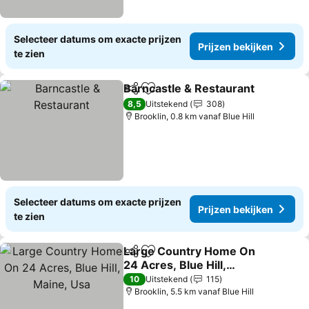
Selecteer datums om exacte prijzen
Prijzen bekijken
te zien
Barncastle & Restaurant
Delen
Toevoegen aan favorieten
Pr
8,5
Uitstekend
308
Brooklin, 0.8 km vanaf Blue Hill
Selecteer datums om exacte prijzen
Prijzen bekijken
te zien
Large Country Home On
Delen
Toevoegen aan favorieten
24 Acres, Blue Hill,
Maine, Usa
Prijzen bekijken
10
Uitstekend
115
Brooklin, 5.5 km vanaf Blue Hill