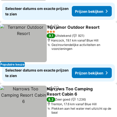
Selecteer datums om exacte prijzen
Prijzen bekijken
te zien
Terramor Outdoor Resort
Delen
Toevoegen aan favorieten
3 Sterren
9,1
Uitstekend
921
Hancock, 19.1 km vanaf Blue Hill
Gezinsvriendelijke activiteiten en
voorzieningen
Populaire keuze
Selecteer datums om exacte prijzen
Prijzen bekijken
te zien
Narrows Too Camping
Delen
Toevoegen aan favorieten
Resort Cabin 6
Prijzen bekijken
8,2
Zeer goed
1.236
Trenton, 17.6 km vanaf Blue Hill
Plekken aan het water met uitzicht op de
baai