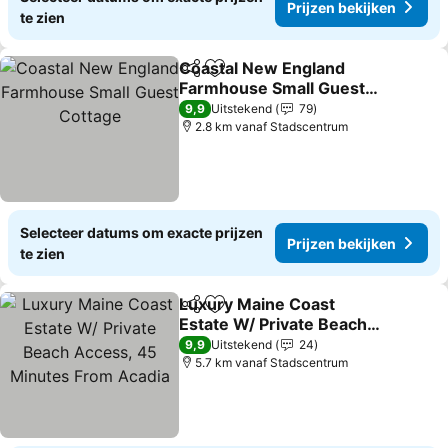
Prijzen bekijken
te zien
Coastal New England
Delen
Toevoegen aan favorieten
Farmhouse Small Guest
Cottage
Prijzen bekijken
9,9
Uitstekend
79
2.8 km vanaf Stadscentrum
Selecteer datums om exacte prijzen
Prijzen bekijken
te zien
Luxury Maine Coast
Delen
Toevoegen aan favorieten
Estate W/ Private Beach
Access, 45 Minutes From
Prijzen bekijken
9,9
Uitstekend
24
Acadia
5.7 km vanaf Stadscentrum