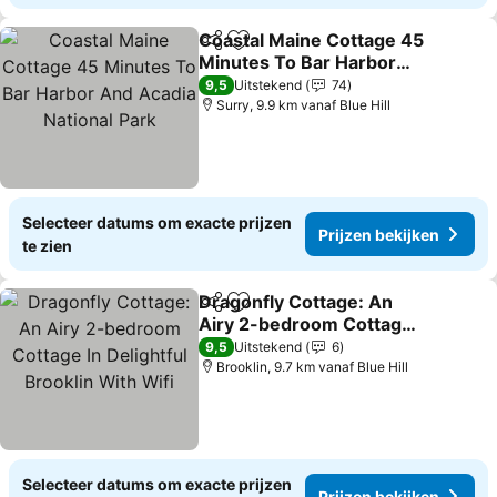
Coastal Maine Cottage 45
Delen
Toevoegen aan favorieten
Minutes To Bar Harbor
And Acadia National Park
Prijzen bekijken
9,5
Uitstekend
74
Surry, 9.9 km vanaf Blue Hill
Selecteer datums om exacte prijzen
Prijzen bekijken
te zien
Dragonfly Cottage: An
Delen
Toevoegen aan favorieten
Airy 2-bedroom Cottage
In Delightful Brooklin With
Prijzen bekijken
9,5
Uitstekend
6
Wifi
Brooklin, 9.7 km vanaf Blue Hill
Selecteer datums om exacte prijzen
Prijzen bekijken