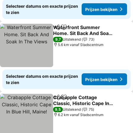
Selecteer datums om exacte prijzen
Prijzen bekijken
te zien
Waterfront Summer
Delen
Toevoegen aan favorieten
Home. Sit Back And Soak
In The Views
Prijzen bekijken
9,7
Uitstekend
73
5.6 km vanaf Stadscentrum
Selecteer datums om exacte prijzen
Prijzen bekijken
te zien
Crabapple Cottage
Delen
Toevoegen aan favorieten
Classic, Historic Cape In
Blue Hill, Maine!
Prijzen bekijken
9,5
Uitstekend
75
6.2 km vanaf Stadscentrum