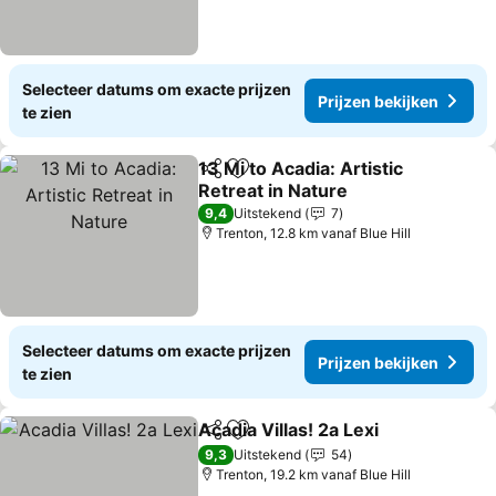
Selecteer datums om exacte prijzen
Prijzen bekijken
te zien
13 Mi to Acadia: Artistic
Delen
Toevoegen aan favorieten
Retreat in Nature
Prijzen bekijken
9,4
Uitstekend
7
Trenton, 12.8 km vanaf Blue Hill
Selecteer datums om exacte prijzen
Prijzen bekijken
te zien
Acadia Villas! 2a Lexi
Delen
Toevoegen aan favorieten
Prijz
9,3
Uitstekend
54
Trenton, 19.2 km vanaf Blue Hill