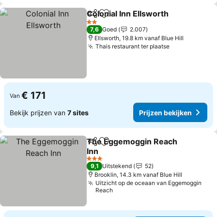
Colonial Inn Ellsworth
Delen
Toevoegen aan favorieten
Prij
2 Sterren
7,6
Goed
2.007
Ellsworth, 19.8 km vanaf Blue Hill
Thais restaurant ter plaatse
Prijzen bekij
€ 171
Van
Bekijk prijzen van
7 sites
Prijzen bekijken
The Eggemoggin Reach
Delen
Toevoegen aan favorieten
Inn
Prijzen bekijken
3 Sterren
9,1
Uitstekend
52
Brooklin, 14.3 km vanaf Blue Hill
Uitzicht op de oceaan van Eggemoggin
Reach