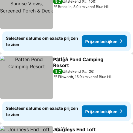
Views, Screened Porch &
Prijzen bekijken
9,7
Uitstekend
100
Deck
Brooklin, 8.0 km vanaf Blue Hill
Selecteer datums om exacte prijzen
Prijzen bekijken
te zien
Patten Pond Camping
Delen
Toevoegen aan favorieten
Resort
Prijzen bekijken
8,7
Uitstekend
36
Ellsworth, 15.9 km vanaf Blue Hill
Selecteer datums om exacte prijzen
Prijzen bekijken
te zien
Journeys End Loft
Delen
Toevoegen aan favorieten
Prijzen 