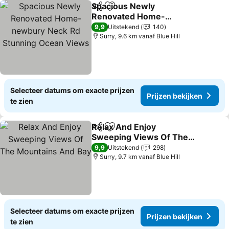
Spacious Newly
Delen
Toevoegen aan favorieten
Renovated Home-
newbury Neck Rd
Prijzen bekijken
9,9
Uitstekend
140
Stunning Ocean Views
Surry, 9.6 km vanaf Blue Hill
Selecteer datums om exacte prijzen
Prijzen bekijken
te zien
Relax And Enjoy
Delen
Toevoegen aan favorieten
Sweeping Views Of The
Mountains And Bay
Prijzen bekijken
9,9
Uitstekend
298
Surry, 9.7 km vanaf Blue Hill
Selecteer datums om exacte prijzen
Prijzen bekijken
te zien