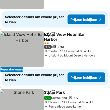
Selecteer datums om exacte prijzen
Prijzen bekijken
te zien
Island View Hotel Bar
Delen
Toevoegen aan favorieten
Harbor
Prijzen bekijken
2 Sterren
6,9
756
Trenton, 17.4 km vanaf Blue Hill
Uitzicht op Mount Desert Narrows
Prijzen 
Populaire keuze
Selecteer datums om exacte prijzen
Prijzen bekijken
te zien
Stone Park
Delen
Toevoegen aan favorieten
Prijzen bekijken
9,0
Uitstekend
577
Ellsworth, 19.7 km vanaf Blue Hill
Recreatieve speelkamer
Prijzen bekijke