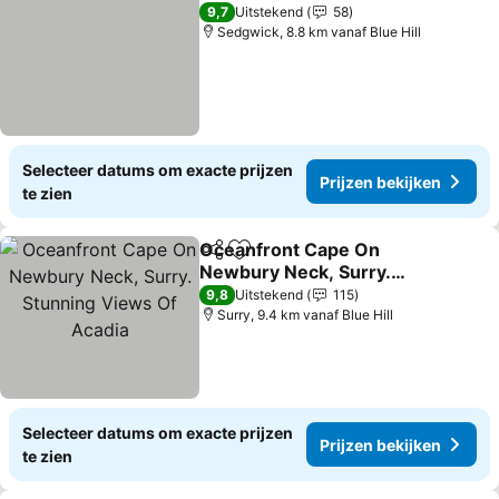
9,7
Uitstekend
58
Sedgwick, 8.8 km vanaf Blue Hill
Selecteer datums om exacte prijzen
Prijzen bekijken
te zien
Oceanfront Cape On
Delen
Toevoegen aan favorieten
Newbury Neck, Surry.
Stunning Views Of Acadia
Prijzen bekijken
9,8
Uitstekend
115
Surry, 9.4 km vanaf Blue Hill
Selecteer datums om exacte prijzen
Prijzen bekijken
te zien