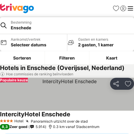
Favorieten
Aanmel
Me
Bestemming
Enschede
Aankomst/vertrek
Gasten en kamers
Selecteer datums
2 gasten, 1 kamer
Sorteren
Filteren
Kaart
Hotels in Enschede (Overijssel, Nederland)
Hoe commissies de ranking beïnvloeden
Populaire keuze
Delen
To
IntercityHotel Enschede
Hotel
Panoramisch uitzicht over de stad
4 Sterren
8,3
Zeer goed
5.914
0.3 km vanaf Stadscentrum