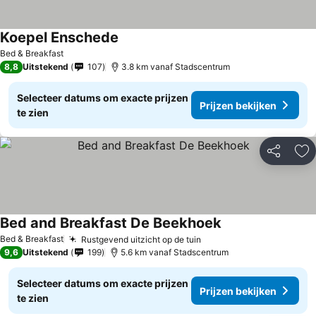
Koepel Enschede
Bed & Breakfast
8,8
Uitstekend
107
3.8 km vanaf Stadscentrum
Selecteer datums om exacte prijzen
Prijzen bekijken
te zien
Delen
To
Bed and Breakfast De Beekhoek
Bed & Breakfast
Rustgevend uitzicht op de tuin
9,6
Uitstekend
199
5.6 km vanaf Stadscentrum
Selecteer datums om exacte prijzen
Prijzen bekijken
te zien