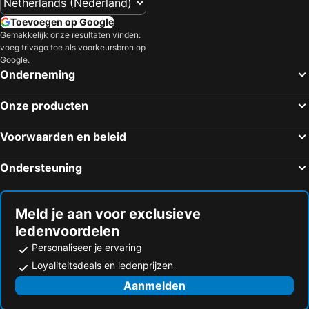
Groningen, Groningen Hotels
Arnhem, Gelderland Hotels
Aaltine 2
Haus im Flör
Toevoegen op Google
Nijmegen, Gelderland Hotels
Leeuwarden, Friesland Hotels
Niermann
Gemakkelijk onze resultaten vinden:
Apeldoorn, Gelderland Hotels
Zwolle, Overijssel Hotels
voeg trivago toe als voorkeursbron op
Google.
Amersfoort, Utrecht Hotels
Deventer, Overijssel Hotels
Onderneming
Münster, Noordrijn-Westfalen Hotels
Amsterdam, Noord-Holland Hotels
Onze producten
Maastricht, Limburg Hotels
Rotterdam, Zuid-Holland Hotels
Den Haag, Zuid-Holland Hotels
Valkenburg, Limburg Hotels
Voorwaarden en beleid
Utrecht, Utrecht Hotels
Scheveningen, Zuid-Holland Hotels
Ondersteuning
Noordwijk, Zuid-Holland Hotels
Eindhoven, Noord-Brabant Hotels
Meld je aan voor exclusieve
ledenvoordelen
Personaliseer je ervaring
Loyaliteitsdeals en ledenprijzen
Aanmelden