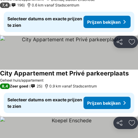
7,4
196
0.6 km vanaf Stadscentrum
Selecteer datums om exacte prijzen
Prijzen bekijken
te zien
Delen
To
City Appartement met Privé parkeerplaats
Geheel huis/appartement
8,4
Zeer goed
25
0.9 km vanaf Stadscentrum
Selecteer datums om exacte prijzen
Prijzen bekijken
te zien
Delen
To