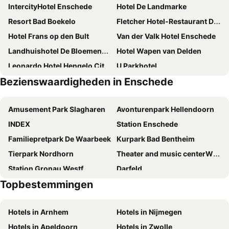
IntercityHotel Enschede
Hotel De Landmarke
Resort Bad Boekelo
Fletcher Hotel-Restaurant De Broeierd-Enschede
Hotel Frans op den Bult
Van der Valk Hotel Enschede
Landhuishotel De Bloemenbeek
Hotel Wapen van Delden
Leonardo Hotel Hengelo City Center
U Parkhotel
Bezienswaardigheden in Enschede
Van der Valk Hotel Hengelo
Hotel Restaurant Sevenster
Aparthotel Delden
Stravinsky Slapen
Amusement Park Slagharen
Avonturenpark Hellendoorn
Landgoed De Wilmersberg
Hotel Erve Hulsbeek
INDEX
Station Enschede
Hotel de Grote Zwaan
Hotel Het Landhuis
Familiepretpark De Waarbeek
Kurpark Bad Bentheim
Landhotel Waldseiter Hof
Landgoed Hotel & Restaurant Carelshaven
Tierpark Nordhorn
Theater and music centerWilmink
Hotel De Schout
Hotel Restaurant Fritz
Station Gronau Westf.
Darfeld
The Urban Hotel Moloko
Hotel Jachtlust
Topbestemmingen
Enschedesemarkt
Burg Bentheim
Hotel & Lodges Erve Bruggert
Het Ros van Twente
Inselbad BAHIA
Station Ochtrup
Boutique Hotel 't Lansink
Hotel 't Kruisselt
Hotels in Arnhem
Hotels in Nijmegen
Haarmühle
Heimathaus Bevergern
Huize Hölterhof Wellness Hotel Restaurant
De Zwaan Delden
Hotels in Apeldoorn
Hotels in Zwolle
Speicherbecken Geeste
Stadthalle Rheine
Hotel-Restaurant Ammertmann
Hotel Restaurant Tonino