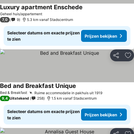
Luxury apartment Enschede
Geheel huis/appartement
7,0
9
5.3 km vanaf Stadscentrum
Selecteer datums om exacte prijzen
Prijzen bekijken
te zien
Delen
To
Bed and Breakfast Unique
Bed & Breakfast
Ruime accommodatie in pakhuis uit 1919
9,4
Uitstekend
258
1.5 km vanaf Stadscentrum
Selecteer datums om exacte prijzen
Prijzen bekijken
te zien