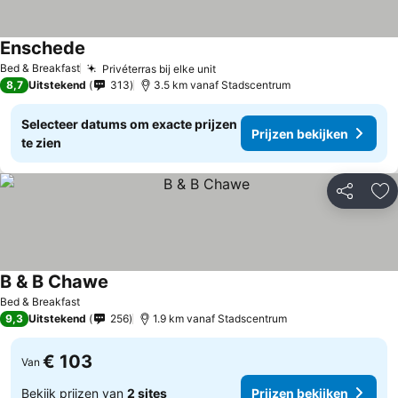
Enschede
Bed & Breakfast
Privéterras bij elke unit
8,7
Uitstekend
313
3.5 km vanaf Stadscentrum
Selecteer datums om exacte prijzen
Prijzen bekijken
te zien
Delen
To
B & B Chawe
Bed & Breakfast
9,3
Uitstekend
256
1.9 km vanaf Stadscentrum
€ 103
Van
Bekijk prijzen van
2 sites
Prijzen bekijken