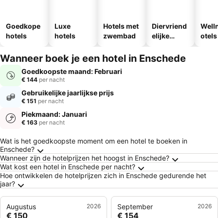
Goedkope
Luxe
Hotels met
Diervriend
Well
hotels
hotels
zwembad
elijke
otels
hotels
Wanneer boek je een hotel in Enschede
Goedkoopste maand: Februari
€ 144
per nacht
Gebruikelijke jaarlijkse prijs
€ 151
per nacht
Piekmaand: Januari
€ 163
per nacht
Veelgestelde vragen over Enschede
Wat is het goedkoopste moment om een hotel te boeken in
Enschede?
Wanneer zijn de hotelprijzen het hoogst in Enschede?
Wat kost een hotel in Enschede per nacht?
Hoe ontwikkelen de hotelprijzen zich in Enschede gedurende het
jaar?
Augustus
2026
September
2026
€ 150
€ 154