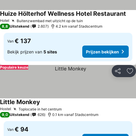
Huize Hölterhof Wellness Hotel Restaurant
Hotel
Buitenzwembad met uitzicht op de tuin
8,8
Uitstekend
2.607
4.2 km vanaf Stadscentrum
€ 137
Van
Bekijk prijzen van
5 sites
Prijzen bekijken
Populaire keuze
Delen
To
Little Monkey
Hostel
Toplocatie in het centrum
9,0
Uitstekend
626
0.1 km vanaf Stadscentrum
€ 94
Van