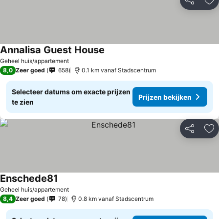
Delen
To
Annalisa Guest House
Geheel huis/appartement
8,0
Zeer goed
658
0.1 km vanaf Stadscentrum
Selecteer datums om exacte prijzen
Prijzen bekijken
te zien
Delen
To
Enschede81
Geheel huis/appartement
8,4
Zeer goed
78
0.8 km vanaf Stadscentrum