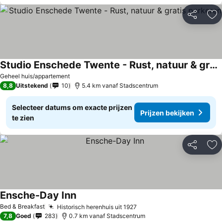
Delen
To
Studio Enschede Twente - Rust, natuur & gratis parkeren
Geheel huis/appartement
8,8
Uitstekend
10
5.4 km vanaf Stadscentrum
Selecteer datums om exacte prijzen
Prijzen bekijken
te zien
Delen
To
Ensche-Day Inn
Bed & Breakfast
Historisch herenhuis uit 1927
7,8
Goed
283
0.7 km vanaf Stadscentrum