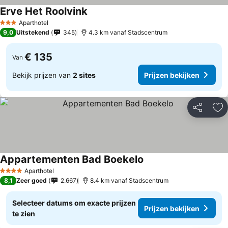
Erve Het Roolvink
Aparthotel
3 Sterren
9,0
Uitstekend
345
4.3 km vanaf Stadscentrum
€ 135
Van
Bekijk prijzen van
2 sites
Prijzen bekijken
Delen
To
Appartementen Bad Boekelo
Aparthotel
4 Sterren
8,1
Zeer goed
2.667
8.4 km vanaf Stadscentrum
Selecteer datums om exacte prijzen
Prijzen bekijken
te zien