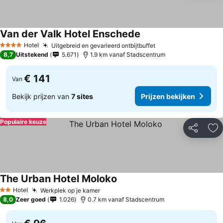
Van der Valk Hotel Enschede
Hotel
Uitgebreid en gevarieerd ontbijtbuffet
4 Sterren
8,7
Uitstekend
5.671
1.9 km vanaf Stadscentrum
€ 141
Van
Bekijk prijzen van
7 sites
Prijzen bekijken
Populaire keuze
Delen
To
The Urban Hotel Moloko
Hotel
Werkplek op je kamer
2 Sterren
8,0
Zeer goed
1.026
0.7 km vanaf Stadscentrum