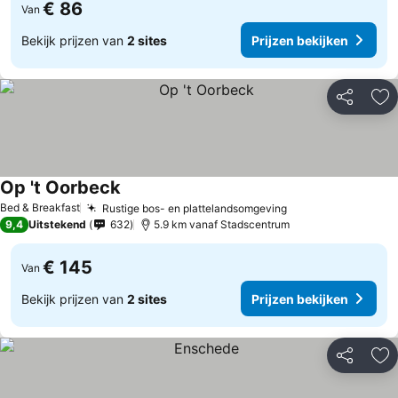
€ 86
Van
Bekijk prijzen van
2 sites
Prijzen bekijken
Delen
To
Op 't Oorbeck
Bed & Breakfast
Rustige bos- en plattelandsomgeving
9,4
Uitstekend
632
5.9 km vanaf Stadscentrum
€ 145
Van
Bekijk prijzen van
2 sites
Prijzen bekijken
Delen
To