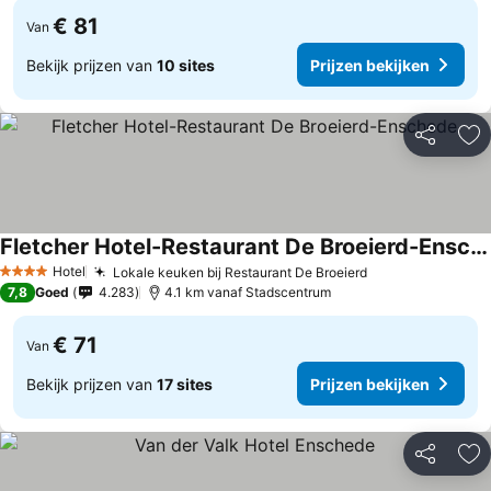
€ 81
Van
Bekijk prijzen van
10 sites
Prijzen bekijken
Delen
To
Fletcher Hotel-Restaurant De Broeierd-Enschede
Hotel
Lokale keuken bij Restaurant De Broeierd
4 Sterren
7,8
Goed
4.283
4.1 km vanaf Stadscentrum
€ 71
Van
Bekijk prijzen van
17 sites
Prijzen bekijken
Delen
To