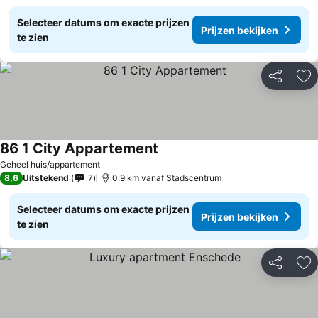
Selecteer datums om exacte prijzen
Prijzen bekijken
te zien
Delen
To
86 1 City Appartement
Geheel huis/appartement
8,6
Uitstekend
7
0.9 km vanaf Stadscentrum
Selecteer datums om exacte prijzen
Prijzen bekijken
te zien
Delen
To