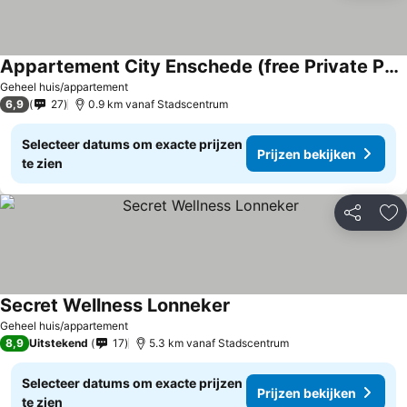
Appartement City Enschede (free Private Parking)
Geheel huis/appartement
6,9
27
0.9 km vanaf Stadscentrum
Selecteer datums om exacte prijzen
Prijzen bekijken
te zien
Delen
To
Secret Wellness Lonneker
Geheel huis/appartement
8,9
Uitstekend
17
5.3 km vanaf Stadscentrum
Selecteer datums om exacte prijzen
Prijzen bekijken
te zien