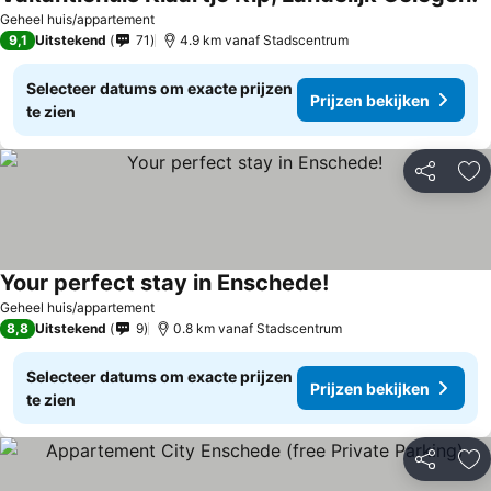
Geheel huis/appartement
9,1
Uitstekend
71
4.9 km vanaf Stadscentrum
Selecteer datums om exacte prijzen
Prijzen bekijken
te zien
Delen
To
Your perfect stay in Enschede!
Geheel huis/appartement
8,8
Uitstekend
9
0.8 km vanaf Stadscentrum
Selecteer datums om exacte prijzen
Prijzen bekijken
te zien
Delen
To