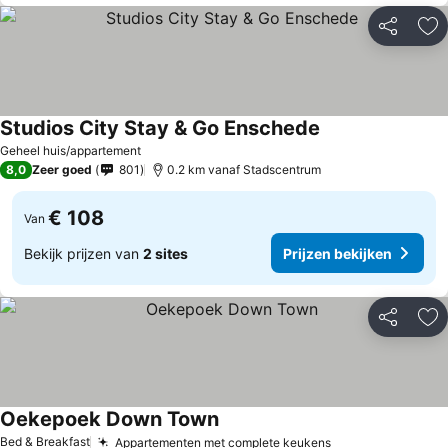
Delen
To
Studios City Stay & Go Enschede
Geheel huis/appartement
8,0
Zeer goed
801
0.2 km vanaf Stadscentrum
€ 108
Van
Bekijk prijzen van
2 sites
Prijzen bekijken
Delen
To
Oekepoek Down Town
Bed & Breakfast
Appartementen met complete keukens