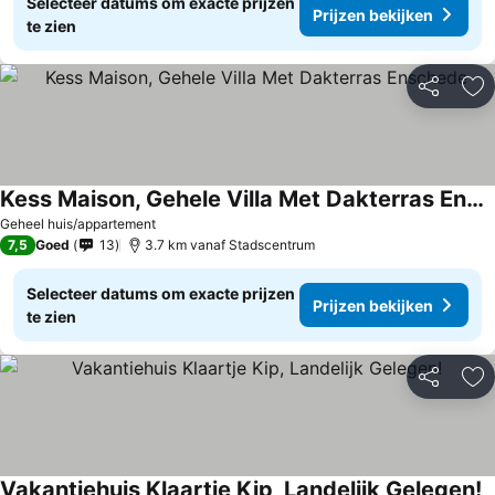
Selecteer datums om exacte prijzen
Prijzen bekijken
te zien
Delen
To
Kess Maison, Gehele Villa Met Dakterras Enschede
Geheel huis/appartement
7,5
Goed
13
3.7 km vanaf Stadscentrum
Selecteer datums om exacte prijzen
Prijzen bekijken
te zien
Delen
To
Vakantiehuis Klaartje Kip, Landelijk Gelegen!