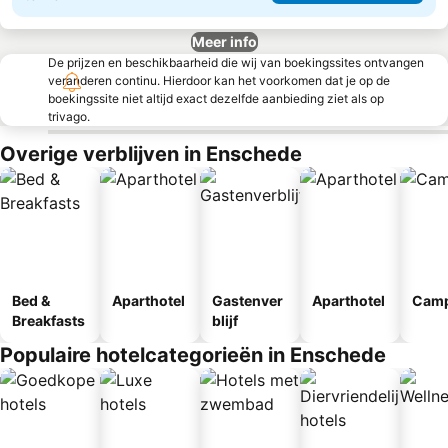
Meer info
De prijzen en beschikbaarheid die wij van boekingssites ontvangen
veranderen continu. Hierdoor kan het voorkomen dat je op de
boekingssite niet altijd exact dezelfde aanbieding ziet als op
trivago.
Overige verblijven in Enschede
Bed &
Aparthotel
Gastenver
Aparthotel
Camp
Breakfasts
blijf
Populaire hotelcategorieën in Enschede