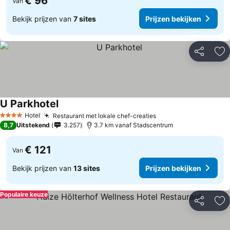
€ 96
Van
Bekijk prijzen van
7 sites
Prijzen bekijken
Delen
To
U Parkhotel
Hotel
Restaurant met lokale chef-creaties
4 Sterren
8,7
Uitstekend
3.257
3.7 km vanaf Stadscentrum
€ 121
Van
Bekijk prijzen van
13 sites
Prijzen bekijken
Populaire keuze
Delen
To