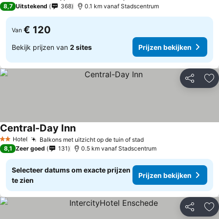
8,7
Uitstekend
368
0.1 km vanaf Stadscentrum
€ 120
Van
Bekijk prijzen van
2 sites
Prijzen bekijken
Delen
To
Central-Day Inn
Hotel
Balkons met uitzicht op de tuin of stad
2 Sterren
8,1
Zeer goed
131
0.5 km vanaf Stadscentrum
Selecteer datums om exacte prijzen
Prijzen bekijken
te zien
Delen
To