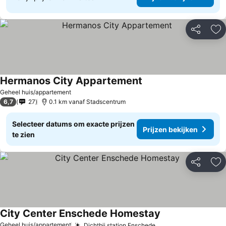
Delen
To
Hermanos City Appartement
Geheel huis/appartement
6,7
27
0.1 km vanaf Stadscentrum
Selecteer datums om exacte prijzen
Prijzen bekijken
te zien
Delen
To
City Center Enschede Homestay
Geheel huis/appartement
Dichtbij station Enschede