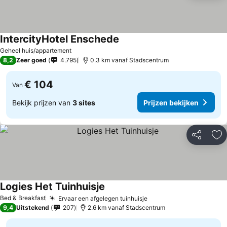
IntercityHotel Enschede
Geheel huis/appartement
8,2
Zeer goed
4.795
0.3 km vanaf Stadscentrum
€ 104
Van
Bekijk prijzen van
3 sites
Prijzen bekijken
Delen
To
Logies Het Tuinhuisje
Bed & Breakfast
Ervaar een afgelegen tuinhuisje
9,4
Uitstekend
207
2.6 km vanaf Stadscentrum