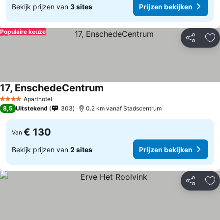
Bekijk prijzen van
3 sites
Prijzen bekijken
Populaire keuze
Delen
To
17, EnschedeCentrum
Aparthotel
4 Sterren
8,5
Uitstekend
303
0.2 km vanaf Stadscentrum
€ 130
Van
Bekijk prijzen van
2 sites
Prijzen bekijken
Delen
To