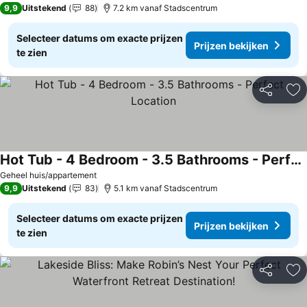
9,9
Uitstekend
88
7.2 km vanaf Stadscentrum
Selecteer datums om exacte prijzen
Prijzen bekijken
te zien
Delen
To
Hot Tub - 4 Bedroom - 3.5 Bathrooms - Perfect Location
Geheel huis/appartement
9,9
Uitstekend
83
5.1 km vanaf Stadscentrum
Selecteer datums om exacte prijzen
Prijzen bekijken
te zien
Delen
To