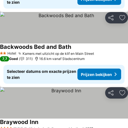
te zien
Delen
To
Backwoods Bed and Bath
Hotel
Kamers met uitzicht op de klif en Main Street
2 Sterren
7,7
Goed
311
16.6 km vanaf Stadscentrum
Selecteer datums om exacte prijzen
Prijzen bekijken
te zien
Delen
To
Braywood Inn