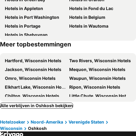
Hotels in Appleton
Hotels in Fond du Lac
Hotels in Port Washington
Hotels in Belgium
Hotels in Portage
Hotels in Wautoma
Hotels in Sheboygan
Meer topbestemmingen
Hartford, Wisconsin Hotels
Two Rivers, Wisconsin Hotels
Jackson, Wisconsin Hotels
Mequon, Wisconsin Hotels
Omro, Wisconsin Hotels
Waupun, Wisconsin Hotels
Elkhart Lake, Wisconsin Hotels
Ripon, Wisconsin Hotels
Chilton, Wisconsin Hotels
Little Chute, Wisconsin Hotels
Plymouth, Wisconsin Hotels
De Pere, Wisconsin Hotels
Alle verblijven in Oshkosh bekijken
Sheboygan Falls, Wisconsin Hotels
Kohler, Wisconsin Hotels
Hotelzoeker
Noord-Amerika
Verenigde Staten
Shawano, Wisconsin Hotels
Columbus, Wisconsin Hotels
Wisconsin
Oshkosh
Saukville, Wisconsin Hotels
Cedarburg, Wisconsin Hotels