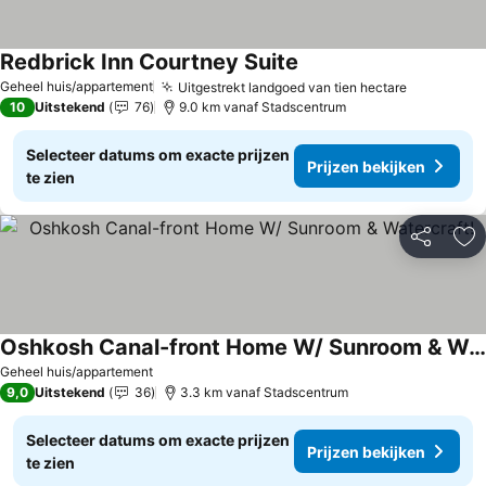
Redbrick Inn Courtney Suite
Geheel huis/appartement
Uitgestrekt landgoed van tien hectare
10
Uitstekend
76
9.0 km vanaf Stadscentrum
Selecteer datums om exacte prijzen
Prijzen bekijken
te zien
Delen
To
Oshkosh Canal-front Home W/ Sunroom & Watercraft!
Geheel huis/appartement
9,0
Uitstekend
36
3.3 km vanaf Stadscentrum
Selecteer datums om exacte prijzen
Prijzen bekijken
te zien