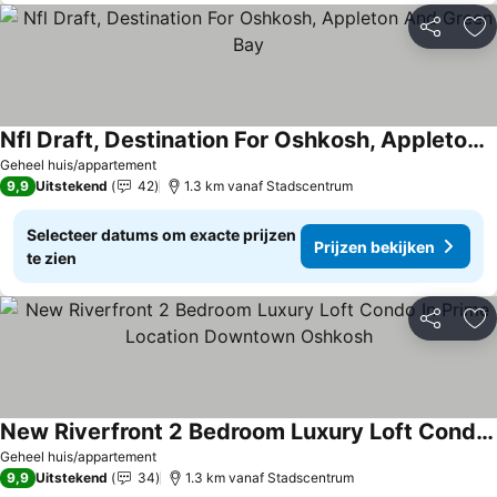
Delen
To
Nfl Draft, Destination For Oshkosh, Appleton And Green Bay
Geheel huis/appartement
9,9
Uitstekend
42
1.3 km vanaf Stadscentrum
Selecteer datums om exacte prijzen
Prijzen bekijken
te zien
Delen
To
New Riverfront 2 Bedroom Luxury Loft Condo In Prime Location Downtown Oshkosh
Geheel huis/appartement
9,9
Uitstekend
34
1.3 km vanaf Stadscentrum