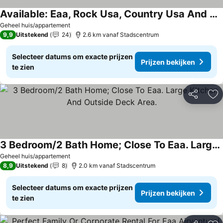
Available: Eaa, Rock Usa, Country Usa And Uw Oshkosh
Geheel huis/appartement
9,9
Uitstekend
24
2.6 km vanaf Stadscentrum
Selecteer datums om exacte prijzen
Prijzen bekijken
te zien
Delen
To
3 Bedroom/2 Bath Home; Close To Eaa. Large Kitchen And Outside Deck Area.
Geheel huis/appartement
8,9
Uitstekend
8
2.0 km vanaf Stadscentrum
Selecteer datums om exacte prijzen
Prijzen bekijken
te zien