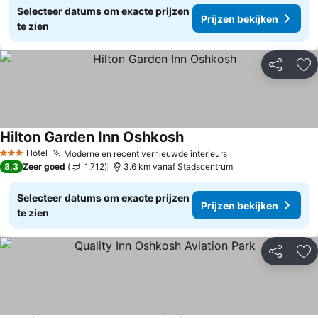
Selecteer datums om exacte prijzen
Prijzen bekijken
te zien
Delen
To
Hilton Garden Inn Oshkosh
Hotel
Moderne en recent vernieuwde interieurs
3 Sterren
8,3
Zeer goed
1.712
3.6 km vanaf Stadscentrum
Selecteer datums om exacte prijzen
Prijzen bekijken
te zien
Delen
To