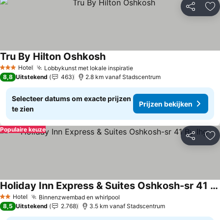
Delen
To
Tru By Hilton Oshkosh
Hotel
Lobbykunst met lokale inspiratie
3 Sterren
8,8
Uitstekend
463
2.8 km vanaf Stadscentrum
Selecteer datums om exacte prijzen
Prijzen bekijken
te zien
Populaire keuze
Delen
To
Holiday Inn Express & Suites Oshkosh-sr 41 By Ihg
Hotel
Binnenzwembad en whirlpool
2 Sterren
8,5
Uitstekend
2.768
3.5 km vanaf Stadscentrum