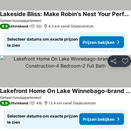
Lakeside Bliss: Make Robin’s Nest Your Perfect Waterfront Retreat Destination!
Geheel huis/appartement
9,9
Uitstekend
52
4.3 km vanaf Stadscentrum
Selecteer datums om exacte prijzen
Prijzen bekijken
te zien
Delen
To
Lakefront Home On Lake Winnebago-brand New Construction-4 Bedroom-2 Full Bath
Geheel huis/appartement
9,9
Uitstekend
49
13.4 km vanaf Stadscentrum
Selecteer datums om exacte prijzen
Prijzen bekijken
te zien