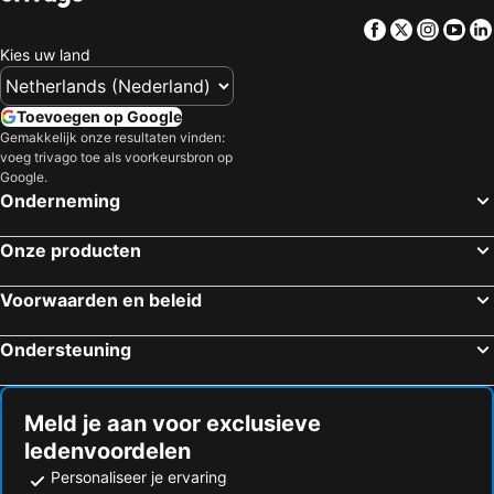
Germantown, Wisconsin Hotels
Kewaunee, Wisconsin Hotels
Facebook
Twitter
Insta
Yo
Wisconsin Dells, Wisconsin Hotels
Madison, Wisconsin Hotels
Kies uw land
Grafton, Wisconsin Hotels
Brookfield, Wisconsin Hotels
Appleton, Wisconsin Hotels
Baraboo, Wisconsin Hotels
Toevoegen op Google
Gemakkelijk onze resultaten vinden:
Fond du Lac, Wisconsin Hotels
Port Washington, Wisconsin Hotels
voeg trivago toe als voorkeursbron op
New York, New York Hotels
Las Vegas, Nevada Hotels
Google.
Onderneming
Miami Beach, Florida Hotels
Orlando, Florida Hotels
Miami, Florida Hotels
San Francisco, Californië Hotels
Onze producten
Los Angeles, Californië Hotels
Honolulu, Hawaii Hotels
Voorwaarden en beleid
Boston, Massachusetts Hotels
Ondersteuning
Meld je aan voor exclusieve
ledenvoordelen
Personaliseer je ervaring