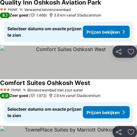
Quality Inn Oshkosh Aviation Park
Hotel
Verwarmd binnenzwembad
2 Sterren
8,1
Zeer goed
1.466
3.6 km vanaf Stadscentrum
Selecteer datums om exacte prijzen
Prijzen bekijken
te zien
Delen
To
Comfort Suites Oshkosh West
Hotel
Binnenzwembad met zout water
3 Sterren
8,0
Zeer goed
1.972
2.9 km vanaf Stadscentrum
Selecteer datums om exacte prijzen
Prijzen bekijken
te zien
Delen
To