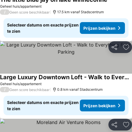
Geheel huis/appartement
/
17.5 km vanaf Stadscentrum
Geen score beschikbaar
Selecteer datums om exacte prijzen
Prijzen bekijken
te zien
Delen
To
Large Luxury Downtown Loft - Walk to Everything Free Parking
Geheel huis/appartement
/
0.8 km vanaf Stadscentrum
Geen score beschikbaar
Selecteer datums om exacte prijzen
Prijzen bekijken
te zien
Delen
To