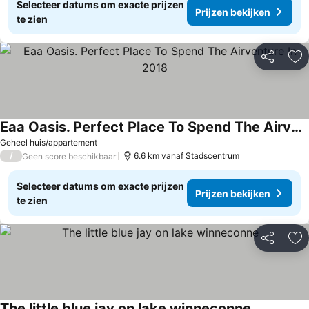
Selecteer datums om exacte prijzen
Prijzen bekijken
te zien
Delen
To
Eaa Oasis. Perfect Place To Spend The Airventure In 2018
Geheel huis/appartement
/
6.6 km vanaf Stadscentrum
Geen score beschikbaar
Selecteer datums om exacte prijzen
Prijzen bekijken
te zien
Delen
To
The little blue jay on lake winneconne