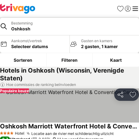
Favorieten
Aanmel
Me
Bestemming
Oshkosh
Aankomst/vertrek
Gasten en kamers
Selecteer datums
2 gasten, 1 kamer
Sorteren
Filteren
Kaart
Hotels in Oshkosh (Wisconsin, Verenigde
Staten)
Hoe commissies de ranking beïnvloeden
Populaire keuze
Delen
To
Oshkosh Marriott Waterfront Hotel & Convention Center
Hotel
Locatie aan de rivier met schilderachtig uitzicht
4 Sterren