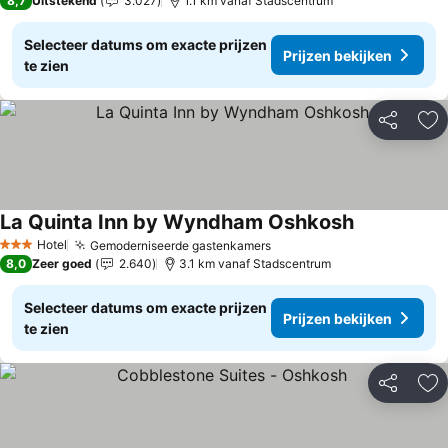
8,7
Uitstekend
3.027
1.1 km vanaf Stadscentrum
Selecteer datums om exacte prijzen
Prijzen bekijken
te zien
Delen
To
La Quinta Inn by Wyndham Oshkosh
Hotel
Gemoderniseerde gastenkamers
3 Sterren
8,0
Zeer goed
2.640
3.1 km vanaf Stadscentrum
Selecteer datums om exacte prijzen
Prijzen bekijken
te zien
Delen
To