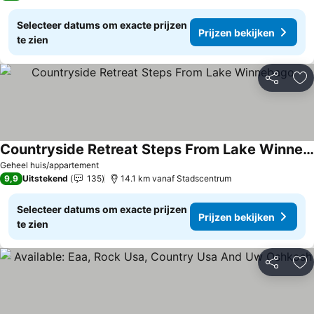
Selecteer datums om exacte prijzen
Prijzen bekijken
te zien
Delen
To
Countryside Retreat Steps From Lake Winnebago
Geheel huis/appartement
9,9
Uitstekend
135
14.1 km vanaf Stadscentrum
Selecteer datums om exacte prijzen
Prijzen bekijken
te zien
Delen
To