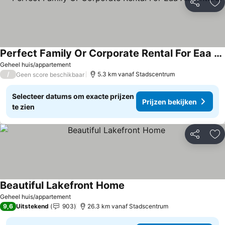
Delen
To
Perfect Family Or Corporate Rental For Eaa Airventure!
Geheel huis/appartement
/
5.3 km vanaf Stadscentrum
Geen score beschikbaar
Selecteer datums om exacte prijzen
Prijzen bekijken
te zien
Delen
To
Beautiful Lakefront Home
Geheel huis/appartement
9,6
Uitstekend
903
26.3 km vanaf Stadscentrum