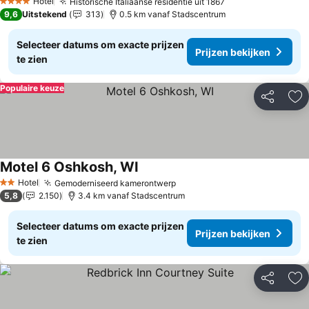
Hotel
Historische Italiaanse residentie uit 1867
4 Sterren
9,6
Uitstekend
313
0.5 km vanaf Stadscentrum
Selecteer datums om exacte prijzen
Prijzen bekijken
te zien
Populaire keuze
Delen
To
Motel 6 Oshkosh, WI
Hotel
Gemoderniseerd kamerontwerp
2 Sterren
5,8
2.150
3.4 km vanaf Stadscentrum
Selecteer datums om exacte prijzen
Prijzen bekijken
te zien
Delen
To