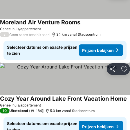
Moreland Air Venture Rooms
Geheel huis/appartement
/
3.1 km vanaf Stadscentrum
Geen score beschikbaar
Selecteer datums om exacte prijzen
Prijzen bekijken
te zien
Delen
To
Cozy Year Around Lake Front Vacation Home
Geheel huis/appartement
10
Uitstekend
184
5.0 km vanaf Stadscentrum
Selecteer datums om exacte prijzen
Prijzen bekijken
te zien