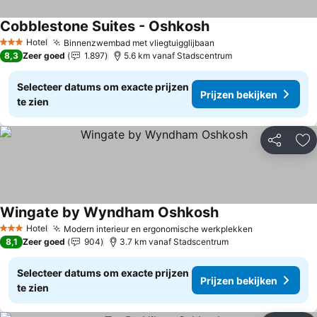
Cobblestone Suites - Oshkosh
Hotel
Binnenzwembad met vliegtuigglijbaan
3 Sterren
8,3
Zeer goed
1.897
5.6 km vanaf Stadscentrum
Selecteer datums om exacte prijzen
Prijzen bekijken
te zien
Delen
To
Wingate by Wyndham Oshkosh
Hotel
Modern interieur en ergonomische werkplekken
3 Sterren
8,1
Zeer goed
904
3.7 km vanaf Stadscentrum
Selecteer datums om exacte prijzen
Prijzen bekijken
te zien