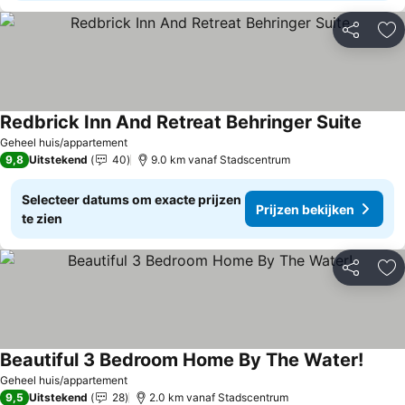
Delen
To
Redbrick Inn And Retreat Behringer Suite
Geheel huis/appartement
9,8
Uitstekend
40
9.0 km vanaf Stadscentrum
Selecteer datums om exacte prijzen
Prijzen bekijken
te zien
Delen
To
Beautiful 3 Bedroom Home By The Water!
Geheel huis/appartement
9,5
Uitstekend
28
2.0 km vanaf Stadscentrum