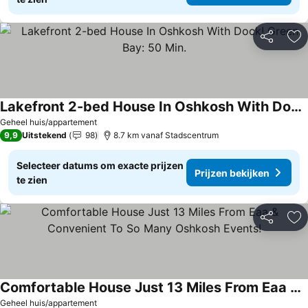
Delen
To
Lakefront 2-bed House In Oshkosh With Dock! Green Bay: 50 Min.
Geheel huis/appartement
9,9
Uitstekend
98
8.7 km vanaf Stadscentrum
Selecteer datums om exacte prijzen
Prijzen bekijken
te zien
Delen
To
Comfortable House Just 13 Miles From Eaa & Convenient To So Many Oshkosh Events!
Geheel huis/appartement