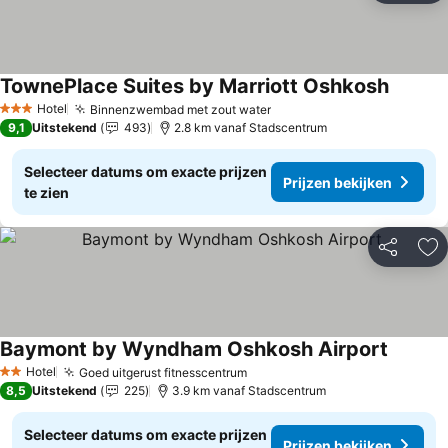
TownePlace Suites by Marriott Oshkosh
Hotel
Binnenzwembad met zout water
3 Sterren
9,1
Uitstekend
493
2.8 km vanaf Stadscentrum
Selecteer datums om exacte prijzen
Prijzen bekijken
te zien
Delen
To
Baymont by Wyndham Oshkosh Airport
Hotel
Goed uitgerust fitnesscentrum
2 Sterren
8,5
Uitstekend
225
3.9 km vanaf Stadscentrum
Selecteer datums om exacte prijzen
Prijzen bekijken