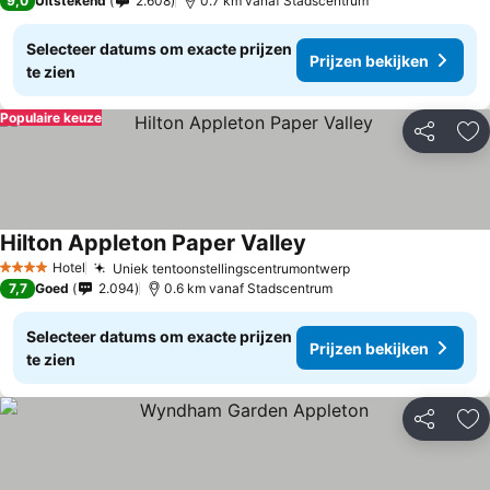
9,0
Uitstekend
2.608
0.7 km vanaf Stadscentrum
Selecteer datums om exacte prijzen
Prijzen bekijken
te zien
Populaire keuze
Delen
To
Hilton Appleton Paper Valley
Prijzen bekijken
Hotel
Uniek tentoonstellingscentrumontwerp
Prijzen bekijken
4 Sterren
7,7
Goed
2.094
0.6 km vanaf Stadscentrum
Selecteer datums om exacte prijzen
Prijzen bekijken
te zien
Delen
To