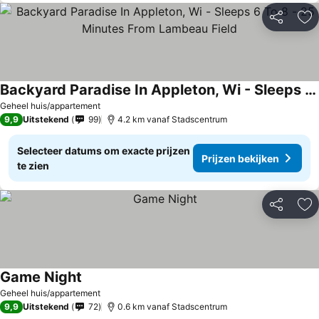
Delen
To
Backyard Paradise In Appleton, Wi - Sleeps 6 To 8 - 25 Minutes From Lambeau Field
Prijzen bekijken
Geheel huis/appartement
9,9
Uitstekend
99
4.2 km vanaf Stadscentrum
Selecteer datums om exacte prijzen
Prijzen bekijken
te zien
Delen
To
Game Night
Prijzen bekijken
Geheel huis/appartement
9,9
Uitstekend
72
0.6 km vanaf Stadscentrum