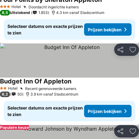
Prijzen bekijken
Hotel
Doordacht ingerichte kamers
Prijzen bekijken
3 Sterren
8,5
Uitstekend
1.853
4.3 km vanaf Stadscentrum
Selecteer datums om exacte prijzen
Prijzen bekijken
te zien
Delen
To
Budget Inn Of Appleton
Prijzen bekijken
Hotel
Recent gerenoveerde kamers
Prijzen bekijken
2 Sterren
6,2
50
3.9 km vanaf Stadscentrum
Selecteer datums om exacte prijzen
Prijzen bekijken
te zien
Populaire keuze
Delen
To