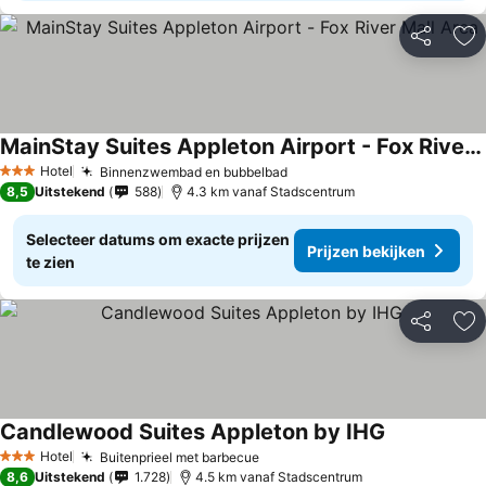
Delen
To
MainStay Suites Appleton Airport - Fox River Mall Area
Prijzen bekijken
Hotel
Binnenzwembad en bubbelbad
Prijzen bekijken
3 Sterren
8,5
Uitstekend
588
4.3 km vanaf Stadscentrum
Selecteer datums om exacte prijzen
Prijzen bekijken
te zien
Delen
To
Candlewood Suites Appleton by IHG
Prijzen beki
Hotel
Buitenprieel met barbecue
Prijzen bekijken
3 Sterren
8,6
Uitstekend
1.728
4.5 km vanaf Stadscentrum