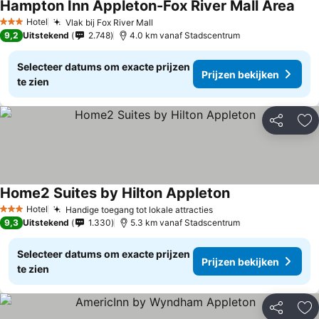
Hampton Inn Appleton-Fox River Mall Area
Prij
Hotel
Vlak bij Fox River Mall
Prijzen bekijken
3 Sterren
9,2
Uitstekend
2.748
4.0 km vanaf Stadscentrum
Selecteer datums om exacte prijzen
Prijzen bekijken
te zien
Delen
To
Home2 Suites by Hilton Appleton
Prijzen bekijken
Hotel
Handige toegang tot lokale attracties
Prijzen bekijken
3 Sterren
9,3
Uitstekend
1.330
5.3 km vanaf Stadscentrum
Selecteer datums om exacte prijzen
Prijzen bekijken
te zien
Delen
To