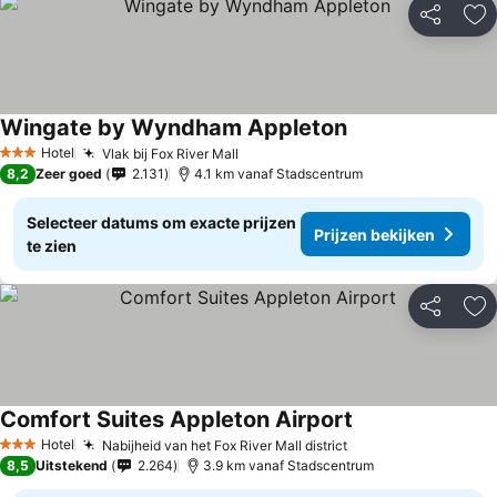
Delen
To
Wingate by Wyndham Appleton
Prijzen bekijken
Hotel
Vlak bij Fox River Mall
Prijzen bekijken
3 Sterren
8,2
Zeer goed
2.131
4.1 km vanaf Stadscentrum
Selecteer datums om exacte prijzen
Prijzen bekijken
te zien
Delen
To
Comfort Suites Appleton Airport
Prijzen bekijken
Hotel
Nabijheid van het Fox River Mall district
Prijzen bekijken
3 Sterren
8,5
Uitstekend
2.264
3.9 km vanaf Stadscentrum