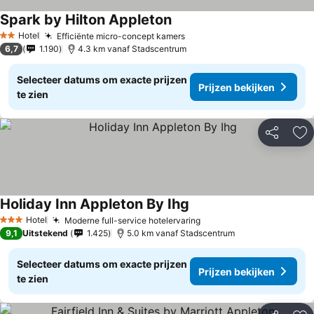
Spark by Hilton Appleton
Prijzen bekijken
Hotel
Efficiënte micro-concept kamers
Prijzen bekijken
2 Sterren
6,7
1.190
4.3 km vanaf Stadscentrum
Selecteer datums om exacte prijzen
Prijzen bekijken
te zien
Delen
To
Holiday Inn Appleton By Ihg
Prijzen bekijken
Hotel
Moderne full-service hotelervaring
Prijzen bekijken
3 Sterren
9,1
Uitstekend
1.425
5.0 km vanaf Stadscentrum
Selecteer datums om exacte prijzen
Prijzen bekijken
te zien