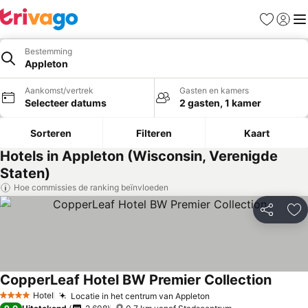
Favorieten
Aanmel
Me
Bestemming
Appleton
Aankomst/vertrek
Gasten en kamers
Selecteer datums
2 gasten, 1 kamer
Sorteren
Filteren
Kaart
Hotels in Appleton (Wisconsin, Verenigde
Staten)
Hoe commissies de ranking beïnvloeden
Delen
To
CopperLeaf Hotel BW Premier Collection
Prijzen
Hotel
Locatie in het centrum van Appleton
Prijzen bekijken
4 Sterren