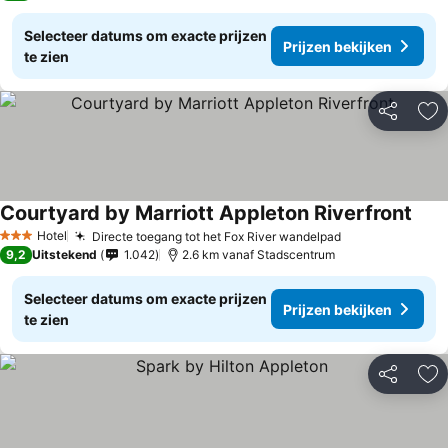
Selecteer datums om exacte prijzen
Prijzen bekijken
te zien
Delen
To
Courtyard by Marriott Appleton Riverfront
Prij
Hotel
Directe toegang tot het Fox River wandelpad
Prijzen bekijk
3 Sterren
9,2
Uitstekend
1.042
2.6 km vanaf Stadscentrum
Selecteer datums om exacte prijzen
Prijzen bekijken
te zien
Delen
To