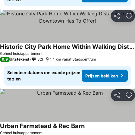
Delen
To
Historic City Park Home Within Walking Distance To All Downtown Has To Offer!
Prijzen bekijken
Geheel huis/appartement
9,9
Uitstekend
32
1.4 km vanaf Stadscentrum
Selecteer datums om exacte prijzen
Prijzen bekijken
te zien
Delen
To
Urban Farmstead & Rec Barn
Prijzen bekijken
Geheel huis/appartement