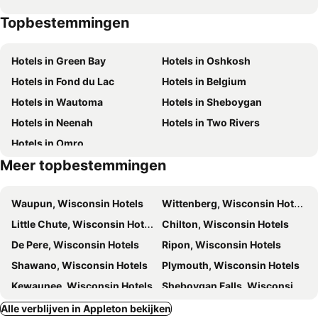
Topbestemmingen
Hotels in Green Bay
Hotels in Oshkosh
Hotels in Fond du Lac
Hotels in Belgium
Hotels in Wautoma
Hotels in Sheboygan
Hotels in Neenah
Hotels in Two Rivers
Hotels in Omro
Meer topbestemmingen
Waupun, Wisconsin Hotels
Wittenberg, Wisconsin Hotels
Little Chute, Wisconsin Hotels
Chilton, Wisconsin Hotels
De Pere, Wisconsin Hotels
Ripon, Wisconsin Hotels
Shawano, Wisconsin Hotels
Plymouth, Wisconsin Hotels
Kewaunee, Wisconsin Hotels
Sheboygan Falls, Wisconsin Hotels
Kohler, Wisconsin Hotels
Stevens Point, Wisconsin Hotels
Alle verblijven in Appleton bekijken