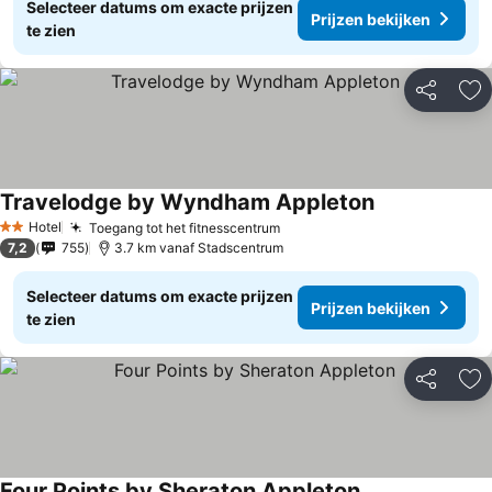
Selecteer datums om exacte prijzen
Prijzen bekijken
te zien
Delen
To
Travelodge by Wyndham Appleton
Prijzen bekijk
Hotel
Toegang tot het fitnesscentrum
Prijzen bekijken
2 Sterren
7,2
755
3.7 km vanaf Stadscentrum
Selecteer datums om exacte prijzen
Prijzen bekijken
te zien
Delen
To
Four Points by Sheraton Appleton