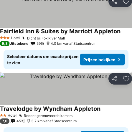
Delen
To
Fairfield Inn & Suites by Marriott Appleton
Prijz
Hotel
Dicht bij Fox River Mall
Prijzen bekijken
3 Sterren
9,3
Uitstekend
596
4.0 km vanaf Stadscentrum
Selecteer datums om exacte prijzen
Prijzen bekijken
te zien
Delen
To
Travelodge by Wyndham Appleton
Prijzen bekijk
Hotel
Recent gerenoveerde kamers
Prijzen bekijken
2 Sterren
7,0
453
3.7 km vanaf Stadscentrum