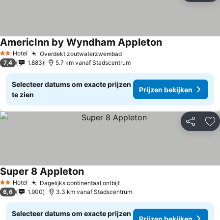
AmericInn by Wyndham Appleton
Prijzen bekijken
Hotel
Overdekt zoutwaterzwembad
Prijzen bekijken
2 Sterren
7,4
1.883
5.7 km vanaf Stadscentrum
Selecteer datums om exacte prijzen
Prijzen bekijken
te zien
Delen
To
Super 8 Appleton
Prijzen bekijken
Hotel
Dagelijks continentaal ontbijt
Prijzen bekijken
2 Sterren
6,6
1.900
3.3 km vanaf Stadscentrum
Selecteer datums om exacte prijzen
Prijzen bekijken