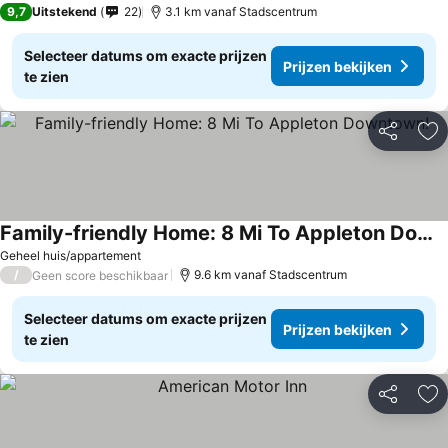
9,7
Uitstekend
22
3.1 km vanaf Stadscentrum
Selecteer datums om exacte prijzen
Prijzen bekijken
te zien
Delen
To
Family-friendly Home: 8 Mi To Appleton Downtown!
Prijzen bekijken
Geheel huis/appartement
/
9.6 km vanaf Stadscentrum
Geen score beschikbaar
Selecteer datums om exacte prijzen
Prijzen bekijken
te zien
Delen
To