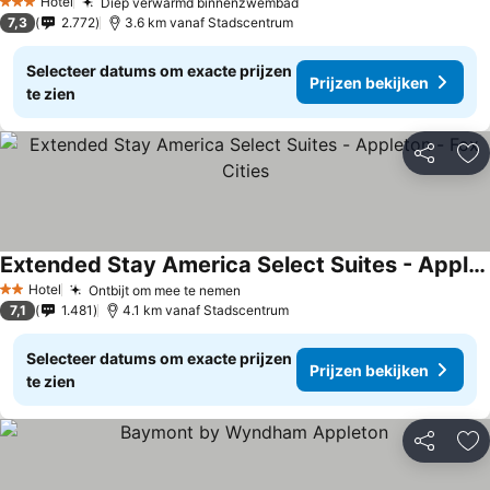
Prijzen bekijken
Hotel
Diep verwarmd binnenzwembad
Prijzen bekijken
3 Sterren
7,3
2.772
3.6 km vanaf Stadscentrum
Selecteer datums om exacte prijzen
Prijzen bekijken
te zien
Delen
To
Extended Stay America Select Suites - Appleton - Fox Cities
Prijzen bekijken
Hotel
Ontbijt om mee te nemen
Prijzen bekijken
2 Sterren
7,1
1.481
4.1 km vanaf Stadscentrum
Selecteer datums om exacte prijzen
Prijzen bekijken
te zien
Delen
To