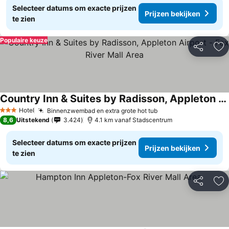
Selecteer datums om exacte prijzen
Prijzen bekijken
te zien
Populaire keuze
Delen
To
Country Inn & Suites by Radisson, Appleton Airport - Fox River Mall Area
Prijzen bekijken
Hotel
Binnenzwembad en extra grote hot tub
Prijzen bekijken
3 Sterren
8,6
Uitstekend
3.424
4.1 km vanaf Stadscentrum
Selecteer datums om exacte prijzen
Prijzen bekijken
te zien
Delen
To