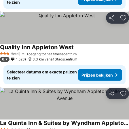
te zien
Delen
To
Quality Inn Appleton West
Prijzen bekijken
Hotel
Toegang tot het fitnesscentrum
Prijzen bekijken
3 Sterren
6,7
1.523
3.3 km vanaf Stadscentrum
Selecteer datums om exacte prijzen
Prijzen bekijken
te zien
Delen
To
La Quinta Inn & Suites by Wyndham Appleton College Avenue