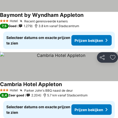
Baymont by Wyndham Appleton
Prijzen bekijken
Hotel
Recent gerenoveerde kamers
Prijzen bekijken
3 Sterren
7,5
Goed
1.279
3.8 km vanaf Stadscentrum
Selecteer datums om exacte prijzen
Prijzen bekijken
te zien
Delen
To
Cambria Hotel Appleton
Prijzen bekijken
Hotel
Parker John's BBQ naast de deur
Prijzen bekijken
3 Sterren
8,4
Zeer goed
2.204
5.7 km vanaf Stadscentrum
Selecteer datums om exacte prijzen
Prijzen bekijken
te zien