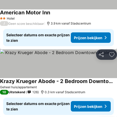
American Motor Inn
Prijzen bekijken
Hotel
2 Sterren
/
3.9 km vanaf Stadscentrum
Geen score beschikbaar
Selecteer datums om exacte prijzen
Prijzen bekijken
te zien
Delen
To
Krazy Krueger Abode - 2 Bedroom Downtown Appleton
Prijzen bekijken
Geheel huis/appartement
10
Uitstekend
126
0.3 km vanaf Stadscentrum
Selecteer datums om exacte prijzen
Prijzen bekijken
te zien