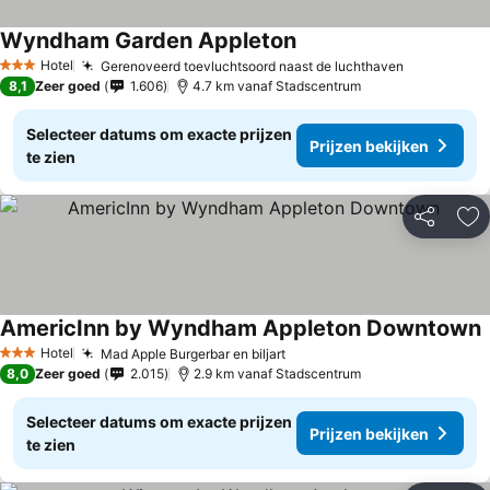
Wyndham Garden Appleton
Prijzen bekijken
Hotel
Gerenoveerd toevluchtsoord naast de luchthaven
Prijzen be
3 Sterren
8,1
Zeer goed
1.606
4.7 km vanaf Stadscentrum
Selecteer datums om exacte prijzen
Prijzen bekijken
te zien
Delen
To
AmericInn by Wyndham Appleton Downtown
P
Hotel
Mad Apple Burgerbar en biljart
Prijzen bekijken
3 Sterren
8,0
Zeer goed
2.015
2.9 km vanaf Stadscentrum
Selecteer datums om exacte prijzen
Prijzen bekijken
te zien