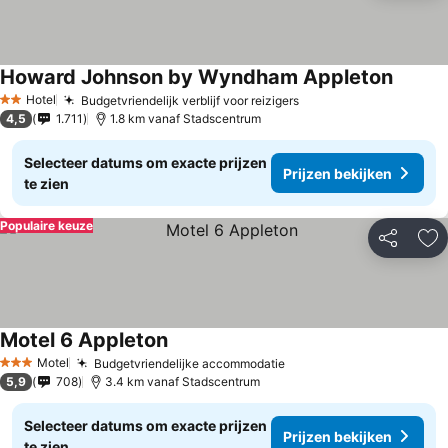
Howard Johnson by Wyndham Appleton
Prijzen
Hotel
Budgetvriendelijk verblijf voor reizigers
Prijzen bekijken
2 Sterren
4,5
1.711
1.8 km vanaf Stadscentrum
Selecteer datums om exacte prijzen
Prijzen bekijken
te zien
Populaire keuze
Delen
To
Motel 6 Appleton
Prijzen bekijken
Motel
Budgetvriendelijke accommodatie
Prijzen bekijken
3 Sterren
5,9
708
3.4 km vanaf Stadscentrum
Selecteer datums om exacte prijzen
Prijzen bekijken
te zien