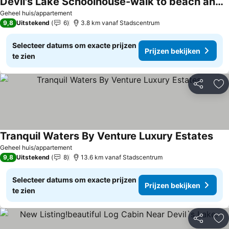
Devil's Lake Schoolhouse-walk to beach and restaurants!
Geheel huis/appartement
9,8
Uitstekend
6
3.8 km vanaf Stadscentrum
Selecteer datums om exacte prijzen
Prijzen bekijken
te zien
Delen
To
Tranquil Waters By Venture Luxury Estates
Geheel huis/appartement
9,8
Uitstekend
8
13.6 km vanaf Stadscentrum
Selecteer datums om exacte prijzen
Prijzen bekijken
te zien
Delen
To