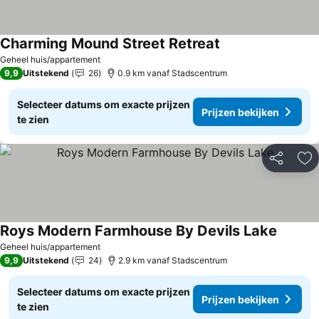
Charming Mound Street Retreat
Geheel huis/appartement
9,9
Uitstekend
26
0.9 km vanaf Stadscentrum
Selecteer datums om exacte prijzen
Prijzen bekijken
te zien
Delen
To
Roys Modern Farmhouse By Devils Lake
Geheel huis/appartement
9,9
Uitstekend
24
2.9 km vanaf Stadscentrum
Selecteer datums om exacte prijzen
Prijzen bekijken
te zien