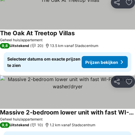
Delen
To
The Oak At Treetop Villas
Geheel huis/appartement
9,8
Uitstekend
20
13.5 km vanaf Stadscentrum
Selecteer datums om exacte prijzen
Prijzen bekijken
te zien
Delen
To
Massive 2-bedroom lower unit with fast WI-FI & in unit washer/dryer
Geheel huis/appartement
9,8
Uitstekend
10
1.2 km vanaf Stadscentrum