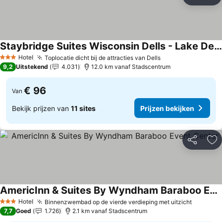
Delen
To
Staybridge Suites Wisconsin Dells - Lake Delton By Ihg
Hotel
Toplocatie dicht bij de attracties van Dells
3 Sterren
9,2
Uitstekend
4.031
12.0 km vanaf Stadscentrum
€ 96
Van
Bekijk prijzen van
11 sites
Prijzen bekijken
Delen
To
AmericInn & Suites By Wyndham Baraboo Event Center
Hotel
Binnenzwembad op de vierde verdieping met uitzicht
3 Sterren
7,7
Goed
1.726
2.1 km vanaf Stadscentrum