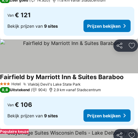
8,0
Zeer goed
14.920
11.8 km vanaf Stadscentrum
€ 121
Van
Bekijk prijzen van
9 sites
Prijzen bekijken
Delen
To
Fairfield by Marriott Inn & Suites Baraboo
Hotel
Vlakbij Devil's Lake State Park
3 Sterren
8,8
Uitstekend
904
2.9 km vanaf Stadscentrum
€ 106
Van
Bekijk prijzen van
9 sites
Prijzen bekijken
Populaire keuze