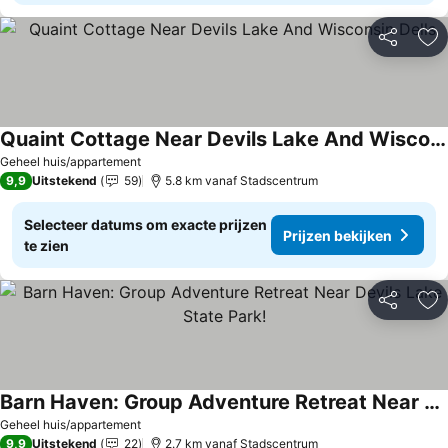
Delen
To
Quaint Cottage Near Devils Lake And Wisconsin Dells
Geheel huis/appartement
9,9
Uitstekend
59
5.8 km vanaf Stadscentrum
Selecteer datums om exacte prijzen
Prijzen bekijken
te zien
Delen
To
Barn Haven: Group Adventure Retreat Near Devils Lake State Park!
Geheel huis/appartement
9,9
Uitstekend
22
2.7 km vanaf Stadscentrum