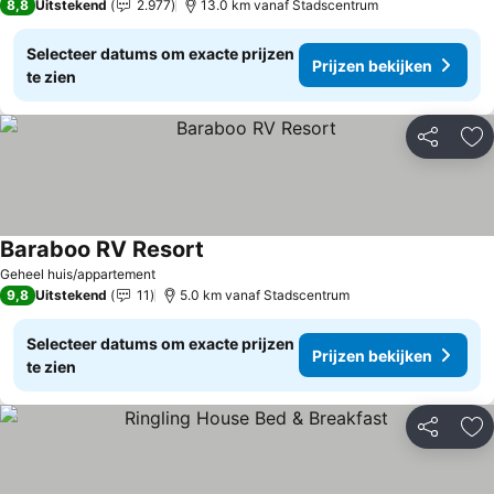
8,8
Uitstekend
2.977
13.0 km vanaf Stadscentrum
Selecteer datums om exacte prijzen
Prijzen bekijken
te zien
Delen
To
Baraboo RV Resort
Geheel huis/appartement
9,8
Uitstekend
11
5.0 km vanaf Stadscentrum
Selecteer datums om exacte prijzen
Prijzen bekijken
te zien
Delen
To