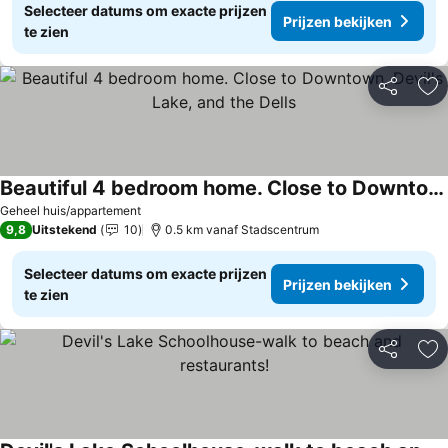
Selecteer datums om exacte prijzen
Prijzen bekijken
te zien
Delen
To
Beautiful 4 bedroom home. Close to Downtown, Devil's Lake, and the Dells
Geheel huis/appartement
9,8
Uitstekend
10
0.5 km vanaf Stadscentrum
Selecteer datums om exacte prijzen
Prijzen bekijken
te zien
Delen
To