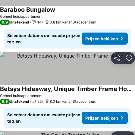
Baraboo Bungalow
Geheel huis/appartement
9,9
Uitstekend
14
0.8 km vanaf Stadscentrum
Selecteer datums om exacte prijzen
Prijzen bekijken
te zien
Delen
To
Betsys Hideaway, Unique Timber Frame Home
Geheel huis/appartement
9,9
Uitstekend
26
8.0 km vanaf Stadscentrum
Selecteer datums om exacte prijzen
Prijzen bekijken
te zien