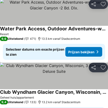
Delen
To
Water Park Access, Outdoor Adventures-wyndham Glacier Canyon -2 Bd. Dlx.
Resort
9,6
Uitstekend
471
13.5 km vanaf Stadscentrum
Selecteer datums om exacte prijzen
Prijzen bekijken
te zien
Delen
To
Club Wyndham Glacier Canyon, Wisconsin, 3 Bedroom Deluxe Suite
Geheel huis/appartement
9,4
Uitstekend
133
13.2 km vanaf Stadscentrum