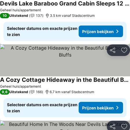
Devils Lake Baraboo Grand Cabin Sleeps 12 Has Wifi
Geheel huis/appartement
10
Uitstekend
137
3.5 km vanaf Stadscentrum
Selecteer datums om exacte prijzen
Prijzen bekijken
te zien
Delen
To
A Cozy Cottage Hideaway in the Beautiful Baraboo Bluffs
Geheel huis/appartement
9,6
Uitstekend
166
6.7 km vanaf Stadscentrum
Selecteer datums om exacte prijzen
Prijzen bekijken
te zien
Delen
To