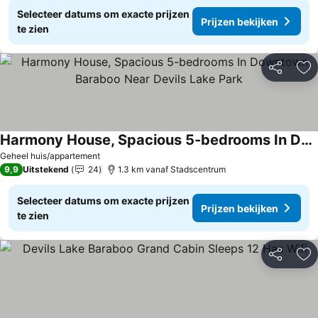
Selecteer datums om exacte prijzen
Prijzen bekijken
te zien
Delen
To
Harmony House, Spacious 5-bedrooms In Downtown Baraboo Near Devils Lake Park
Geheel huis/appartement
9,9
Uitstekend
24
1.3 km vanaf Stadscentrum
Selecteer datums om exacte prijzen
Prijzen bekijken
te zien
Delen
To