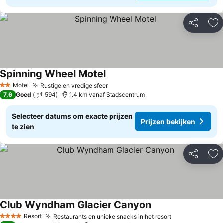
Delen
To
Spinning Wheel Motel
Motel
Rustige en vredige sfeer
2 Sterren
7,6
Goed
594
1.4 km vanaf Stadscentrum
Selecteer datums om exacte prijzen
Prijzen bekijken
te zien
Delen
To
Club Wyndham Glacier Canyon
Resort
Restaurants en unieke snacks in het resort
4 Sterren