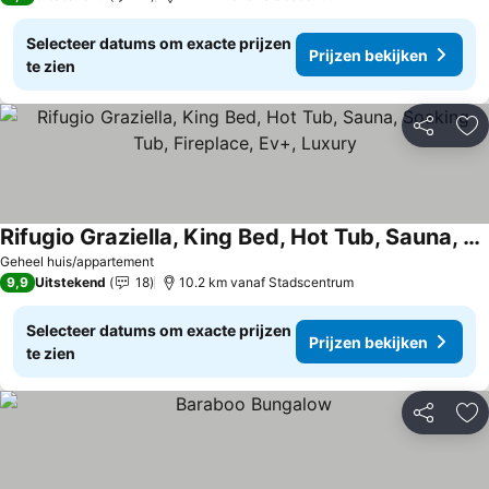
Selecteer datums om exacte prijzen
Prijzen bekijken
te zien
Delen
To
Rifugio Graziella, King Bed, Hot Tub, Sauna, Soaking Tub, Fireplace, Ev+, Luxury
Geheel huis/appartement
9,9
Uitstekend
18
10.2 km vanaf Stadscentrum
Selecteer datums om exacte prijzen
Prijzen bekijken
te zien
Delen
To