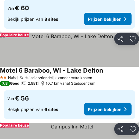
€ 60
Van
Bekijk prijzen van
8 sites
Prijzen bekijken
Populaire keuze
Delen
To
Motel 6 Baraboo, WI - Lake Delton
Hotel
Huisdiervriendelijk zonder extra kosten
2 Sterren
7,8
Goed
2.881
10.7 km vanaf Stadscentrum
€ 56
Van
Bekijk prijzen van
6 sites
Prijzen bekijken
Populaire keuze
Delen
To