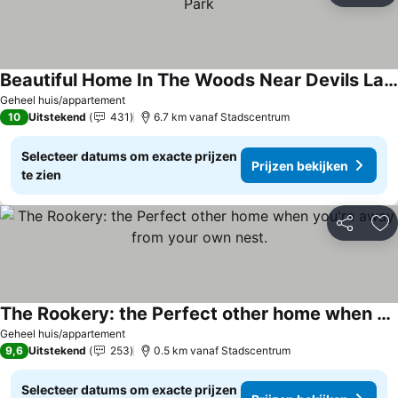
Beautiful Home In The Woods Near Devils Lake State Park
Geheel huis/appartement
10
Uitstekend
431
6.7 km vanaf Stadscentrum
Selecteer datums om exacte prijzen
Prijzen bekijken
te zien
Delen
To
The Rookery: the Perfect other home when you're away from your own nest.
Geheel huis/appartement
9,6
Uitstekend
253
0.5 km vanaf Stadscentrum
Selecteer datums om exacte prijzen