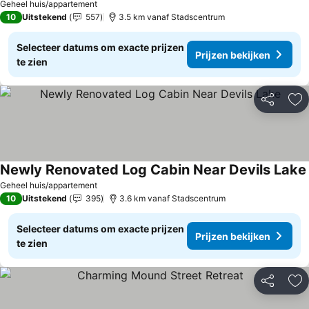
Geheel huis/appartement
10
Uitstekend
557
3.5 km vanaf Stadscentrum
Selecteer datums om exacte prijzen
Prijzen bekijken
te zien
Delen
To
Newly Renovated Log Cabin Near Devils Lake
Geheel huis/appartement
10
Uitstekend
395
3.6 km vanaf Stadscentrum
Selecteer datums om exacte prijzen
Prijzen bekijken
te zien
Delen
To