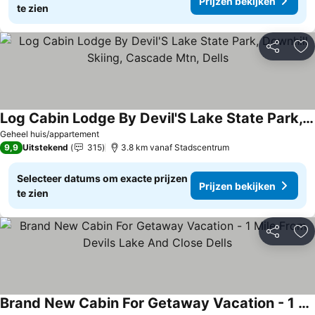
Prijzen bekijken
te zien
Delen
To
Log Cabin Lodge By Devil'S Lake State Park, Downhill Skiing, Cascade Mtn, Dells
Geheel huis/appartement
9,9
Uitstekend
315
3.8 km vanaf Stadscentrum
Selecteer datums om exacte prijzen
Prijzen bekijken
te zien
Delen
To
Brand New Cabin For Getaway Vacation - 1 Mile From Devils Lake And Close Dells