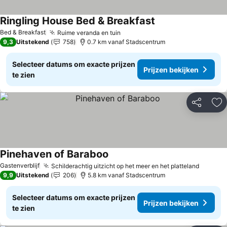
Ringling House Bed & Breakfast
Bed & Breakfast
Ruime veranda en tuin
9,3
Uitstekend
758
0.7 km vanaf Stadscentrum
Selecteer datums om exacte prijzen
Prijzen bekijken
te zien
Delen
To
Pinehaven of Baraboo
Gastenverblijf
Schilderachtig uitzicht op het meer en het platteland
9,9
Uitstekend
206
5.8 km vanaf Stadscentrum
Selecteer datums om exacte prijzen
Prijzen bekijken
te zien