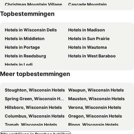
Christmas Mountain Village
Cascade Mountain
Topbestemmingen
Blackhawk Ski Club
Hotels in Wisconsin Dells
Hotels in Madison
Hotels in Middleton
Hotels in Sun Prairie
Hotels in Portage
Hotels in Wautoma
Hotels in Reedsburg
Hotels in West Baraboo
Hotels in Lodi
Meer topbestemmingen
Stoughton, Wisconsin Hotels
Waupun, Wisconsin Hotels
Spring Green, Wisconsin Hotels
Mauston, Wisconsin Hotels
Hillsboro, Wisconsin Hotels
Verona, Wisconsin Hotels
Columbus, Wisconsin Hotels
Oregon, Wisconsin Hotels
Tomah, Wisconsin Hotels
Ripon, Wisconsin Hotels
Jefferson, Wisconsin Hotels
Fort Atkinson, Wisconsin Hotels