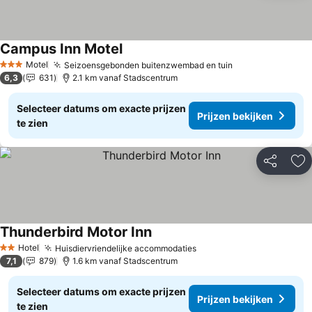
Campus Inn Motel
Motel
Seizoensgebonden buitenzwembad en tuin
3 Sterren
6,3
631
2.1 km vanaf Stadscentrum
Selecteer datums om exacte prijzen
Prijzen bekijken
te zien
Delen
To
Thunderbird Motor Inn
Hotel
Huisdiervriendelijke accommodaties
2 Sterren
7,1
879
1.6 km vanaf Stadscentrum
Selecteer datums om exacte prijzen
Prijzen bekijken
te zien