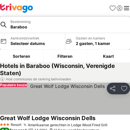
Favorieten
Aanmel
Me
Bestemming
Baraboo
Aankomst/vertrek
Gasten en kamers
Selecteer datums
2 gasten, 1 kamer
Sorteren
Filteren
Kaart
Hotels in Baraboo (Wisconsin, Verenigde
Staten)
Hoe commissies de ranking beïnvloeden
Populaire keuze
Delen
To
Great Wolf Lodge Wisconsin Dells
Resort
Amerikaanse gerechten in Lodge Wood Fired Grill
3 Sterren