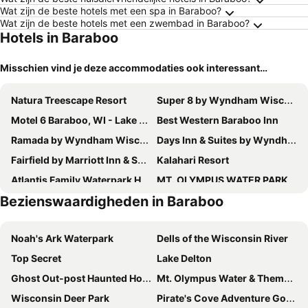
Wat zijn de beste hotels met een spa in Baraboo?
Wat zijn de beste hotels met een zwembad in Baraboo?
Hotels in Baraboo
Misschien vind je deze accommodaties ook interessant…
Natura Treescape Resort
Super 8 by Wyndham Wisconsin Dells
Motel 6 Baraboo, WI - Lake Delton
Best Western Baraboo Inn
Ramada by Wyndham Wisconsin Dells
Days Inn & Suites by Wyndham Wisconsin Dells
Fairfield by Marriott Inn & Suites Baraboo
Kalahari Resort
Atlantis Family Waterpark Hotel, Ascend Hotel Collection
MT. OLYMPUS WATER PARK AND THEME PARK RESORT
Bezienswaardigheden in Baraboo
Dellshire Resort
AmericInn by Wyndham Wisconsin Dells
Days Inn by Wyndham Portage
Noah's Ark Waterpark
Dells of the Wisconsin River
Top Secret
Lake Delton
Ghost Out-post Haunted House
Mt. Olympus Water & Theme Park
Wisconsin Deer Park
Pirate's Cove Adventure Golf & Family Fun Center