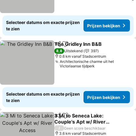
Selecteer datums om exacte prijzen
Prijzen bekijken
te zien
The Gridley Inn B&B
Delen
Toevoegen aan favorieten
8,8
Uitstekend
397
0.6 km vanaf Stadscentrum
Architectonische charme uit het
Victoriaanse tijdperk
Selecteer datums om exacte prijzen
Prijzen bekijken
te zien
3 Mi to Seneca Lake:
Delen
Toevoegen aan favorieten
Couple's Apt w/ River
Access
/
Geen score beschikbaar
3.6 km vanaf Stadscentrum