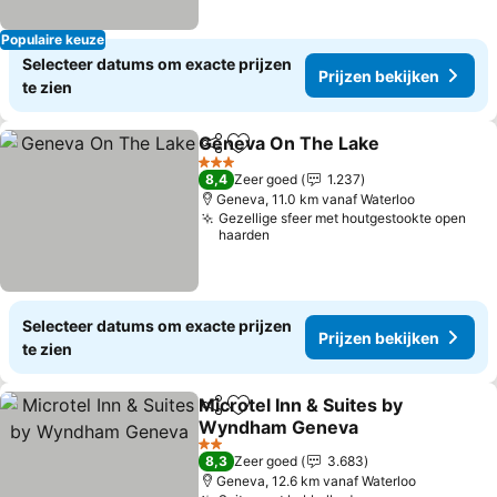
Populaire keuze
Selecteer datums om exacte prijzen
Prijzen bekijken
te zien
Geneva On The Lake
Delen
Toevoegen aan favorieten
3 Sterren
8,4
Zeer goed
1.237
Geneva, 11.0 km vanaf Waterloo
Gezellige sfeer met houtgestookte open
haarden
Selecteer datums om exacte prijzen
Prijzen bekijken
te zien
Microtel Inn & Suites by
Delen
Toevoegen aan favorieten
Wyndham Geneva
2 Sterren
8,3
Zeer goed
3.683
Geneva, 12.6 km vanaf Waterloo