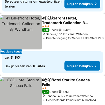
Selecteer datums om exacte prijzen
Prijzen bekijken
te zien
41 Lakefront Hotel,
Delen
Toevoegen aan favorieten
Trademark Collection By
Wyndham
3 Sterren
7,8
Goed
6.425
Geneva, 10.1 km vanaf Waterloo
Directe toegang tot Seneca Lake State Park
Populaire keuze
€ 92
Van
Bekijk prijzen van
10 sites
Prijzen bekijken
OYO Hotel Starlite Seneca
Delen
Toevoegen aan favorieten
Falls
2 Sterren
7,7
Goed
865
Seneca Falls, 7.2 km vanaf Waterloo
Geselecteerde kamers met bubbelbad