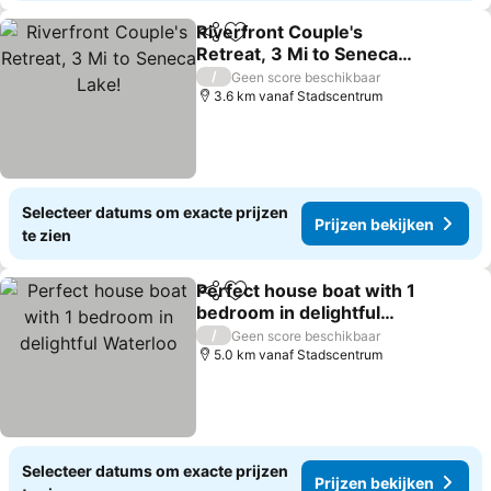
Riverfront Couple's
Delen
Toevoegen aan favorieten
Retreat, 3 Mi to Seneca
Lake!
/
Geen score beschikbaar
3.6 km vanaf Stadscentrum
Selecteer datums om exacte prijzen
Prijzen bekijken
te zien
Perfect house boat with 1
Delen
Toevoegen aan favorieten
bedroom in delightful
Waterloo
/
Geen score beschikbaar
5.0 km vanaf Stadscentrum
Selecteer datums om exacte prijzen
Prijzen bekijken