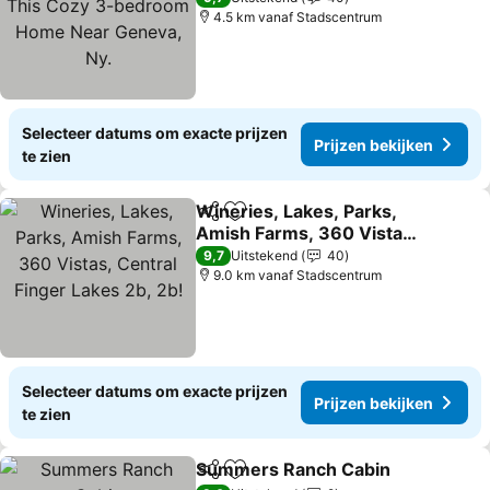
Geneva, Ny.
4.5 km vanaf Stadscentrum
Selecteer datums om exacte prijzen
Prijzen bekijken
te zien
Wineries, Lakes, Parks,
Delen
Toevoegen aan favorieten
Amish Farms, 360 Vistas,
Central Finger Lakes 2b,
9,7
Uitstekend
40
2b!
9.0 km vanaf Stadscentrum
Selecteer datums om exacte prijzen
Prijzen bekijken
te zien
Summers Ranch Cabin
Delen
Toevoegen aan favorieten