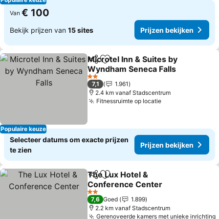
€ 100
Van
Bekijk prijzen van
15 sites
Prijzen bekijken
Microtel Inn & Suites by
Delen
Toevoegen aan favorieten
Wyndham Seneca Falls
2 Sterren
7,1
1.961
2.4 km vanaf Stadscentrum
Fitnessruimte op locatie
Populaire keuze
Selecteer datums om exacte prijzen
Prijzen bekijken
te zien
The Lux Hotel &
Delen
Toevoegen aan favorieten
Conference Center
2 Sterren
7,6
Goed
1.899
2.2 km vanaf Stadscentrum
Gerenoveerde kamers met unieke inrichting