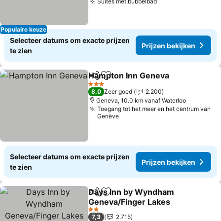
Suites met bubbelbad
Populaire keuze
Selecteer datums om exacte prijzen
Prijzen bekijken
te zien
Hampton Inn Geneva
Delen
Toevoegen aan favorieten
3 Sterren
8,0
Zeer goed
2.200
Geneva, 10.0 km vanaf Waterloo
Toegang tot het meer en het centrum van
Genève
Selecteer datums om exacte prijzen
Prijzen bekijken
te zien
Days Inn by Wyndham
Delen
Toevoegen aan favorieten
Geneva/Finger Lakes
2 Sterren
7,3
2.715