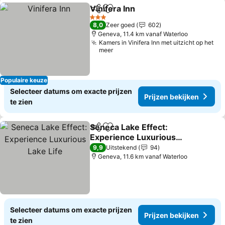
Vinifera Inn
Delen
Toevoegen aan favorieten
3 Sterren
8,0
Zeer goed
602
Geneva, 11.4 km vanaf Waterloo
Kamers in Vinifera Inn met uitzicht op het
meer
Populaire keuze
Selecteer datums om exacte prijzen
Prijzen bekijken
te zien
Seneca Lake Effect:
Delen
Toevoegen aan favorieten
Experience Luxurious
Lake Life
9,9
Uitstekend
94
Geneva, 11.6 km vanaf Waterloo
Selecteer datums om exacte prijzen
Prijzen bekijken
te zien