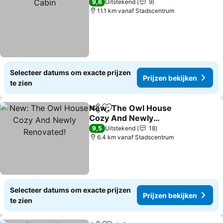
9,6
Uitstekend
9
11.1 km vanaf Stadscentrum
Selecteer datums om exacte prijzen
Prijzen bekijken
te zien
New: The Owl House
Delen
Toevoegen aan favorieten
Cozy And Newly
Renovated!
9,5
Uitstekend
18
6.4 km vanaf Stadscentrum
Selecteer datums om exacte prijzen
Prijzen bekijken
te zien