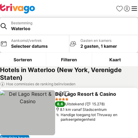
Favorieten
Aanmel
Me
Bestemming
Waterloo
Aankomst/vertrek
Gasten en kamers
Selecteer datums
2 gasten, 1 kamer
Sorteren
Filteren
Kaart
Hotels in Waterloo (New York, Verenigde
Staten)
Hoe commissies de ranking beïnvloeden
Del Lago Resort & Casino
Delen
Toevoegen aan favorieten
4 Sterren
8,6
Uitstekend
15.278
8.1 km vanaf Stadscentrum
Handige toegang tot Thruway en
parkeergelegenheid
Populaire keuze