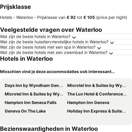
Prijsklasse
Hotels - Waterloo -
Prijsklasse
van
‎€ 92
tot
‎€ 105
(price per night)
Veelgestelde vragen over Waterloo
Wat zijn de beste hotels in Waterloo?
Wat zijn de beste huisdiervriendelijke hotels in Waterloo?
Wat zijn de beste hotels met een spa in Waterloo?
Wat zijn de beste hotels met een zwembad in Waterloo?
Hotels in Waterloo
Misschien vind je deze accommodaties ook interessant…
Days Inn by Wyndham Geneva/Finger Lakes
Microtel Inn & Suites by Wyndham Geneva
Microtel Inn & Suites by Wyndham Seneca Falls
The Lux Hotel & Conference Center
Hampton Inn Seneca Falls
Hampton Inn Geneva
Geneva On The Lake
Holiday Inn Express & Suites Geneva Finger Lakes By Ihg
Bezienswaardigheden in Waterloo