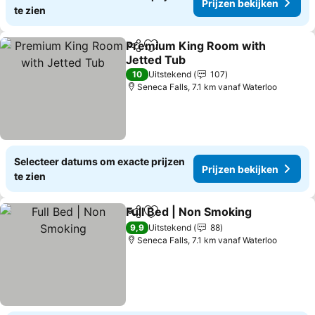
Prijzen bekijken
te zien
Premium King Room with
Delen
Toevoegen aan favorieten
Jetted Tub
10
Uitstekend
107
Seneca Falls, 7.1 km vanaf Waterloo
Selecteer datums om exacte prijzen
Prijzen bekijken
te zien
Full Bed | Non Smoking
Delen
Toevoegen aan favorieten
9,9
Uitstekend
88
Seneca Falls, 7.1 km vanaf Waterloo