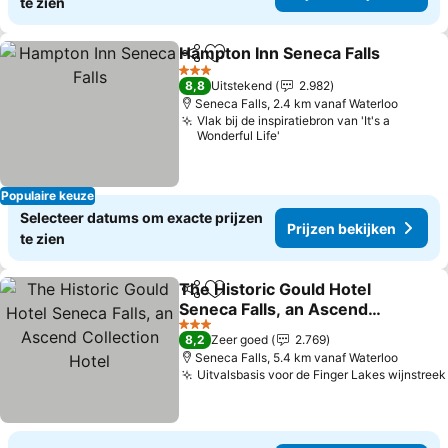
te zien
Hampton Inn Seneca Falls
Delen
Toevoegen aan favorieten
3 Sterren
8,8
Uitstekend
2.982
Seneca Falls, 2.4 km vanaf Waterloo
Vlak bij de inspiratiebron van 'It's a
Wonderful Life'
Populaire keuze
Selecteer datums om exacte prijzen
Prijzen bekijken
te zien
The Historic Gould Hotel
Delen
Toevoegen aan favorieten
Seneca Falls, an Ascend
Collection Hotel
3 Sterren
8,2
Zeer goed
2.769
Seneca Falls, 5.4 km vanaf Waterloo
Uitvalsbasis voor de Finger Lakes wijnstreek