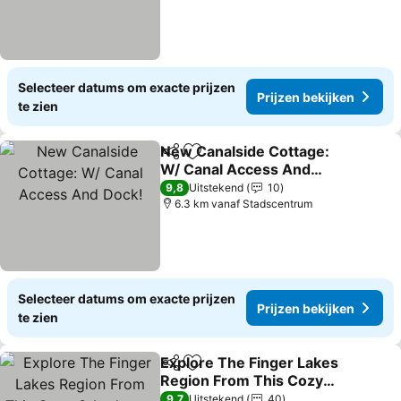
Selecteer datums om exacte prijzen
Prijzen bekijken
te zien
New Canalside Cottage:
Delen
Toevoegen aan favorieten
W/ Canal Access And
Dock!
9,8
Uitstekend
10
6.3 km vanaf Stadscentrum
Selecteer datums om exacte prijzen
Prijzen bekijken
te zien
Explore The Finger Lakes
Delen
Toevoegen aan favorieten
Region From This Cozy
3-bedroom Home Near
9,7
Uitstekend
40