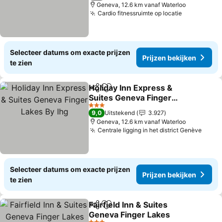
Geneva, 12.6 km vanaf Waterloo
Cardio fitnessruimte op locatie
Selecteer datums om exacte prijzen
Prijzen bekijken
te zien
Holiday Inn Express &
Delen
Toevoegen aan favorieten
Suites Geneva Finger
Lakes By Ihg
3 Sterren
9,0
Uitstekend
3.927
Geneva, 12.6 km vanaf Waterloo
Centrale ligging in het district Genève
Selecteer datums om exacte prijzen
Prijzen bekijken
te zien
Fairfield Inn & Suites
Delen
Toevoegen aan favorieten
Geneva Finger Lakes