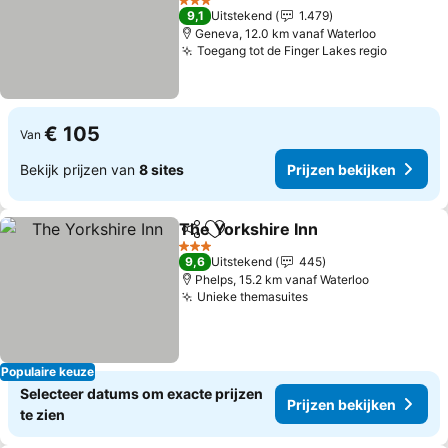
3 Sterren
9,1
Uitstekend
1.479
Geneva, 12.0 km vanaf Waterloo
Toegang tot de Finger Lakes regio
€ 105
Van
Bekijk prijzen van
8 sites
Prijzen bekijken
The Yorkshire Inn
Delen
Toevoegen aan favorieten
3 Sterren
9,6
Uitstekend
445
Phelps, 15.2 km vanaf Waterloo
Unieke themasuites
Populaire keuze
Selecteer datums om exacte prijzen
Prijzen bekijken
te zien