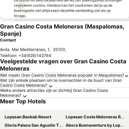
De prijzen en beschikbaarheid die wij van boekingssites ontvangen
veranderen continu. Hierdoor kan het voorkomen dat je op de
boekingssite niet altijd exact dezelfde aanbieding ziet als op
trivago.
Gran Casino Costa Meloneras (Maspalomas,
Spanje)
Contact
Avda. Mar Mediterráneo, 1
,
35100
,
Telefoon
:
+34(928)143764
Veelgestelde vragen over Gran Casino Costa
Meloneras
Wat maakt Gran Casino Costa Meloneras populair in Maspalomas?
Wat zijn enkele plaatsen om te overnachten in de buurt van Gran
Casino Costa Meloneras?
Welke andere attracties zijn er dichtbij Gran Casino Costa
Meloneras?
Meer Top Hotels
Lopesan Baobab Resort
Lopesan Costa Meloneras Resort & SPA
Gloria Palace San Agustín Thalasso & Hotel
Abora Buenaventura by Lopesan Hotels