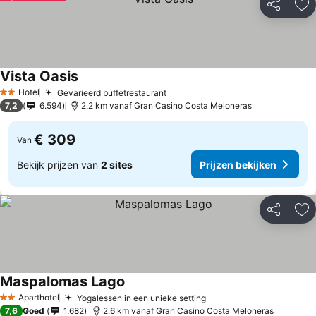
Delen
To
Vista Oasis
Prijzen bekijken
Hotel
Gevarieerd buffetrestaurant
Prijzen bekijken
2 Sterren
7,2
6.594
2.2 km vanaf Gran Casino Costa Meloneras
€ 309
Van
Bekijk prijzen van
2 sites
Prijzen bekijken
Delen
To
Maspalomas Lago
Prijzen bekijken
Aparthotel
Yogalessen in een unieke setting
Prijzen bekijken
2 Sterren
7,6
Goed
1.682
2.6 km vanaf Gran Casino Costa Meloneras