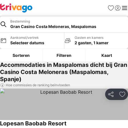
Favorieten
Aanmel
Me
Bestemming
Gran Casino Costa Meloneras, Maspalomas
Aankomst/vertrek
Gasten en kamers
Selecteer datums
2 gasten, 1 kamer
Sorteren
Filteren
Kaart
Accommodaties in Maspalomas dicht bij Gran
Casino Costa Meloneras (Maspalomas,
Spanje)
Hoe commissies de ranking beïnvloeden
Delen
To
Lopesan Baobab Resort
Prijzen bekijken