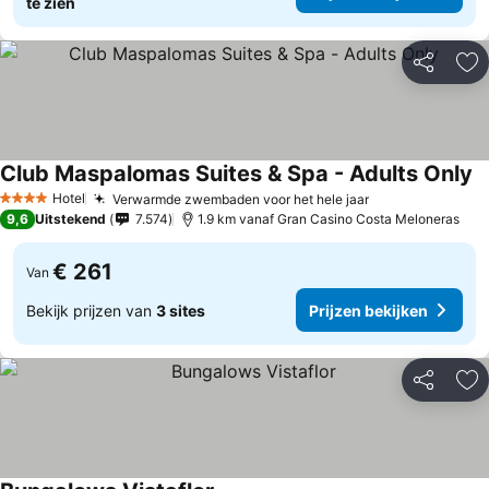
te zien
Delen
To
Club Maspalomas Suites & Spa - Adults Only
Pr
Hotel
Verwarmde zwembaden voor het hele jaar
Prijzen bekijk
4 Sterren
9,6
Uitstekend
7.574
1.9 km vanaf Gran Casino Costa Meloneras
€ 261
Van
Bekijk prijzen van
3 sites
Prijzen bekijken
Delen
To