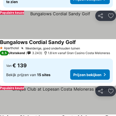
te zien
Populaire keuze
Delen
To
Bungalows Cordial Sandy Golf
Prijzen bekijken
Aparthotel
Weelderige, goed onderhouden tuinen
Prijzen bekijken
1 Sterren
8,5
Uitstekend
3.243
1.8 km vanaf Gran Casino Costa Meloneras
€ 139
Van
Bekijk prijzen van
15 sites
Prijzen bekijken
Populaire keuze
Delen
To