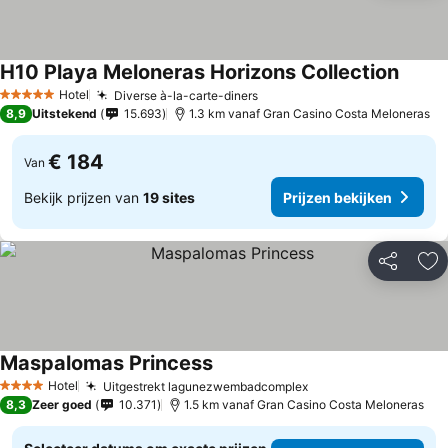
H10 Playa Meloneras Horizons Collection
Prijze
Hotel
Diverse à-la-carte-diners
Prijzen bekijken
5 Sterren
8,9
Uitstekend
15.693
1.3 km vanaf Gran Casino Costa Meloneras
€ 184
Van
Bekijk prijzen van
19 sites
Prijzen bekijken
Delen
To
Maspalomas Princess
Prijzen bekijken
Hotel
Uitgestrekt lagunezwembadcomplex
Prijzen bekijken
4 Sterren
8,3
Zeer goed
10.371
1.5 km vanaf Gran Casino Costa Meloneras