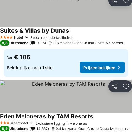
Delen
To
Suites & Villas by Dunas
Prijzen bekijken
Hotel
Speciale kinderfaciliteiten
Prijzen bekijken
4 Sterren
8,8
Uitstekend
9.118
1.1 km vanaf Gran Casino Costa Meloneras
€ 186
Van
Bekijk prijzen van
1 site
Prijzen bekijken
Delen
To
Eden Meloneras by TAM Resorts
Prijzen bekijken
Aparthotel
Exclusieve ligging in Meloneras
Prijzen bekijken
3 Sterren
8,9
Uitstekend
14.667
0.4 km vanaf Gran Casino Costa Meloneras