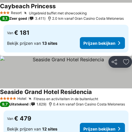
Caybeach Princess
Prijzen bekijken
Resort
Uitgebreid buffet met showcooking
Prijzen bekijken
3 Sterren
8,1
Zeer goed
3.411
2.0 km vanaf Gran Casino Costa Meloneras
€ 181
Van
Bekijk prijzen van
13 sites
Prijzen bekijken
Delen
To
Seaside Grand Hotel Residencia
Prijzen bekijken
Hotel
Fitness en activiteiten in de buitenlucht
Prijzen bekijke
5 Sterren
9,7
Uitstekend
1.629
0.4 km vanaf Gran Casino Costa Meloneras
€ 479
Van
Bekijk prijzen van
12 sites
Prijzen bekijken