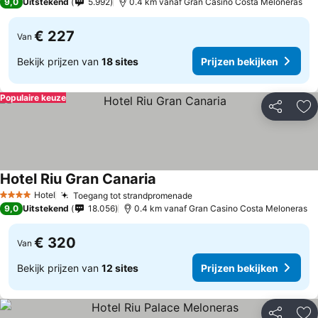
9,0
Uitstekend
5.992
0.4 km vanaf Gran Casino Costa Meloneras
€ 227
Van
Bekijk prijzen van
18 sites
Prijzen bekijken
Populaire keuze
Delen
To
Hotel Riu Gran Canaria
Prijzen bekijken
Hotel
Toegang tot strandpromenade
Prijzen bekijken
4 Sterren
9,0
Uitstekend
18.056
0.4 km vanaf Gran Casino Costa Meloneras
€ 320
Van
Bekijk prijzen van
12 sites
Prijzen bekijken