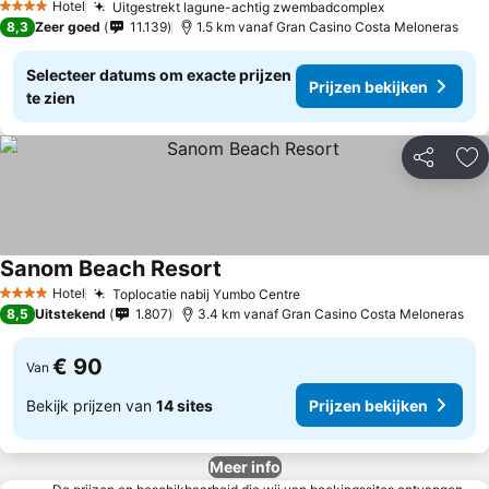
Hotel
Uitgestrekt lagune-achtig zwembadcomplex
Prijzen bekij
4 Sterren
8,3
Zeer goed
11.139
1.5 km vanaf Gran Casino Costa Meloneras
Selecteer datums om exacte prijzen
Prijzen bekijken
te zien
Delen
To
Sanom Beach Resort
Prijzen bekijken
Hotel
Toplocatie nabij Yumbo Centre
Prijzen bekijken
4 Sterren
8,5
Uitstekend
1.807
3.4 km vanaf Gran Casino Costa Meloneras
€ 90
Van
Bekijk prijzen van
14 sites
Prijzen bekijken
Meer info