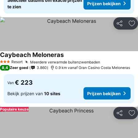
Selecteer datums om exacte prijzen
Prijzen bekijken
te zien
Delen
To
Caybeach Meloneras
Prijzen bekijken
Resort
Meerdere verwarmde buitenzwembaden
Prijzen bekijken
3 Sterren
8,4
Zeer goed
3.860
0.9 km vanaf Gran Casino Costa Meloneras
€ 223
Van
Bekijk prijzen van
10 sites
Prijzen bekijken
Populaire keuze
Delen
To