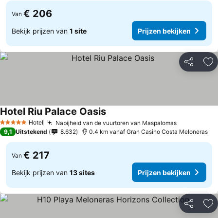
€ 206
Van
Bekijk prijzen van
1 site
Prijzen bekijken
Delen
To
Hotel Riu Palace Oasis
Prijzen bekijken
Hotel
Nabijheid van de vuurtoren van Maspalomas
Prijzen bek
5 Sterren
9,1
Uitstekend
8.632
0.4 km vanaf Gran Casino Costa Meloneras
€ 217
Van
Bekijk prijzen van
13 sites
Prijzen bekijken
Delen
To