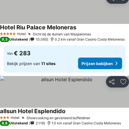
Delen
To
Hotel Riu Palace Meloneras
Prijzen bekijken
Hotel
Dicht bij de duinen van Maspalomas
Prijzen bekijken
5 Sterren
9,3
Uitstekend
10.065
0.2 km vanaf Gran Casino Costa Meloneras
€ 283
Van
Bekijk prijzen van
11 sites
Prijzen bekijken
Delen
To
allsun Hotel Esplendido
Prijzen bekijken
Hotel
Showcooking en gevarieerd buffetdiner
Prijzen bekijken
3 Sterren
8,6
Uitstekend
2.116
1.0 km vanaf Gran Casino Costa Meloneras