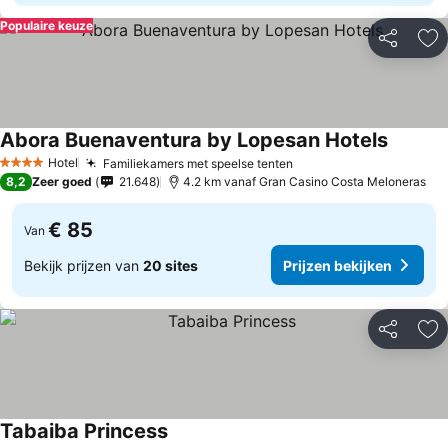
Populaire keuze
Delen
To
Abora Buenaventura by Lopesan Hotels
Prijzen 
Hotel
Familiekamers met speelse tenten
Prijzen bekijken
4 Sterren
8,2
Zeer goed
21.648
4.2 km vanaf Gran Casino Costa Meloneras
€ 85
Van
Bekijk prijzen van
20 sites
Prijzen bekijken
Delen
To
Tabaiba Princess
Prijzen bekijken