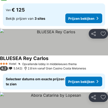
€ 125
Van
Bekijk prijzen van
3 sites
Prijzen bekijken
Delen
To
BLUESEA Rey Carlos
Prijzen bekijken
Hotel
Opvallende lobby in middeleeuws thema
Prijzen bekijken
3 Sterren
6,2
5.542
2.8 km vanaf Gran Casino Costa Meloneras
Selecteer datums om exacte prijzen
Prijzen bekijken
te zien
Delen
To