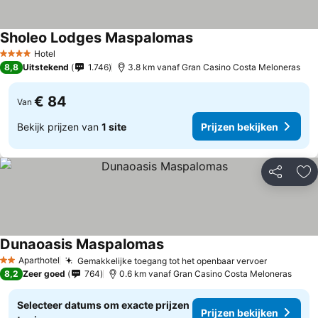
Sholeo Lodges Maspalomas
Prijzen bekijken
Hotel
4 Sterren
8,8
Uitstekend
1.746
3.8 km vanaf Gran Casino Costa Meloneras
€ 84
Van
Bekijk prijzen van
1 site
Prijzen bekijken
Delen
To
Dunaoasis Maspalomas
Prijzen bekijken
Aparthotel
Gemakkelijke toegang tot het openbaar vervoer
Prijzen b
2 Sterren
8,2
Zeer goed
764
0.6 km vanaf Gran Casino Costa Meloneras
Selecteer datums om exacte prijzen
Prijzen bekijken