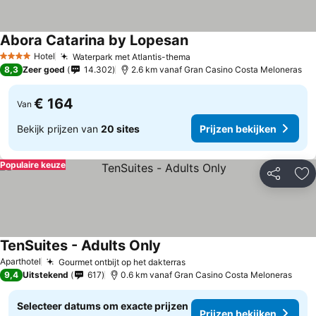
Abora Catarina by Lopesan
Prijzen bekijken
Hotel
Waterpark met Atlantis-thema
Prijzen bekijken
4 Sterren
8,3
Zeer goed
14.302
2.6 km vanaf Gran Casino Costa Meloneras
€ 164
Van
Bekijk prijzen van
20 sites
Prijzen bekijken
Populaire keuze
Delen
To
TenSuites - Adults Only
Prijzen bekijken
Aparthotel
Gourmet ontbijt op het dakterras
Prijzen bekijken
9,4
Uitstekend
617
0.6 km vanaf Gran Casino Costa Meloneras
Selecteer datums om exacte prijzen
Prijzen bekijken