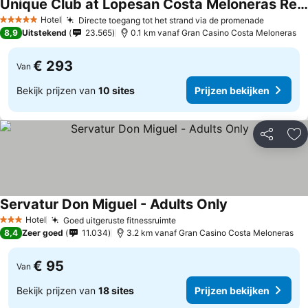
Unique Club at Lopesan Costa Meloneras Resort
Prijzen bekijken
Hotel
Directe toegang tot het strand via de promenade
Prijzen 
5 Sterren
8,9
Uitstekend
23.565
0.1 km vanaf Gran Casino Costa Meloneras
€ 293
Van
Bekijk prijzen van
10 sites
Prijzen bekijken
Delen
To
Servatur Don Miguel - Adults Only
Prijzen bekijke
Hotel
Goed uitgeruste fitnessruimte
Prijzen bekijken
3 Sterren
8,4
Zeer goed
11.034
3.2 km vanaf Gran Casino Costa Meloneras
€ 95
Van
Bekijk prijzen van
18 sites
Prijzen bekijken