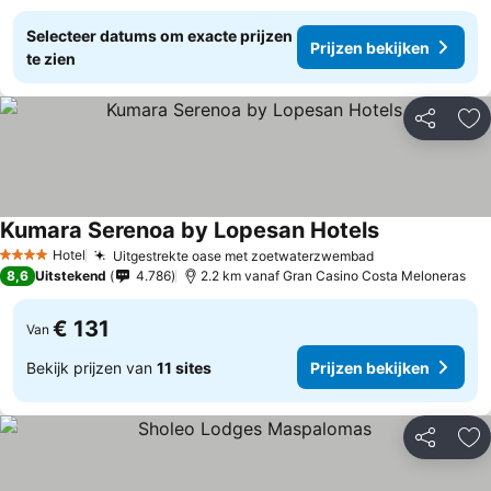
Selecteer datums om exacte prijzen
Prijzen bekijken
te zien
Delen
To
Kumara Serenoa by Lopesan Hotels
Prijzen bekij
Hotel
Uitgestrekte oase met zoetwaterzwembad
Prijzen bekijk
4 Sterren
8,6
Uitstekend
4.786
2.2 km vanaf Gran Casino Costa Meloneras
€ 131
Van
Bekijk prijzen van
11 sites
Prijzen bekijken
Delen
To