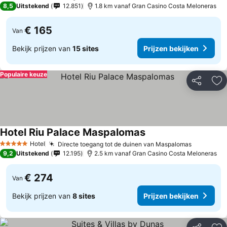
8,5
Uitstekend
12.851
1.8 km vanaf Gran Casino Costa Meloneras
€ 165
Van
Bekijk prijzen van
15 sites
Prijzen bekijken
Populaire keuze
Delen
To
Hotel Riu Palace Maspalomas
Prijzen bekijken
Hotel
Directe toegang tot de duinen van Maspalomas
Prijzen b
5 Sterren
9,2
Uitstekend
12.195
2.5 km vanaf Gran Casino Costa Meloneras
€ 274
Van
Bekijk prijzen van
8 sites
Prijzen bekijken