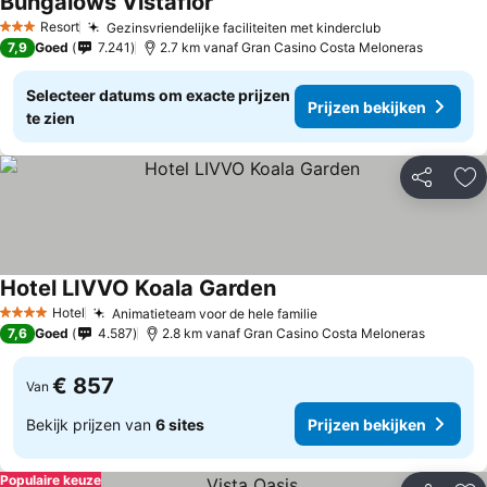
Bungalows Vistaflor
Prijzen bekijken
Resort
Gezinsvriendelijke faciliteiten met kinderclub
Prijzen bekij
3 Sterren
7,9
Goed
7.241
2.7 km vanaf Gran Casino Costa Meloneras
Selecteer datums om exacte prijzen
Prijzen bekijken
te zien
Delen
To
Hotel LIVVO Koala Garden
Prijzen bekijken
Hotel
Animatieteam voor de hele familie
Prijzen bekijken
4 Sterren
7,6
Goed
4.587
2.8 km vanaf Gran Casino Costa Meloneras
€ 857
Van
Bekijk prijzen van
6 sites
Prijzen bekijken
Populaire keuze