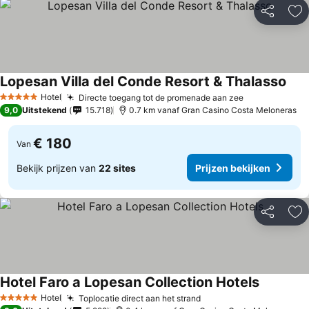
Delen
To
Lopesan Villa del Conde Resort & Thalasso
Prij
Hotel
Directe toegang tot de promenade aan zee
Prijzen beki
5 Sterren
9,0
Uitstekend
15.718
0.7 km vanaf Gran Casino Costa Meloneras
€ 180
Van
Bekijk prijzen van
22 sites
Prijzen bekijken
Delen
To
Hotel Faro a Lopesan Collection Hotels
Prijzen b
Hotel
Toplocatie direct aan het strand
Prijzen bekijken
5 Sterren