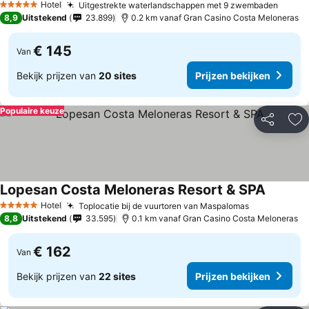
Hotel
Uitgestrekte waterlandschappen met 9 zwembaden
Prijze
5 Sterren
8,9
Uitstekend
23.899
0.2 km vanaf Gran Casino Costa Meloneras
€ 145
Van
Bekijk prijzen van
20 sites
Prijzen bekijken
Populaire keuze
Delen
To
Lopesan Costa Meloneras Resort & SPA
Prijzen 
Hotel
Toplocatie bij de vuurtoren van Maspalomas
Prijzen bek
5 Sterren
8,8
Uitstekend
33.595
0.1 km vanaf Gran Casino Costa Meloneras
€ 162
Van
Bekijk prijzen van
22 sites
Prijzen bekijken