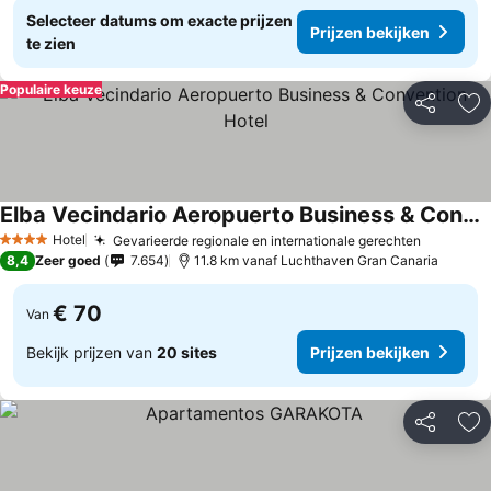
Selecteer datums om exacte prijzen
Prijzen bekijken
te zien
Populaire keuze
Delen
To
Elba Vecindario Aeropuerto Business & Convention Hotel
Prijzen bekijken
Hotel
Gevarieerde regionale en internationale gerechten
Prijzen 
4 Sterren
8,4
Zeer goed
7.654
11.8 km vanaf Luchthaven Gran Canaria
€ 70
Van
Bekijk prijzen van
20 sites
Prijzen bekijken
Delen
To