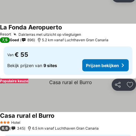
La Fonda Aeropuerto
Prijzen bekijken
Resort
Dakterras met uitzicht op vliegtuigen
Prijzen bekijken
7,5
Goed
896
5.2 km vanaf Luchthaven Gran Canaria
€ 55
Van
Bekijk prijzen van
9 sites
Prijzen bekijken
Populaire keuze
Delen
To
Casa rural el Burro
Prijzen bekijken
Hotel
3 Sterren
6,6
345
6.5 km vanaf Luchthaven Gran Canaria