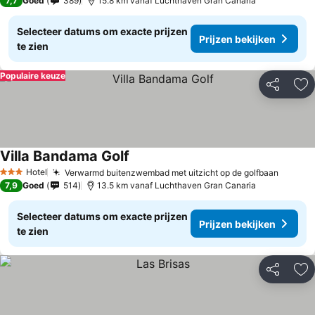
7,7
Goed
389
15.8 km vanaf Luchthaven Gran Canaria
Selecteer datums om exacte prijzen
Prijzen bekijken
te zien
Populaire keuze
Delen
To
Villa Bandama Golf
Prijzen bekijken
Hotel
Verwarmd buitenzwembad met uitzicht op de golfbaan
Prijzen
3 Sterren
7,9
Goed
514
13.5 km vanaf Luchthaven Gran Canaria
Selecteer datums om exacte prijzen
Prijzen bekijken
te zien
Delen
To