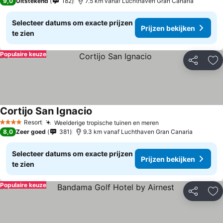
9,0
Uitstekend
182
7.5 km vanaf Luchthaven Gran Canaria
Selecteer datums om exacte prijzen
Prijzen bekijken
te zien
Populaire keuze
Delen
To
Cortijo San Ignacio
Prijzen bekijken
Resort
Weelderige tropische tuinen en meren
Prijzen bekijken
4 Sterren
8,0
Zeer goed
381
9.3 km vanaf Luchthaven Gran Canaria
Selecteer datums om exacte prijzen
Prijzen bekijken
te zien
Populaire keuze
Delen
To