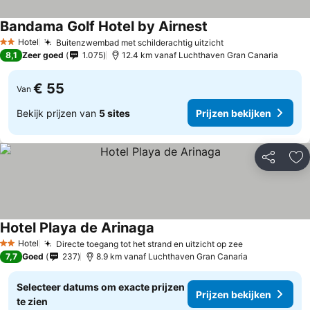
Bandama Golf Hotel by Airnest
Prijzen bekijken
Hotel
Buitenzwembad met schilderachtig uitzicht
Prijzen bekijken
2 Sterren
8,1
Zeer goed
1.075
12.4 km vanaf Luchthaven Gran Canaria
€ 55
Van
Bekijk prijzen van
5 sites
Prijzen bekijken
Delen
To
Hotel Playa de Arinaga
Prijzen bekijken
Hotel
Directe toegang tot het strand en uitzicht op zee
Prijzen bekij
2 Sterren
7,7
Goed
237
8.9 km vanaf Luchthaven Gran Canaria
Selecteer datums om exacte prijzen
Prijzen bekijken
te zien