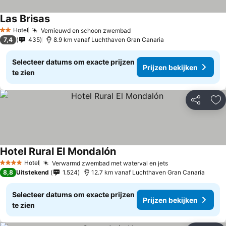
Las Brisas
Prijzen bekijken
Hotel
Vernieuwd en schoon zwembad
Prijzen bekijken
2 Sterren
7,4
435
8.9 km vanaf Luchthaven Gran Canaria
Selecteer datums om exacte prijzen
Prijzen bekijken
te zien
Delen
To
Hotel Rural El Mondalón
Prijzen bekijken
Hotel
Verwarmd zwembad met waterval en jets
Prijzen bekijke
4 Sterren
8,8
Uitstekend
1.524
12.7 km vanaf Luchthaven Gran Canaria
Selecteer datums om exacte prijzen
Prijzen bekijken
te zien