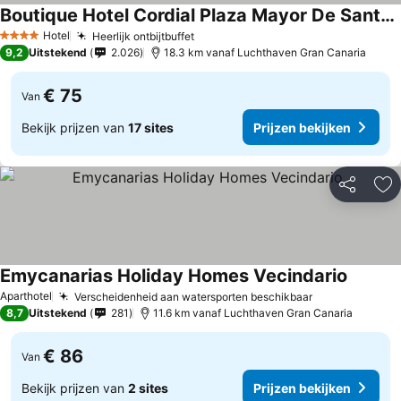
Boutique Hotel Cordial Plaza Mayor De Santa Ana
Prijzen bekijken
Hotel
Heerlijk ontbijtbuffet
Prijzen bekijken
4 Sterren
9,2
Uitstekend
2.026
18.3 km vanaf Luchthaven Gran Canaria
€ 75
Van
Bekijk prijzen van
17 sites
Prijzen bekijken
Delen
To
Emycanarias Holiday Homes Vecindario
Prijzen 
Aparthotel
Verscheidenheid aan watersporten beschikbaar
Prijzen bekij
8,7
Uitstekend
281
11.6 km vanaf Luchthaven Gran Canaria
€ 86
Van
Bekijk prijzen van
2 sites
Prijzen bekijken