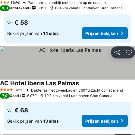
Hotel
Panoramisch ontbijt met uitzicht op de oceaan
Prijzen bekij
3 Sterren
9,0
Uitstekend
3.157
19.4 km vanaf Luchthaven Gran Canaria
€ 58
Van
Bekijk prijzen van
14 sites
Prijzen bekijken
Delen
To
AC Hotel Iberia Las Palmas
Prijzen bekijken
Hotel
Dakterras met zwembad en 360º uitzicht op het eiland
Prijz
4 Sterren
7,9
Goed
6.979
19.7 km vanaf Luchthaven Gran Canaria
€ 68
Van
Bekijk prijzen van
13 sites
Prijzen bekijken