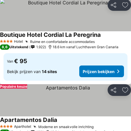
Delen
To
Boutique Hotel Cordial La Peregrina
Prijzen bekij
Hotel
Ruime en comfortabele accommodaties
Prijzen bekijken
4 Sterren
8,6
Uitstekend
1.922
18.6 km vanaf Luchthaven Gran Canaria
€ 95
Van
Bekijk prijzen van
14 sites
Prijzen bekijken
Populaire keuze
Delen
To
Apartamentos Dalia
Prijzen bekijken
Aparthotel
Moderne en smaakvolle inrichting
Prijzen bekijken
4 Sterren