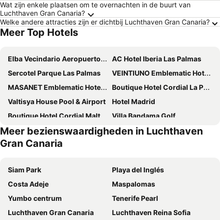
Wat zijn enkele plaatsen om te overnachten in de buurt van
Luchthaven Gran Canaria?
Welke andere attracties zijn er dichtbij Luchthaven Gran Canaria?
Meer Top Hotels
Elba Vecindario Aeropuerto Business & Convention Hotel
AC Hotel Iberia Las Palmas
Sercotel Parque Las Palmas
VEINTIUNO Emblematic Hotels
MASANET Emblematic Hotels - Adults Only
Boutique Hotel Cordial La Peregrina
Valtisya House Pool & Airport
Hotel Madrid
Boutique Hotel Cordial Malteses
Villa Bandama Golf
Meer bezienswaardigheden in Luchthaven
Boutique Hotel Cordial La Niña De Vegueta
Hotel Escuela Santa Brígida
Gran Canaria
Old Town SXVI - Adults Only
Boutique Hotel Cordial Plaza Mayor De Santa Ana
Bandama Golf Hotel by Airnest
Casa rural el Burro
Siam Park
Playa del Inglés
Las Brisas
Santa Ana Suite & Rooms
Costa Adeje
Maspalomas
Hotel Rural El Mondalón
Casa el drago
Yumbo centrum
Tenerife Pearl
Suites 1478
Hotel Rural LIVVO Maipez
Luchthaven Gran Canaria
Luchthaven Reina Sofia
Casas rurales de Guayadeque
Hotel Rural Las Calas