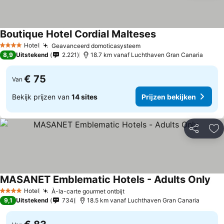
Boutique Hotel Cordial Malteses
Prijzen bekijken
Hotel
Geavanceerd domoticasysteem
Prijzen bekijken
4 Sterren
8,9
Uitstekend
2.221
18.7 km vanaf Luchthaven Gran Canaria
€ 75
Van
Bekijk prijzen van
14 sites
Prijzen bekijken
Delen
To
MASANET Emblematic Hotels - Adults Only
Pri
Hotel
À-la-carte gourmet ontbijt
Prijzen bekijken
4 Sterren
9,1
Uitstekend
734
18.5 km vanaf Luchthaven Gran Canaria