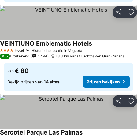
Delen
To
VEINTIUNO Emblematic Hotels
Prijzen bekijken
Hotel
Historische locatie in Vegueta
Prijzen bekijken
4 Sterren
9,5
Uitstekend
1.494
18.3 km vanaf Luchthaven Gran Canaria
€ 80
Van
Bekijk prijzen van
14 sites
Prijzen bekijken
Delen
To
Sercotel Parque Las Palmas
Prijzen bekijken