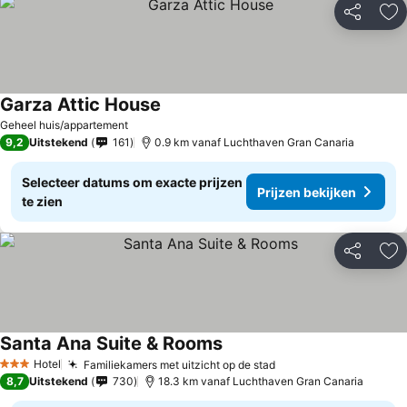
Delen
To
Garza Attic House
Prijzen bekijken
Geheel huis/appartement
9,2
Uitstekend
161
0.9 km vanaf Luchthaven Gran Canaria
Selecteer datums om exacte prijzen
Prijzen bekijken
te zien
Delen
To
Santa Ana Suite & Rooms
Prijzen bekijken
Hotel
Familiekamers met uitzicht op de stad
Prijzen bekijken
3 Sterren
8,7
Uitstekend
730
18.3 km vanaf Luchthaven Gran Canaria