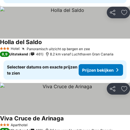
Delen
To
Holla del Saldo
Prijzen bekijken
Hotel
Panoramisch uitzicht op bergen en zee
Prijzen bekijken
3 Sterren
8,9
Uitstekend
461
8.2 km vanaf Luchthaven Gran Canaria
Selecteer datums om exacte prijzen
Prijzen bekijken
te zien
Delen
To
Viva Cruce de Arinaga
Prijzen bekijken
Aparthotel
3 Sterren