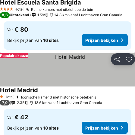
Hotel Escuela Santa Brígida
Prijzen bekijken
Hotel
Ruime kamers met uitzicht op de tuin
Prijzen bekijken
4 Sterren
8,6
Uitstekend
1.599
14.8 km vanaf Luchthaven Gran Canaria
€ 80
Van
Bekijk prijzen van
16 sites
Prijzen bekijken
Populaire keuze
Delen
To
Hotel Madrid
Prijzen bekijken
Hotel
Iconische kamer 3 met historische betekenis
Prijzen bekijken
1 Sterren
7,0
2.351
18.6 km vanaf Luchthaven Gran Canaria
€ 42
Van
Bekijk prijzen van
18 sites
Prijzen bekijken