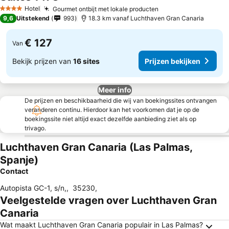
Prijzen bekijken
Hotel
Gourmet ontbijt met lokale producten
Prijzen bekijken
4 Sterren
9,6
Uitstekend
993
18.3 km vanaf Luchthaven Gran Canaria
€ 127
Van
Bekijk prijzen van
16 sites
Prijzen bekijken
Meer info
De prijzen en beschikbaarheid die wij van boekingssites ontvangen
veranderen continu. Hierdoor kan het voorkomen dat je op de
boekingssite niet altijd exact dezelfde aanbieding ziet als op
trivago.
Luchthaven Gran Canaria (Las Palmas,
Spanje)
Contact
Autopista GC-1, s/n,
,
35230
,
Veelgestelde vragen over Luchthaven Gran
Canaria
Wat maakt Luchthaven Gran Canaria populair in Las Palmas?