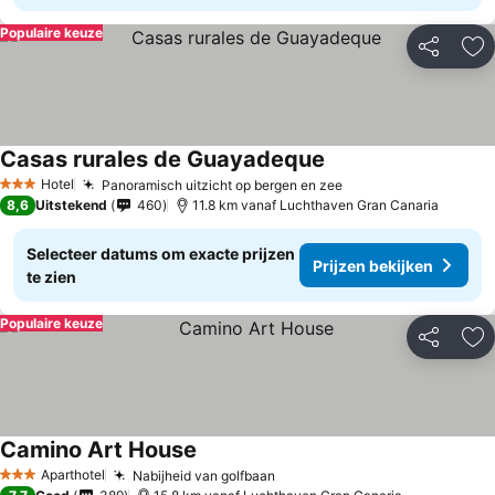
Populaire keuze
Delen
To
Casas rurales de Guayadeque
Prijzen bekijken
Hotel
Panoramisch uitzicht op bergen en zee
Prijzen bekijken
3 Sterren
8,6
Uitstekend
460
11.8 km vanaf Luchthaven Gran Canaria
Selecteer datums om exacte prijzen
Prijzen bekijken
te zien
Populaire keuze
Delen
To
Camino Art House
Prijzen bekijken
Aparthotel
Nabijheid van golfbaan
Prijzen bekijken
3 Sterren