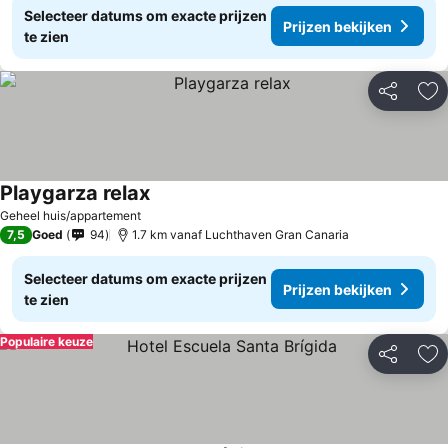
Selecteer datums om exacte prijzen
Prijzen bekijken
te zien
Delen
To
Playgarza relax
Prijzen bekijken
Geheel huis/appartement
7,5
Goed
94
1.7 km vanaf Luchthaven Gran Canaria
Selecteer datums om exacte prijzen
Prijzen bekijken
te zien
Populaire keuze
Delen
To