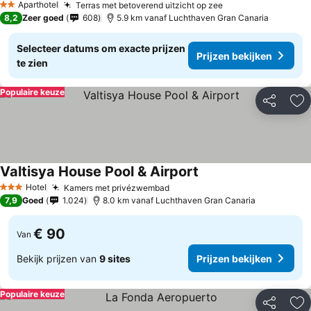
Aparthotel
Terras met betoverend uitzicht op zee
Prijzen bekijken
2 Sterren
8,2
Zeer goed
608
5.9 km vanaf Luchthaven Gran Canaria
Selecteer datums om exacte prijzen
Prijzen bekijken
te zien
Populaire keuze
Delen
To
Valtisya House Pool & Airport
Prijzen bekijken
Hotel
Kamers met privézwembad
Prijzen bekijken
3 Sterren
7,9
Goed
1.024
8.0 km vanaf Luchthaven Gran Canaria
€ 90
Van
Bekijk prijzen van
9 sites
Prijzen bekijken
Populaire keuze
Delen
To