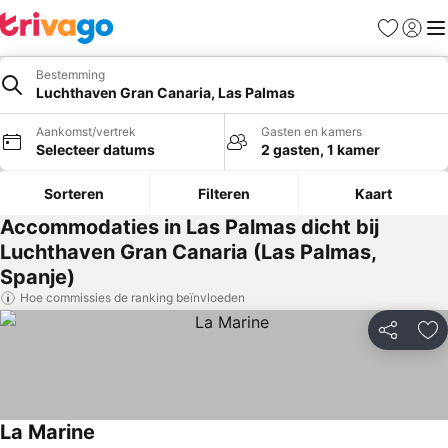
Favorieten
Aanmel
Me
Bestemming
Luchthaven Gran Canaria, Las Palmas
Aankomst/vertrek
Gasten en kamers
Selecteer datums
2 gasten, 1 kamer
Sorteren
Filteren
Kaart
Accommodaties in Las Palmas dicht bij
Luchthaven Gran Canaria (Las Palmas,
Spanje)
Hoe commissies de ranking beïnvloeden
Delen
To
La Marine
Prijzen bekijken