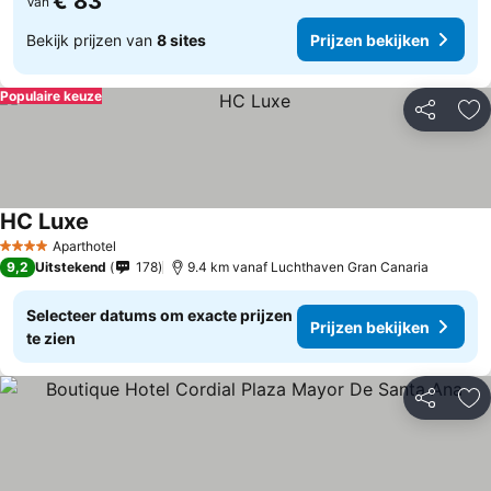
€ 83
Van
Bekijk prijzen van
8 sites
Prijzen bekijken
Populaire keuze
Delen
To
HC Luxe
Prijzen bekijken
Aparthotel
4 Sterren
9,2
Uitstekend
178
9.4 km vanaf Luchthaven Gran Canaria
Selecteer datums om exacte prijzen
Prijzen bekijken
te zien
Delen
To