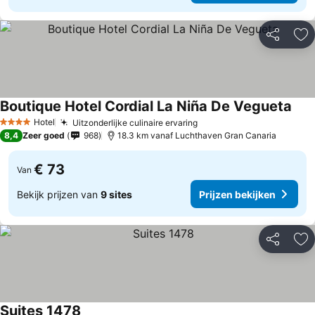
Delen
To
Boutique Hotel Cordial La Niña De Vegueta
Prij
Hotel
Uitzonderlijke culinaire ervaring
Prijzen bekijken
4 Sterren
8,4
Zeer goed
968
18.3 km vanaf Luchthaven Gran Canaria
€ 73
Van
Bekijk prijzen van
9 sites
Prijzen bekijken
Delen
To
Suites 1478