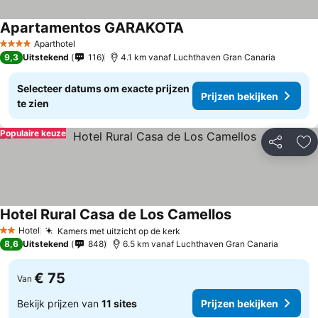
Apartamentos GARAKOTA
Prijzen bekijken
Aparthotel
4 Sterren
9,3
Uitstekend
116
4.1 km vanaf Luchthaven Gran Canaria
Selecteer datums om exacte prijzen
Prijzen bekijken
te zien
Populaire keuze
Delen
To
Hotel Rural Casa de Los Camellos
Prijzen bekijken
Hotel
Kamers met uitzicht op de kerk
Prijzen bekijken
2 Sterren
8,6
Uitstekend
848
6.5 km vanaf Luchthaven Gran Canaria
€ 75
Van
Bekijk prijzen van
11 sites
Prijzen bekijken