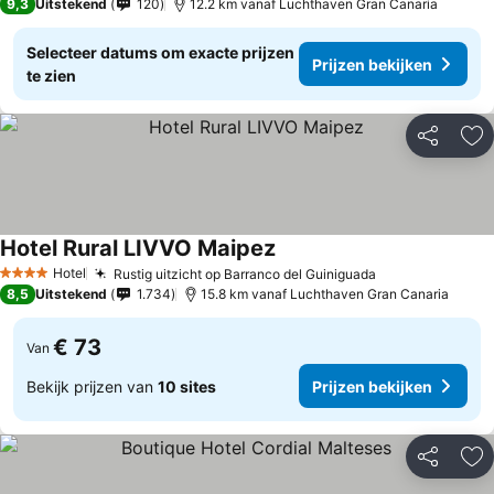
9,3
Uitstekend
120
12.2 km vanaf Luchthaven Gran Canaria
Selecteer datums om exacte prijzen
Prijzen bekijken
te zien
Delen
To
Hotel Rural LIVVO Maipez
Prijzen bekijken
Hotel
Rustig uitzicht op Barranco del Guiniguada
Prijzen bekijk
4 Sterren
8,5
Uitstekend
1.734
15.8 km vanaf Luchthaven Gran Canaria
€ 73
Van
Bekijk prijzen van
10 sites
Prijzen bekijken
Delen
To