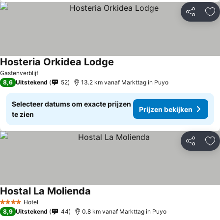
Delen
To
Hosteria Orkidea Lodge
Gastenverblijf
8,6
Uitstekend
52
13.2 km vanaf Markttag in Puyo
Selecteer datums om exacte prijzen
Prijzen bekijken
te zien
Delen
To
Hostal La Molienda
Hotel
4 Sterren
8,9
Uitstekend
44
0.8 km vanaf Markttag in Puyo