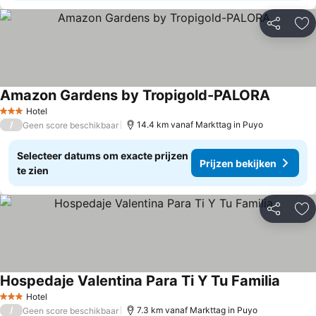
Delen
To
Amazon Gardens by Tropigold-PALORA
Hotel
3 Sterren
/
14.4 km vanaf Markttag in Puyo
Geen score beschikbaar
Selecteer datums om exacte prijzen
Prijzen bekijken
te zien
Delen
To
Hospedaje Valentina Para Ti Y Tu Familia
Hotel
3 Sterren
/
7.3 km vanaf Markttag in Puyo
Geen score beschikbaar