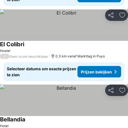
Delen
To
El Colibri
Hostel
/
0.3 km vanaf Markttag in Puyo
Geen score beschikbaar
Selecteer datums om exacte prijzen
Prijzen bekijken
te zien
Delen
To
Bellandia
Hotel