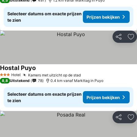
8,5
Uitstekend
497
1.2 km vanaf Markttag in Puyo
Selecteer datums om exacte prijzen
Prijzen bekijken
te zien
Delen
To
Hostal Puyo
Hotel
Kamers met uitzicht op de stad
3 Sterren
8,8
Uitstekend
78
0.4 km vanaf Markttag in Puyo
Selecteer datums om exacte prijzen
Prijzen bekijken
te zien
Delen
To