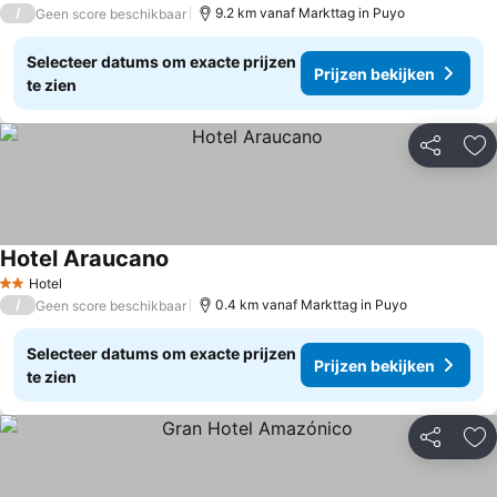
/
9.2 km vanaf Markttag in Puyo
Geen score beschikbaar
Selecteer datums om exacte prijzen
Prijzen bekijken
te zien
Delen
To
Hotel Araucano
Hotel
2 Sterren
/
0.4 km vanaf Markttag in Puyo
Geen score beschikbaar
Selecteer datums om exacte prijzen
Prijzen bekijken
te zien
Delen
To