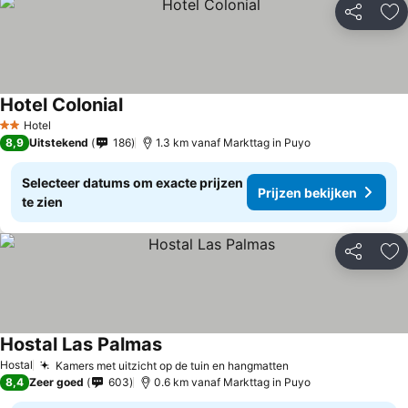
Delen
To
Hotel Colonial
Hotel
2 Sterren
8,9
Uitstekend
186
1.3 km vanaf Markttag in Puyo
Selecteer datums om exacte prijzen
Prijzen bekijken
te zien
Delen
To
Hostal Las Palmas
Hostal
Kamers met uitzicht op de tuin en hangmatten
8,4
Zeer goed
603
0.6 km vanaf Markttag in Puyo