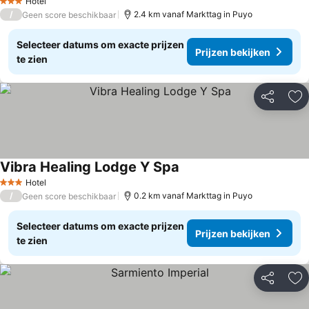
Hotel
3 Sterren
/
2.4 km vanaf Markttag in Puyo
Geen score beschikbaar
Selecteer datums om exacte prijzen
Prijzen bekijken
te zien
Delen
To
Vibra Healing Lodge Y Spa
Hotel
3 Sterren
/
0.2 km vanaf Markttag in Puyo
Geen score beschikbaar
Selecteer datums om exacte prijzen
Prijzen bekijken
te zien
Delen
To