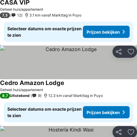
CASA VIP
Geheel huis/appartement
7,3
12
3.1 km vanaf Markttag in Puyo
Selecteer datums om exacte prijzen
Prijzen bekijken
te zien
Delen
To
Cedro Amazon Lodge
Geheel huis/appartement
8,7
Uitstekend
9
12.3 km vanaf Markttag in Puyo
Selecteer datums om exacte prijzen
Prijzen bekijken
te zien
Delen
To