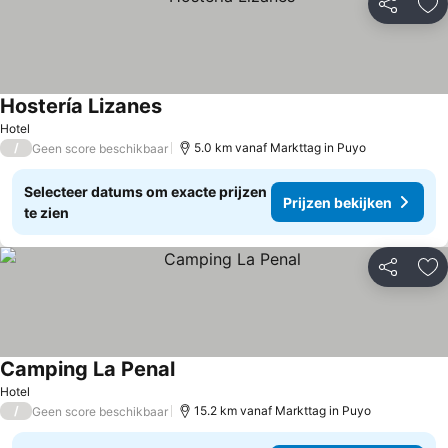
Delen
To
Hostería Lizanes
Hotel
/
5.0 km vanaf Markttag in Puyo
Geen score beschikbaar
Selecteer datums om exacte prijzen
Prijzen bekijken
te zien
Delen
To
Camping La Penal
Hotel
/
15.2 km vanaf Markttag in Puyo
Geen score beschikbaar