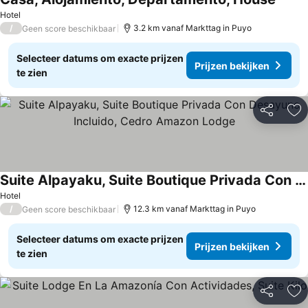
Hotel
/
3.2 km vanaf Markttag in Puyo
Geen score beschikbaar
Selecteer datums om exacte prijzen
Prijzen bekijken
te zien
Delen
To
Suite Alpayaku, Suite Boutique Privada Con Desayuno Incluido, Cedro Amazon Lodge
Hotel
/
12.3 km vanaf Markttag in Puyo
Geen score beschikbaar
Selecteer datums om exacte prijzen
Prijzen bekijken
te zien
Delen
To