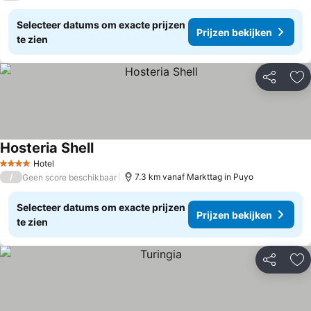
Selecteer datums om exacte prijzen
Prijzen bekijken
te zien
Delen
To
Hosteria Shell
Hotel
4 Sterren
/
7.3 km vanaf Markttag in Puyo
Geen score beschikbaar
Selecteer datums om exacte prijzen
Prijzen bekijken
te zien
Delen
To