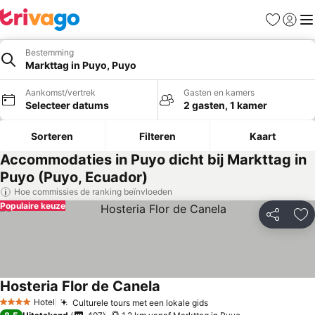
Favorieten
Aanmel
Me
Bestemming
Markttag in Puyo, Puyo
Aankomst/vertrek
Gasten en kamers
Selecteer datums
2 gasten, 1 kamer
Sorteren
Filteren
Kaart
Accommodaties in Puyo dicht bij Markttag in
Puyo (Puyo, Ecuador)
Hoe commissies de ranking beïnvloeden
Populaire keuze
Delen
To
Hosteria Flor de Canela
Hotel
Culturele tours met een lokale gids
4 Sterren