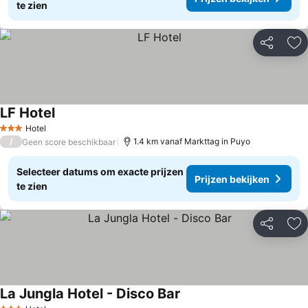
te zien
Delen
To
LF Hotel
Hotel
3 Sterren
/
1.4 km vanaf Markttag in Puyo
Geen score beschikbaar
Selecteer datums om exacte prijzen
Prijzen bekijken
te zien
Delen
To
La Jungla Hotel - Disco Bar