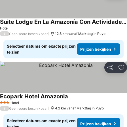
Suite Lodge En La Amazonía Con Actividades, Suite Kilo
Hotel
/
12.3 km vanaf Markttag in Puyo
Geen score beschikbaar
Selecteer datums om exacte prijzen
Prijzen bekijken
te zien
Delen
To
Ecopark Hotel Amazonia
Hotel
3 Sterren
/
4.2 km vanaf Markttag in Puyo
Geen score beschikbaar
Selecteer datums om exacte prijzen
Prijzen bekijken
te zien