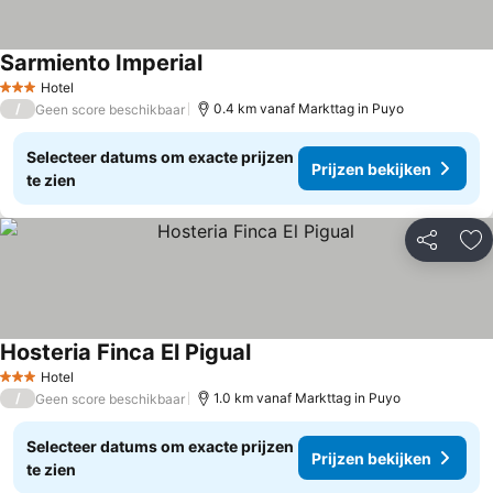
Sarmiento Imperial
Hotel
3 Sterren
/
0.4 km vanaf Markttag in Puyo
Geen score beschikbaar
Selecteer datums om exacte prijzen
Prijzen bekijken
te zien
Delen
To
Hosteria Finca El Pigual
Hotel
3 Sterren
/
1.0 km vanaf Markttag in Puyo
Geen score beschikbaar
Selecteer datums om exacte prijzen
Prijzen bekijken
te zien