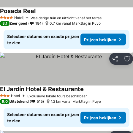
Posada Real
Hotel
Weelderige tuin en uitzicht vanaf het terras
4 Sterren
8,1
Zeer goed
184
0.7 km vanaf Markttag in Puyo
Selecteer datums om exacte prijzen
Prijzen bekijken
te zien
Delen
To
El Jardín Hotel & Restaurante
Hotel
Exclusieve lokale tours beschikbaar
3 Sterren
9,0
Uitstekend
515
1.2 km vanaf Markttag in Puyo
Selecteer datums om exacte prijzen
Prijzen bekijken
te zien