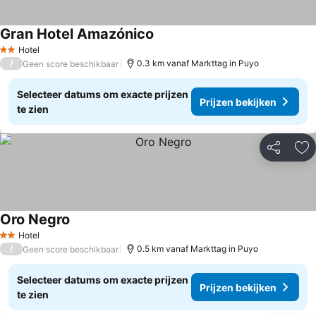
Gran Hotel Amazónico
Hotel
2 Sterren
/
0.3 km vanaf Markttag in Puyo
Geen score beschikbaar
Selecteer datums om exacte prijzen
Prijzen bekijken
te zien
Delen
To
Oro Negro
Hotel
2 Sterren
/
0.5 km vanaf Markttag in Puyo
Geen score beschikbaar
Selecteer datums om exacte prijzen
Prijzen bekijken
te zien