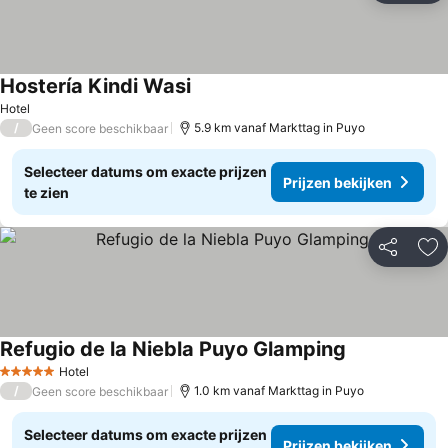
Hostería Kindi Wasi
Hotel
/
5.9 km vanaf Markttag in Puyo
Geen score beschikbaar
Selecteer datums om exacte prijzen
Prijzen bekijken
te zien
Delen
To
Refugio de la Niebla Puyo Glamping
Hotel
5 Sterren
/
1.0 km vanaf Markttag in Puyo
Geen score beschikbaar
Selecteer datums om exacte prijzen
Prijzen bekijken