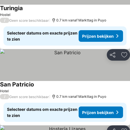
Turingia
Hostel
/
0.7 km vanaf Markttag in Puyo
Geen score beschikbaar
Selecteer datums om exacte prijzen
Prijzen bekijken
te zien
Delen
To
San Patricio
Hotel
/
0.7 km vanaf Markttag in Puyo
Geen score beschikbaar
Selecteer datums om exacte prijzen
Prijzen bekijken
te zien