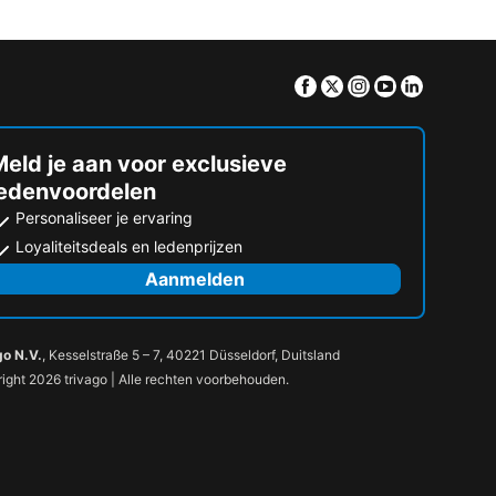
Facebook
Twitter
Instagram
Youtube
Linkedin
eld je aan voor exclusieve
ledenvoordelen
Personaliseer je ervaring
Loyaliteitsdeals en ledenprijzen
Aanmelden
go N.V.
, Kesselstraße 5 – 7, 40221 Düsseldorf, Duitsland
ight 2026 trivago | Alle rechten voorbehouden.