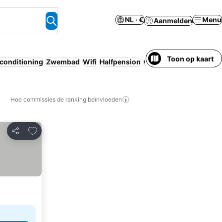
NL · €
Menu
Aanmelden
Toon op kaart
rconditioning
Zwembad
Wifi
Halfpension
Gratis annulering
Hoe commissies de ranking beïnvloeden
Toevoegen aan favorieten
Delen