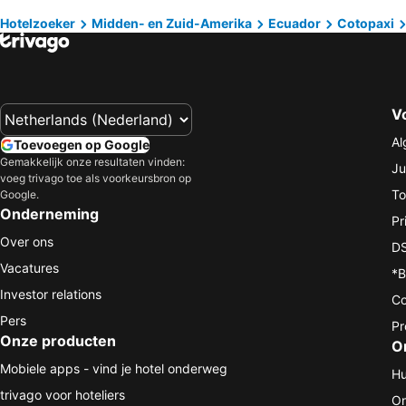
Hotelzoeker
Midden- en Zuid-Amerika
Ecuador
Cotopaxi
V
Al
Toevoegen op Google
Gemakkelijk onze resultaten vinden:
Ju
voeg trivago toe als voorkeursbron op
To
Google.
Onderneming
Pr
Over ons
DS
Vacatures
*B
Investor relations
Co
Pers
Pr
Onze producten
O
Mobiele apps - vind je hotel onderweg
Hu
trivago voor hoteliers
On