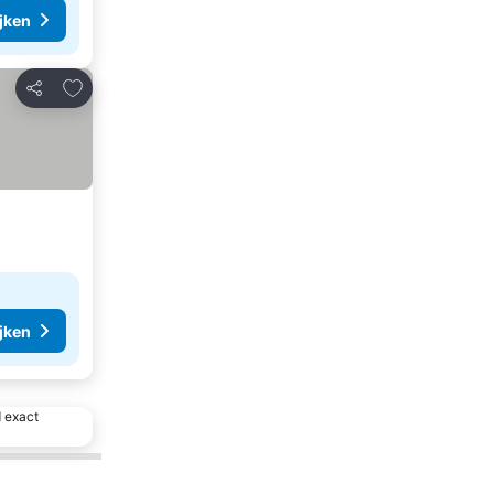
ijken
Toevoegen aan favorieten
Delen
ijken
d exact