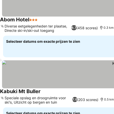
Abom Hotel
3 Sterren
Prijzen bekijken
Diverse eetgelegenheden ter plaatse,
(458 scores)
6,7
0.3 km 
Directe ski-in/ski-out toegang
Prijzen bekijken
Selecteer datums om exacte prijzen te zien
Kabuki Mt Buller
Prijzen bekijken
Speciale opslag en droogruimte voor
(203 scores)
7,0
0.5 km 
ski's, Uitzicht op bergen en tuin
Prijzen bekijken
Selecteer datums om exacte prijzen te zien