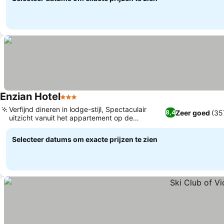
Enzian Hotel
3 Sterren
Prijzen bekijken
Verfijnd dineren in lodge-stijl, Spectaculair
Zeer goed
(35
8,4
uitzicht vanuit het appartement op de
Prijzen bekijken
bovenste verdieping
Selecteer datums om exacte prijzen te zien