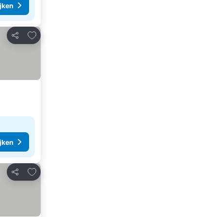
ijken
Toevoegen aan favorieten
Delen
ijken
Toevoegen aan favorieten
Delen