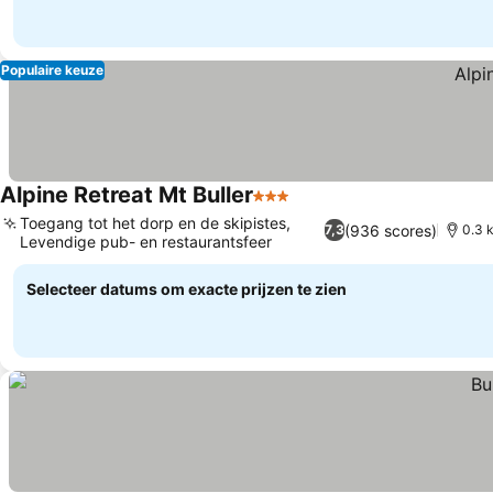
Populaire keuze
Alpine Retreat Mt Buller
3 Sterren
Prijzen bekijken
Toegang tot het dorp en de skipistes,
(936 scores)
7,3
0.3 
Levendige pub- en restaurantsfeer
Prijzen bekijken
Selecteer datums om exacte prijzen te zien