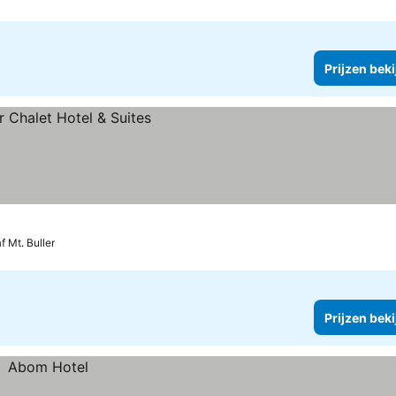
Prijzen bek
en
f Mt. Buller
Prijzen bek