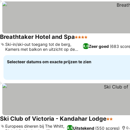
Breathtaker Hotel and Spa
4 Sterren
Prijzen bekijken
Ski-in/ski-out toegang tot de berg,
Zeer goed
(683 score
8,0
Kamers met balkon en uitzicht op de
Prijzen bekijken
bergen
Selecteer datums om exacte prijzen te zien
Ski Club of Victoria - Kandahar Lodge
2 Sterren
Prijzen
Europees dineren bij The Whitt,
Uitstekend
(550 scores)
8,5
0.