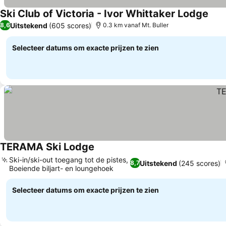
Ski Club of Victoria - Ivor Whittaker Lodge
Prij
Uitstekend
(605 scores)
8,6
0.3 km vanaf Mt. Buller
Selecteer datums om exacte prijzen te zien
TERAMA Ski Lodge
Prijzen bekijken
Ski-in/ski-out toegang tot de pistes,
Uitstekend
(245 scores)
8,7
Boeiende biljart- en loungehoek
Prijzen bekijken
Selecteer datums om exacte prijzen te zien