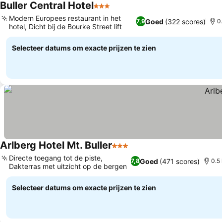
Buller Central Hotel
3 Sterren
Prijzen bekijken
Modern Europees restaurant in het
Goed
(322 scores)
7,9
0
hotel, Dicht bij de Bourke Street lift
Prijzen bekijken
Selecteer datums om exacte prijzen te zien
Arlberg Hotel Mt. Buller
3 Sterren
Prijzen bekijken
Directe toegang tot de piste,
Goed
(471 scores)
7,8
0.5
Dakterras met uitzicht op de bergen
Prijzen bekijken
Selecteer datums om exacte prijzen te zien