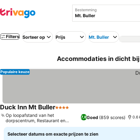
Bestemming
Filters
Sorteer op
Prijs
Mt. Buller
Accommodaties in dicht bij 
Populaire keuze
Duck Inn Mt Buller
4 Sterren
Prijzen bekijken
Op loopafstand van het
Goed
(859 scores)
7,8
0.6 
dorpscentrum, Restaurant en
Prijzen bekijken
loungebar
Selecteer datums om exacte prijzen te zien