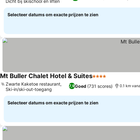
Dicht bij skischool en liften
Prijzen bekijken
Selecteer datums om exacte prijzen te zien
Mt Buller Chalet Hotel & Suites
4 Sterren
Prijzen bekijk
Zwarte Kaketoe restaurant,
Goed
(731 scores)
7,9
0.1 km vana
Ski-in/ski-out-toegang
Prijzen bekijken
Selecteer datums om exacte prijzen te zien