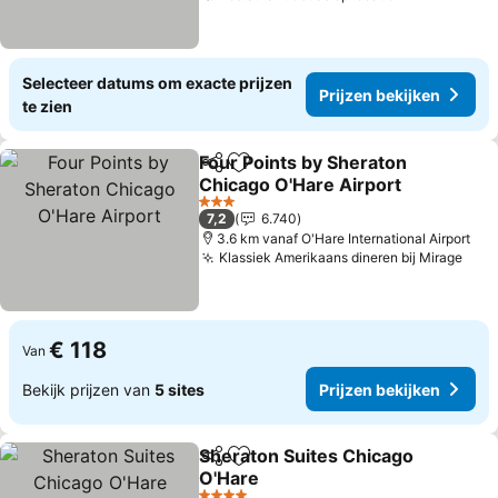
Selecteer datums om exacte prijzen
Prijzen bekijken
te zien
Four Points by Sheraton
Delen
Toevoegen aan favorieten
Chicago O'Hare Airport
Prijzen bekijken
3 Sterren
7,2
6.740
3.6 km vanaf O'Hare International Airport
Klassiek Amerikaans dineren bij Mirage
Prij
€ 118
Van
Bekijk prijzen van
5 sites
Prijzen bekijken
Sheraton Suites Chicago
Delen
Toevoegen aan favorieten
O'Hare