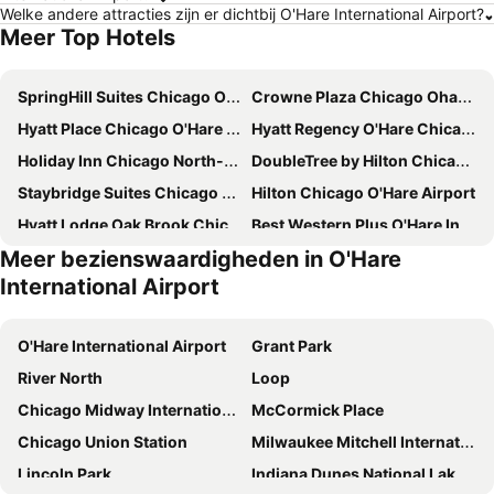
Welke andere attracties zijn er dichtbij O'Hare International Airport?
Meer Top Hotels
SpringHill Suites Chicago O'Hare
Crowne Plaza Chicago Ohare Hotel & Conf Ctr By Ihg
Hyatt Place Chicago O'Hare Airport
Hyatt Regency O'Hare Chicago
Holiday Inn Chicago North-evanston By Ihg
DoubleTree by Hilton Chicago O'Hare Airport - Rosemont
Staybridge Suites Chicago -- Glenview by IHG
Hilton Chicago O'Hare Airport
Hyatt Lodge Oak Brook Chicago
Best Western Plus O'Hare International South Hotel
Meer bezienswaardigheden in O'Hare
Motel 6 Elk Grove Village, IL
Super 8 by Wyndham Deerfield/Northbrook
International Airport
Wyndham Chicago O'Hare
Quality Inn Schaumburg - Chicago near the Mall
Motel 6 Schiller Park, IL - Chicago O'Hare
Carleton of Oak Park
O'Hare International Airport
Grant Park
O'Hare Inn & Suites
Hampton Inn & Suites Chicago-North Shore/Skokie
River North
Loop
Embassy Suites by Hilton Chicago O'Hare Rosemont
La Quinta by Wyndham Chicago O'Hare Airport
Chicago Midway International Airport
McCormick Place
Courtyard Chicago Wood Dale/Itasca
Holiday Inn Chicago Ohare - Rosemont By Ihg
Chicago Union Station
Milwaukee Mitchell International Airport
Comfort Suites Chicago O'Hare Airport
Hyatt Regency Deerfield
Lincoln Park
Indiana Dunes National Lakeshore
Super 8 by Wyndham Chicago/Rosemont/O'Hare/SE
Sheraton Suites Chicago O'Hare