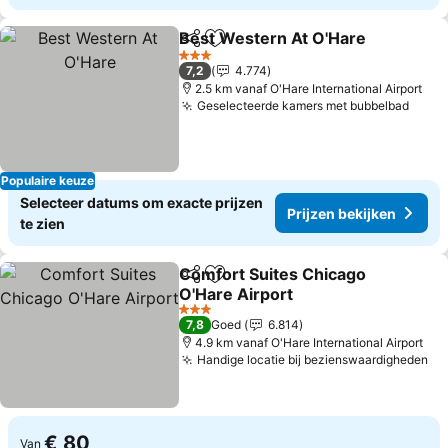
Best Western At O'Hare
Delen
Toevoegen aan favorieten
Pr
3 Sterren
7,2
4.774
2.5 km vanaf O'Hare International Airport
Geselecteerde kamers met bubbelbad
Prijz
Populaire keuze
Selecteer datums om exacte prijzen
Prijzen bekijken
te zien
Comfort Suites Chicago
Delen
Toevoegen aan favorieten
O'Hare Airport
Prijzen bekijken
3 Sterren
7,8
Goed
6.814
4.9 km vanaf O'Hare International Airport
Handige locatie bij bezienswaardigheden
Pr
€ 80
Van