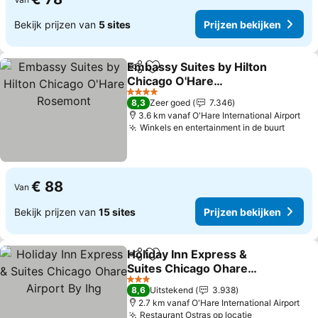
Bekijk prijzen van
5 sites
Prijzen bekijken
Embassy Suites by Hilton
Delen
Toevoegen aan favorieten
Chicago O'Hare
Rosemont
Prijzen bekijken
4 Sterren
8,3
Zeer goed
7.346
3.6 km vanaf O'Hare International Airport
Winkels en entertainment in de buurt
Prijze
€ 88
Van
Bekijk prijzen van
15 sites
Prijzen bekijken
Holiday Inn Express &
Delen
Toevoegen aan favorieten
Suites Chicago Ohare
Airport By Ihg
Prijzen bekijken
3 Sterren
8,6
Uitstekend
3.938
2.7 km vanaf O'Hare International Airport
Restaurant Ostras op locatie
Prijzen beki