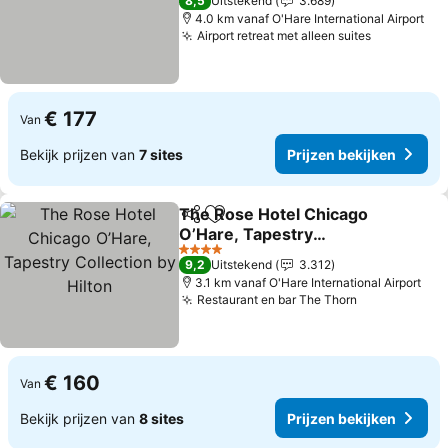
8,5
Uitstekend
3.689
4.0 km vanaf O'Hare International Airport
Airport retreat met alleen suites
Prijzen be
€ 177
Van
Bekijk prijzen van
7 sites
Prijzen bekijken
The Rose Hotel Chicago
Delen
Toevoegen aan favorieten
O’Hare, Tapestry
Collection by Hilton
Prijzen bekijken
4 Sterren
9,2
Uitstekend
3.312
3.1 km vanaf O'Hare International Airport
Restaurant en bar The Thorn
Prijzen beki
€ 160
Van
Bekijk prijzen van
8 sites
Prijzen bekijken