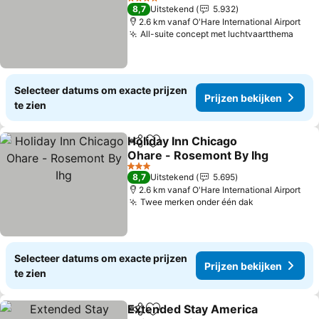
Prijzen bekijken
4 Sterren
8,7
Uitstekend
5.932
2.6 km vanaf O'Hare International Airport
All-suite concept met luchtvaartthema
Prij
Selecteer datums om exacte prijzen
Prijzen bekijken
te zien
Holiday Inn Chicago
Delen
Toevoegen aan favorieten
Ohare - Rosemont By Ihg
Prijzen bekijken
3 Sterren
8,7
Uitstekend
5.695
2.6 km vanaf O'Hare International Airport
Twee merken onder één dak
Prijzen beki
Selecteer datums om exacte prijzen
Prijzen bekijken
te zien
Extended Stay America
Delen
Toevoegen aan favorieten