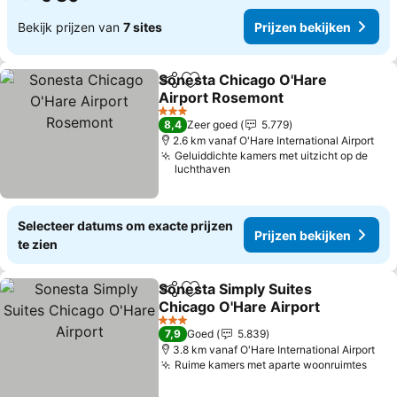
Bekijk prijzen van
7 sites
Prijzen bekijken
Sonesta Chicago O'Hare
Delen
Toevoegen aan favorieten
Airport Rosemont
Prijzen bekijken
3 Sterren
8,4
Zeer goed
5.779
2.6 km vanaf O'Hare International Airport
Geluiddichte kamers met uitzicht op de
luchthaven
Selecteer datums om exacte prijzen
Prijzen bekijken
te zien
Sonesta Simply Suites
Delen
Toevoegen aan favorieten
Chicago O'Hare Airport
Prijzen bekijken
3 Sterren
7,9
Goed
5.839
3.8 km vanaf O'Hare International Airport
Ruime kamers met aparte woonruimtes
Prij