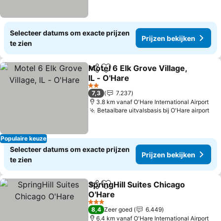
Selecteer datums om exacte prijzen
Prijzen bekijken
te zien
Motel 6 Elk Grove Village,
Delen
Toevoegen aan favorieten
IL - O'Hare
Prijzen bekijken
2 Sterren
7,3
7.237
3.8 km vanaf O'Hare International Airport
Betaalbare uitvalsbasis bij O'Hare airport
Pri
Populaire keuze
Selecteer datums om exacte prijzen
Prijzen bekijken
te zien
SpringHill Suites Chicago
Delen
Toevoegen aan favorieten
O'Hare
Prijzen bekijken
3 Sterren
8,4
Zeer goed
6.449
6.4 km vanaf O'Hare International Airport