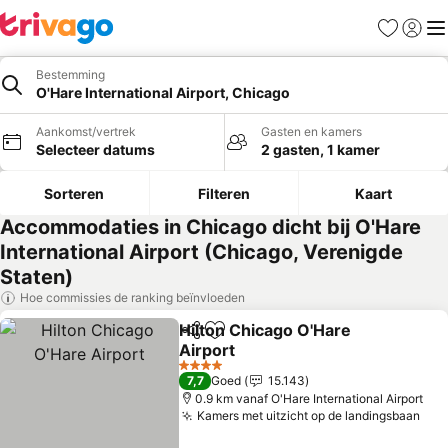
Favorieten
Aanmel
Me
Bestemming
O'Hare International Airport, Chicago
Aankomst/vertrek
Gasten en kamers
Selecteer datums
2 gasten, 1 kamer
Sorteren
Filteren
Kaart
Accommodaties in Chicago dicht bij O'Hare
International Airport (Chicago, Verenigde
Staten)
Hoe commissies de ranking beïnvloeden
Hilton Chicago O'Hare
Delen
Toevoegen aan favorieten
Airport
Prijzen bekijken
4 Sterren
7,7
Goed
15.143
0.9 km vanaf O'Hare International Airport
Kamers met uitzicht op de landingsbaan
Pri