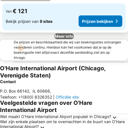
€ 121
Van
Bekijk prijzen van
9 sites
Prijzen bekijken
Meer info
De prijzen en beschikbaarheid die wij van boekingssites ontvangen
veranderen continu. Hierdoor kan het voorkomen dat je op de
boekingssite niet altijd exact dezelfde aanbieding ziet als op
trivago.
O'Hare International Airport (Chicago,
Verenigde Staten)
Contact
P.O. Box 66142
,
IL 60666
,
Telefoon
:
+1(800) 8326352
|
Officiële site
Veelgestelde vragen over O'Hare
International Airport
Wat maakt O'Hare International Airport populair in Chicago?
Wat zijn enkele plaatsen om te overnachten in de buurt van O'Hare
International Airport?