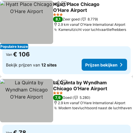
Hyatt Place Chicago
Delen
Toevoegen aan favorieten
O'Hare Airport
Prijzen bekijken
3 Sterren
8,1
Zeer goed
8.779
2.9 km vanaf O'Hare International Airport
Kameruitzicht voor luchtvaartliefhebbers
Pri
Populaire keuze
€ 106
Van
Bekijk prijzen van
12 sites
Prijzen bekijken
La Quinta by Wyndham
Delen
Toevoegen aan favorieten
Chicago O'Hare Airport
Prijzen bekijken
3 Sterren
7,9
Goed
5.280
2.9 km vanaf O'Hare International Airport
Modern toevluchtsoord naast de luchthaven
€ 78
Van