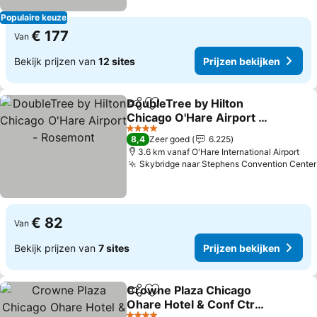
Populaire keuze
€ 177
Van
Bekijk prijzen van
12 sites
Prijzen bekijken
DoubleTree by Hilton
Delen
Toevoegen aan favorieten
Chicago O'Hare Airport -
Rosemont
Prijzen bekijken
4 Sterren
8,4
Zeer goed
6.225
3.6 km vanaf O'Hare International Airport
Skybridge naar Stephens Convention Center
€ 82
Van
Bekijk prijzen van
7 sites
Prijzen bekijken
Crowne Plaza Chicago
Delen
Toevoegen aan favorieten
Ohare Hotel & Conf Ctr