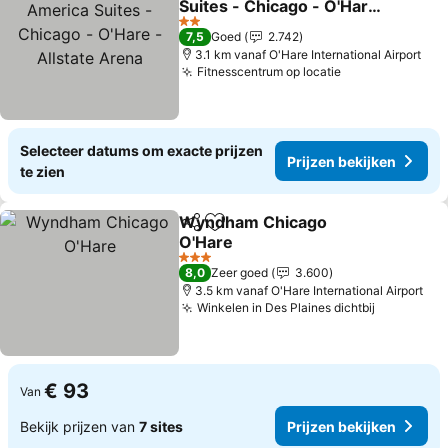
Suites - Chicago - O'Hare
- Allstate Arena
Prijzen bekijken
2 Sterren
7,5
Goed
2.742
3.1 km vanaf O'Hare International Airport
Fitnesscentrum op locatie
Prijzen bekijk
Selecteer datums om exacte prijzen
Prijzen bekijken
te zien
Wyndham Chicago
Delen
Toevoegen aan favorieten
O'Hare
Prijzen bekijken
3 Sterren
8,0
Zeer goed
3.600
3.5 km vanaf O'Hare International Airport
Winkelen in Des Plaines dichtbij
Prijzen b
€ 93
Van
Bekijk prijzen van
7 sites
Prijzen bekijken