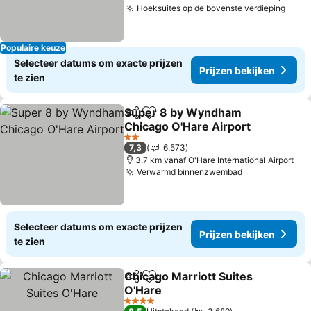
Hoeksuites op de bovenste verdieping
Prijz
Populaire keuze
Selecteer datums om exacte prijzen
Prijzen bekijken
te zien
Super 8 by Wyndham
Delen
Toevoegen aan favorieten
Chicago O'Hare Airport
Prijzen bekijken
2 Sterren
7,3
6.573
3.7 km vanaf O'Hare International Airport
Verwarmd binnenzwembad
Prijzen bekij
Selecteer datums om exacte prijzen
Prijzen bekijken
te zien
Chicago Marriott Suites
Delen
Toevoegen aan favorieten
O'Hare
Prijzen bekijken
4 Sterren