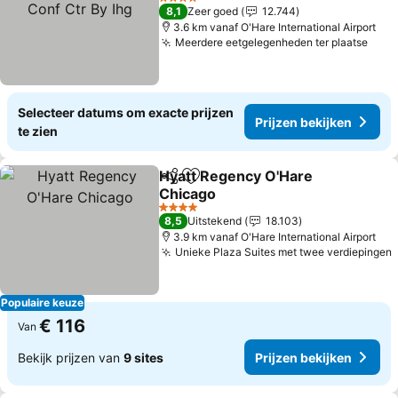
By Ihg
Prijzen bekijken
4 Sterren
8,1
Zeer goed
12.744
3.6 km vanaf O'Hare International Airport
Meerdere eetgelegenheden ter plaatse
Prij
Selecteer datums om exacte prijzen
Prijzen bekijken
te zien
Hyatt Regency O'Hare
Delen
Toevoegen aan favorieten
Chicago
Prijzen bekijken
4 Sterren
8,5
Uitstekend
18.103
3.9 km vanaf O'Hare International Airport
Unieke Plaza Suites met twee verdiepingen
P
Populaire keuze
€ 116
Van
Bekijk prijzen van
9 sites
Prijzen bekijken