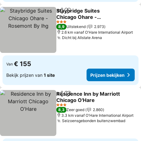
Staybridge Suites
Delen
Toevoegen aan favorieten
Chicago Ohare -
Rosemont By Ihg
Prijzen bekijken
3 Sterren
8,9
Uitstekend
2.973
2.6 km vanaf O'Hare International Airport
Dicht bij Allstate Arena
Prijzen bekijken
€ 155
Van
Bekijk prijzen van
1 site
Prijzen bekijken
Residence Inn by Marriott
Delen
Toevoegen aan favorieten
Chicago O'Hare
Prijzen bekijken
3 Sterren
8,3
Zeer goed
2.860
3.3 km vanaf O'Hare International Airport
Seizoensgebonden buitenzwembad
Prijze