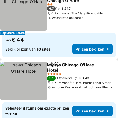
Chicago O'Hare
Prijzen bekijken
2 Sterren
6,7
8.642
0.2 km vanaf The Magnificent Mile
Wasserette op locatie
Prijzen bekijken
Populaire keuze
€ 44
Van
Bekijk prijzen van
10 sites
Prijzen bekijken
Loews Chicago O'Hare
Delen
Toevoegen aan favorieten
Hotel
Prijzen bekijken
5 Sterren
9,1
Uitstekend
10.643
3.7 km vanaf O'Hare International Airport
Ashburn Restaurant met luchtvaartthema
Pri
Selecteer datums om exacte prijzen
Prijzen bekijken
te zien