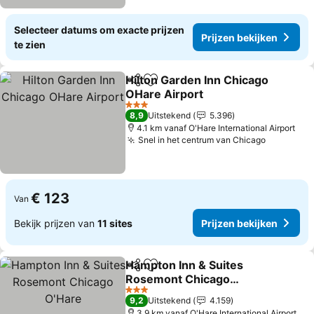
Selecteer datums om exacte prijzen
Prijzen bekijken
te zien
Hilton Garden Inn Chicago
Delen
Toevoegen aan favorieten
OHare Airport
Prijzen bekijken
3 Sterren
8,9
Uitstekend
5.396
4.1 km vanaf O'Hare International Airport
Snel in het centrum van Chicago
Prijzen b
€ 123
Van
Bekijk prijzen van
11 sites
Prijzen bekijken
Hampton Inn & Suites
Delen
Toevoegen aan favorieten
Rosemont Chicago
O'Hare
Prijzen bekijken
3 Sterren
9,2
Uitstekend
4.159
3.9 km vanaf O'Hare International Airport