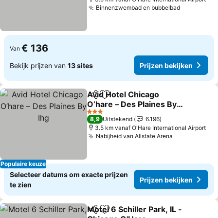
Binnenzwembad en bubbelbad
Prijzen be
€ 136
Van
Bekijk prijzen van
13 sites
Prijzen bekijken
Avid Hotel Chicago
Delen
Toevoegen aan favorieten
O’hare – Des Plaines By
Ihg
Prijzen bekijken
3 Sterren
8,9
Uitstekend
6.196
3.5 km vanaf O'Hare International Airport
Nabijheid van Allstate Arena
Prijzen beki
Populaire keuze
Selecteer datums om exacte prijzen
Prijzen bekijken
te zien
Motel 6 Schiller Park, IL -
Delen
Toevoegen aan favorieten