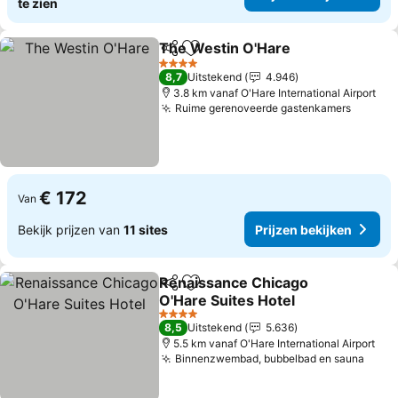
te zien
The Westin O'Hare
Delen
Toevoegen aan favorieten
Prijzen
4 Sterren
8,7
Uitstekend
4.946
3.8 km vanaf O'Hare International Airport
Ruime gerenoveerde gastenkamers
Prijzen
€ 172
Van
Bekijk prijzen van
11 sites
Prijzen bekijken
Renaissance Chicago
Delen
Toevoegen aan favorieten
O'Hare Suites Hotel
Prijzen bekijken
4 Sterren
8,5
Uitstekend
5.636
5.5 km vanaf O'Hare International Airport
Binnenzwembad, bubbelbad en sauna
Prijz