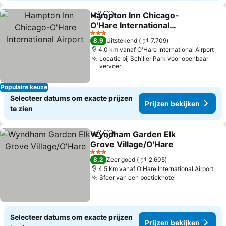
Hampton Inn Chicago-
Delen
Toevoegen aan favorieten
O'Hare International
Airport
Prijzen bekijken
3 Sterren
8,9
Uitstekend
7.709
4.0 km vanaf O'Hare International Airport
Locatie bij Schiller Park voor openbaar
vervoer
Populaire keuze
Selecteer datums om exacte prijzen
Prijzen bekijken
te zien
Wyndham Garden Elk
Delen
Toevoegen aan favorieten
Grove Village/O'Hare
Prijzen bekijken
3 Sterren
8,2
Zeer goed
2.605
4.5 km vanaf O'Hare International Airport
Sfeer van een boetiekhotel
Prijzen bekij
Selecteer datums om exacte prijzen
Prijzen bekijken