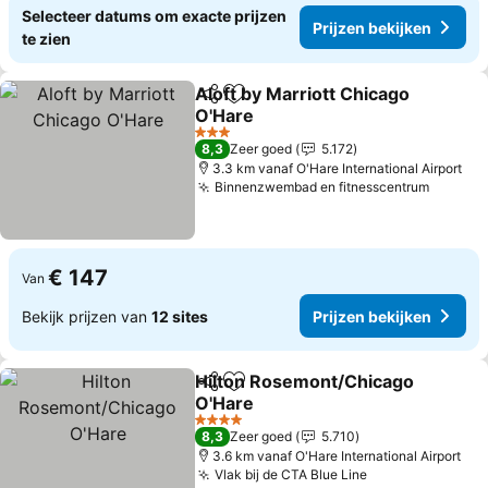
Selecteer datums om exacte prijzen
Prijzen bekijken
te zien
Aloft by Marriott Chicago
Delen
Toevoegen aan favorieten
O'Hare
Prijzen bekijken
3 Sterren
8,3
Zeer goed
5.172
3.3 km vanaf O'Hare International Airport
Binnenzwembad en fitnesscentrum
Prijzen
€ 147
Van
Bekijk prijzen van
12 sites
Prijzen bekijken
Hilton Rosemont/Chicago
Delen
Toevoegen aan favorieten
O'Hare
Prijzen bekijken
4 Sterren
8,3
Zeer goed
5.710
3.6 km vanaf O'Hare International Airport
Vlak bij de CTA Blue Line
Prijzen bekijke