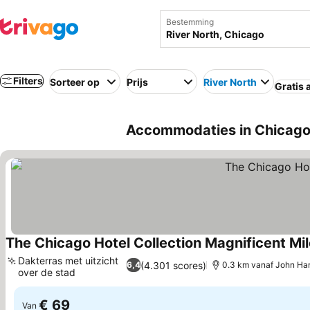
Bestemming
Filters
Sorteer op
Prijs
River North
Gratis 
Accommodaties in Chicago d
The Chicago Hotel Collection Magnificent Mil
Dakterras met uitzicht
(4.301 scores)
6,4
0.3 km vanaf John Ha
over de stad
Prijzen bekijken
€ 69
Van