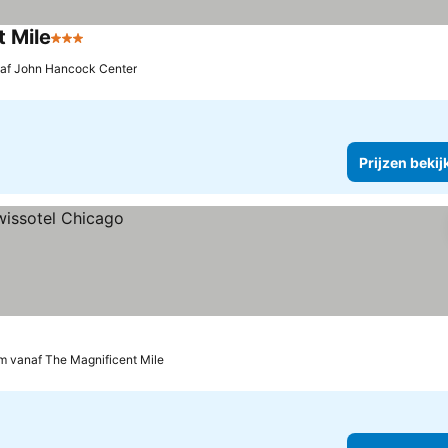
 Mile
3 Sterren
Prijzen bekijken
af John Hancock Center
Prijzen bekij
m vanaf The Magnificent Mile