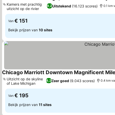
Kamers met prachtig
Uitstekend
(16.123 scores)
9,2
0.1 km 
uitzicht op de rivier
Prijzen bekijken
€ 151
Van
Bekijk prijzen van
10 sites
Chicago Marriott Downtown Magnificent Mil
Uitzicht op de skyline
Zeer goed
(9.043 scores)
8,2
0.4 km va
of Lake Michigan
Prijzen bekijken
€ 195
Van
Bekijk prijzen van
11 sites