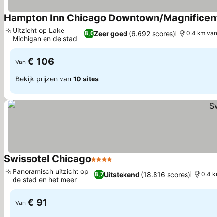
Hampton Inn Chicago Downtown/Magnificent
Uitzicht op Lake
Zeer goed
(6.692 scores)
8,0
0.4 km van
Michigan en de stad
Prijzen bekijken
€ 106
Van
Bekijk prijzen van
10 sites
Swissotel Chicago
4 Sterren
Prijzen bekijken
Panoramisch uitzicht op
Uitstekend
(18.816 scores)
8,7
0.4 k
de stad en het meer
Prijzen bekijken
€ 91
Van