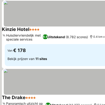
Kinzie Hotel
4 Sterren
Prijzen bekijken
Huisdiervriendelijk met
Uitstekend
(8.782 scores)
8,9
0.4 km v
speciale services
Prijzen bekijken
€ 178
Van
Bekijk prijzen van
11 sites
The Drake
4 Sterren
Prijzen bekijken
Panoramisch uitzicht op
8,6
0.1 k