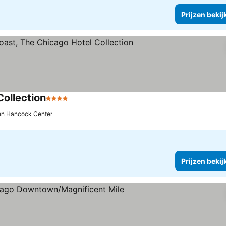
Prijzen bekij
ollection
4 Sterren
Prijzen bekijken
hn Hancock Center
Prijzen bekij