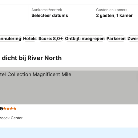
Aankomst/vertrek
Gasten en kamers
Selecteer datums
2 gasten, 1 kamer
annulering
Hotels
Score: 8,0+
Ontbijt inbegrepen
Parkeren
Zwe
icht bij River North
e
4 Sterren
Prijzen bekijken
ncock Center