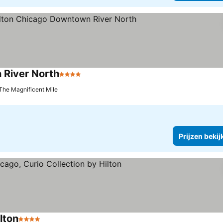
 River North
4 Sterren
Prijzen bekijken
The Magnificent Mile
Prijzen bekij
lton