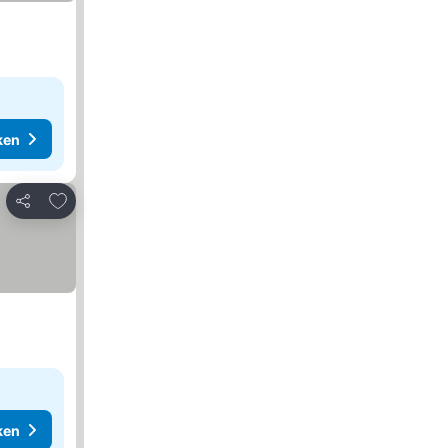
ken
Toevoegen aan favorieten
Delen
ken