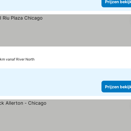
Prijzen bekij
 km vanaf River North
Prijzen bekij