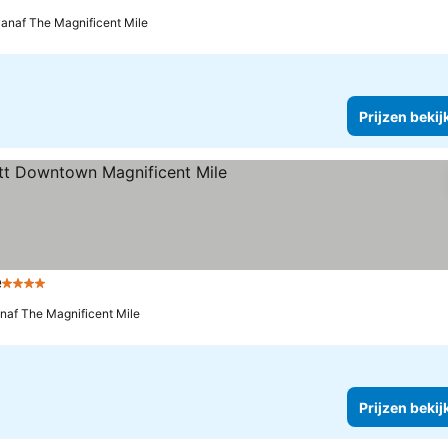
4 Sterren
Prijzen bekijken
vanaf The Magnificent Mile
Prijzen bekij
e
4 Sterren
Prijzen bekijken
naf The Magnificent Mile
Prijzen bekij