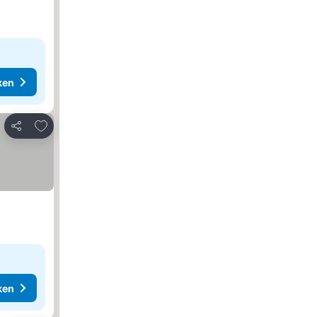
ken
Toevoegen aan favorieten
Delen
ken