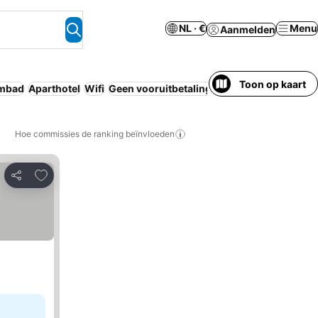
NL · €
Menu
Aanmelden
Toon op kaart
mbad
Aparthotel
Wifi
Geen vooruitbetaling nodig
Bubbelbad
Re
Hoe commissies de ranking beïnvloeden
Toevoegen aan favorieten
Delen