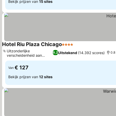
Bekijk prijzen van
15 sites
Hotel Riu Plaza Chicago
4 Sterren
Prijzen bekijken
Uitzonderlijke
Uitstekend
(14.392 scores)
9,2
0.8
verscheidenheid aan
Prijzen bekijken
ontbijtbuffet
€ 127
Van
Bekijk prijzen van
12 sites