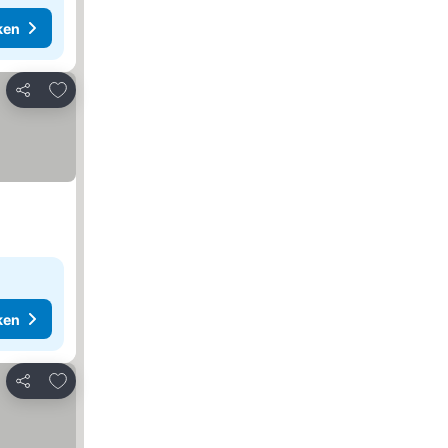
ken
Toevoegen aan favorieten
Delen
ken
Toevoegen aan favorieten
Delen