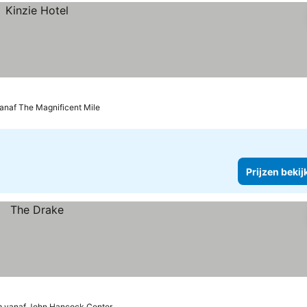
anaf The Magnificent Mile
Prijzen bekij
m vanaf John Hancock Center