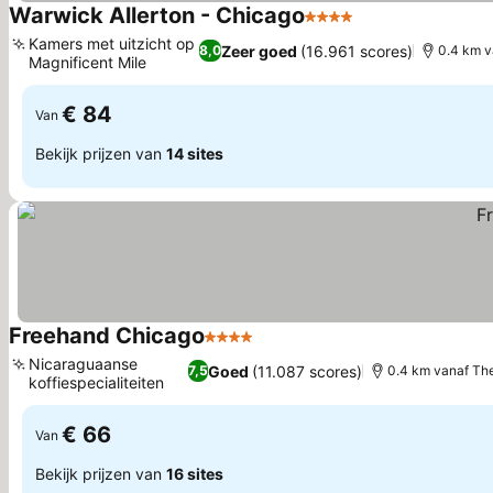
Warwick Allerton - Chicago
4 Sterren
Prijzen bekijken
Kamers met uitzicht op
Zeer goed
(16.961 scores)
8,0
0.4 km 
Magnificent Mile
Prijzen bekijken
€ 84
Van
Bekijk prijzen van
14 sites
Freehand Chicago
4 Sterren
Prijzen bekijken
Nicaraguaanse
Goed
(11.087 scores)
7,5
0.4 km vanaf The
koffiespecialiteiten
Prijzen bekijken
€ 66
Van
Bekijk prijzen van
16 sites