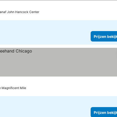
vanaf John Hancock Center
Prijzen bekij
 Magnificent Mile
Prijzen bekij