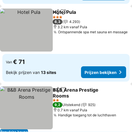
Hotel Pula
Delen
Toevoegen aan favorieten
Prijzen bekijken
3 Sterren
6,3
4.293
3.2 km vanaf Pula
Ontspannende spa met sauna en massage
Pr
€ 71
Van
Bekijk prijzen van
13 sites
Prijzen bekijken
B&B Arena Prestige
Delen
Toevoegen aan favorieten
Rooms
Prijzen bekijken
2 Sterren
9,2
Uitstekend
925
0.7 km vanaf Pula
Handige toegang tot de luchthaven
Prijzen
Populaire keuze