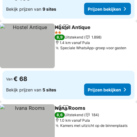
Bekijk prijzen van
9 sites
Prijzen bekijken
Hostel Antique
Delen
Toevoegen aan favorieten
Prijzen bek
2 Sterren
8,9
Uitstekend
1.898
1.4 km vanaf Pula
Speciale WhatsApp-groep voor gasten
Prij
€ 68
Van
Bekijk prijzen van
5 sites
Prijzen bekijken
Ivana Rooms
Delen
Toevoegen aan favorieten
Prijzen bekijk
8,6
Uitstekend
184
1.0 km vanaf Pula
Kamers met uitzicht op de binnenplaats
Prij