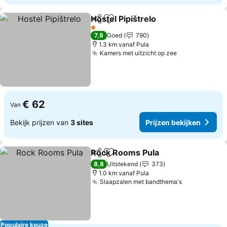
Hostel Pipištrelo
Delen
Toevoegen aan favorieten
Prijzen be
1 Sterren
7,8
Goed
790
1.3 km vanaf Pula
Kamers met uitzicht op zee
Prijzen bekij
€ 62
Van
Bekijk prijzen van
3 sites
Prijzen bekijken
Rock Rooms Pula
Delen
Toevoegen aan favorieten
Prijzen b
8,8
Uitstekend
373
1.0 km vanaf Pula
Slaapzalen met bandthema's
Prijzen beki
Populaire keuze