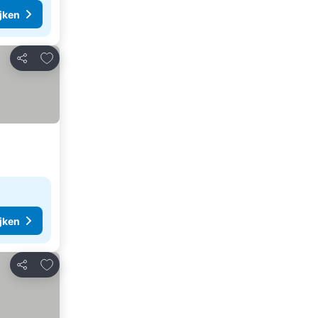
ijken
Toevoegen aan favorieten
Delen
ijken
Toevoegen aan favorieten
Delen