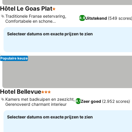
Hôtel Le Goas Plat
1 Sterren
Traditionele Franse eetervaring,
Uitstekend
(549 scores
8,9
Comfortabele en schone
accommodaties
Selecteer datums om exacte prijzen te zien
Populaire keuze
Hotel Bellevue
3 Sterren
Kamers met badkuipen en zeezicht,
Zeer goed
(2.952 scores)
8,1
Gerenoveerd charmant interieur
Selecteer datums om exacte prijzen te zien