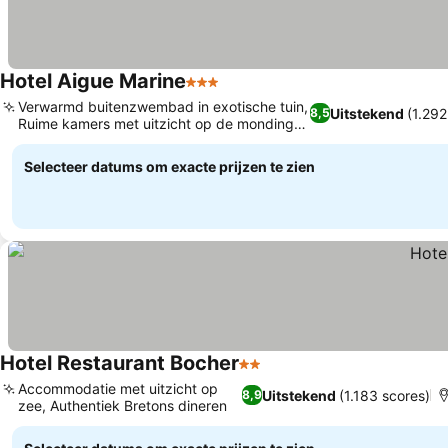
Hotel Aigue Marine
3 Sterren
Verwarmd buitenzwembad in exotische tuin,
Uitstekend
(1.292
8,5
Ruime kamers met uitzicht op de monding
of tuin
Selecteer datums om exacte prijzen te zien
Hotel Restaurant Bocher
2 Sterren
Accommodatie met uitzicht op
Uitstekend
(1.183 scores)
8,9
zee, Authentiek Bretons dineren