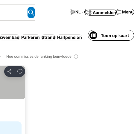
NL · €
Menu
Aanmelden
Toon op kaart
Zwembad
Parkeren
Strand
Halfpension
)
Hoe commissies de ranking beïnvloeden
Toevoegen aan favorieten
Delen