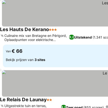
Les Hauts De Kerano
3 Sterren
Culinaire mix van Bretagne en Périgord,
Uitstekend
(1.341 sc
9,2
Oplaadpunten voor elektrische
voertuigen
€ 66
Van
Bekijk prijzen van
3 sites
Le Relais De Launay
2 Sterren
Uitgestrekte tuin en terras,
Zeer goed
(855 scores)
8,2