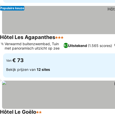
Populaire keuze
Hôtel Les Agapanthes
3 Sterren
Verwarmd buitenzwembad, Tuin
Uitstekend
(1.565 scores)
9,1
met panoramisch uitzicht op zee
€ 73
Van
Bekijk prijzen van
12 sites
Hôtel Le Goëlo
2 Sterren