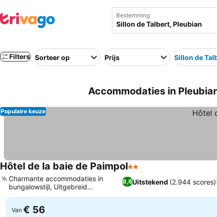
Bestemming
Filters
Sorteer op
Prijs
Sillon de Tal
Accommodaties in Pleubian d
Populaire keuze
Hôtel de la baie de Paimpol
2 Sterren
Charmante accommodaties in
Uitstekend
(2.944 scores)
8,6
bungalowstijl, Uitgebreid
ontbijtbuffet
€ 56
Van