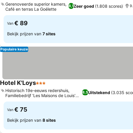
Gerenoveerde superior kamers,
Zeer goed
(1.808 scores)
8,1
9
Café en terras La Goélette
€ 89
Van
Bekijk prijzen van
7 sites
Populaire keuze
Hotel K'Loys
3 Sterren
Historisch 19e-eeuws redershuis,
Uitstekend
(3.035 sco
8,5
Familiebedrijf 'Les Maisons de Louis'
collectie
€ 75
Van
Bekijk prijzen van
8 sites