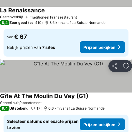
La Renaissance
Gastenverblijf
Traditioneel Frans restaurant
8,4
Zeer goed
410
8.6 km vanaf La Suisse Normande
€ 67
Van
Bekijk prijzen van
7 sites
Prijzen bekijken
Delen
To
Gîte At The Moulin Du Vey (G1)
Geheel huis/appartement
9,4
Uitstekend
17
0.6 km vanaf La Suisse Normande
Selecteer datums om exacte prijzen
Prijzen bekijken
te zien