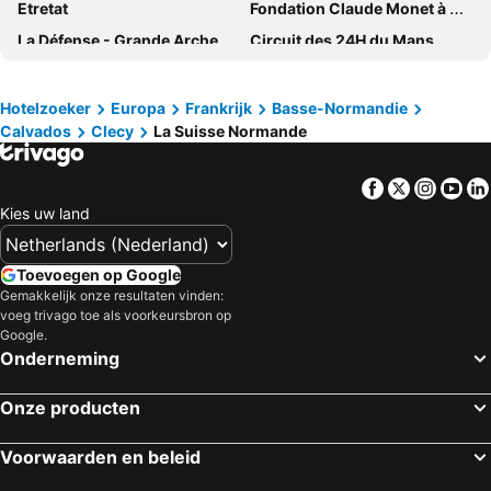
Etretat
Fondation Claude Monet à Giverny
La Défense - Grande Arche
Circuit des 24H du Mans
Chartres Centre
d'Etretat
Plage de Deauville
Haven van Honfleur
Hotelzoeker
Europa
Frankrijk
Basse-Normandie
Calvados
Clecy
La Suisse Normande
St Helier Harbour
Port de Fecamp
Dieppe Plage
Villers-sur-Mer
Facebook
Twitter
Insta
Yo
Plage de Cabourg
Plage de Veules-les-Roses
Kies uw land
Riva Bella beach
Le Pont de Normandie
Plage d'Yport
Plage de Dieppe
Toevoegen op Google
Haras National du Pin
Arromanches 360
Gemakkelijk onze resultaten vinden:
voeg trivago toe als voorkeursbron op
Plage de Luc-sur-Mer
Golf d'Etretat
Google.
Onderneming
Armada Rouen
La Suisse Normande
Criel Plage
Gare de Rouen Rive Droite
Onze producten
Sillon de Talbert
Domaine national de Saint-Cloud
Luchthaven Beauvais
Funiculaire
Voorwaarden en beleid
Rouen Airport
Musée du Débarquement Utah Beach