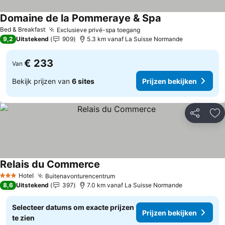
Domaine de la Pommeraye & Spa
Bed & Breakfast
Exclusieve privé-spa toegang
9,2
Uitstekend
909
5.3 km vanaf La Suisse Normande
€ 233
Van
Bekijk prijzen van
6 sites
Prijzen bekijken
Delen
To
Relais du Commerce
Hotel
Buitenavonturencentrum
3 Sterren
8,6
Uitstekend
397
7.0 km vanaf La Suisse Normande
Selecteer datums om exacte prijzen
Prijzen bekijken
te zien