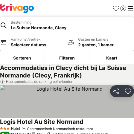
Favorieten
Aanmel
Me
Bestemming
La Suisse Normande, Clecy
Aankomst/vertrek
Gasten en kamers
Selecteer datums
2 gasten, 1 kamer
Sorteren
Filteren
Kaart
Accommodaties in Clecy dicht bij La Suisse
Normande (Clecy, Frankrijk)
Hoe commissies de ranking beïnvloeden
Delen
To
Logis Hotel Au Site Normand
Hotel
Gastronomisch Normandisch restaurant
3 Sterren