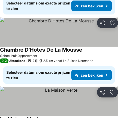
Selecteer datums om exacte prijzen
Prijzen bekijken
te zien
Delen
To
Chambre D'Hotes De La Mousse
Geheel huis/appartement
9,2
Uitstekend
71
2.5 km vanaf La Suisse Normande
Selecteer datums om exacte prijzen
Prijzen bekijken
te zien
Delen
To