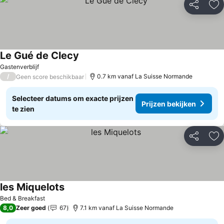
Delen
To
Le Gué de Clecy
Gastenverblijf
/
0.7 km vanaf La Suisse Normande
Geen score beschikbaar
Selecteer datums om exacte prijzen
Prijzen bekijken
te zien
Delen
To
les Miquelots
Bed & Breakfast
8,0
Zeer goed
67
7.1 km vanaf La Suisse Normande