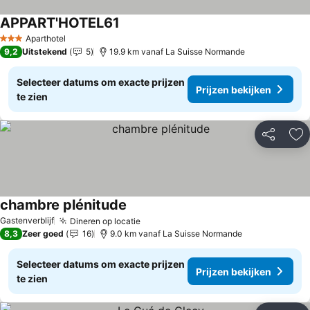
APPART'HOTEL61
Aparthotel
3 Sterren
9,2
Uitstekend
5
19.9 km vanaf La Suisse Normande
Selecteer datums om exacte prijzen
Prijzen bekijken
te zien
Delen
To
chambre plénitude
Gastenverblijf
Dineren op locatie
8,3
Zeer goed
16
9.0 km vanaf La Suisse Normande
Selecteer datums om exacte prijzen
Prijzen bekijken
te zien