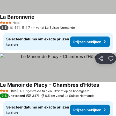
La Baronnerie
Hotel
4 Sterren
6,5
64
4.7 km vanaf La Suisse Normande
Selecteer datums om exacte prijzen
Prijzen bekijken
te zien
Delen
To
Le Manoir de Placy - Chambres d'Hôtes
Hotel
Uitgestrekte tuin en uitzicht op de boomgaard
3 Sterren
9,8
Uitstekend
347
0.5 km vanaf La Suisse Normande
Selecteer datums om exacte prijzen
Prijzen bekijken
te zien