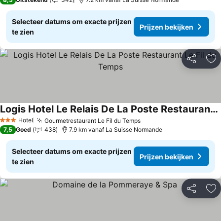
Selecteer datums om exacte prijzen
Prijzen bekijken
te zien
Delen
To
Logis Hotel Le Relais De La Poste Restaurant Le Fil du Temps
Hotel
Gourmetrestaurant Le Fil du Temps
3 Sterren
7,5
Goed
438
7.9 km vanaf La Suisse Normande
Selecteer datums om exacte prijzen
Prijzen bekijken
te zien
Delen
To