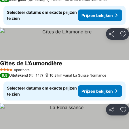
Selecteer datums om exacte prijzen
Prijzen bekijken
te zien
Delen
To
Gîtes de L'Aumondière
Aparthotel
4 Sterren
8,8
Uitstekend
147
10.8 km vanaf La Suisse Normande
Selecteer datums om exacte prijzen
Prijzen bekijken
te zien
Delen
To