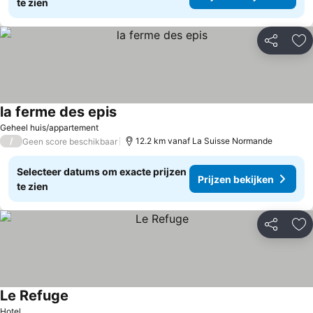
te zien
Delen
To
la ferme des epis
Geheel huis/appartement
/
12.2 km vanaf La Suisse Normande
Geen score beschikbaar
Selecteer datums om exacte prijzen
Prijzen bekijken
te zien
Delen
To
Le Refuge
Hotel