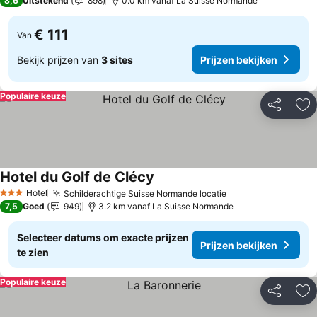
8,6
Uitstekend
898
0.0 km vanaf La Suisse Normande
€ 111
Van
Bekijk prijzen van
3 sites
Prijzen bekijken
Populaire keuze
Delen
To
Hotel du Golf de Clécy
Hotel
Schilderachtige Suisse Normande locatie
3 Sterren
7,5
Goed
949
3.2 km vanaf La Suisse Normande
Selecteer datums om exacte prijzen
Prijzen bekijken
te zien
Populaire keuze
Delen
To