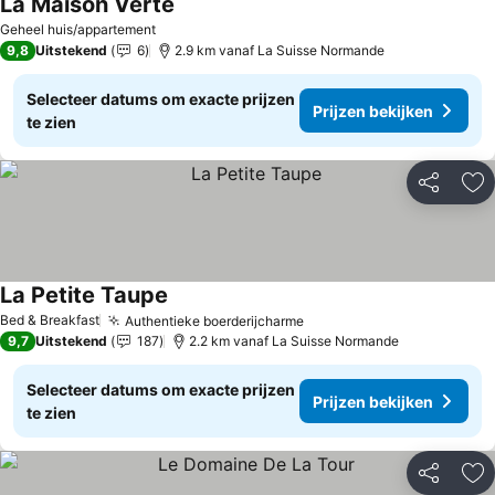
La Maison Verte
Geheel huis/appartement
9,8
Uitstekend
6
2.9 km vanaf La Suisse Normande
Selecteer datums om exacte prijzen
Prijzen bekijken
te zien
Delen
To
La Petite Taupe
Bed & Breakfast
Authentieke boerderijcharme
9,7
Uitstekend
187
2.2 km vanaf La Suisse Normande
Selecteer datums om exacte prijzen
Prijzen bekijken
te zien
Delen
To