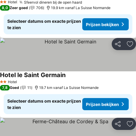
Hotel
Sfeervol dineren bij de open haard
2 Sterren
8,0
Zeer goed
706
19.9 km vanaf La Suisse Normande
Selecteer datums om exacte prijzen
Prijzen bekijken
te zien
Delen
To
Hotel le Saint Germain
Hotel
2 Sterren
7,8
Goed
11
19.7 km vanaf La Suisse Normande
Selecteer datums om exacte prijzen
Prijzen bekijken
te zien
Delen
To