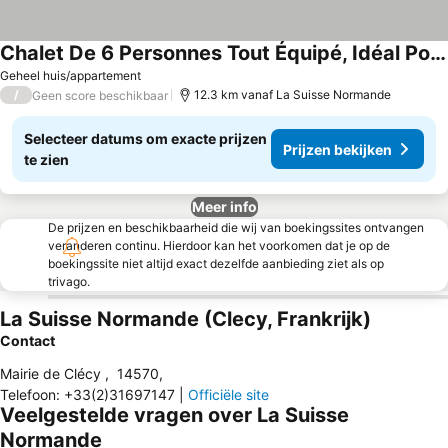
Chalet De 6 Personnes Tout Équipé, Idéal Pour Un Week-end Dépaysant !
Geheel huis/appartement
/
12.3 km vanaf La Suisse Normande
Geen score beschikbaar
Selecteer datums om exacte prijzen
Prijzen bekijken
te zien
Meer info
De prijzen en beschikbaarheid die wij van boekingssites ontvangen
veranderen continu. Hierdoor kan het voorkomen dat je op de
boekingssite niet altijd exact dezelfde aanbieding ziet als op
trivago.
La Suisse Normande (Clecy, Frankrijk)
Contact
Mairie de Clécy
,
14570
,
Telefoon
:
+33(2)31697147
|
Officiële site
Veelgestelde vragen over La Suisse
Normande