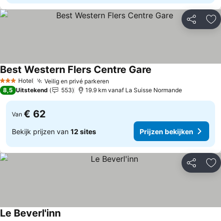
Delen
To
Best Western Flers Centre Gare
Hotel
Veilig en privé parkeren
3 Sterren
8,5
Uitstekend
553
19.9 km vanaf La Suisse Normande
€ 62
Van
Bekijk prijzen van
12 sites
Prijzen bekijken
Delen
To
Le Beverl'inn