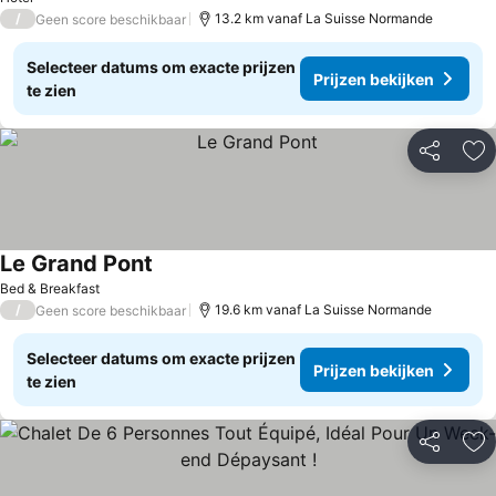
/
13.2 km vanaf La Suisse Normande
Geen score beschikbaar
Selecteer datums om exacte prijzen
Prijzen bekijken
te zien
Delen
To
Le Grand Pont
Bed & Breakfast
/
19.6 km vanaf La Suisse Normande
Geen score beschikbaar
Selecteer datums om exacte prijzen
Prijzen bekijken
te zien
Delen
To