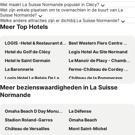
Wat maakt La Suisse Normande populair in Clecy?
Wat zijn enkele plaatsen om te overnachten in de buurt van La
Suisse Normande?
Welke andere attracties zijn er dichtbij La Suisse Normande?
Meer Top Hotels
LOGIS -Hotel & Restaurant de la Place
Best Western Flers Centre Gare
Hotel du Golf de Clécy
Logis Hotel Au Site Normand
Hotel le Saint Germain
Le Manoir de Placy - Chambres d'Hôtes
La Baronnerie
Ferme-Château de Cordey & Spa
Logis Hotel Le Relais De La Poste Restaurant Le Fil du Temps
Château de la Pommeraye
Meer bezienswaardigheden in La Suisse
Le Beverl'inn
Logis Hotel Du Commerce
Normande
Le Moulin du Vey
Les Rivieres
Château des Riffets
Hôtel Le Cerf
Omaha Beach D Day Monument
La Défense
Stadion Roland-Garros
Omaha Beach
Château de Versailles
Mont Saint-Michel