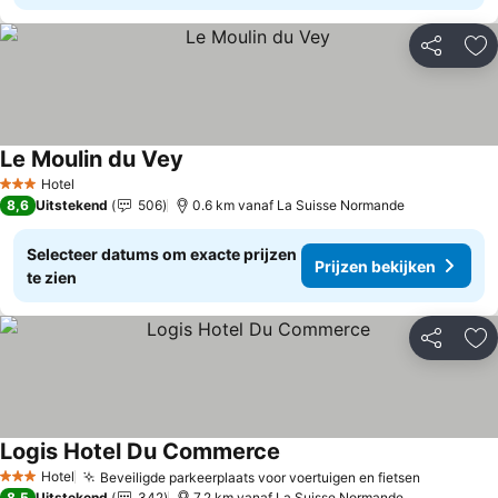
Delen
To
Le Moulin du Vey
Hotel
3 Sterren
8,6
Uitstekend
506
0.6 km vanaf La Suisse Normande
Selecteer datums om exacte prijzen
Prijzen bekijken
te zien
Delen
To
Logis Hotel Du Commerce
Hotel
Beveiligde parkeerplaats voor voertuigen en fietsen
3 Sterren
8,5
Uitstekend
342
7.2 km vanaf La Suisse Normande