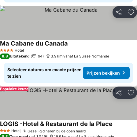
Delen
To
Ma Cabane du Canada
Hotel
4 Sterren
8,8
Uitstekend
94
3.9 km vanaf La Suisse Normande
Selecteer datums om exacte prijzen
Prijzen bekijken
te zien
Populaire keuze
Delen
To
LOGIS -Hotel & Restaurant de la Place
Hotel
Gezellig dineren bij de open haard
3 Sterren
8,3
Zeer goed
1.049
15.9 km vanaf La Suisse Normande