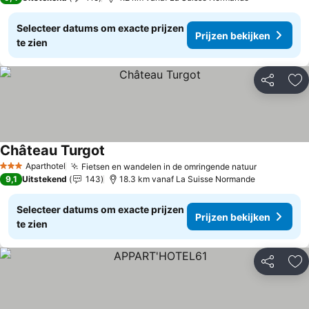
Selecteer datums om exacte prijzen
Prijzen bekijken
te zien
Delen
To
Château Turgot
Aparthotel
Fietsen en wandelen in de omringende natuur
3 Sterren
9,1
Uitstekend
143
18.3 km vanaf La Suisse Normande
Selecteer datums om exacte prijzen
Prijzen bekijken
te zien
Delen
To