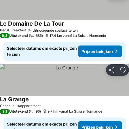
Le Domaine De La Tour
Bed & Breakfast
Uitnodigende spafaciliteiten
9,3
Uitstekend
685
17.4 km vanaf La Suisse Normande
Selecteer datums om exacte prijzen
Prijzen bekijken
te zien
Delen
To
La Grange
Geheel huis/appartement
9,1
Uitstekend
96
9.7 km vanaf La Suisse Normande
Selecteer datums om exacte prijzen
Prijzen bekijken