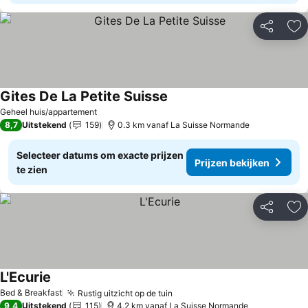
Delen
To
Gites De La Petite Suisse
Geheel huis/appartement
8,7
Uitstekend
159
0.3 km vanaf La Suisse Normande
Selecteer datums om exacte prijzen
Prijzen bekijken
te zien
Delen
To
L'Ecurie
Bed & Breakfast
Rustig uitzicht op de tuin
9,4
Uitstekend
115
4.2 km vanaf La Suisse Normande