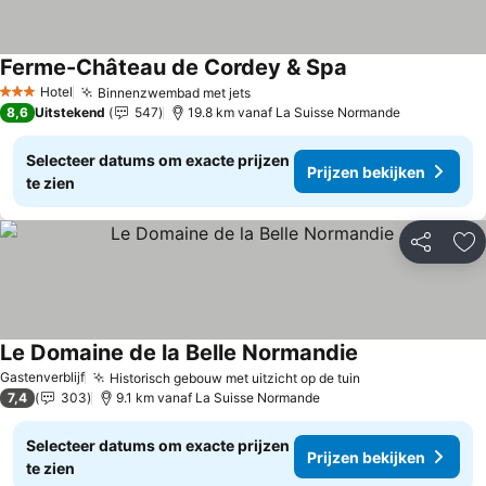
Ferme-Château de Cordey & Spa
Hotel
Binnenzwembad met jets
3 Sterren
8,6
Uitstekend
547
19.8 km vanaf La Suisse Normande
Selecteer datums om exacte prijzen
Prijzen bekijken
te zien
Delen
To
Le Domaine de la Belle Normandie
Gastenverblijf
Historisch gebouw met uitzicht op de tuin
7,4
303
9.1 km vanaf La Suisse Normande
Selecteer datums om exacte prijzen
Prijzen bekijken
te zien