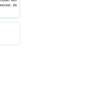
teevast de
neel, dat
or de beste
raat aan te