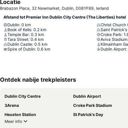
Locatie
Brabazon Place, 32 Newmarket, Dublin, D08YF89, Ierland
Afstand tot Premier Inn Dublin City Centre (The Liberties) hotel
Dublin
:
0
km
Christ Church 
Book of Kells
:
0.2
km
Saint Patrick'
Temple Bar
:
0.3
km
Croke Park
:
1.
Tara Street
:
0.4
km
Aviva Stadium
Dublin Castle
:
0.5
km
Kilmainham Ga
Spire of Dublin
:
0.6
km
Dublin Airport
:
Ontdek nabije trekpleisters
Dublin City Centre
Dublin Airport
3Arena
Croke Park Stadium
Heuston Station
St Patrick's Day
Meer info