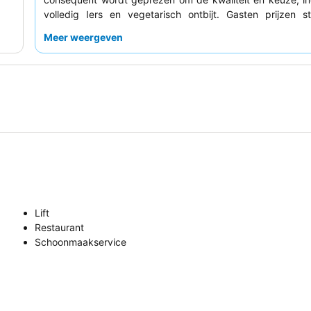
volledig Iers en vegetarisch ontbijt. Gasten prijzen s
gastvrije en behulpzame houding
van het perso
Meer weergeven
bekendstaat om zijn professionaliteit en oplettendheid. Vo
ervaring kunt u overwegen een kamer weg van de hoofdst
vragen voor een rustiger verblijf.
Lift
Restaurant
Schoonmaakservice