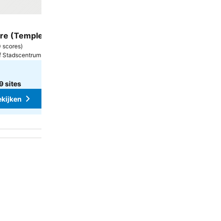
Hotel
3 Sterren
tre (Temple Bar)
Premier Inn Dublin Airport
8,7
0 scores
)
Uitstekend
(
17.902 scores
)
f Stadscentrum
Swords, 1.4 km vanaf Stadscentrum
€ 73
van
9 sites
Bekijk prijzen van
12 sites
ekijken
Prijzen bekijken