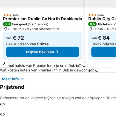
Hotel
Hotel
3 Sterren
3 Sterren
Premier Inn Dublin Cc North Docklands
Dublin City C
8,3
8,5
Zeer goed
(
3.761 scores
)
Uitstekend
(
Dublin, 2.0 km vanaf Stadscentrum
Dublin, 0.6 km
€ 72
€ 84
van
van
Bekijk prijzen van
9 sites
Bekijk prijzen
Prijzen bekijken
Veelgestelde vragen over Dublin
Hoeveel hotels van Premier Inn zijn er in Dublin?
Wat kosten hotels van Premier Inn in Dublin gewoonlijk?
Meer info
Prijstrend
Gebaseerd op de laagste prijzen op trivago van de afgelopen 30 d
€ 0
€ 0