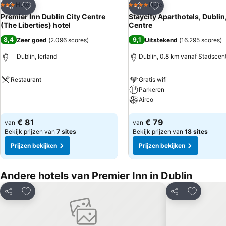
Toevoegen aan favorieten
Toevoegen aan favo
Hotel
Hotel
3 Sterren
4 Sterren
Delen
Delen
Premier Inn Dublin City Centre
Staycity Aparthotels, Dublin,
(The Liberties) hotel
Centre
8,4
9,1
Zeer goed
(
2.096 scores
)
Uitstekend
(
16.295 scores
)
Dublin, Ierland
Dublin, 0.8 km vanaf Stadscen
Restaurant
Gratis wifi
Parkeren
Prijzen bekijken
Airco
Prijzen bekijken
€ 81
€ 79
van
van
Bekijk prijzen van
7 sites
Bekijk prijzen van
18 sites
Prijzen bekijken
Prijzen bekijken
Andere hotels van Premier Inn in Dublin
Toevoegen aan favorieten
Toevoegen
Delen
Delen