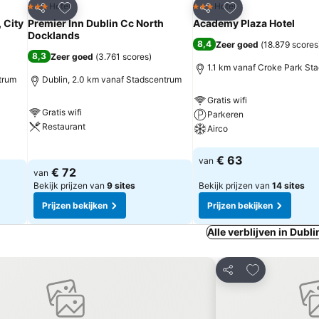
rieten
Toevoegen aan favorieten
Toevoegen aan fa
Hotel
Hotel
3 Sterren
3 Sterren
Delen
Delen
 City
Premier Inn Dublin Cc North
Academy Plaza Hotel
Docklands
8,4
Zeer goed
(
18.879 scores
8,3
Zeer goed
(
3.761 scores
)
1.1 km vanaf Croke Park St
trum
Dublin, 2.0 km vanaf Stadscentrum
Gratis wifi
Gratis wifi
Parkeren
Restaurant
Airco
Prijzen bekijken
Prijzen bekijken
€ 63
van
€ 72
van
Bekijk prijzen van
9 sites
Bekijk prijzen van
14 sites
Prijzen bekijken
Prijzen bekijken
Alle verblijven in Dubli
 aan favorieten
Toevoegen aa
Delen