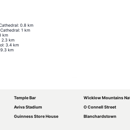
Cathedral
:
0.8
km
s Cathedral
:
1
km
8
km
:
2.3
km
ol
:
3.4
km
9.3
km
Kaart uitvouwen
Temple Bar
Wicklow Mountains Natio
Aviva Stadium
O Connell Street
Guinness Store House
Blanchardstown