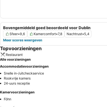
Bovengemiddeld goed beoordeeld voor Dublin
Sfeer
•
9,6
Kamercomfort
•
7,8
Nachtrust
•
5,4
Meer scores weergeven
Topvoorzieningen
Restaurant
Alle voorzieningen
Accommodatievoorzieningen
Snelle in-/uitcheckservice
Rookvrije kamers
24-uurs receptie
Kamervoorzieningen
Föhn