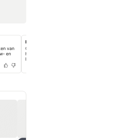
Flexibele bagageopslagservice
ken van
Gebruik de beveiligde bagageruimte om Dublin vrij te v
uw- en
het inchecken of na het uitchecken, met 24-uurs beveili
lobby.