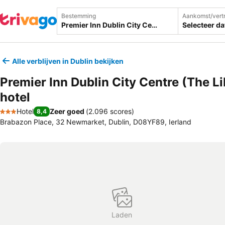
Bestemming
Aankomst/vert
Selecteer d
Alle verblijven in Dublin bekijken
Premier Inn Dublin City Centre (The Li
hotel
Hotel
Zeer goed
(
2.096 scores
)
8,4
3 Sterren
Brabazon Place, 32 Newmarket, Dublin, D08YF89, Ierland
Laden