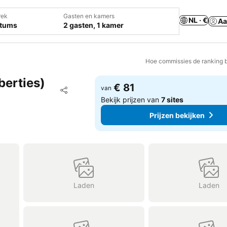
rek
Gasten en kamers
NL · €
Aa
atums
2 gasten, 1 kamer
Hoe commissies de ranking 
berties)
€ 81
Toevoegen aan favorieten
van
Delen
Bekijk prijzen van
7 sites
Prijzen bekijken
Laden
Laden