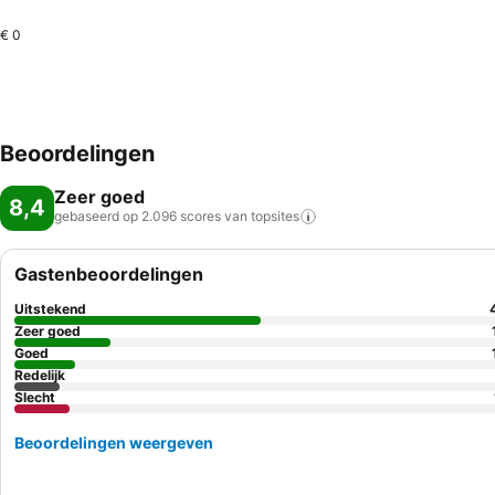
€ 0
Beoordelingen
Zeer goed
8,4
gebaseerd op 2.096 scores van
topsites
Gastenbeoordelingen
Uitstekend
Zeer goed
Goed
Redelijk
Slecht
Beoordelingen weergeven