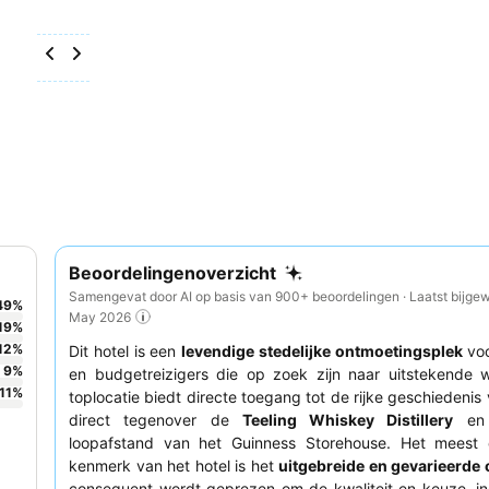
Beoordelingenoverzicht
Samengevat door AI op basis van 900+ beoordelingen · Laatst bijgew
49
%
May 2026
19
%
12
%
Dit hotel is een
levendige stedelijke ontmoetingsplek
voo
9
%
en budgetreizigers die op zoek zijn naar uitstekende 
11
%
toplocatie biedt directe toegang tot de rijke geschiedenis 
direct tegenover de
Teeling Whiskey Distillery
en 
loopafstand van het Guinness Storehouse. Het meest 
kenmerk van het hotel is het
uitgebreide en gevarieerde o
consequent wordt geprezen om de kwaliteit en keuze, in