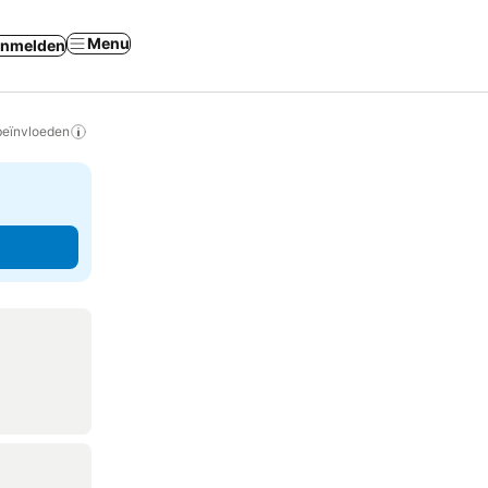
Menu
nmelden
beïnvloeden