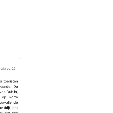
erkt op: 29
r toeristen
waarde. De
van Dublin,
op korte
opvallende
ntbijt
, dat
clusief een