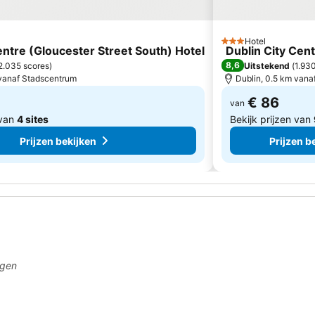
Hotel
3 Sterren
entre (Gloucester Street South) Hotel
Dublin City Cen
8,6
2.035 scores
)
Uitstekend
(
1.93
 vanaf Stadscentrum
Dublin, 0.5 km vana
€ 86
van
 van
4 sites
Bekijk prijzen van
Prijzen bekijken
Prijzen b
agen