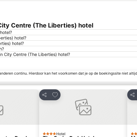
ity Centre (The Liberties) hotel
 hotel?
erties) hotel?
rties) hotel?
ch?
n City Centre (The Liberties) hotel?
nderen continu. Hierdoor kan het voorkomen dat je op de boekingssite niet altij
favorieten
Toevoegen aan favorieten
Delen
Del
Hotel
4 Sterren
4 S