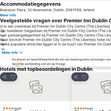
Accommodatiegegevens
Brabazon Place, 32 Newmarket, Dublin, D08YF89, Ierland
Meer info
Veelgestelde vragen over Premier Inn Dublin C
Is er een zwembad bij Premier Inn Dublin City Centre (The Liberties)
Zijn huisdieren toegestaan bij Premier Inn Dublin City Centre (The Lib
Is er parkeergelegenheid bij Premier Inn Dublin City Centre (The Libe
Waar bevindt Premier Inn Dublin City Centre (The Liberties) hotel zi
Welke populaire attracties liggen er in de buurt van Premier Inn Dubli
Meer info
De prijzen en beschikbaarheid die wij van boekingssites ontvangen vera
dezelfde aanbieding ziet als op trivago.
Hotels met topbeoordelingen in Dublin
Toevoegen aan favorieten
Toevoegen aan 
Delen
Delen
Hotel
Hotel
4 Sterren
4 Sterren