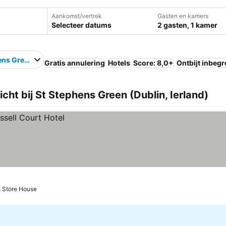
Aankomst/vertrek
Gasten en kamers
Selecteer datums
2 gasten, 1 kamer
ens Green
Gratis annulering
Hotels
Score: 8,0+
Ontbijt inbeg
ht bij St Stephens Green (Dublin, Ierland)
s Store House