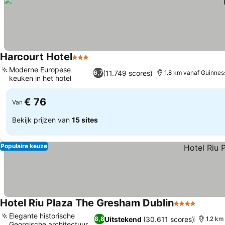
Harcourt Hotel
3 Sterren
Moderne Europese
(11.749 scores)
6,7
1.8 km vanaf Guinnes
keuken in het hotel
€ 76
Van
Bekijk prijzen van
15 sites
Populaire keuze
Hotel Riu Plaza The Gresham Dublin
4 Sterren
Elegante historische
Uitstekend
(30.611 scores)
8,8
1.2 km
Georgische architectuur