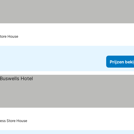
rren
Store House
Prijzen bek
ness Store House