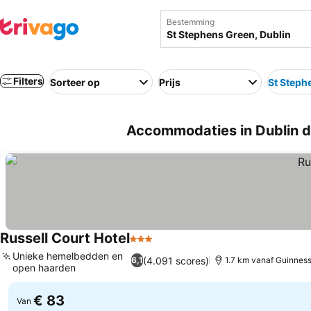
Bestemming
Filters
Sorteer op
Prijs
St Steph
Accommodaties in Dublin dic
Russell Court Hotel
3 Sterren
Unieke hemelbedden en
(4.091 scores)
6,1
1.7 km vanaf Guinnes
open haarden
€ 83
Van