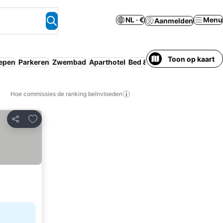
NL · €
Menu
Aanmelden
Toon op kaart
repen
Parkeren
Zwembad
Aparthotel
Bed & Breakfast
Wifi
Geen v
Hoe commissies de ranking beïnvloeden
Toevoegen aan favorieten
Delen