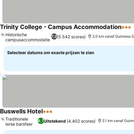
Trinity College - Campus Accommodation
3 Ste
Historische
(5.542 scores)
7,2
2.0 km vanaf Guinness 
campusaccommodatie
Selecteer datums om exacte prijzen te zien
Buswells Hotel
3 Sterren
Traditionele
Uitstekend
(4.402 scores)
8,7
2.1 km vanaf Guin
Ierse barsfeer