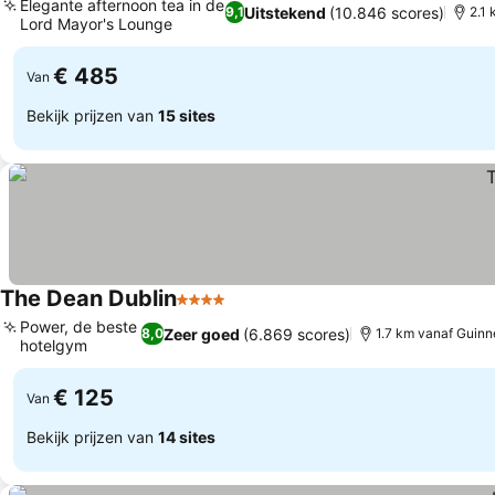
Elegante afternoon tea in de
Uitstekend
(10.846 scores)
9,1
2.1
Lord Mayor's Lounge
€ 485
Van
Bekijk prijzen van
15 sites
The Dean Dublin
4 Sterren
Power, de beste
Zeer goed
(6.869 scores)
8,0
1.7 km vanaf Guinn
hotelgym
€ 125
Van
Bekijk prijzen van
14 sites