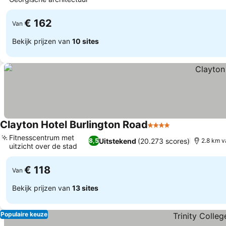
€ 162
Van
Bekijk prijzen van
10 sites
Clayton Hotel Burlington Road
4 Sterren
Fitnesscentrum met
Uitstekend
(20.273 scores)
8,5
2.8 km v
uitzicht over de stad
€ 118
Van
Bekijk prijzen van
13 sites
Populaire keuze