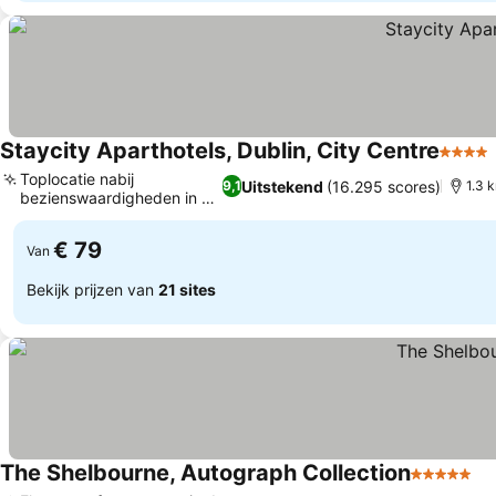
Staycity Aparthotels, Dublin, City Centre
4 Ster
Toplocatie nabij
Uitstekend
(16.295 scores)
9,1
1.3 
bezienswaardigheden in de
stad
€ 79
Van
Bekijk prijzen van
21 sites
The Shelbourne, Autograph Collection
5 Sterren