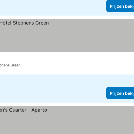
Prijzen bek
ephens Green
Prijzen bek