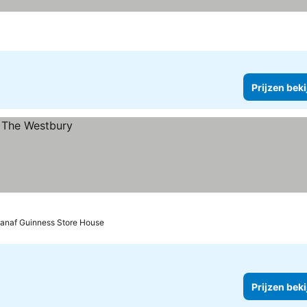
Prijzen bek
vanaf Guinness Store House
Prijzen bek