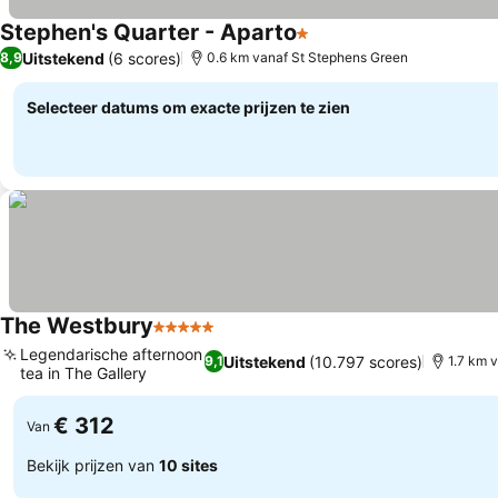
Stephen's Quarter - Aparto
1 Sterren
Uitstekend
(6 scores)
8,9
0.6 km vanaf St Stephens Green
Selecteer datums om exacte prijzen te zien
The Westbury
5 Sterren
Legendarische afternoon
Uitstekend
(10.797 scores)
9,1
1.7 km 
tea in The Gallery
€ 312
Van
Bekijk prijzen van
10 sites