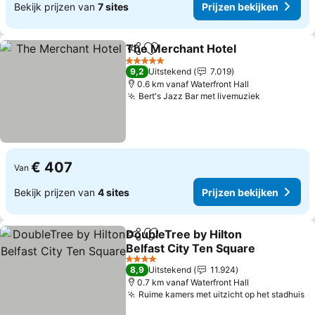
Bekijk prijzen van
7 sites
Prijzen bekijken
The Merchant Hotel
Delen
Toevoegen aan favorieten
5 Sterren
9,2
Uitstekend
7.019
0.6 km vanaf Waterfront Hall
Bert's Jazz Bar met livemuziek
€ 407
Van
Bekijk prijzen van
4 sites
Prijzen bekijken
DoubleTree by Hilton
Delen
Toevoegen aan favorieten
Belfast City Ten Square
4 Sterren
8,9
Uitstekend
11.924
0.7 km vanaf Waterfront Hall
Ruime kamers met uitzicht op het stadhuis