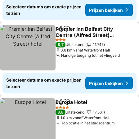
Selecteer datums om exacte prijzen
Prijzen bekijken
te zien
Premier Inn Belfast City
Delen
Toevoegen aan favorieten
Centre (Alfred Street)
hotel
3 Sterren
8,7
Uitstekend
11.747
0.6 km vanaf Waterfront Hall
Handige toegang tot het vliegveld
Selecteer datums om exacte prijzen
Prijzen bekijken
te zien
Europa Hotel
Delen
Toevoegen aan favorieten
4 Sterren
8,8
Uitstekend
17.561
1.0 km vanaf Waterfront Hall
Toplocatie in het stadscentrum