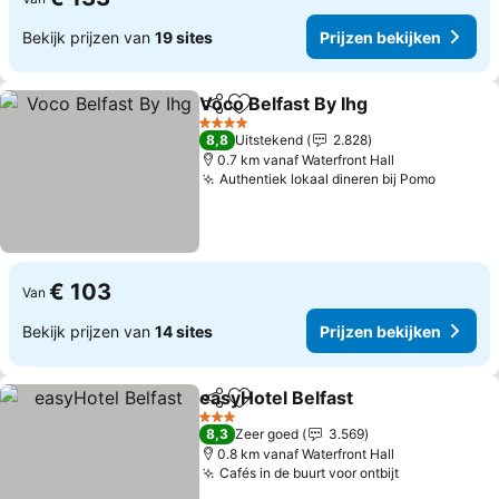
Bekijk prijzen van
19 sites
Prijzen bekijken
Voco Belfast By Ihg
Delen
Toevoegen aan favorieten
4 Sterren
8,8
Uitstekend
2.828
0.7 km vanaf Waterfront Hall
Authentiek lokaal dineren bij Pomo
€ 103
Van
Bekijk prijzen van
14 sites
Prijzen bekijken
easyHotel Belfast
Delen
Toevoegen aan favorieten
3 Sterren
8,3
Zeer goed
3.569
0.8 km vanaf Waterfront Hall
Cafés in de buurt voor ontbijt