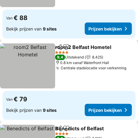
€ 88
Van
Bekijk prijzen van
9 sites
Prijzen bekijken
room2 Belfast Hometel
Delen
Toevoegen aan favorieten
4 Sterren
9,4
Uitstekend
8.425
0.8 km vanaf Waterfront Hall
Centrale stadslocatie voor verkenning
€ 79
Van
Bekijk prijzen van
9 sites
Prijzen bekijken
Benedicts of Belfast
Delen
Toevoegen aan favorieten
4 Sterren