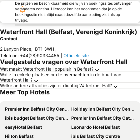
De prijzen en beschikbaarheid die wij van boekingssites ontvangen
veranderen continu. Hierdoor kan het voorkomen dat je op de
boekingssite niet altijd exact dezelfde aanbieding ziet als op
trivago.
Waterfront Hall (Belfast, Verenigd Koninkrijk)
Contact
2 Lanyon Place
,
BT1 3WH
,
Telefoon
:
+44(28)90334455
|
Officiële site
Veelgestelde vragen over Waterfront Hall
Wat maakt Waterfront Hall populair in Belfast?
Wat zijn enkele plaatsen om te overnachten in de buurt van
Waterfront Hall?
Welke andere attracties zijn er dichtbij Waterfront Hall?
Meer Top Hotels
Premier Inn Belfast City Centre (Alfred Street) hotel
Holiday Inn Belfast City Centre By Ihg
ibis budget Belfast City Centre
Premier Inn Belfast City Cathedral Quarter
easyHotel Belfast
Leonardo Hotel Belfast
Hilton Belfast
ibis Belfast City Centre