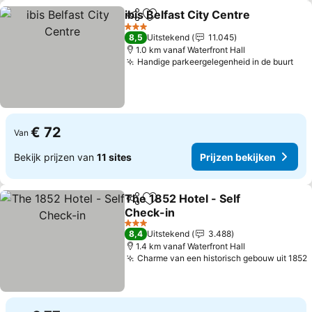
ibis Belfast City Centre
Delen
Toevoegen aan favorieten
3 Sterren
8,5
Uitstekend
11.045
1.0 km vanaf Waterfront Hall
Handige parkeergelegenheid in de buurt
€ 72
Van
Bekijk prijzen van
11 sites
Prijzen bekijken
The 1852 Hotel - Self
Delen
Toevoegen aan favorieten
Check-in
3 Sterren
8,4
Uitstekend
3.488
1.4 km vanaf Waterfront Hall
Charme van een historisch gebouw uit 1852