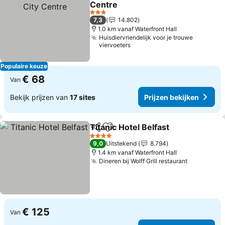
Centre
3 Sterren
7,3
14.802
1.0 km vanaf Waterfront Hall
Huisdiervriendelijk voor je trouwe
viervoeters
Populaire keuze
€ 68
Van
Bekijk prijzen van
17 sites
Prijzen bekijken
Titanic Hotel Belfast
Delen
Toevoegen aan favorieten
4 Sterren
9,0
Uitstekend
8.794
1.4 km vanaf Waterfront Hall
Dineren bij Wolff Grill restaurant
€ 125
Van