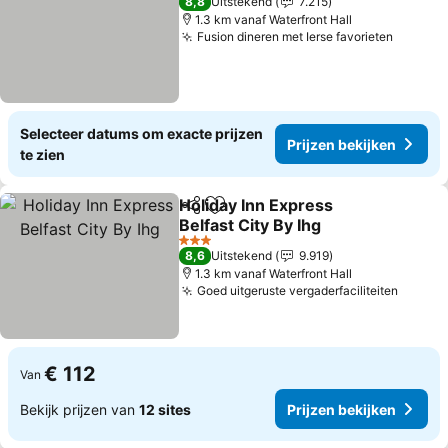
8,8
Uitstekend
7.215
1.3 km vanaf Waterfront Hall
Fusion dineren met Ierse favorieten
Selecteer datums om exacte prijzen
Prijzen bekijken
te zien
Holiday Inn Express
Delen
Toevoegen aan favorieten
Belfast City By Ihg
3 Sterren
8,6
Uitstekend
9.919
1.3 km vanaf Waterfront Hall
Goed uitgeruste vergaderfaciliteiten
€ 112
Van
Bekijk prijzen van
12 sites
Prijzen bekijken