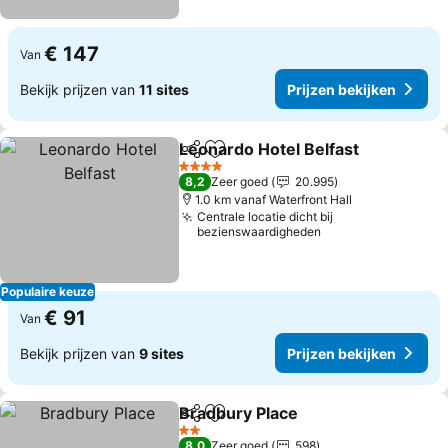
€ 147
Van
Bekijk prijzen van
11 sites
Prijzen bekijken
Leonardo Hotel Belfast
Delen
Toevoegen aan favorieten
4 Sterren
8,2
Zeer goed
20.995
1.0 km vanaf Waterfront Hall
Centrale locatie dicht bij
bezienswaardigheden
Populaire keuze
€ 91
Van
Bekijk prijzen van
9 sites
Prijzen bekijken
Bradbury Place
Delen
Toevoegen aan favorieten
2 Sterren
8,0
Zeer goed
598