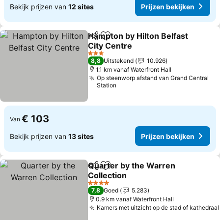
Bekijk prijzen van
12 sites
Prijzen bekijken
Hampton by Hilton Belfast
Delen
Toevoegen aan favorieten
City Centre
3 Sterren
8,8
Uitstekend
10.926
1.1 km vanaf Waterfront Hall
Op steenworp afstand van Grand Central
Station
€ 103
Van
Bekijk prijzen van
13 sites
Prijzen bekijken
Quarter by the Warren
Delen
Toevoegen aan favorieten
Collection
4 Sterren
7,8
Goed
5.283
0.9 km vanaf Waterfront Hall
Kamers met uitzicht op de stad of kathedraal