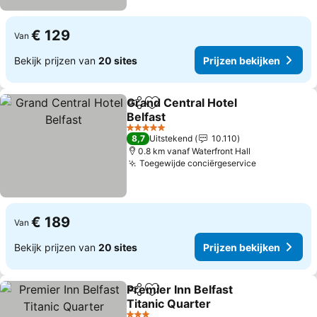
€ 129
Van
Bekijk prijzen van
20 sites
Prijzen bekijken
Grand Central Hotel
Delen
Toevoegen aan favorieten
Belfast
5 Sterren
8,7
Uitstekend
10.110
0.8 km vanaf Waterfront Hall
Toegewijde conciërgeservice
€ 189
Van
Bekijk prijzen van
20 sites
Prijzen bekijken
Premier Inn Belfast
Delen
Toevoegen aan favorieten
Titanic Quarter