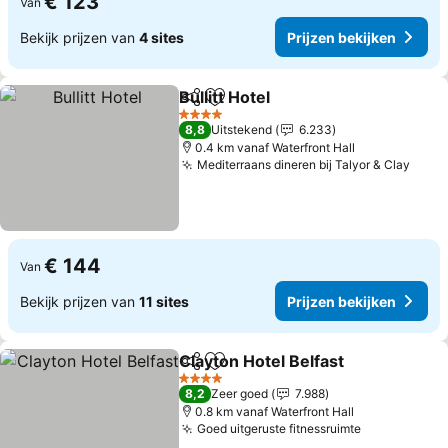
€ 123
Van
Bekijk prijzen van
4 sites
Prijzen bekijken
Bullitt Hotel
Delen
Toevoegen aan favorieten
4 Sterren
8,8
Uitstekend
6.233
0.4 km vanaf Waterfront Hall
Mediterraans dineren bij Talyor & Clay
€ 144
Van
Bekijk prijzen van
11 sites
Prijzen bekijken
Clayton Hotel Belfast
Delen
Toevoegen aan favorieten
4 Sterren
8,2
Zeer goed
7.988
0.8 km vanaf Waterfront Hall
Goed uitgeruste fitnessruimte