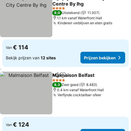
Delen
Toevoegen aan favorieten
Centre By Ihg
4 Sterren
9,0
Uitstekend
11.307
1.1 km vanaf Waterfront Hall
Kinderen verblijven en eten gratis
€ 114
Van
Bekijk prijzen van
12 sites
Prijzen bekijken
Malmaison Belfast
Delen
Toevoegen aan favorieten
4 Sterren
8,3
Zeer goed
8.483
0.4 km vanaf Waterfront Hall
Verfijnde cocktailbar-sfeer
€ 124
Van