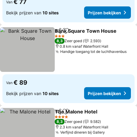
€ 77
Van
Bekijk prijzen van
10 sites
Prijzen bekijken
Bank Square Town House
Delen
Toevoegen aan favorieten
3 Sterren
8,3
Zeer goed
2.593
0.8 km vanaf Waterfront Hall
Handige toegang tot de luchthavenbus
€ 89
Van
Bekijk prijzen van
10 sites
Prijzen bekijken
The Malone Hotel
Delen
Toevoegen aan favorieten
4 Sterren
8,3
Zeer goed
9.582
2.3 km vanaf Waterfront Hall
Verfijnd dineren bij Gallery