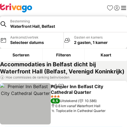
Favorieten
Aanmel
Me
Bestemming
Waterfront Hall, Belfast
Aankomst/vertrek
Gasten en kamers
Selecteer datums
2 gasten, 1 kamer
Sorteren
Filteren
Kaart
Accommodaties in Belfast dicht bij
Waterfront Hall (Belfast, Verenigd Koninkrijk)
Hoe commissies de ranking beïnvloeden
Premier Inn Belfast City
Delen
Toevoegen aan favorieten
Cathedral Quarter
3 Sterren
8,5
Uitstekend
10.586
0.6 km vanaf Waterfront Hall
Toplocatie in Cathedral Quarter