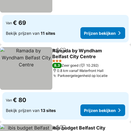
€ 69
Van
Bekijk prijzen van
11 sites
Prijzen bekijken
Ramada by Wyndham
Delen
Toevoegen aan favorieten
Belfast City Centre
3 Sterren
8,3
Zeer goed
10.292
0.8 km vanaf Waterfront Hall
Parkeergelegenheid op locatie
€ 80
Van
Bekijk prijzen van
13 sites
Prijzen bekijken
ibis budget Belfast City
Delen
Toevoegen aan favorieten