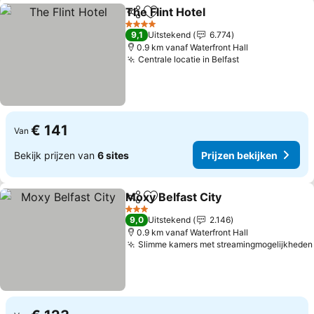
The Flint Hotel
Delen
Toevoegen aan favorieten
4 Sterren
9,1
Uitstekend
6.774
0.9 km vanaf Waterfront Hall
Centrale locatie in Belfast
€ 141
Van
Bekijk prijzen van
6 sites
Prijzen bekijken
Moxy Belfast City
Delen
Toevoegen aan favorieten
3 Sterren
9,0
Uitstekend
2.146
0.9 km vanaf Waterfront Hall
Slimme kamers met streamingmogelijkheden