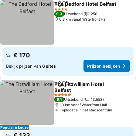
The Bedford Hotel Belfast
Delen
Toevoegen aan favorieten
4 Sterren
9,3
Uitstekend
250
0.8 km vanaf Waterfront Hall
€ 170
Van
Bekijk prijzen van
6 sites
Prijzen bekijken
The Fitzwilliam Hotel
Delen
Toevoegen aan favorieten
Belfast
5 Sterren
9,1
Uitstekend
13.553
1.0 km vanaf Waterfront Hall
Toplocatie in het stadscentrum
Populaire keuze
€ 133
Van