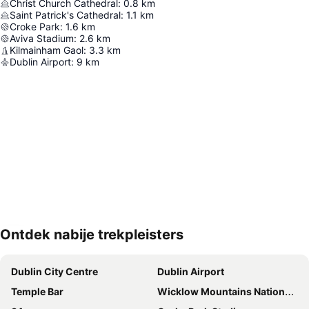
Christ Church Cathedral
:
0.8
km
Saint Patrick's Cathedral
:
1.1
km
Croke Park
:
1.6
km
Aviva Stadium
:
2.6
km
Kilmainham Gaol
:
3.3
km
Dublin Airport
:
9
km
Ontdek nabije trekpleisters
Kaart uitvouwen
Dublin City Centre
Dublin Airport
Temple Bar
Wicklow Mountains National Park