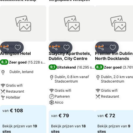
Hotel
Hotel
Hotel
3 Sterren
4 Sterren
3 Sterren
Delen
Toevoegen aan favorieten
Delen
Toevoegen aan favorieten
Delen
Toevoege
Arlington Hotel
Staycity Aparthotels,
Premier Inn Dublin
Dublin, City Centre
North Docklands
8,3
Zeer goed
(
15.228 scores
)
9,1
8,3
Uitstekend
(
16.295 scores
)
Zeer goed
(
3.761
Dublin, Ierland
Dublin, 0.8 km vanaf
Dublin, 2.0 km van
Stadscentrum
Stadscentrum
Gratis wifi
Gratis wifi
Gratis wifi
Restaurant
Parkeren
Restaurant
Hotelbar
Airco
Prijzen bekijken
Prijzen bekijken
€ 108
van
Prijzen bekijken
€ 79
€ 72
van
van
Bekijk prijzen van
19
Bekijk prijzen van
18
Bekijk prijzen van
9
sites
sites
sites