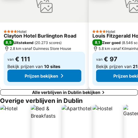
Port of Dublin
Terenure
Blackrock
Olympia Theatre
City Hall
Harcourt Street
Hotel
Hotel
Howth Marina
Hill of Tara
4 Sterren
4 Sterren
Clayton Hotel Burlington Road
Louis Fitzgerald Ho
The Curragh Racecourse
Irish Stud
8,5
8,1
Uitstekend
(
20.273 scores
)
Zeer goed
(
8.546 sc
2.8 km vanaf Guinness Store House
5.8 km vanaf Kilmainh
Dalkey Book Festival
Bloom In The Park
€ 111
€ 97
The Iveagh Gardens
van
Kilmainham Gaol
van
Bekijk prijzen van
10 sites
Bekijk prijzen van
21
Prijzen bekijken
Prijzen bek
Alle verblijven in Dublin bekijken
Overige verblijven in Dublin