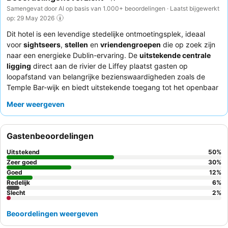
Samengevat door AI op basis van 1.000+ beoordelingen · Laatst bijgewerkt
op: 29 May 2026
Dit hotel is een levendige stedelijke ontmoetingsplek, ideaal
voor
sightseers
,
stellen
en
vriendengroepen
die op zoek zijn
naar een energieke Dublin-ervaring. De
uitstekende centrale
ligging
direct aan de rivier de Liffey plaatst gasten op
loopafstand van belangrijke bezienswaardigheden zoals de
Temple Bar-wijk en biedt uitstekende toegang tot het openbaar
vervoer. Het hoogtepunt van de accommodatie is ongetwijfeld
Meer weergeven
de
Celtic Nights show
, een indrukwekkende en vermakelijke
ervaring met getalenteerde muzikanten en dansers. Gasten
prijzen consequent het professionele en vriendelijke personeel,
Gastenbeoordelingen
en het ontbijtbuffet wordt geprezen om zijn uitgebreide selectie.
Voor de beste ervaring kunt u overwegen een kamer weg van
Uitstekend
50
%
de straat te boeken om geluidsoverlast te minimaliseren, wat
Zeer goed
30
%
zorgt voor een rustiger verblijf.
Goed
12
%
Redelijk
6
%
Slecht
2
%
Beoordelingen weergeven