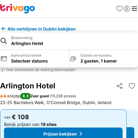
Favorieten
Aanmel
Me
Alle verblijven in Dublin bekijken
Bestemming
Arlington Hotel
Aankomst/vertrek
Gasten en kamers
Selecteer datums
2 gasten, 1 kamer
Hoe commissies de ranking beïnvloeden
Arlington Hotel
Delen
To
Hotel
8,3
Zeer goed
(
15.228 scores
)
3 Sterren
23-25 Bachelors Walk, O'Connell Bridge, Dublin, Ierland
€ 108
€ 108
van
van
Bekijk prijzen van
19 sites
Bekijk prijzen van
19 sites
Prijzen bekijken
Prijzen bekijken