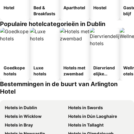
Hotel
Bed &
Aparthotel
Hostel
Gast
Breakfasts
blijf
Populaire hotelcategorieën in Dublin
Goedkope
Luxe
Hotels met
Diervriend
Well
hotels
hotels
zwembad
elijke
otels
hotels
Bestemmingen in de buurt van Arlington
Hotel
Hotels in Dublin
Hotels in Swords
Hotels in Wicklow
Hotels in Dún Laoghaire
Hotels in Bray
Hotels in Tallaght
Hotels in Newcastle
Hotels in Glendalough