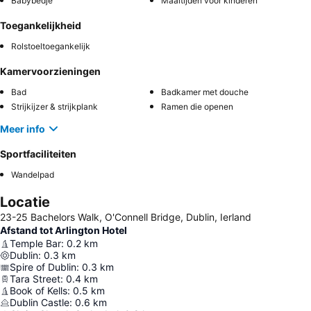
Babybedje
Maaltijden voor kinderen
Toegankelijkheid
Rolstoeltoegankelijk
Kamervoorzieningen
Bad
Badkamer met douche
Strijkijzer & strijkplank
Ramen die openen
Meer info
Sportfaciliteiten
Wandelpad
Locatie
23-25 Bachelors Walk, O'Connell Bridge, Dublin, Ierland
Afstand tot Arlington Hotel
Temple Bar
:
0.2
km
Dublin
:
0.3
km
Spire of Dublin
:
0.3
km
Tara Street
:
0.4
km
Book of Kells
:
0.5
km
Dublin Castle
:
0.6
km