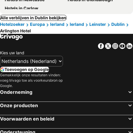
Hotels in Carlow
Alle verblijven in Dublin bekijken
Hotelzoeker
Europa
Ierland
Ierland
Leinster
Dublin
Arlington Hotel
Facebook
Twitter
Insta
Yo
Kies uw land
Toevoegen op Google
Gemakkelijk onze resultaten vinden:
voeg trivago toe als voorkeursbron op
Google.
Onderneming
Onze producten
Voorwaarden en beleid
Ondersteuning