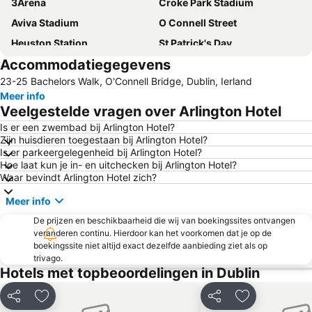
3Arena
Croke Park Stadium
Aviva Stadium
O Connell Street
Heuston Station
St Patrick's Day
Accommodatiegegevens
Guinness Store House
Blanchardstown
23-25 Bachelors Walk, O'Connell Bridge, Dublin, Ierland
Dublin Castle
Trinity College Library
Meer info
The Convention Centre Dublin
Dublin Zoo
Veelgestelde vragen over Arlington Hotel
RDS Dublin
Ballsbridge
Is er een zwembad bij Arlington Hotel?
Zijn huisdieren toegestaan bij Arlington Hotel?
Dublin Connolly Station
Ranelagh
Is er parkeergelegenheid bij Arlington Hotel?
Vicar St
St. James's Hospital
Hoe laat kun je in- en uitchecken bij Arlington Hotel?
Waar bevindt Arlington Hotel zich?
Docklands
Phibsborough
Meer info
Malahide Castle
St Stephens Green
De prijzen en beschikbaarheid die wij van boekingssites ontvangen
Merrion Square
Dundrum Town Centre
veranderen continu. Hierdoor kan het voorkomen dat je op de
Saint Patrick's Cathedral
CitySightseeing Dublin
boekingssite niet altijd exact dezelfde aanbieding ziet als op
trivago.
Drumcondra
Whitehall
Hotels met topbeoordelingen in Dublin
Nancy Hands
Marlay Park
Delen
Toevoegen aan favorieten
Delen
Toevoegen aa
Leopardstown Racecourse
Tayto Park