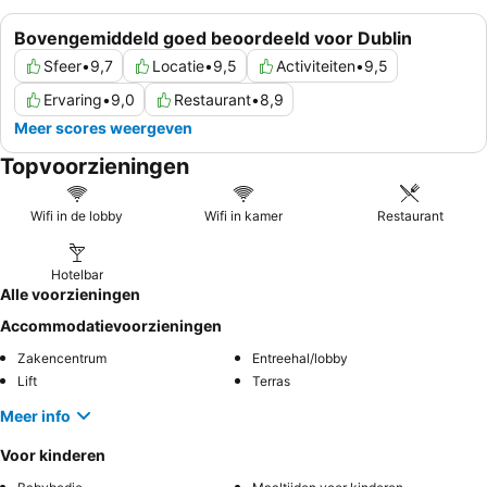
Bovengemiddeld goed beoordeeld voor Dublin
Sfeer
•
9,7
Locatie
•
9,5
Activiteiten
•
9,5
Ervaring
•
9,0
Restaurant
•
8,9
Meer scores weergeven
Topvoorzieningen
Wifi in de lobby
Wifi in kamer
Restaurant
Hotelbar
Alle voorzieningen
Accommodatievoorzieningen
Zakencentrum
Entreehal/lobby
Lift
Terras
Meer info
Voor kinderen