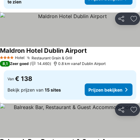
te zien
Delen
To
Maldron Hotel Dublin Airport
Hotel
Restaurant Grain & Grill
4 Sterren
8,1
Zeer goed
14.460
0.8 km vanaf Dublin Airport
€ 138
Van
Bekijk prijzen van
15 sites
Prijzen bekijken
Delen
To