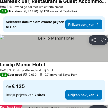
Balreask Bar, Restaurant & Guest Accommodation
Hotel
Levendige bar met live entertainment
8,7
Uitstekend
1.270
17.8 km vanaf Tayto Park
Selecteer datums om exacte prijzen
Prijzen bekijken
te zien
Delen
To
Leixlip Manor Hotel
Hotel
Rustig platteland vlak bij Dublin
8,2
Zeer goed
2.630
19.7 km vanaf Tayto Park
€ 125
Van
Bekijk prijzen van
7 sites
Prijzen bekijken
Populaire keuze