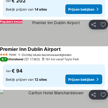
€ 202
Van
Bekijk prijzen van
14 sites
Prijzen bekijken
Populaire keuze
Delen
To
Premier Inn Dublin Airport
Hotel
Dichtbij lokale bezienswaardigheden
3 Sterren
8,7
Uitstekend
17.902
19.1 km vanaf Tayto Park
€ 94
Van
Bekijk prijzen van
12 sites
Prijzen bekijken
Delen
To