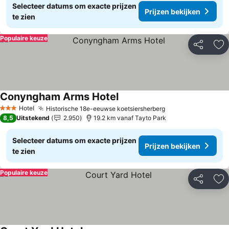
Selecteer datums om exacte prijzen
Prijzen bekijken
te zien
Populaire keuze
Delen
To
Conyngham Arms Hotel
Hotel
Historische 18e-eeuwse koetsiersherberg
3 Sterren
8,5
Uitstekend
2.950
19.2 km vanaf Tayto Park
Selecteer datums om exacte prijzen
Prijzen bekijken
te zien
Populaire keuze
Delen
To