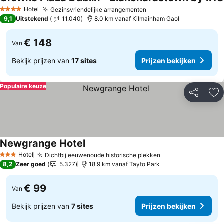
Hotel
Gezinsvriendelijke arrangementen
4 Sterren
9,1
Uitstekend
11.040
8.0 km vanaf Kilmainham Gaol
€ 148
Van
Bekijk prijzen van
17 sites
Prijzen bekijken
Populaire keuze
Delen
To
Newgrange Hotel
Hotel
Dichtbij eeuwenoude historische plekken
3 Sterren
8,2
Zeer goed
5.327
18.9 km vanaf Tayto Park
€ 99
Van
Bekijk prijzen van
7 sites
Prijzen bekijken