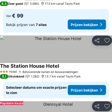
4 Sterren
8,3
Zeer goed
3.690
17.5 km vanaf Tayto Park
€ 99
Van
Bekijk prijzen van
7 sites
Prijzen bekijken
Delen
To
The Station House Hotel
Hotel
Betoverende tuinen en boswandelingen
3 Sterren
9,1
Uitstekend
1.282
13.7 km vanaf Tayto Park
Selecteer datums om exacte prijzen
Prijzen bekijken
te zien
Populaire keuze
Delen
To