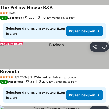
The Yellow House B&B
Hotel
3 Sterren
8,4
Zeer goed
230
17.7 km vanaf Tayto Park
Selecteer datums om exacte prijzen
Prijzen bekijken
te zien
Populaire keuze
Delen
To
Buvinda
Aparthotel
Waterpark en fietsen op locatie
5 Sterren
9,5
Uitstekend
341
20.0 km vanaf Tayto Park
Selecteer datums om exacte prijzen
Prijzen bekijken
te zien