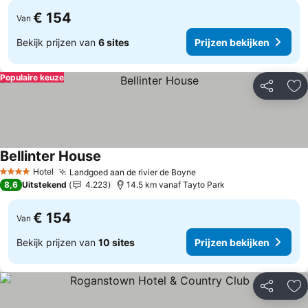
€ 154
Van
Bekijk prijzen van
6 sites
Prijzen bekijken
Populaire keuze
Delen
To
Bellinter House
Hotel
Landgoed aan de rivier de Boyne
4 Sterren
8,6
Uitstekend
4.223
14.5 km vanaf Tayto Park
€ 154
Van
Bekijk prijzen van
10 sites
Prijzen bekijken
Delen
To