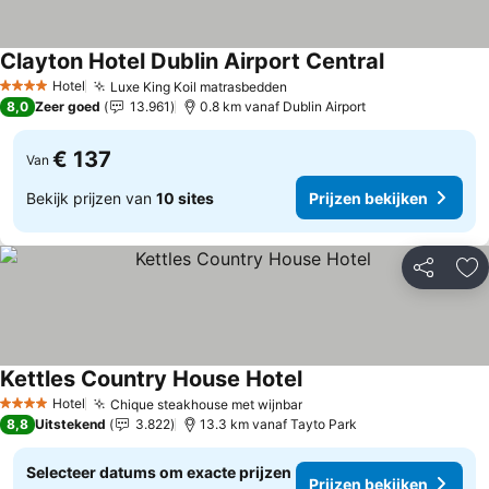
Clayton Hotel Dublin Airport Central
Hotel
Luxe King Koil matrasbedden
4 Sterren
8,0
Zeer goed
13.961
0.8 km vanaf Dublin Airport
€ 137
Van
Bekijk prijzen van
10 sites
Prijzen bekijken
Delen
To
Kettles Country House Hotel
Hotel
Chique steakhouse met wijnbar
4 Sterren
8,8
Uitstekend
3.822
13.3 km vanaf Tayto Park
Selecteer datums om exacte prijzen
Prijzen bekijken