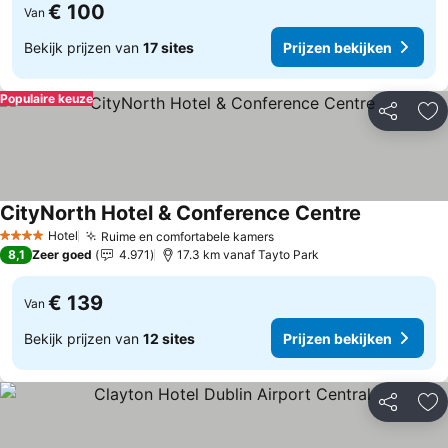
€ 100
Van
Bekijk prijzen van
17 sites
Prijzen bekijken
Populaire keuze
Delen
To
CityNorth Hotel & Conference Centre
Hotel
Ruime en comfortabele kamers
4 Sterren
8,1
Zeer goed
4.971
17.3 km vanaf Tayto Park
€ 139
Van
Bekijk prijzen van
12 sites
Prijzen bekijken
Delen
To