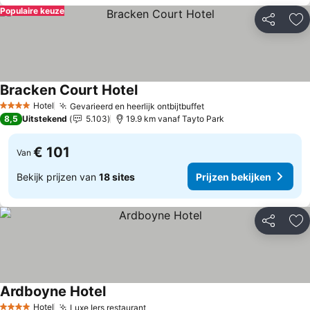
Populaire keuze
Delen
To
Bracken Court Hotel
Hotel
Gevarieerd en heerlijk ontbijtbuffet
4 Sterren
8,5
Uitstekend
5.103
19.9 km vanaf Tayto Park
€ 101
Van
Bekijk prijzen van
18 sites
Prijzen bekijken
Delen
To
Ardboyne Hotel
Hotel
Luxe Iers restaurant