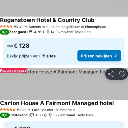
Roganstown Hotel & Country Club
Hotel
Kamers met uitzicht op golfbaan of binnenplaats
4 Sterren
8,2
Zeer goed
4.761
14.0 km vanaf Tayto Park
€ 128
Van
Bekijk prijzen van
15 sites
Prijzen bekijken
Populaire keuze
Delen
To
Carton House A Fairmont Managed hotel
Hotel
Luxe spa met 18-meterbad
5 Sterren
8,9
Uitstekend
4.633
18.2 km vanaf Tayto Park