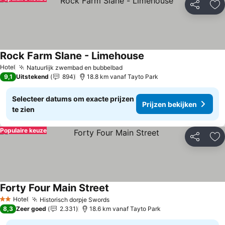
Delen
To
Rock Farm Slane - Limehouse
Hotel
Natuurlijk zwembad en bubbelbad
9,1
Uitstekend
894
18.8 km vanaf Tayto Park
Selecteer datums om exacte prijzen
Prijzen bekijken
te zien
Populaire keuze
Delen
To
Forty Four Main Street
Hotel
Historisch dorpje Swords
2 Sterren
8,3
Zeer goed
2.331
18.6 km vanaf Tayto Park