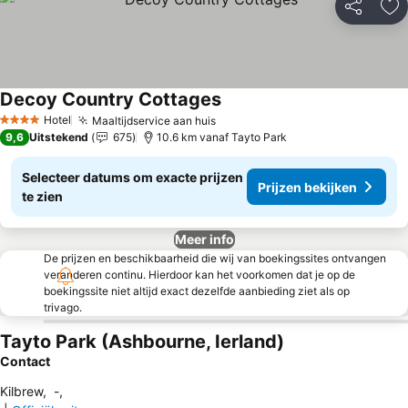
Delen
To
Decoy Country Cottages
Hotel
Maaltijdservice aan huis
4 Sterren
9,6
Uitstekend
675
10.6 km vanaf Tayto Park
Selecteer datums om exacte prijzen
Prijzen bekijken
te zien
Meer info
De prijzen en beschikbaarheid die wij van boekingssites ontvangen
veranderen continu. Hierdoor kan het voorkomen dat je op de
boekingssite niet altijd exact dezelfde aanbieding ziet als op
trivago.
Tayto Park (Ashbourne, Ierland)
Contact
Kilbrew
,
-
,