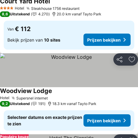
Court Yard Hotel
Hotel
Steakhouse 1756 restaurant
4 Sterren
8,6
Uitstekend
4.270
20.0 km vanaf Tayto Park
€ 112
Van
Bekijk prijzen van
10 sites
Prijzen bekijken
Delen
To
Woodview Lodge
Hotel
Supersnel internet
9,2
Uitstekend
191
18.3 km vanaf Tayto Park
Selecteer datums om exacte prijzen
Prijzen bekijken
te zien
Populaire keuze