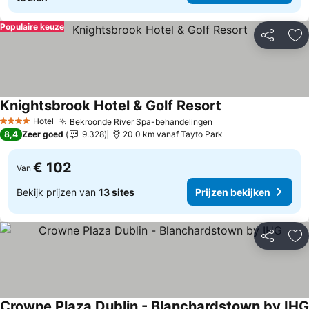
Populaire keuze
Delen
To
Knightsbrook Hotel & Golf Resort
Hotel
Bekroonde River Spa-behandelingen
4 Sterren
8,4
Zeer goed
9.328
20.0 km vanaf Tayto Park
€ 102
Van
Bekijk prijzen van
13 sites
Prijzen bekijken
Delen
To
Crowne Plaza Dublin - Blanchardstown by IHG