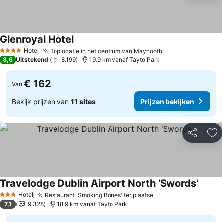
Glenroyal Hotel
Hotel
Toplocatie in het centrum van Maynooth
4 Sterren
8,6
Uitstekend
8.199
19.9 km vanaf Tayto Park
€ 162
Van
Bekijk prijzen van
11 sites
Prijzen bekijken
Delen
To
Travelodge Dublin Airport North 'Swords'
Hotel
Restaurant 'Smoking Bones' ter plaatse
3 Sterren
7,1
9.328
18.9 km vanaf Tayto Park