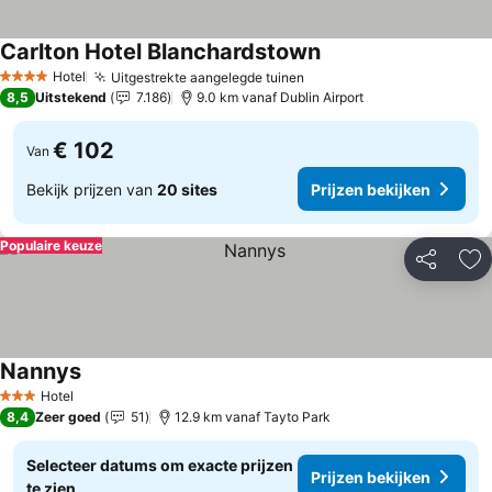
Carlton Hotel Blanchardstown
Hotel
Uitgestrekte aangelegde tuinen
4 Sterren
8,5
Uitstekend
7.186
9.0 km vanaf Dublin Airport
€ 102
Van
Bekijk prijzen van
20 sites
Prijzen bekijken
Populaire keuze
Delen
To
Nannys
Hotel
3 Sterren
8,4
Zeer goed
51
12.9 km vanaf Tayto Park
Selecteer datums om exacte prijzen
Prijzen bekijken
te zien