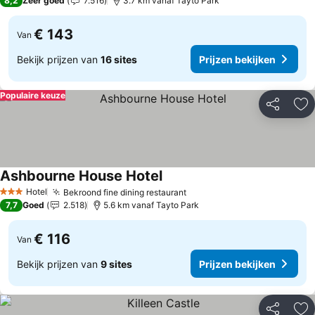
8,2
Zeer goed
7.516
3.7 km vanaf Tayto Park
€ 143
Van
Bekijk prijzen van
16 sites
Prijzen bekijken
Populaire keuze
Delen
To
Ashbourne House Hotel
Hotel
Bekroond fine dining restaurant
3 Sterren
7,7
Goed
2.518
5.6 km vanaf Tayto Park
€ 116
Van
Bekijk prijzen van
9 sites
Prijzen bekijken