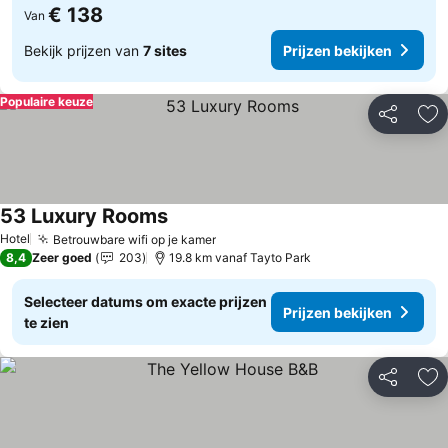
€ 138
Van
Bekijk prijzen van
7 sites
Prijzen bekijken
Populaire keuze
Delen
To
53 Luxury Rooms
Hotel
Betrouwbare wifi op je kamer
8,4
Zeer goed
203
19.8 km vanaf Tayto Park
Selecteer datums om exacte prijzen
Prijzen bekijken
te zien
Delen
To