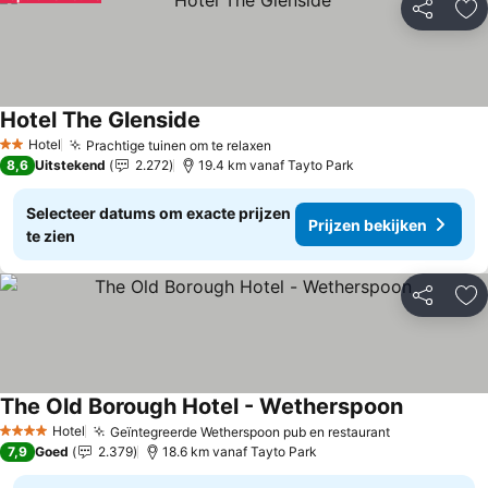
Delen
To
Hotel The Glenside
Hotel
Prachtige tuinen om te relaxen
2 Sterren
8,6
Uitstekend
2.272
19.4 km vanaf Tayto Park
Selecteer datums om exacte prijzen
Prijzen bekijken
te zien
Delen
To
The Old Borough Hotel - Wetherspoon
Hotel
Geïntegreerde Wetherspoon pub en restaurant
4 Sterren
7,9
Goed
2.379
18.6 km vanaf Tayto Park