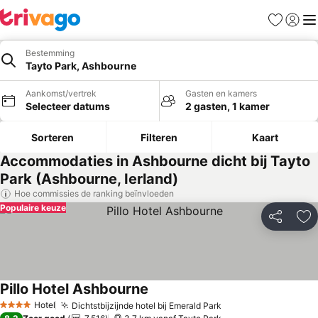
Favorieten
Aanmel
Me
Bestemming
Tayto Park, Ashbourne
Aankomst/vertrek
Gasten en kamers
Selecteer datums
2 gasten, 1 kamer
Sorteren
Filteren
Kaart
Accommodaties in Ashbourne dicht bij Tayto
Park (Ashbourne, Ierland)
Hoe commissies de ranking beïnvloeden
Populaire keuze
Delen
To
Pillo Hotel Ashbourne
Hotel
Dichtstbijzijnde hotel bij Emerald Park
4 Sterren