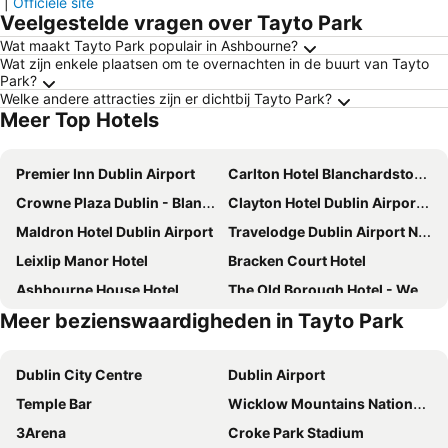
|
Officiële site
Veelgestelde vragen over Tayto Park
Wat maakt Tayto Park populair in Ashbourne?
Wat zijn enkele plaatsen om te overnachten in de buurt van Tayto
Park?
Welke andere attracties zijn er dichtbij Tayto Park?
Meer Top Hotels
Premier Inn Dublin Airport
Carlton Hotel Blanchardstown
Crowne Plaza Dublin - Blanchardstown by IHG
Clayton Hotel Dublin Airport Central
Maldron Hotel Dublin Airport
Travelodge Dublin Airport North 'Swords'
Leixlip Manor Hotel
Bracken Court Hotel
Ashbourne House Hotel
The Old Borough Hotel - Wetherspoon
Meer bezienswaardigheden in Tayto Park
Glenroyal Hotel
Forty Four Main Street
Carton House A Fairmont Managed hotel
Newgrange Hotel
Dublin City Centre
Dublin Airport
Roganstown Hotel & Country Club
Court Yard Hotel
Temple Bar
Wicklow Mountains National Park
Knightsbrook Hotel & Golf Resort
Pillo Hotel Ashbourne
3Arena
Croke Park Stadium
Kettles Country House Hotel
Bellinter House