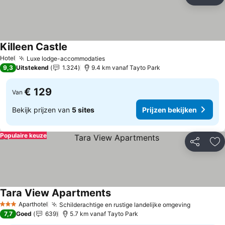
Delen
To
Killeen Castle
Hotel
Luxe lodge-accommodaties
9,3
Uitstekend
1.324
9.4 km vanaf Tayto Park
€ 129
Van
Bekijk prijzen van
5 sites
Prijzen bekijken
Populaire keuze
Delen
To
Tara View Apartments
Aparthotel
Schilderachtige en rustige landelijke omgeving
3 Sterren
7,7
Goed
639
5.7 km vanaf Tayto Park