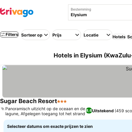
Bestemming
Filters
Sorteer op
Prijs
Locatie
Hotels
Sc
Hotels in Elysium (KwaZulu-
Sugar Beach Resort
3 Sterren
Panoramisch uitzicht op de oceaan en de
Uitstekend
(459 sco
8,6
lagune, Afgelegen toegang tot het strand
Selecteer datums om exacte prijzen te zien