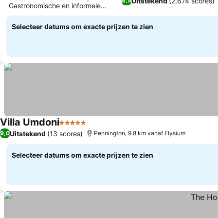
Uitstekend
(2.674 scores)
8,5
Gastronomische en informele
restaurants
Selecteer datums om exacte prijzen te zien
Villa Umdoni
5 Sterren
Uitstekend
(13 scores)
9,0
Pennington, 9.8 km vanaf Elysium
Selecteer datums om exacte prijzen te zien