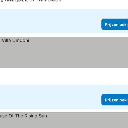
Pennington, 10.0 km vanaf Elysium
Prijzen bek
Prijzen bek