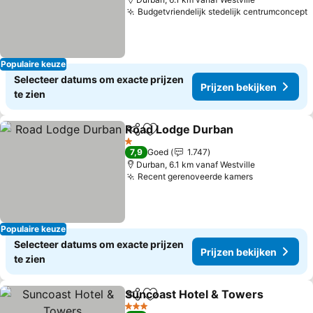
Budgetvriendelijk stedelijk centrumconcept
Populaire keuze
Selecteer datums om exacte prijzen
Prijzen bekijken
te zien
Road Lodge Durban
Delen
Toevoegen aan favorieten
1 Sterren
7,9
Goed
1.747
Durban, 6.1 km vanaf Westville
Recent gerenoveerde kamers
Populaire keuze
Selecteer datums om exacte prijzen
Prijzen bekijken
te zien
Suncoast Hotel & Towers
Delen
Toevoegen aan favorieten
3 Sterren