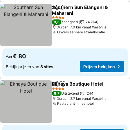
Southern Sun Elangeni &
Delen
Toevoegen aan favorieten
Maharani
4 Sterren
8,3
Zeer goed
24.764
Durban, 7.0 km vanaf Westville
Onverslaanbare strandlocatie
€ 80
Van
Bekijk prijzen van
8 sites
Prijzen bekijken
Ekhaya Boutique Hotel
Delen
Toevoegen aan favorieten
4 Sterren
8,7
Uitstekend
244
Durban, 2.7 km vanaf Westville
Restaurant in het hotel