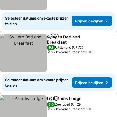
Selecteer datums om exacte prijzen
Prijzen bekijken
te zien
Sylvern Bed and
Delen
Toevoegen aan favorieten
Breakfast
9,1
Uitstekend
73
5.2 km vanaf Stadscentrum
Selecteer datums om exacte prijzen
Prijzen bekijken
te zien
Le Paradis Lodge
Delen
Toevoegen aan favorieten
8,0
Zeer goed
29
2.7 km vanaf Stadscentrum