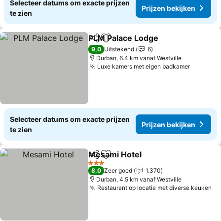
Selecteer datums om exacte prijzen
Prijzen bekijken
te zien
PLM Palace Lodge
Delen
Toevoegen aan favorieten
9,0
Uitstekend
6
Durban, 6.4 km vanaf Westville
Luxe kamers met eigen badkamer
Selecteer datums om exacte prijzen
Prijzen bekijken
te zien
Mesami Hotel
Delen
Toevoegen aan favorieten
3 Sterren
8,0
Zeer goed
1.370
Durban, 4.5 km vanaf Westville
Restaurant op locatie met diverse keuken