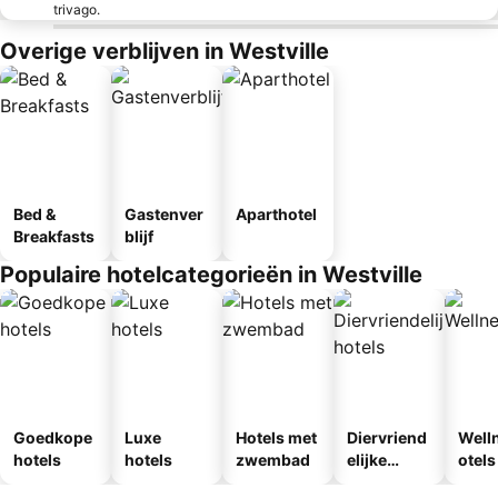
trivago.
Overige verblijven in Westville
Bed &
Gastenver
Aparthotel
Breakfasts
blijf
Populaire hotelcategorieën in Westville
Goedkope
Luxe
Hotels met
Diervriend
Well
hotels
hotels
zwembad
elijke
otels
hotels