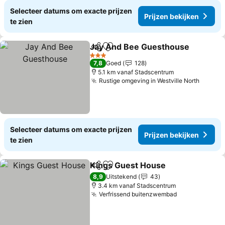
Selecteer datums om exacte prijzen
Prijzen bekijken
te zien
Jay And Bee Guesthouse
Delen
Toevoegen aan favorieten
3 Sterren
7,8
Goed
128
5.1 km vanaf Stadscentrum
Rustige omgeving in Westville North
Selecteer datums om exacte prijzen
Prijzen bekijken
te zien
Kings Guest House
Delen
Toevoegen aan favorieten
8,9
Uitstekend
43
3.4 km vanaf Stadscentrum
Verfrissend buitenzwembad