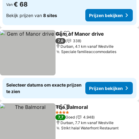
€ 68
Van
Bekijk prijzen van
8 sites
Prijzen bekijken
Gem of Manor drive
Delen
Toevoegen aan favorieten
7,0
338
Durban, 4.1 km vanaf Westville
Speciale familieaccommodaties
Selecteer datums om exacte prijzen
Prijzen bekijken
te zien
The Balmoral
Delen
Toevoegen aan favorieten
4 Sterren
7,7
Goed
4.948
Durban, 7.7 km vanaf Westville
Strikt halal Waterfront Restaurant