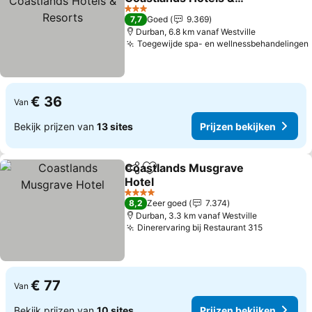
Resorts
3 Sterren
7,7
Goed
9.369
Durban, 6.8 km vanaf Westville
Toegewijde spa- en wellnessbehandelingen
€ 36
Van
Bekijk prijzen van
13 sites
Prijzen bekijken
Coastlands Musgrave
Delen
Toevoegen aan favorieten
Hotel
4 Sterren
8,2
Zeer goed
7.374
Durban, 3.3 km vanaf Westville
Dinerervaring bij Restaurant 315
€ 77
Van
Bekijk prijzen van
10 sites
Prijzen bekijken