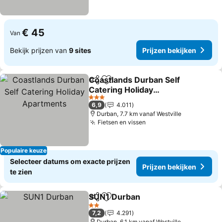
€ 45
Van
Bekijk prijzen van
9 sites
Prijzen bekijken
Coastlands Durban Self
Delen
Toevoegen aan favorieten
Catering Holiday
Apartments
3 Sterren
6,9
4.011
Durban, 7.7 km vanaf Westville
Fietsen en vissen
Populaire keuze
Selecteer datums om exacte prijzen
Prijzen bekijken
te zien
SUN1 Durban
Delen
Toevoegen aan favorieten
2 Sterren
7,2
4.291
Durban, 6.1 km vanaf Westville