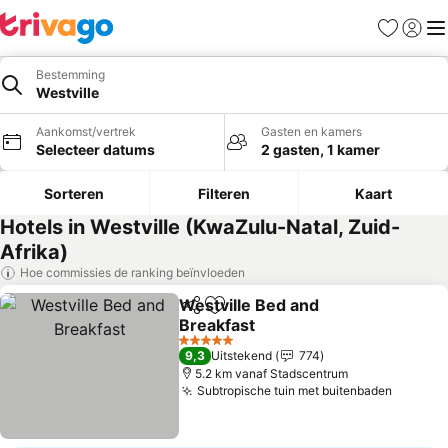
Favorieten
Aanmel
Me
Bestemming
Westville
Aankomst/vertrek
Gasten en kamers
Selecteer datums
2 gasten, 1 kamer
Sorteren
Filteren
Kaart
Hotels in Westville (KwaZulu-Natal, Zuid-
Afrika)
Hoe commissies de ranking beïnvloeden
Westville Bed and
Delen
Toevoegen aan favorieten
Breakfast
5 Sterren
9,3
Uitstekend
774
5.2 km vanaf Stadscentrum
Subtropische tuin met buitenbaden