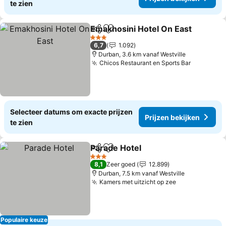
te zien
Emakhosini Hotel On East
Delen
Toevoegen aan favorieten
3 Sterren
6,7
1.092
Durban, 3.6 km vanaf Westville
Chicos Restaurant en Sports Bar
Selecteer datums om exacte prijzen
Prijzen bekijken
te zien
Parade Hotel
Delen
Toevoegen aan favorieten
3 Sterren
8,1
Zeer goed
12.899
Durban, 7.5 km vanaf Westville
Kamers met uitzicht op zee
Populaire keuze