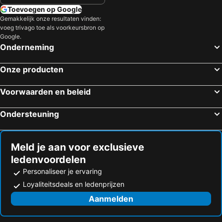
Kaapstad, West-Kaap Hotels
Stellenbosch, West-Kaap Hotels
Toevoegen op Google
Kempton Park, Gauteng Hotels
Johannesburg, Gauteng Hotels
Gemakkelijk onze resultaten vinden:
voeg trivago toe als voorkeursbron op
Hoedspruit, Limpopo Hotels
Franschhoek, West-Kaap Hotels
Google.
Hermanus, West-Kaap Hotels
Matroosfontein, West-Kaap Hotels
Onderneming
Pilanesberg National Park, Noordwest Hotels
Onze producten
Voorwaarden en beleid
Ondersteuning
Meld je aan voor exclusieve
ledenvoordelen
Personaliseer je ervaring
Loyaliteitsdeals en ledenprijzen
Aanmelden