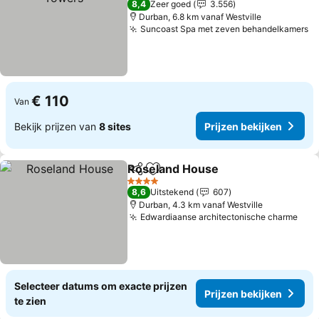
8,4
Zeer goed
3.556
Durban, 6.8 km vanaf Westville
Suncoast Spa met zeven behandelkamers
€ 110
Van
Bekijk prijzen van
8 sites
Prijzen bekijken
Roseland House
Delen
Toevoegen aan favorieten
4 Sterren
8,6
Uitstekend
607
Durban, 4.3 km vanaf Westville
Edwardiaanse architectonische charme
Selecteer datums om exacte prijzen
Prijzen bekijken
te zien