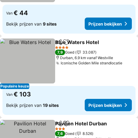
€ 44
Van
Bekijk prijzen van
9 sites
Prijzen bekijken
Blue Waters Hotel
Delen
Toevoegen aan favorieten
4 Sterren
7,9
Goed
33.087
Durban, 6.9 km vanaf Westville
Iconische Golden Mile strandlocatie
Populaire keuze
€ 103
Van
Bekijk prijzen van
19 sites
Prijzen bekijken
Pavilion Hotel Durban
Delen
Toevoegen aan favorieten
3 Sterren
7,6
Goed
8.526