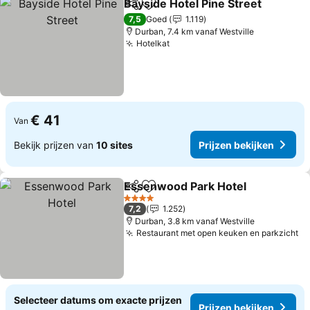
Bayside Hotel Pine Street
Delen
Toevoegen aan favorieten
7,5
Goed
1.119
Durban, 7.4 km vanaf Westville
Hotelkat
€ 41
Van
Bekijk prijzen van
10 sites
Prijzen bekijken
Essenwood Park Hotel
Delen
Toevoegen aan favorieten
4 Sterren
7,2
1.252
Durban, 3.8 km vanaf Westville
Restaurant met open keuken en parkzicht
Selecteer datums om exacte prijzen
Prijzen bekijken