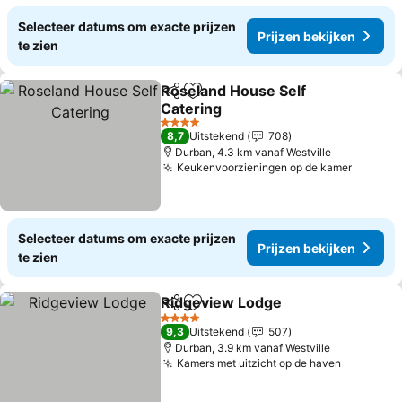
Selecteer datums om exacte prijzen
Prijzen bekijken
te zien
Roseland House Self
Delen
Toevoegen aan favorieten
Catering
4 Sterren
8,7
Uitstekend
708
Durban, 4.3 km vanaf Westville
Keukenvoorzieningen op de kamer
Selecteer datums om exacte prijzen
Prijzen bekijken
te zien
Ridgeview Lodge
Delen
Toevoegen aan favorieten
4 Sterren
9,3
Uitstekend
507
Durban, 3.9 km vanaf Westville
Kamers met uitzicht op de haven