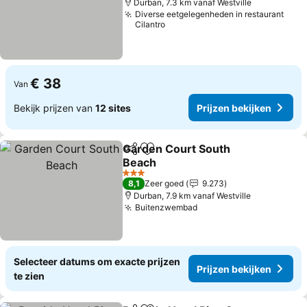
Durban, 7.3 km vanaf Westville
Diverse eetgelegenheden in restaurant
Cilantro
€ 38
Van
Bekijk prijzen van
12 sites
Prijzen bekijken
Garden Court South
Delen
Toevoegen aan favorieten
Beach
3 Sterren
8,1
Zeer goed
9.273
Durban, 7.9 km vanaf Westville
Buitenzwembad
Selecteer datums om exacte prijzen
Prijzen bekijken
te zien