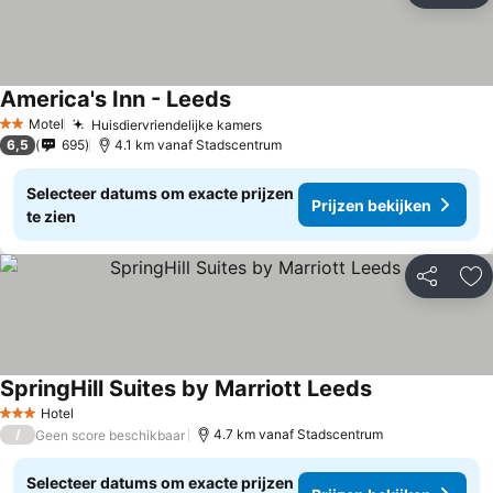
America's Inn - Leeds
Motel
Huisdiervriendelijke kamers
2 Sterren
6,5
695
4.1 km vanaf Stadscentrum
Selecteer datums om exacte prijzen
Prijzen bekijken
te zien
Delen
To
SpringHill Suites by Marriott Leeds
Hotel
3 Sterren
/
4.7 km vanaf Stadscentrum
Geen score beschikbaar
Selecteer datums om exacte prijzen