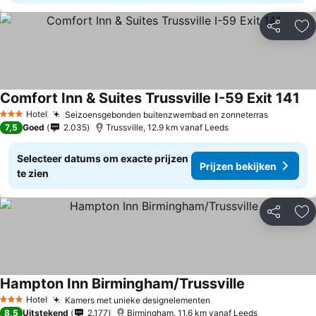
Delen
To
Comfort Inn & Suites Trussville I-59 Exit 141
Hotel
Seizoensgebonden buitenzwembad en zonneterras
3 Sterren
7,5
Goed
2.035
Trussville, 12.9 km vanaf Leeds
Selecteer datums om exacte prijzen
Prijzen bekijken
te zien
Delen
To
Hampton Inn Birmingham/Trussville
Hotel
Kamers met unieke designelementen
3 Sterren
8,5
Uitstekend
2.177
Birmingham, 11.6 km vanaf Leeds