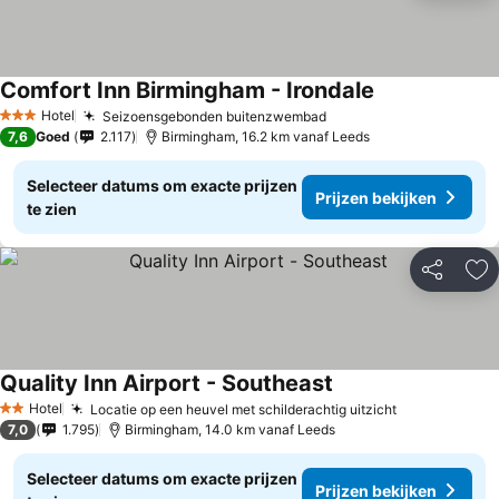
Comfort Inn Birmingham - Irondale
Hotel
Seizoensgebonden buitenzwembad
3 Sterren
7,6
Goed
2.117
Birmingham, 16.2 km vanaf Leeds
Selecteer datums om exacte prijzen
Prijzen bekijken
te zien
Delen
To
Quality Inn Airport - Southeast
Hotel
Locatie op een heuvel met schilderachtig uitzicht
2 Sterren
7,0
1.795
Birmingham, 14.0 km vanaf Leeds
Selecteer datums om exacte prijzen
Prijzen bekijken