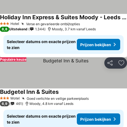
Holiday Inn Express & Suites Moody - Leeds By Ihg
Hotel
Verse en gevarieerde ontbijtopties
3 Sterren
8,8
Uitstekend
1.344
Moody, 3.7 km vanaf Leeds
Selecteer datums om exacte prijzen
Prijzen bekijken
te zien
Populaire keuze
Delen
To
Budgetel Inn & Suites
Motel
Goed verlichte en veilige parkeerplaats
3 Sterren
6,9
461
Moody, 4.8 km vanaf Leeds
Selecteer datums om exacte prijzen
Prijzen bekijken
te zien