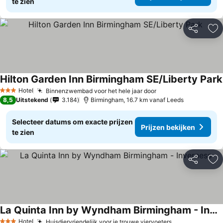
te zien
Delen
To
Hilton Garden Inn Birmingham SE/Liberty Park
Hotel
Binnenzwembad voor het hele jaar door
3 Sterren
8,5
Uitstekend
3.184
Birmingham, 16.7 km vanaf Leeds
Selecteer datums om exacte prijzen
Prijzen bekijken
te zien
Delen
To
La Quinta Inn by Wyndham Birmingham - Inverness
Hotel
Huisdiervriendelijk voor je trouwe viervoeters