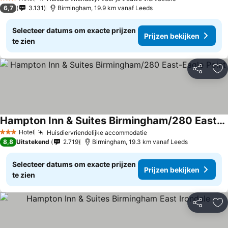
3 Sterren
6,7
3.131
Birmingham, 19.9 km vanaf Leeds
Selecteer datums om exacte prijzen
Prijzen bekijken
te zien
Delen
To
Hampton Inn & Suites Birmingham/280 East-Eagle Point
Hotel
Huisdiervriendelijke accommodatie
3 Sterren
8,8
Uitstekend
2.719
Birmingham, 19.3 km vanaf Leeds
Selecteer datums om exacte prijzen
Prijzen bekijken
te zien
Delen
To