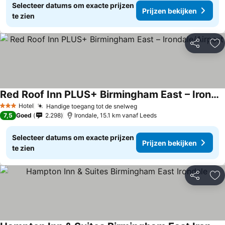
Selecteer datums om exacte prijzen
Prijzen bekijken
te zien
Delen
To
Red Roof Inn PLUS+ Birmingham East – Irondale/Airport
Hotel
Handige toegang tot de snelweg
3 Sterren
7,5
Goed
2.298
Irondale, 15.1 km vanaf Leeds
Selecteer datums om exacte prijzen
Prijzen bekijken
te zien
Delen
To