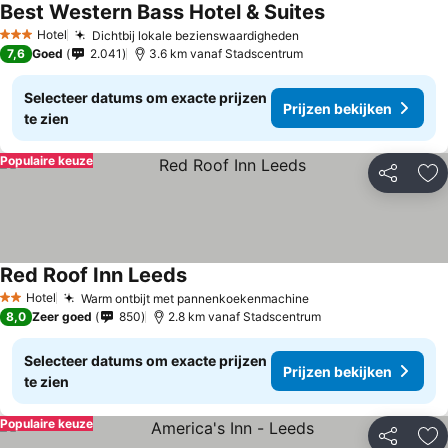
Best Western Bass Hotel & Suites
Hotel
Dichtbij lokale bezienswaardigheden
3 Sterren
7,6
Goed
2.041
3.6 km vanaf Stadscentrum
Selecteer datums om exacte prijzen
Prijzen bekijken
te zien
Populaire keuze
Delen
To
Red Roof Inn Leeds
Hotel
Warm ontbijt met pannenkoekenmachine
2 Sterren
8,0
Zeer goed
850
2.8 km vanaf Stadscentrum
Selecteer datums om exacte prijzen
Prijzen bekijken
te zien
Populaire keuze
Delen
To