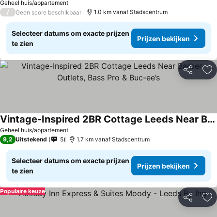
Geheel huis/appartement
/
1.0 km vanaf Stadscentrum
Geen score beschikbaar
Selecteer datums om exacte prijzen
Prijzen bekijken
te zien
Delen
To
Vintage-Inspired 2BR Cottage Leeds Near Barber, Outlets, Bass Pro & Buc-ee’s
Geheel huis/appartement
9,2
Uitstekend
5
1.7 km vanaf Stadscentrum
Selecteer datums om exacte prijzen
Prijzen bekijken
te zien
Populaire keuze
Delen
To