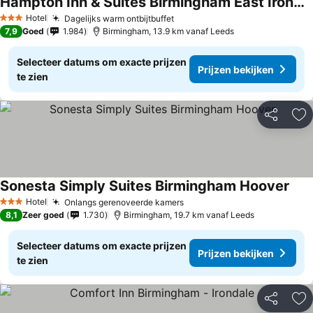
Hampton Inn & Suites Birmingham East Irondale
Hotel
Dagelijks warm ontbijtbuffet
3 Sterren
7,9
Goed
1.984
Birmingham, 13.9 km vanaf Leeds
Selecteer datums om exacte prijzen
Prijzen bekijken
te zien
Delen
To
Sonesta Simply Suites Birmingham Hoover
Hotel
Onlangs gerenoveerde kamers
3 Sterren
8,1
Zeer goed
1.730
Birmingham, 19.7 km vanaf Leeds
Selecteer datums om exacte prijzen
Prijzen bekijken
te zien
Delen
To