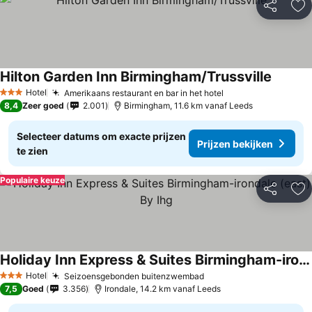
Delen
To
Hilton Garden Inn Birmingham/Trussville
Hotel
Amerikaans restaurant en bar in het hotel
3 Sterren
8,4
Zeer goed
2.001
Birmingham, 11.6 km vanaf Leeds
Selecteer datums om exacte prijzen
Prijzen bekijken
te zien
Populaire keuze
Delen
To
Holiday Inn Express & Suites Birmingham-irondale (east) By Ihg
Hotel
Seizoensgebonden buitenzwembad
3 Sterren
7,5
Goed
3.356
Irondale, 14.2 km vanaf Leeds