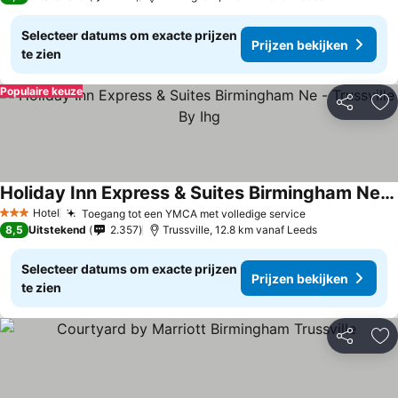
Selecteer datums om exacte prijzen
Prijzen bekijken
te zien
Populaire keuze
Delen
To
Holiday Inn Express & Suites Birmingham Ne - Trussville By Ihg
Hotel
Toegang tot een YMCA met volledige service
3 Sterren
8,5
Uitstekend
2.357
Trussville, 12.8 km vanaf Leeds
Selecteer datums om exacte prijzen
Prijzen bekijken
te zien
Delen
To