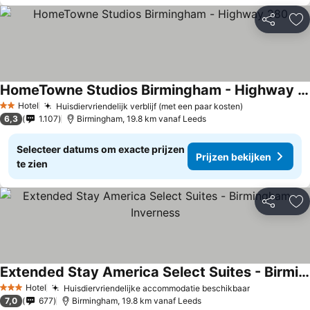
Delen
To
HomeTowne Studios Birmingham - Highway 280
Hotel
Huisdiervriendelijk verblijf (met een paar kosten)
2 Sterren
6,3
1.107
Birmingham, 19.8 km vanaf Leeds
Selecteer datums om exacte prijzen
Prijzen bekijken
te zien
Delen
To
Extended Stay America Select Suites - Birmingham - Inverness
Hotel
Huisdiervriendelijke accommodatie beschikbaar
3 Sterren
7,0
677
Birmingham, 19.8 km vanaf Leeds