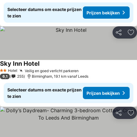
Selecteer datums om exacte prijzen
Prijzen bekijken
te zien
Delen
To
Sky Inn Hotel
Hotel
Veilig en goed verlicht parkeren
2 Sterren
6,1
255
Birmingham, 19.1 km vanaf Leeds
Selecteer datums om exacte prijzen
Prijzen bekijken
te zien
Delen
To