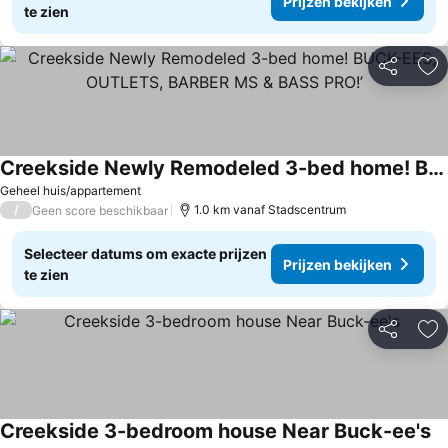
Prijzen bekijken
te zien
Delen
To
Creekside Newly Remodeled 3-bed home! BUCK-EES, OUTLETS, BARBER MS & BASS PRO!’
Geheel huis/appartement
/
1.0 km vanaf Stadscentrum
Geen score beschikbaar
Selecteer datums om exacte prijzen
Prijzen bekijken
te zien
Delen
To
Creekside 3-bedroom house Near Buck-ee's