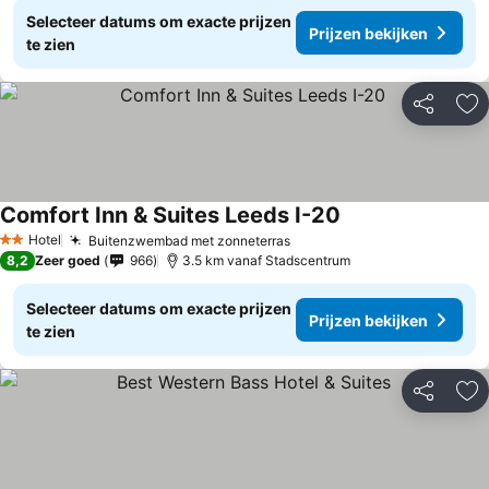
Selecteer datums om exacte prijzen
Prijzen bekijken
te zien
Delen
To
Comfort Inn & Suites Leeds I-20
Hotel
Buitenzwembad met zonneterras
2 Sterren
8,2
Zeer goed
966
3.5 km vanaf Stadscentrum
Selecteer datums om exacte prijzen
Prijzen bekijken
te zien
Delen
To