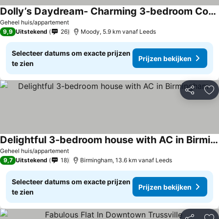
Dolly’s Daydream- Charming 3-bedroom Cottage Close To Leeds And Birmingham
Geheel huis/appartement
9,9
Uitstekend
26
Moody, 5.9 km vanaf Leeds
Selecteer datums om exacte prijzen
Prijzen bekijken
te zien
Delen
To
Delightful 3-bedroom house with AC in Birmingham
Geheel huis/appartement
9,7
Uitstekend
18
Birmingham, 13.6 km vanaf Leeds
Selecteer datums om exacte prijzen
Prijzen bekijken
te zien