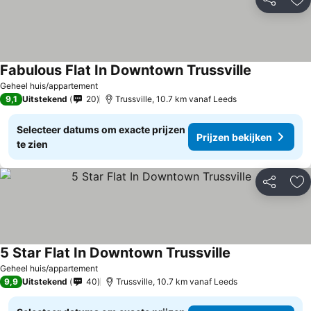
Delen
To
Fabulous Flat In Downtown Trussville
Geheel huis/appartement
9,1
Uitstekend
20
Trussville, 10.7 km vanaf Leeds
Selecteer datums om exacte prijzen
Prijzen bekijken
te zien
Delen
To
5 Star Flat In Downtown Trussville
Geheel huis/appartement
9,9
Uitstekend
40
Trussville, 10.7 km vanaf Leeds