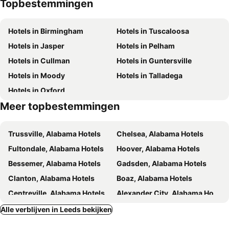
Topbestemmingen
Hotels in Birmingham
Hotels in Tuscaloosa
Hotels in Jasper
Hotels in Pelham
Hotels in Cullman
Hotels in Guntersville
Hotels in Moody
Hotels in Talladega
Hotels in Oxford
Meer topbestemmingen
Trussville, Alabama Hotels
Chelsea, Alabama Hotels
Fultondale, Alabama Hotels
Hoover, Alabama Hotels
Bessemer, Alabama Hotels
Gadsden, Alabama Hotels
Clanton, Alabama Hotels
Boaz, Alabama Hotels
Centreville, Alabama Hotels
Alexander City, Alabama Hotels
Cottondale, Alabama Hotels
Montgomery, Alabama Hotels
Alle verblijven in Leeds bekijken
Prattville, Alabama Hotels
Selma, Alabama Hotels