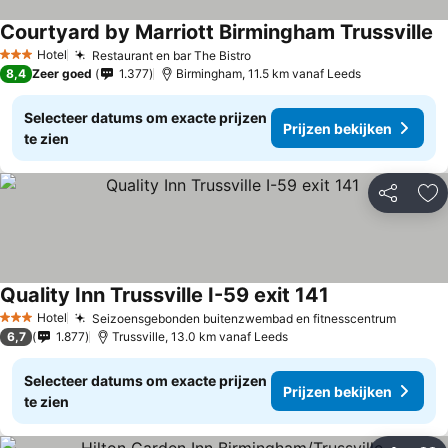
Courtyard by Marriott Birmingham Trussville
Hotel
Restaurant en bar The Bistro
3 Sterren
8,4
Zeer goed
1.377
Birmingham, 11.5 km vanaf Leeds
Selecteer datums om exacte prijzen
Prijzen bekijken
te zien
Delen
To
Quality Inn Trussville I-59 exit 141
Hotel
Seizoensgebonden buitenzwembad en fitnesscentrum
3 Sterren
6,7
1.877
Trussville, 13.0 km vanaf Leeds
Selecteer datums om exacte prijzen
Prijzen bekijken
te zien