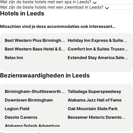
Wat zijn de beste hotels met een spa in Leeds?
Wat zijn de beste hotels met een zwembad in Leeds?
Hotels in Leeds
Misschien vind je deze accommodaties ook interessant…
Best Western Plus Birmingham Inn & Suites
Holiday Inn Express & Suites Moody - Leeds By Ihg
Best Western Bass Hotel & Suites
Comfort Inn & Suites Trussville I-59 Exit 141
Relax Inn
Extended Stay America Select Suites - Birmingham - Inverness
Bezienswaardigheden in Leeds
Birmingham–Shuttlesworth International Airport
Talladega Superspeedway
Downtown Birmingham
Alabama Jazz Hall of Fame
Legion Field
Oak Mountain State Park
Desoto Caverns
Bessemer Historic Downtown District
Alabama Splash Adventure