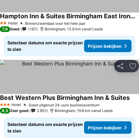
Hampton Inn & Suites Birmingham East Irondale
Hotel
Binnenzwembad voor het hele jaar
2 Sterren
7,8
Goed
1.187
Birmingham, 13.9 km vanaf Leeds
Selecteer datums om exacte prijzen
Prijzen bekijken
te zien
Delen
To
Best Western Plus Birmingham Inn & Suites
Hotel
Goed uitgerust 24-uurs businesscentrum
3 Sterren
8,3
Zeer goed
2.851
Birmingham, 19.8 km vanaf Leeds
Selecteer datums om exacte prijzen
Prijzen bekijken
te zien