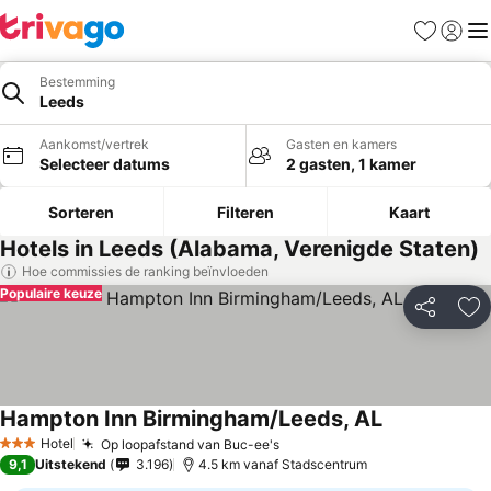
Favorieten
Aanmel
Me
Bestemming
Leeds
Aankomst/vertrek
Gasten en kamers
Selecteer datums
2 gasten, 1 kamer
Sorteren
Filteren
Kaart
Hotels in Leeds (Alabama, Verenigde Staten)
Hoe commissies de ranking beïnvloeden
Populaire keuze
Delen
To
Hampton Inn Birmingham/Leeds, AL
Hotel
Op loopafstand van Buc-ee's
3 Sterren
9,1
Uitstekend
3.196
4.5 km vanaf Stadscentrum