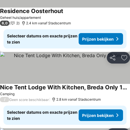
Residence Oosterhout
Geheel huis/appartement
6,0
2
2.4 km vanaf Stadscentrum
Selecteer datums om exacte prijzen
Prijzen bekijken
te zien
Delen
To
Nice Tent Lodge With Kitchen, Breda Only 10 Km
Camping
/
2.8 km vanaf Stadscentrum
Geen score beschikbaar
Selecteer datums om exacte prijzen
Prijzen bekijken
te zien