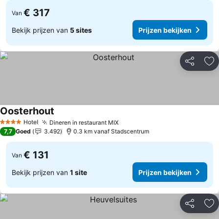
€ 317
Van
Bekijk prijzen van
5 sites
Prijzen bekijken
Delen
To
Oosterhout
Hotel
Dineren in restaurant MIX
4 Sterren
7,7
Goed
3.492
0.3 km vanaf Stadscentrum
€ 131
Van
Bekijk prijzen van
1 site
Prijzen bekijken
Delen
To