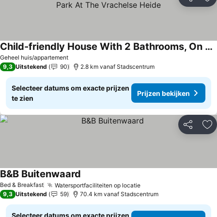
Delen
To
Child-friendly House With 2 Bathrooms, On A Holiday Park At The Vrachelse Heide
Geheel huis/appartement
9,3
Uitstekend
90
2.8 km vanaf Stadscentrum
Selecteer datums om exacte prijzen
Prijzen bekijken
te zien
Delen
To
B&B Buitenwaard
Bed & Breakfast
Watersportfaciliteiten op locatie
9,3
Uitstekend
59
70.4 km vanaf Stadscentrum
Selecteer datums om exacte prijzen