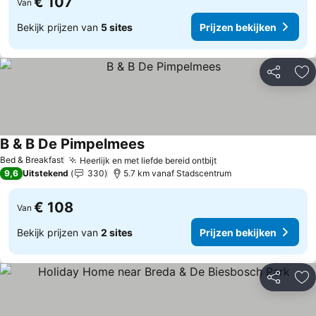
€ 107
Van
Bekijk prijzen van
5 sites
Prijzen bekijken
Delen
To
B & B De Pimpelmees
Bed & Breakfast
Heerlijk en met liefde bereid ontbijt
9,6
Uitstekend
330
5.7 km vanaf Stadscentrum
€ 108
Van
Bekijk prijzen van
2 sites
Prijzen bekijken
Delen
To