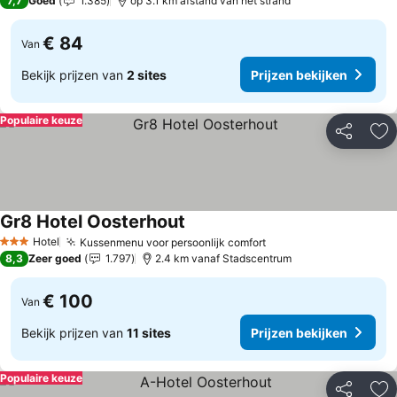
7,7
Goed
1.385
op 3.1 km afstand van het strand
€ 84
Van
Bekijk prijzen van
2 sites
Prijzen bekijken
Populaire keuze
Delen
To
Gr8 Hotel Oosterhout
Hotel
Kussenmenu voor persoonlijk comfort
3 Sterren
8,3
Zeer goed
1.797
2.4 km vanaf Stadscentrum
€ 100
Van
Bekijk prijzen van
11 sites
Prijzen bekijken
Populaire keuze