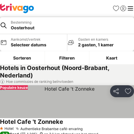
Favorieten
Aanmel
Me
Bestemming
Oosterhout
Aankomst/vertrek
Gasten en kamers
Selecteer datums
2 gasten, 1 kamer
Sorteren
Filteren
Kaart
Hotels in Oosterhout (Noord-Brabant,
Nederland)
Hoe commissies de ranking beïnvloeden
Populaire keuze
Delen
To
Hotel Cafe 't Zonneke
Hotel
Authentieke Brabantse café-ervaring
1 Sterren