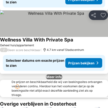
te zien
Delen
To
Wellness Villa With Private Spa
Geheel huis/appartement
/
4.7 km vanaf Stadscentrum
Geen score beschikbaar
Selecteer datums om exacte prijzen
Prijzen bekijken
te zien
Meer info
De prijzen en beschikbaarheid die wij van boekingssites ontvangen
veranderen continu. Hierdoor kan het voorkomen dat je op de
boekingssite niet altijd exact dezelfde aanbieding ziet als op
trivago.
Overige verblijven in Oosterhout