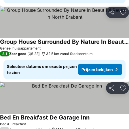
Delen
To
Group House Surrounded By Nature In Beautiful Reusel In North Brabant
Geheel huis/appartement
8,1
Zeer goed
22
32.5 km vanaf Stadscentrum
Selecteer datums om exacte prijzen
Prijzen bekijken
te zien
Delen
To
Bed En Breakfast De Garage Inn
Bed & Breakfast