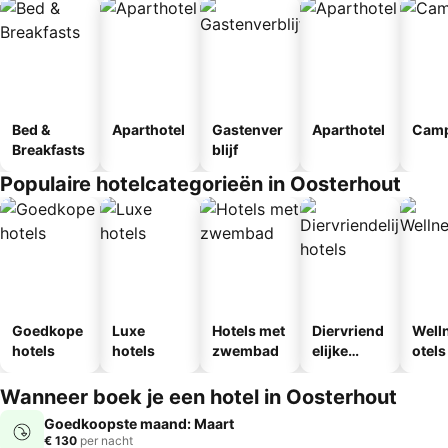
Bed &
Aparthotel
Gastenver
Aparthotel
Camp
Breakfasts
blijf
Populaire hotelcategorieën in Oosterhout
Goedkope
Luxe
Hotels met
Diervriend
Well
hotels
hotels
zwembad
elijke
otels
hotels
Wanneer boek je een hotel in Oosterhout
Goedkoopste maand: Maart
€ 130
per nacht