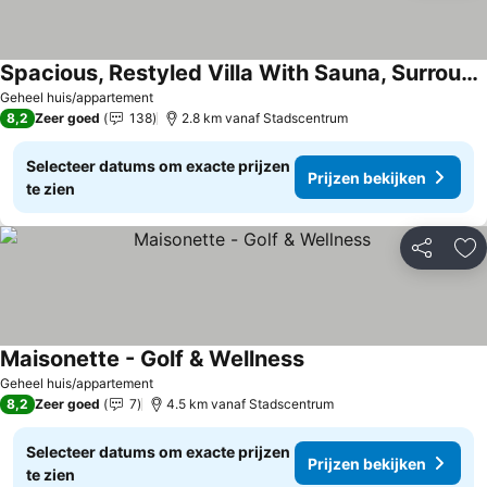
Spacious, Restyled Villa With Sauna, Surrounded By Forest
Geheel huis/appartement
8,2
Zeer goed
138
2.8 km vanaf Stadscentrum
Selecteer datums om exacte prijzen
Prijzen bekijken
te zien
Delen
To
Maisonette - Golf & Wellness
Geheel huis/appartement
8,2
Zeer goed
7
4.5 km vanaf Stadscentrum
Selecteer datums om exacte prijzen
Prijzen bekijken
te zien