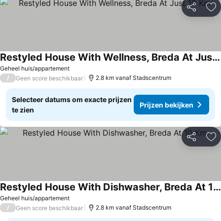
Delen
To
Restyled House With Wellness, Breda At Just 10 Km
Geheel huis/appartement
/
2.8 km vanaf Stadscentrum
Geen score beschikbaar
Selecteer datums om exacte prijzen
Prijzen bekijken
te zien
Delen
To
Restyled House With Dishwasher, Breda At 10 Km
Geheel huis/appartement
/
2.8 km vanaf Stadscentrum
Geen score beschikbaar