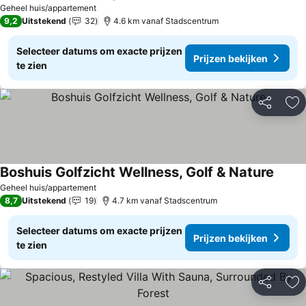
Geheel huis/appartement
9,2
Uitstekend
32
4.6 km vanaf Stadscentrum
Selecteer datums om exacte prijzen
Prijzen bekijken
te zien
Delen
To
Boshuis Golfzicht Wellness, Golf & Nature
Geheel huis/appartement
8,7
Uitstekend
19
4.7 km vanaf Stadscentrum
Selecteer datums om exacte prijzen
Prijzen bekijken
te zien
Delen
To