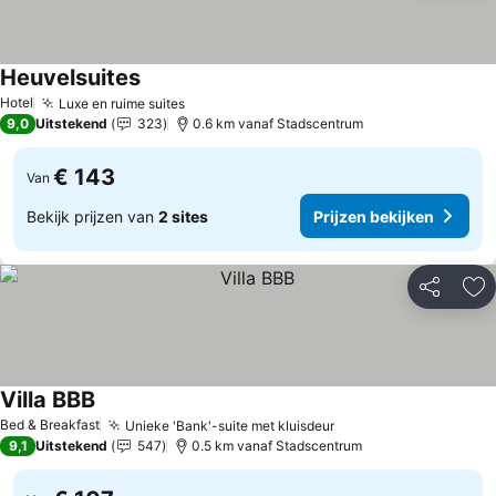
Heuvelsuites
Hotel
Luxe en ruime suites
9,0
Uitstekend
323
0.6 km vanaf Stadscentrum
€ 143
Van
Bekijk prijzen van
2 sites
Prijzen bekijken
Delen
To
Villa BBB
Bed & Breakfast
Unieke 'Bank'-suite met kluisdeur
9,1
Uitstekend
547
0.5 km vanaf Stadscentrum