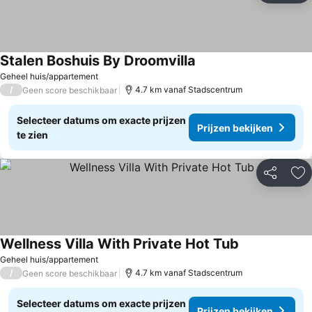
Stalen Boshuis By Droomvilla
Geheel huis/appartement
/
4.7 km vanaf Stadscentrum
Geen score beschikbaar
Selecteer datums om exacte prijzen
Prijzen bekijken
te zien
Delen
To
Wellness Villa With Private Hot Tub
Geheel huis/appartement
/
4.7 km vanaf Stadscentrum
Geen score beschikbaar
Selecteer datums om exacte prijzen
Prijzen bekijken