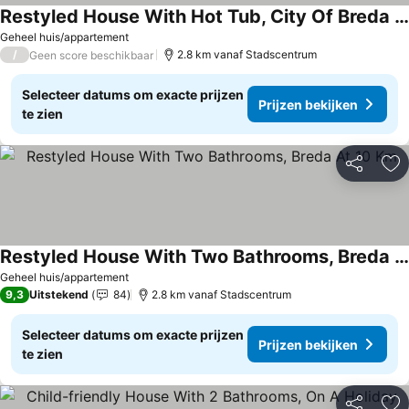
Restyled House With Hot Tub, City Of Breda At 10km
Geheel huis/appartement
/
2.8 km vanaf Stadscentrum
Geen score beschikbaar
Selecteer datums om exacte prijzen
Prijzen bekijken
te zien
Delen
To
Restyled House With Two Bathrooms, Breda At 10 Km
Geheel huis/appartement
9,3
Uitstekend
84
2.8 km vanaf Stadscentrum
Selecteer datums om exacte prijzen
Prijzen bekijken
te zien