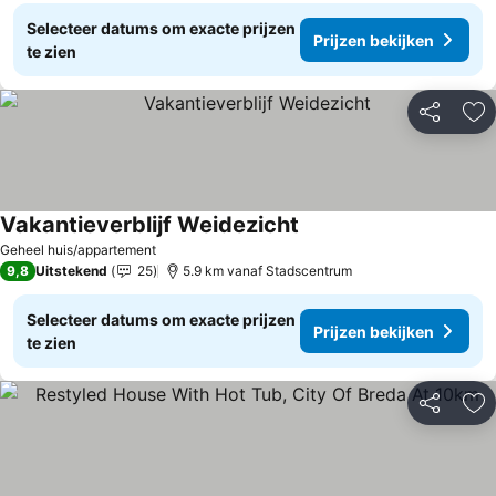
Selecteer datums om exacte prijzen
Prijzen bekijken
te zien
Delen
To
Vakantieverblijf Weidezicht
Geheel huis/appartement
9,8
Uitstekend
25
5.9 km vanaf Stadscentrum
Selecteer datums om exacte prijzen
Prijzen bekijken
te zien
Delen
To