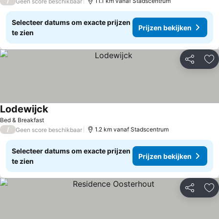
/
11.1 km vanaf Stadscentrum
Geen score beschikbaar
Selecteer datums om exacte prijzen
Prijzen bekijken
te zien
Delen
To
Lodewijck
Bed & Breakfast
/
1.2 km vanaf Stadscentrum
Geen score beschikbaar
Selecteer datums om exacte prijzen
Prijzen bekijken
te zien
Delen
To