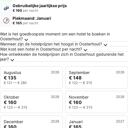
Gebruikelijke jaarlijkse prijs
€ 160
per nacht
Piekmaand: Januari
€ 165
per nacht
Veelgestelde vragen over Oosterhout
Wat is het goedkoopste moment om een hotel te boeken in
Oosterhout?
Wanneer zijn de hotelprijzen het hoogst in Oosterhout?
Wat kost een hotel in Oosterhout per nacht?
Hoe ontwikkelen de hotelprijzen zich in Oosterhout gedurende het
jaar?
Augustus
2026
September
2026
€ 135
€ 148
€ 121
—
€ 280
€ 122
—
€ 315
Oktober
2026
November
2026
€ 160
€ 160
€ 123
—
€ 315
€ 123
—
€ 315
December
2026
Januari
2027
€ 160
€ 165