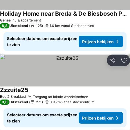
Holiday Home near Breda & De Biesbosch Park
Geheel huis/appartement
8,8
Uitstekend
125
1.0 km vanaf Stadscentrum
Selecteer datums om exacte prijzen
Prijzen bekijken
te zien
Delen
To
Zzzuite25
Bed & Breakfast
Toegang tot lokale wandeltochten
9,6
Uitstekend
271
0.9 km vanaf Stadscentrum
Selecteer datums om exacte prijzen
Prijzen bekijken
te zien