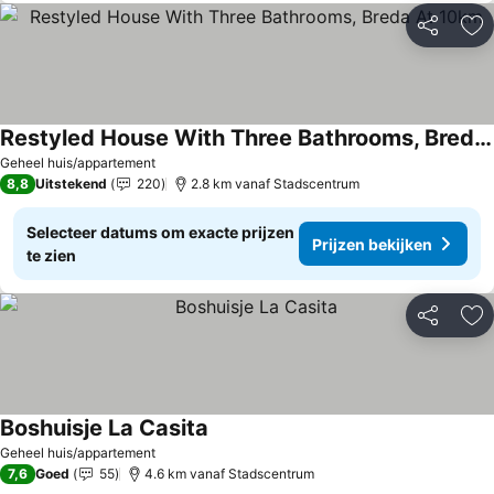
Delen
To
Restyled House With Three Bathrooms, Breda At 10km
Geheel huis/appartement
8,8
Uitstekend
220
2.8 km vanaf Stadscentrum
Selecteer datums om exacte prijzen
Prijzen bekijken
te zien
Delen
To
Boshuisje La Casita
Geheel huis/appartement
7,6
Goed
55
4.6 km vanaf Stadscentrum