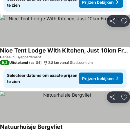
Prijzen bekijken
te zien
Delen
To
Nice Tent Lodge With Kitchen, Just 10km From Breda
Geheel huis/appartement
9,2
Uitstekend
84
2.8 km vanaf Stadscentrum
Selecteer datums om exacte prijzen
Prijzen bekijken
te zien
Delen
To
Natuurhuisje Bergvliet