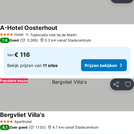
Delen
To
A-Hotel Oosterhout
Hotel
Toplocatie vlak bij de Markt
4 Sterren
7,6
Goed
3.265
0.3 km vanaf Stadscentrum
€ 116
Van
Bekijk prijzen van
11 sites
Prijzen bekijken
Populaire keuze
Delen
To
Bergvliet Villa's
Aparthotel
4 Sterren
8,1
Zeer goed
1.130
4.7 km vanaf Stadscentrum