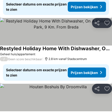
Selecteer datums om exacte prijzen
Prijzen bekijken
te zien
Delen
To
Restyled Holiday Home With Dishwasher, On A Holiday Park, 9 Km. From Breda
Geheel huis/appartement
/
2.8 km vanaf Stadscentrum
Geen score beschikbaar
Selecteer datums om exacte prijzen
Prijzen bekijken
te zien
Delen
To