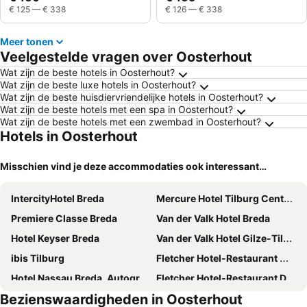
€ 125
—
€ 338
€ 126
—
€ 338
Meer tonen
Veelgestelde vragen over Oosterhout
Wat zijn de beste hotels in Oosterhout?
Wat zijn de beste luxe hotels in Oosterhout?
Wat zijn de beste huisdiervriendelijke hotels in Oosterhout?
Wat zijn de beste hotels met een spa in Oosterhout?
Wat zijn de beste hotels met een zwembad in Oosterhout?
Hotels in Oosterhout
Misschien vind je deze accommodaties ook interessant…
IntercityHotel Breda
Mercure Hotel Tilburg Centrum
Premiere Classe Breda
Van der Valk Hotel Breda
Hotel Keyser Breda
Van der Valk Hotel Gilze-Tilburg
ibis Tilburg
Fletcher Hotel-Restaurant Waalwijk
Hotel Nassau Breda, Autograph Collection
Fletcher Hotel-Restaurant De Korenbeurs
Bezienswaardigheden in Oosterhout
Campanile Hotel & Restaurant Breda
Fletcher Wellness-Hotel Trivium