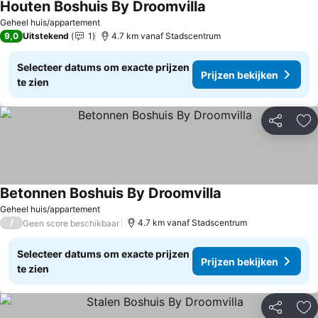
Houten Boshuis By Droomvilla
Geheel huis/appartement
9,0
Uitstekend
1
4.7 km vanaf Stadscentrum
Selecteer datums om exacte prijzen
Prijzen bekijken
te zien
Delen
To
Betonnen Boshuis By Droomvilla
Geheel huis/appartement
/
4.7 km vanaf Stadscentrum
Geen score beschikbaar
Selecteer datums om exacte prijzen
Prijzen bekijken
te zien
Delen
To