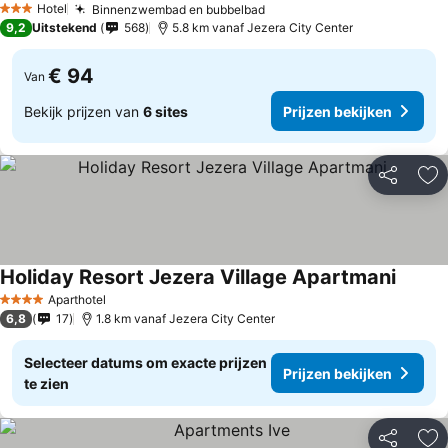
Hotel
Binnenzwembad en bubbelbad
3 Sterren
9,2
Uitstekend
568
5.8 km vanaf Jezera City Center
€ 94
Van
Bekijk prijzen van
6 sites
Prijzen bekijken
Delen
To
Holiday Resort Jezera Village Apartmani
Aparthotel
4 Sterren
6,8
17
1.8 km vanaf Jezera City Center
Selecteer datums om exacte prijzen
Prijzen bekijken
te zien
Delen