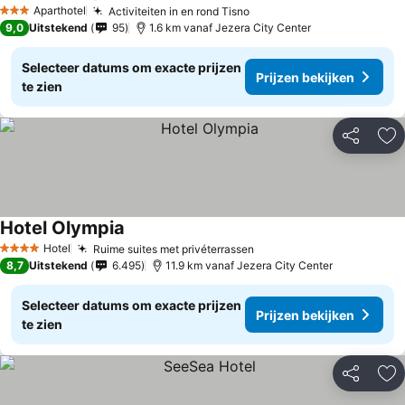
Aparthotel
Activiteiten in en rond Tisno
3 Sterren
9,0
Uitstekend
95
1.6 km vanaf Jezera City Center
Selecteer datums om exacte prijzen
Prijzen bekijken
te zien
Delen
To
Hotel Olympia
Hotel
Ruime suites met privéterrassen
4 Sterren
8,7
Uitstekend
6.495
11.9 km vanaf Jezera City Center
Selecteer datums om exacte prijzen
Prijzen bekijken
te zien
Delen
To