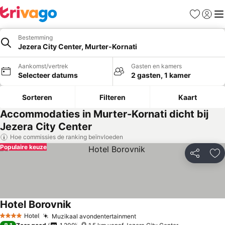
Favorieten
Aanmel
Me
Bestemming
Jezera City Center, Murter-Kornati
Aankomst/vertrek
Gasten en kamers
Selecteer datums
2 gasten, 1 kamer
Sorteren
Filteren
Kaart
Accommodaties in Murter-Kornati dicht bij
Jezera City Center
Hoe commissies de ranking beïnvloeden
Populaire keuze
Delen
To
Hotel Borovnik
Hotel
Muzikaal avondentertainment
4 Sterren