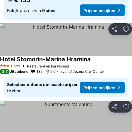
€ 153
Van
Bekijk prijzen van
9 sites
Prijzen bekijken
Delen
To
Hotel Stomorin-Marina Hramina
Hotel
Restaurant en bar Nomad
3 Sterren
8,7
Uitstekend
185
6.0 km vanaf Jezera City Center
Selecteer datums om exacte prijzen
Prijzen bekijken
te zien
Delen
To