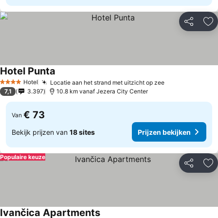
Delen
To
Hotel Punta
Hotel
Locatie aan het strand met uitzicht op zee
4 Sterren
7,1
3.397
10.8 km vanaf Jezera City Center
€ 73
Van
Bekijk prijzen van
18 sites
Prijzen bekijken
Populaire keuze
Delen
To
Ivančica Apartments