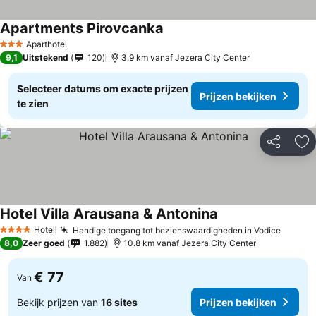
Apartments Pirovcanka
Aparthotel
3 Sterren
9,1
Uitstekend
120
3.9 km vanaf Jezera City Center
Selecteer datums om exacte prijzen
Prijzen bekijken
te zien
Delen
To
Hotel Villa Arausana & Antonina
Hotel
Handige toegang tot bezienswaardigheden in Vodice
4 Sterren
8,0
Zeer goed
1.882
10.8 km vanaf Jezera City Center
€ 77
Van
Bekijk prijzen van
16 sites
Prijzen bekijken