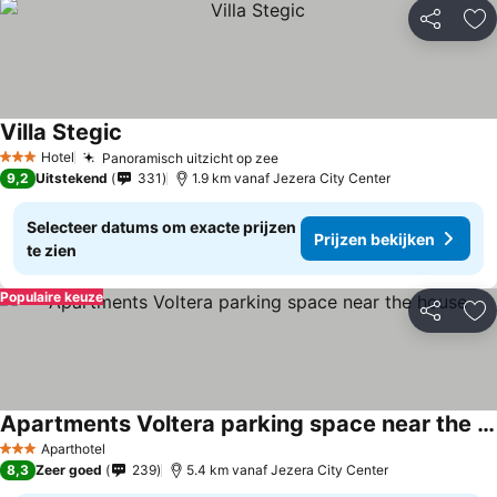
Delen
To
Villa Stegic
Hotel
Panoramisch uitzicht op zee
3 Sterren
9,2
Uitstekend
331
1.9 km vanaf Jezera City Center
Selecteer datums om exacte prijzen
Prijzen bekijken
te zien
Populaire keuze
Delen
To
Apartments Voltera parking space near the house
Aparthotel
3 Sterren
8,3
Zeer goed
239
5.4 km vanaf Jezera City Center