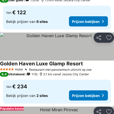
8,1
Zeer goed
1.209
1.5 km vanaf Jezera City Center
€ 122
Van
Bekijk prijzen van
6 sites
Prijzen bekijken
Delen
To
Golden Haven Luxe Glamp Resort
Hotel
Restaurant met panoramisch uitzicht op zee
5 Sterren
9,4
Uitstekend
115
2.1 km vanaf Jezera City Center
€ 234
Van
Bekijk prijzen van
2 sites
Prijzen bekijken
Populaire keuze