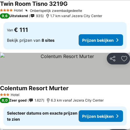
Twin Room Tisno 3219G
Hotel
Onberispelijk zwembadgedeelte
4 Sterren
9,6
Uitstekend
935
1.7 km vanaf Jezera City Center
€ 111
Van
Bekijk prijzen van
8 sites
Prijzen bekijken
Delen
To
Colentum Resort Murter
Hotel
3 Sterren
8,0
Zeer goed
1.627
6.3 km vanaf Jezera City Center
Selecteer datums om exacte prijzen
Prijzen bekijken
te zien