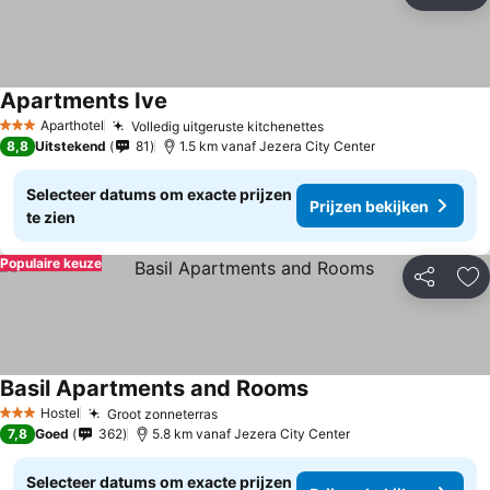
To
Apartments Ive
Aparthotel
Volledig uitgeruste kitchenettes
3 Sterren
8,8
Uitstekend
81
1.5 km vanaf Jezera City Center
Selecteer datums om exacte prijzen
Prijzen bekijken
te zien
Populaire keuze
Delen
To
Basil Apartments and Rooms
Hostel
Groot zonneterras
3 Sterren
7,8
Goed
362
5.8 km vanaf Jezera City Center
Selecteer datums om exacte prijzen