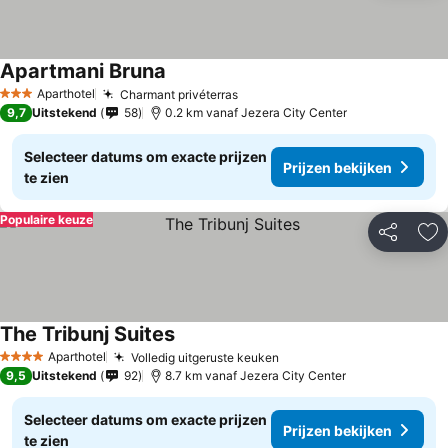
Apartmani Bruna
Aparthotel
Charmant privéterras
3 Sterren
9,7
Uitstekend
58
0.2 km vanaf Jezera City Center
Selecteer datums om exacte prijzen
Prijzen bekijken
te zien
Populaire keuze
Delen
To
The Tribunj Suites
Aparthotel
Volledig uitgeruste keuken
4 Sterren
9,5
Uitstekend
92
8.7 km vanaf Jezera City Center
Selecteer datums om exacte prijzen
Prijzen bekijken
te zien