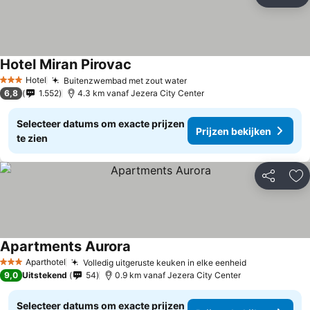
Delen
To
Hotel Miran Pirovac
Hotel
Buitenzwembad met zout water
3 Sterren
6,8
1.552
4.3 km vanaf Jezera City Center
Selecteer datums om exacte prijzen
Prijzen bekijken
te zien
Delen
To
Apartments Aurora
Aparthotel
Volledig uitgeruste keuken in elke eenheid
3 Sterren
9,0
Uitstekend
54
0.9 km vanaf Jezera City Center
Selecteer datums om exacte prijzen