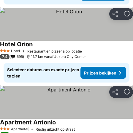
Delen
To
Hotel Orion
Hotel
Restaurant en pizzeria op locatie
3 Sterren
7,4
695
11.7 km vanaf Jezera City Center
Selecteer datums om exacte prijzen
Prijzen bekijken
te zien
Delen
To
Apartment Antonio
Aparthotel
Rustig uitzicht op straat
3 Sterren