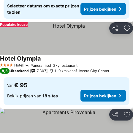
Selecteer datums om exacte prijzen
Prijzen bekijken
te zien
Populaire keuze
Delen
To
Hotel Olympia
Hotel
Panoramisch Sky restaurant
4 Sterren
8,5
Uitstekend
7.307
11.9 km vanaf Jezera City Center
€ 95
Van
Bekijk prijzen van
18 sites
Prijzen bekijken
Delen
To