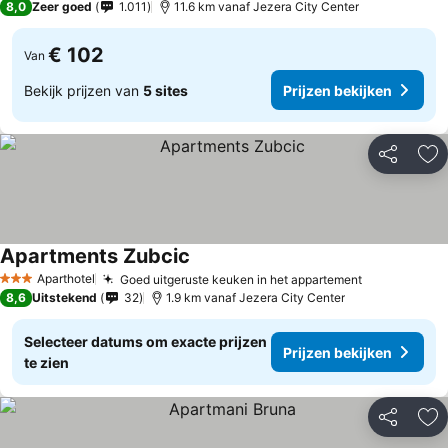
8,0
Zeer goed
1.011
11.6 km vanaf Jezera City Center
€ 102
Van
Bekijk prijzen van
5 sites
Prijzen bekijken
Delen
To
Apartments Zubcic
Aparthotel
Goed uitgeruste keuken in het appartement
3 Sterren
8,6
Uitstekend
32
1.9 km vanaf Jezera City Center
Selecteer datums om exacte prijzen
Prijzen bekijken
te zien
Delen
To