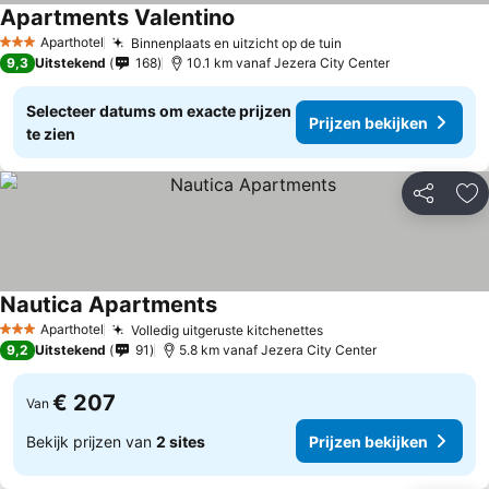
Apartments Valentino
Aparthotel
Binnenplaats en uitzicht op de tuin
3 Sterren
9,3
Uitstekend
168
10.1 km vanaf Jezera City Center
Selecteer datums om exacte prijzen
Prijzen bekijken
te zien
Delen
To
Nautica Apartments
Aparthotel
Volledig uitgeruste kitchenettes
3 Sterren
9,2
Uitstekend
91
5.8 km vanaf Jezera City Center
€ 207
Van
Bekijk prijzen van
2 sites
Prijzen bekijken