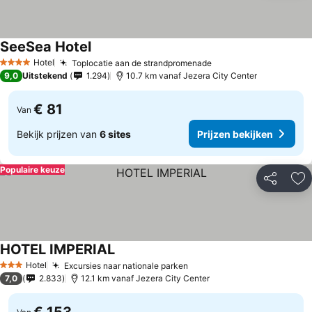
SeeSea Hotel
Hotel
Toplocatie aan de strandpromenade
4 Sterren
9,0
Uitstekend
1.294
10.7 km vanaf Jezera City Center
€ 81
Van
Bekijk prijzen van
6 sites
Prijzen bekijken
Populaire keuze
Delen
To
HOTEL IMPERIAL
Hotel
Excursies naar nationale parken
3 Sterren
7,0
2.833
12.1 km vanaf Jezera City Center