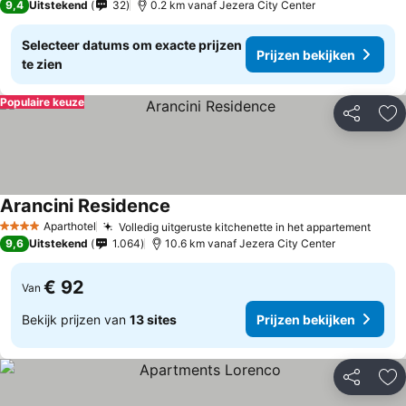
9,4
Uitstekend
32
0.2 km vanaf Jezera City Center
Selecteer datums om exacte prijzen
Prijzen bekijken
te zien
Populaire keuze
Delen
To
Arancini Residence
Aparthotel
Volledig uitgeruste kitchenette in het appartement
4 Sterren
9,6
Uitstekend
1.064
10.6 km vanaf Jezera City Center
€ 92
Van
Bekijk prijzen van
13 sites
Prijzen bekijken
Delen
To