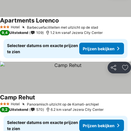
Apartments Lorenco
Hotel
Barbecuefaciliteiten met uitzicht op de stad
3 Sterren
9,4
Uitstekend
109
1.2 km vanaf Jezera City Center
Selecteer datums om exacte prijzen
Prijzen bekijken
te zien
Delen
To
Camp Rehut
Hotel
Panoramisch uitzicht op de Kornati-archipel
3 Sterren
9,2
Uitstekend
570
6.2 km vanaf Jezera City Center
Selecteer datums om exacte prijzen
Prijzen bekijken
te zien