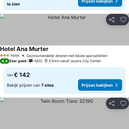
Prijzen bekijken
te zien
Delen
To
Hotel Ana Murter
Hotel
Gezinsvriendelijk dineren met lokale specialiteiten
3 Sterren
8,4
Zeer goed
483
5.9 km vanaf Jezera City Center
€ 142
Van
Bekijk prijzen van
7 sites
Prijzen bekijken
Delen
To