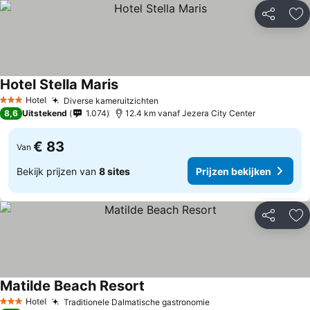
Delen
To
Hotel Stella Maris
Hotel
Diverse kameruitzichten
3 Sterren
8,6
Uitstekend
1.074
12.4 km vanaf Jezera City Center
€ 83
Van
Bekijk prijzen van
8 sites
Prijzen bekijken
Delen
To
Matilde Beach Resort
Hotel
Traditionele Dalmatische gastronomie
3 Sterren