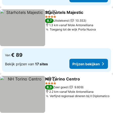
Starhotels Majestic
Delen
Toevoegen aan favorieten
Prijzen
4 Sterren
8,7
Uitstekend
10.553
1.3 km vanaf Mole Antonelliana
Toegang tot de wijk Porta Nuova
Prijzen b
€ 89
Van
Bekijk prijzen van
17 sites
Prijzen bekijken
NH Torino Centro
Delen
Toevoegen aan favorieten
Prijzen b
4 Sterren
8,3
Zeer goed
9.609
2.2 km vanaf Mole Antonelliana
Verfijnd regionaal dineren bij Il Diplomatico
P