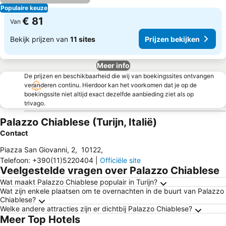
Populaire keuze
€ 81
Van
Bekijk prijzen van
11 sites
Prijzen bekijken
Meer info
De prijzen en beschikbaarheid die wij van boekingssites ontvangen
veranderen continu. Hierdoor kan het voorkomen dat je op de
boekingssite niet altijd exact dezelfde aanbieding ziet als op
trivago.
Palazzo Chiablese (Turijn, Italië)
Contact
Piazza San Giovanni, 2
,
10122
,
Telefoon
:
+390(11)5220404
|
Officiële site
Veelgestelde vragen over Palazzo Chiablese
Wat maakt Palazzo Chiablese populair in Turijn?
Wat zijn enkele plaatsen om te overnachten in de buurt van Palazzo
Chiablese?
Welke andere attracties zijn er dichtbij Palazzo Chiablese?
Meer Top Hotels