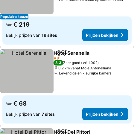
Prijz
Populaire keuze
€ 219
Van
Bekijk prijzen van
19 sites
Prijzen bekijken
Hotel Serenella
Delen
Toevoegen aan favorieten
Prijzen bek
2 Sterren
8,3
Zeer goed
1.002
0.2 km vanaf Mole Antonelliana
Levendige en kleurrijke kamers
Prijzen be
€ 68
Van
Bekijk prijzen van
7 sites
Prijzen bekijken
Hotel Dei Pittori