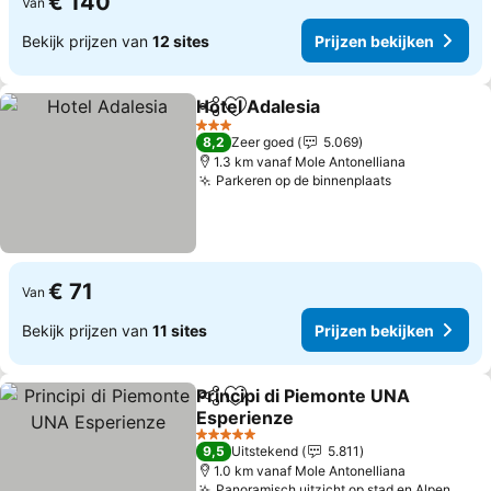
€ 140
Van
Bekijk prijzen van
12 sites
Prijzen bekijken
Hotel Adalesia
Delen
Toevoegen aan favorieten
Prijzen beki
3 Sterren
8,2
Zeer goed
5.069
1.3 km vanaf Mole Antonelliana
Parkeren op de binnenplaats
Prijzen beki
€ 71
Van
Bekijk prijzen van
11 sites
Prijzen bekijken
Principi di Piemonte UNA
Delen
Toevoegen aan favorieten
Esperienze
Prijzen bekijken
5 Sterren
9,5
Uitstekend
5.811
1.0 km vanaf Mole Antonelliana
Panoramisch uitzicht op stad en Alpen