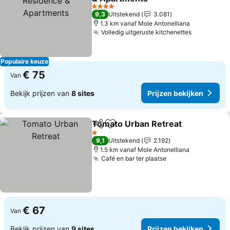
Prijzen bekijken
4 Sterren
9,3
Uitstekend
3.081
1.3 km vanaf Mole Antonelliana
Volledig uitgeruste kitchenettes
Prijzen be
Populaire keuze
€ 75
Van
Bekijk prijzen van
8 sites
Prijzen bekijken
Tomato Urban Retreat
Delen
Toevoegen aan favorieten
Prij
1 Sterren
9,1
Uitstekend
2.192
1.5 km vanaf Mole Antonelliana
Café en bar ter plaatse
Prijzen bekijken
€ 67
Van
Bekijk prijzen van
9 sites
Prijzen bekijken