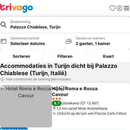
Favorieten
Aanmel
Me
Bestemming
Palazzo Chiablese, Turijn
Aankomst/vertrek
Gasten en kamers
Selecteer datums
2 gasten, 1 kamer
Sorteren
Filteren
Kaart
Accommodaties in Turijn dicht bij Palazzo
Chiablese (Turijn, Italië)
Hoe commissies de ranking beïnvloeden
Hotel Roma e Rocca
Delen
Toevoegen aan favorieten
Cavour
Prijzen bekijken
3 Sterren
8,7
Uitstekend
13.567
1.3 km vanaf Mole Antonelliana
Uitzicht op de tuin van Piazza Carlo Felice
P
Populaire keuze