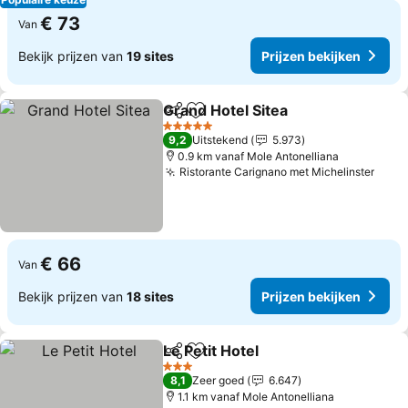
€ 73
Van
Bekijk prijzen van
19 sites
Prijzen bekijken
Grand Hotel Sitea
Delen
Toevoegen aan favorieten
Prijzen b
5 Sterren
9,2
Uitstekend
5.973
0.9 km vanaf Mole Antonelliana
Ristorante Carignano met Michelinster
Prijz
€ 66
Van
Bekijk prijzen van
18 sites
Prijzen bekijken
Le Petit Hotel
Delen
Toevoegen aan favorieten
Prijzen bekij
3 Sterren
8,1
Zeer goed
6.647
1.1 km vanaf Mole Antonelliana