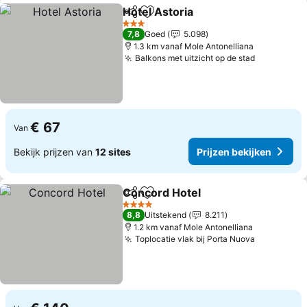
Hotel Astoria
Delen
Toevoegen aan favorieten
Prijzen bekij
3 Sterren
7,8
Goed
5.098
1.3 km vanaf Mole Antonelliana
Balkons met uitzicht op de stad
Prijzen be
€ 67
Van
Bekijk prijzen van
12 sites
Prijzen bekijken
Concord Hotel
Delen
Toevoegen aan favorieten
Prijzen beki
4 Sterren
8,8
Uitstekend
8.211
1.2 km vanaf Mole Antonelliana
Toplocatie vlak bij Porta Nuova
Prijzen be