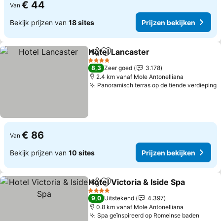
€ 44
Van
Bekijk prijzen van
18 sites
Prijzen bekijken
Hotel Lancaster
Delen
Toevoegen aan favorieten
Prijzen bek
4 Sterren
8,3
Zeer goed
3.178
2.4 km vanaf Mole Antonelliana
Panoramisch terras op de tiende verdieping
P
€ 86
Van
Bekijk prijzen van
10 sites
Prijzen bekijken
Hotel Victoria & Iside Spa
Delen
Toevoegen aan favorieten
P
4 Sterren
9,0
Uitstekend
4.397
0.8 km vanaf Mole Antonelliana
Spa geïnspireerd op Romeinse baden
Prijze