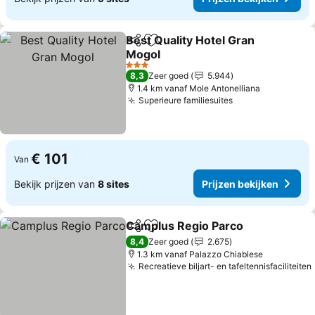
Best Quality Hotel Gran
Delen
Toevoegen aan favorieten
Mogol
Prijzen bekijken
3 Sterren
8,3
Zeer goed
5.944
1.4 km vanaf Mole Antonelliana
Superieure familiesuites
Prijzen bekijke
€ 101
Van
Bekijk prijzen van
8 sites
Prijzen bekijken
Camplus Regio Parco
Delen
Toevoegen aan favorieten
Prijz
8,4
Zeer goed
2.675
1.3 km vanaf Palazzo Chiablese
Recreatieve biljart- en tafeltennisfaciliteiten