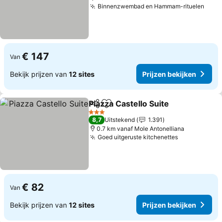
Binnenzwembad en Hammam-rituelen
Prij
€ 147
Van
Bekijk prijzen van
12 sites
Prijzen bekijken
Piazza Castello Suite
Delen
Toevoegen aan favorieten
Prijz
3 Sterren
8,7
Uitstekend
1.391
0.7 km vanaf Mole Antonelliana
Goed uitgeruste kitchenettes
Prijzen beki
€ 82
Van
Bekijk prijzen van
12 sites
Prijzen bekijken