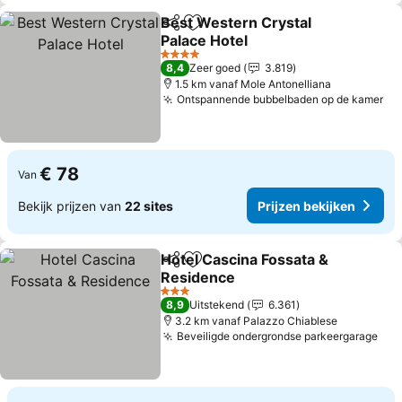
Best Western Crystal
Delen
Toevoegen aan favorieten
Palace Hotel
Prijzen bekijken
4 Sterren
8,4
Zeer goed
3.819
1.5 km vanaf Mole Antonelliana
Ontspannende bubbelbaden op de kamer
Pr
€ 78
Van
Bekijk prijzen van
22 sites
Prijzen bekijken
Hotel Cascina Fossata &
Delen
Toevoegen aan favorieten
Residence
Prijzen bekijken
3 Sterren
8,9
Uitstekend
6.361
3.2 km vanaf Palazzo Chiablese
Beveiligde ondergrondse parkeergarage
Pri