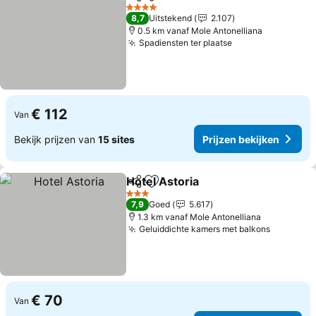
Delen
Toevoegen aan favorieten
Prijzen bek
4 Sterren
8,7
Uitstekend
2.107
0.5 km vanaf Mole Antonelliana
Spadiensten ter plaatse
Prijzen bekijken
€ 112
Van
Bekijk prijzen van
15 sites
Prijzen bekijken
Hotel Astoria
Delen
Toevoegen aan favorieten
Prijzen bekij
3 Sterren
7,9
Goed
5.617
1.3 km vanaf Mole Antonelliana
Geluiddichte kamers met balkons
Prijzen 
€ 70
Van