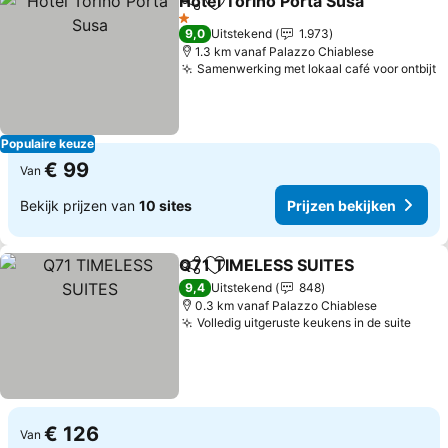
Hotel Torino Porta Susa
Delen
Toevoegen aan favorieten
Pr
1 Sterren
9,0
Uitstekend
1.973
1.3 km vanaf Palazzo Chiablese
Samenwerking met lokaal café voor ontbijt
P
Populaire keuze
€ 99
Van
Bekijk prijzen van
10 sites
Prijzen bekijken
Q71 TIMELESS SUITES
Delen
Toevoegen aan favorieten
Prij
9,4
Uitstekend
848
0.3 km vanaf Palazzo Chiablese
Volledig uitgeruste keukens in de suite
Prijz
€ 126
Van