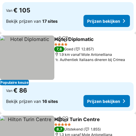
€ 105
Van
Bekijk prijzen van
17 sites
Prijzen bekijken
Hotel Diplomatic
Delen
Toevoegen aan favorieten
Prijzen be
4 Sterren
7,8
Goed
12.857
1.9 km vanaf Mole Antonelliana
Authentiek Italiaans dineren bij Crimea
Prij
Populaire keuze
€ 86
Van
Bekijk prijzen van
16 sites
Prijzen bekijken
Hilton Turin Centre
Delen
Toevoegen aan favorieten
Prijzen
5 Sterren
8,7
Uitstekend
1.855
1.3 km vanaf Mole Antonelliana