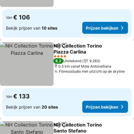
€ 106
Van
Bekijk prijzen van
10 sites
Prijzen bekijken
NH Collection Torino
Delen
Toevoegen aan favorieten
Piazza Carlina
Prijzen bekijken
4 Sterren
9,2
Uitstekend
9.283
0.5 km vanaf Mole Antonelliana
Fitnessstudio met uitzicht op de skyline
Prij
€ 133
Van
Bekijk prijzen van
20 sites
Prijzen bekijken
NH Collection Torino
Delen
Toevoegen aan favorieten
Santo Stefano