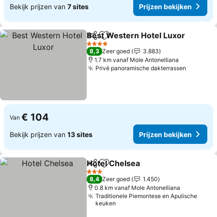
Bekijk prijzen van
7 sites
Prijzen bekijken
Best Western Hotel Luxor
Delen
Toevoegen aan favorieten
4 Sterren
8,3
Zeer goed
3.883
1.7 km vanaf Mole Antonelliana
Privé panoramische dakterrassen
Prijzen 
€ 104
Van
Bekijk prijzen van
13 sites
Prijzen bekijken
Hotel Chelsea
Delen
Toevoegen aan favorieten
Prijzen beki
3 Sterren
8,4
Zeer goed
1.450
0.8 km vanaf Mole Antonelliana
Traditionele Piemontese en Apulische
keuken