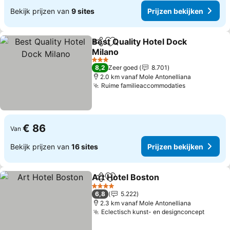
Bekijk prijzen van
9 sites
Prijzen bekijken
Best Quality Hotel Dock
Delen
Toevoegen aan favorieten
Milano
Prijzen bekijken
3 Sterren
8,2
Zeer goed
8.701
2.0 km vanaf Mole Antonelliana
Ruime familieaccommodaties
Prijzen bek
€ 86
Van
Bekijk prijzen van
16 sites
Prijzen bekijken
Art Hotel Boston
Delen
Toevoegen aan favorieten
Prijzen be
4 Sterren
6,8
5.222
2.3 km vanaf Mole Antonelliana
Eclectisch kunst- en designconcept
Prijze