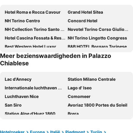
Hotel Roma e Rocca Cavour
Grand Hotel Sitea
NH Torino Centro
Concord Hotel
NH Collection Torino Santo Stefano
Novotel Torino Corso Giulio Cesare
Hotel Cascina Fossata & Residence
NH Torino Lingotto Congress
Best Western Hotel Luxor
B&B HOTEL Borgaro Torinese
Meer bezienswaardigheden in Palazzo
NH Collection Torino Piazza Carlina
Best Western Crystal Palace Hotel
Chiablese
DUPARC Contemporary Suites
Best Quality Hotel Dock Milano
Le Petit Hotel
Best Western Plus Executive Hotel and Suites
Lac d'Annecy
Station Milano Centrale
Aston Hotel
B&B HOTEL Torino President
Internationale luchthaven Milaan-Linate
Lago d' Iseo
Art Hotel Boston
Principi di Piemonte UNA Esperienze
Luchthaven Nice
Comomeer
Hotel Adalesia
Hilton Turin Centre
San Siro
Avoriaz 1800 Portes du Soleil
Best Western Hotel Genio
Diamante MHotel
Station Alpe d'Huez 1860
Brera
Art Hotel Olympic
Pacific Hotel Fortino
Stazione Ferroviaria San Remo
Duomo di Milano
Flaneur
Royal Torino
Station de ski La plagne - Belle plagne
Oeschinensee
Hotelzoeker
Europa
Italië
Piedmont
Turijn
Hotel Dei Pittori
Hotel Urbani