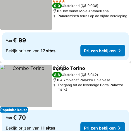
Prijzen bekijken
4 Sterren
9,0
Uitstekend
9.038
0.9 km vanaf Mole Antonelliana
Panoramisch terras op de vijfde verdieping
P
€ 99
Van
Bekijk prijzen van
17 sites
Prijzen bekijken
Combo Torino
Delen
Toevoegen aan favorieten
Prijzen beki
8,8
Uitstekend
6.942
0.4 km vanaf Palazzo Chiablese
Toegang tot de levendige Porta Palazzo
markt
Populaire keuze
€ 70
Van
Bekijk prijzen van
11 sites
Prijzen bekijken