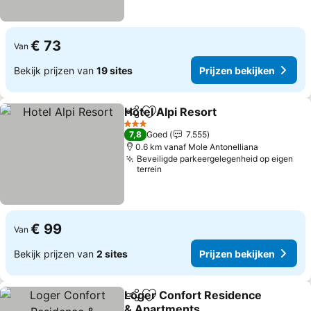
€ 73
Van
Bekijk prijzen van
19 sites
Prijzen bekijken
Hotel Alpi Resort
Delen
Toevoegen aan favorieten
Prijzen b
3 Sterren
7,8
Goed
7.555
0.6 km vanaf Mole Antonelliana
Beveiligde parkeergelegenheid op eigen
terrein
€ 99
Van
Bekijk prijzen van
2 sites
Prijzen bekijken
Loger Confort Residence
Delen
Toevoegen aan favorieten
& Apartments