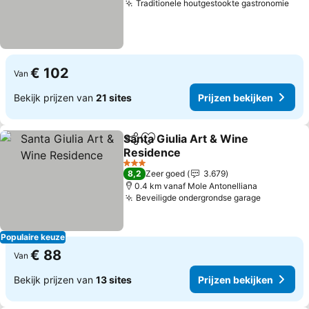
Traditionele houtgestookte gastronomie
Prij
€ 102
Van
Bekijk prijzen van
21 sites
Prijzen bekijken
Santa Giulia Art & Wine
Delen
Toevoegen aan favorieten
Residence
Prijzen bekijken
3 Sterren
8,2
Zeer goed
3.679
0.4 km vanaf Mole Antonelliana
Beveiligde ondergrondse garage
Prijzen b
Populaire keuze
€ 88
Van
Bekijk prijzen van
13 sites
Prijzen bekijken