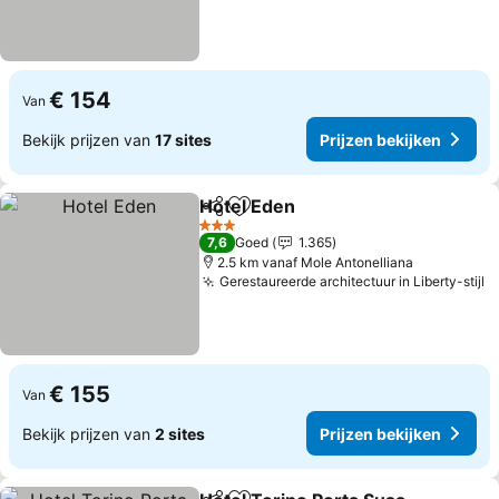
€ 154
Van
Bekijk prijzen van
17 sites
Prijzen bekijken
Hotel Eden
Delen
Toevoegen aan favorieten
Prijzen bekijken
3 Sterren
7,6
Goed
1.365
2.5 km vanaf Mole Antonelliana
Gerestaureerde architectuur in Liberty-stijl
P
€ 155
Van
Bekijk prijzen van
2 sites
Prijzen bekijken