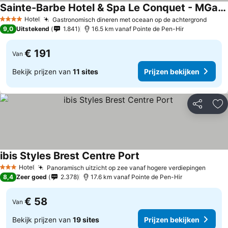
Sainte-Barbe Hotel & Spa Le Conquet - MGallery Collection
Hotel
Gastronomisch dineren met oceaan op de achtergrond
4 Sterren
9,0
Uitstekend
1.841
16.5 km vanaf Pointe de Pen-Hir
€ 191
Van
Bekijk prijzen van
11 sites
Prijzen bekijken
Delen
To
ibis Styles Brest Centre Port
Hotel
Panoramisch uitzicht op zee vanaf hogere verdiepingen
3 Sterren
8,4
Zeer goed
2.378
17.6 km vanaf Pointe de Pen-Hir
€ 58
Van
Bekijk prijzen van
19 sites
Prijzen bekijken