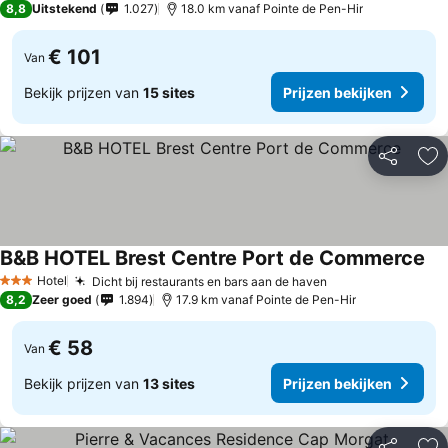
8,8
Uitstekend
1.027
18.0 km vanaf Pointe de Pen-Hir
€ 101
Van
Bekijk prijzen van
15 sites
Prijzen bekijken
Delen
To
B&B HOTEL Brest Centre Port de Commerce
Hotel
Dicht bij restaurants en bars aan de haven
3 Sterren
8,2
Zeer goed
1.894
17.9 km vanaf Pointe de Pen-Hir
€ 58
Van
Bekijk prijzen van
13 sites
Prijzen bekijken