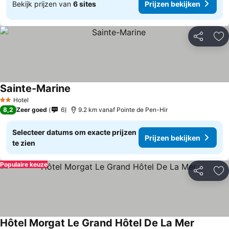
Bekijk prijzen van
6 sites
Prijzen bekijken
Delen
To
Sainte-Marine
Hotel
2 Sterren
8,2
Zeer goed
6
9.2 km vanaf Pointe de Pen-Hir
Selecteer datums om exacte prijzen
Prijzen bekijken
te zien
Populaire keuze
Delen
To
Hôtel Morgat Le Grand Hôtel De La Mer