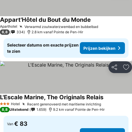
Appart'Hôtel du Bout du Monde
Aparthotel
Verwarmd zoutwaterzwembad en bubbelbad
6,8
334
2.8 km vanaf Pointe de Pen-Hir
Selecteer datums om exacte prijzen
Prijzen bekijken
te zien
Delen
To
L'Escale Marine, The Originals Relais
Hotel
Recent gerenoveerd met maritieme inrichting
3 Sterren
8,8
Uitstekend
1.659
9.2 km vanaf Pointe de Pen-Hir
€ 83
Van