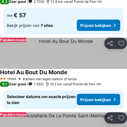
8,3
Zeer goed
2.705
13.9 km vanaf Pointe de Pen-Hir
€ 57
Van
Bekijk prijzen van
7 sites
Prijzen bekijken
Populaire keuze
Delen
To
Hotel Au Bout Du Monde
Hotel
Kamers met eigen balkon of terras
2 Sterren
8,1
Zeer goed
1.385
16.2 km vanaf Pointe de Pen-Hir
Selecteer datums om exacte prijzen
Prijzen bekijken
te zien
Populaire keuze
Delen
To