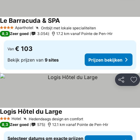
Le Barracuda & SPA
Aparthotel
Ontbijt met lokale specialiteiten
4 Sterren
8,3
Zeer goed
3.054
17.2 km vanaf Pointe de Pen-Hir
€ 103
Van
Bekijk prijzen van
9 sites
Prijzen bekijken
Delen
To
Logis Hôtel du Large
Hotel
Hedendaags design en comfort
3 Sterren
8,3
Zeer goed
575
12.1 km vanaf Pointe de Pen-Hir
Selecteer datums om exacte prijzen