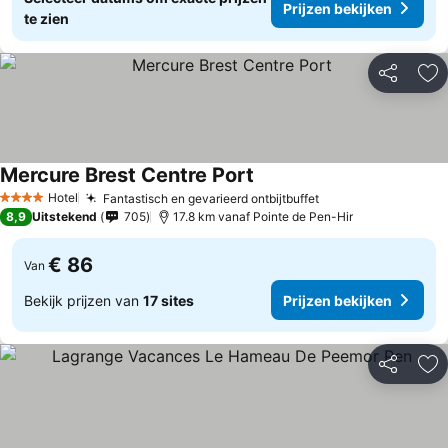
Prijzen bekijken
te zien
Delen
To
Mercure Brest Centre Port
Hotel
Fantastisch en gevarieerd ontbijtbuffet
4 Sterren
8,9
Uitstekend
705
17.8 km vanaf Pointe de Pen-Hir
€ 86
Van
Bekijk prijzen van
17 sites
Prijzen bekijken
Delen
To