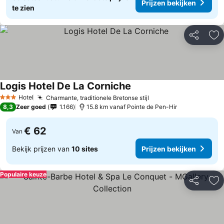
Prijzen bekijken
te zien
Delen
To
Logis Hotel De La Corniche
Hotel
Charmante, traditionele Bretonse stijl
3 Sterren
8,3
Zeer goed
1.166
15.8 km vanaf Pointe de Pen-Hir
€ 62
Van
Bekijk prijzen van
10 sites
Prijzen bekijken
Populaire keuze
Delen
To