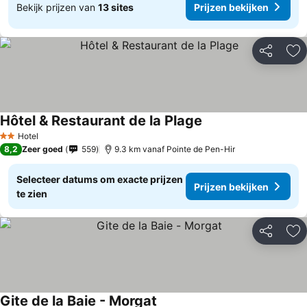
Bekijk prijzen van
13 sites
Prijzen bekijken
Delen
To
Hôtel & Restaurant de la Plage
Hotel
2 Sterren
8,2
Zeer goed
559
9.3 km vanaf Pointe de Pen-Hir
Selecteer datums om exacte prijzen
Prijzen bekijken
te zien
Delen
To
Gite de la Baie - Morgat