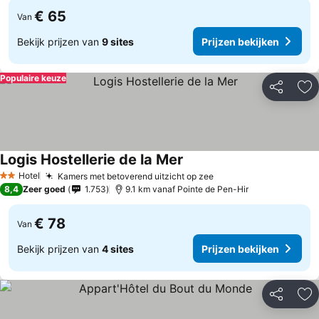
€ 65
Van
Bekijk prijzen van
9 sites
Prijzen bekijken
Populaire keuze
Delen
To
Logis Hostellerie de la Mer
Hotel
Kamers met betoverend uitzicht op zee
2 Sterren
8,4
Zeer goed
1.753
9.1 km vanaf Pointe de Pen-Hir
€ 78
Van
Bekijk prijzen van
4 sites
Prijzen bekijken
Delen
To