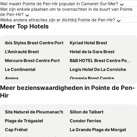
Wat maakt Pointe de Pen-Hir populair in Camaret-Sur-Mer?
Wat zijn enkele plaatsen om te overnachten in de buurt van Pointe
de Pen-Hir?
Welke andere attracties zijn er dichtbij Pointe de Pen-Hir?
Meer Top Hotels
ibis Styles Brest Centre Port
Kyriad Hotel Brest
L'Amirauté Brest
Hotel de la Gare Brest
Mercure Brest Centre Port
B&B HOTEL Brest Centre Port de Commerce
Le Continental
Logis Hotel De La Corniche
Agena
Oceania Brest Centre
Meer bezienswaardigheden in Pointe de Pen-
Residence Nemea Iroise Armorique
Logis Hôtel de France
Hir
Hotel Bellevue
Hotel de la Baie
Hotel Au Bout Du Monde
Logis Hotel Center
Site Naturel de Ploumanac'h
Sillon de Talbert
Hôtel Vauban
ibis Brest Centre
Plage de Trégastel
Condor Ferries
Sainte-Barbe Hotel & Spa Le Conquet - MGallery Collection
Logis Hôtel Vent d'Iroise
Cap Fréhel
La Grande Plage de Morgat
Hotel Mercure Brest Centre Les Voyageurs
Hotel Saint Louis