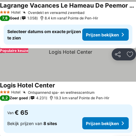
Lagrange Vacances Le Hameau De Peemor Pen
Hotel
Overdekt en verwarmd zwembad
3 Sterren
7,8
Goed
1.058
8.4 km vanaf Pointe de Pen-Hir
Selecteer datums om exacte prijzen
Prijzen bekijken
te zien
Populaire keuze
Delen
To
Logis Hotel Center
Hotel
Ontspannend spa- en wellnesscentrum
3 Sterren
8,2
Zeer goed
4.231
19.3 km vanaf Pointe de Pen-Hir
€ 65
Van
Bekijk prijzen van
8 sites
Prijzen bekijken