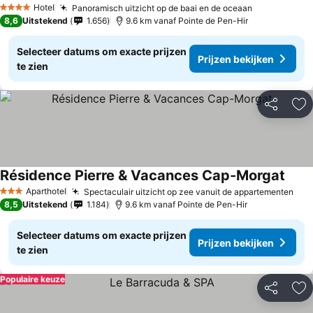
Hotel
Panoramisch uitzicht op de baai en de oceaan
4 Sterren
8,6
Uitstekend
1.656
9.6 km vanaf Pointe de Pen-Hir
Selecteer datums om exacte prijzen
Prijzen bekijken
te zien
Delen
To
Résidence Pierre & Vacances Cap-Morgat
Aparthotel
Spectaculair uitzicht op zee vanuit de appartementen
3 Sterren
8,5
Uitstekend
1.184
9.6 km vanaf Pointe de Pen-Hir
Selecteer datums om exacte prijzen
Prijzen bekijken
te zien
Populaire keuze
Delen
To