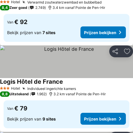
Hotel
Verwarmd zoutwaterzwembad en bubbelbad
3 Sterren
8,4
Zeer goed
2.749
3.4 km vanaf Pointe de Pen-Hir
€ 92
Van
Bekijk prijzen van
7 sites
Prijzen bekijken
Delen
To
Logis Hôtel de France
Hotel
Individueel ingerichte kamers
3 Sterren
8,8
Uitstekend
1.962
3.2 km vanaf Pointe de Pen-Hir
€ 79
Van
Bekijk prijzen van
9 sites
Prijzen bekijken