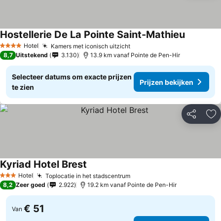
Hostellerie De La Pointe Saint-Mathieu
Hotel
Kamers met iconisch uitzicht
4 Sterren
8,7
Uitstekend
3.130
13.9 km vanaf Pointe de Pen-Hir
Selecteer datums om exacte prijzen
Prijzen bekijken
te zien
Delen
To
Kyriad Hotel Brest
Hotel
Toplocatie in het stadscentrum
3 Sterren
8,2
Zeer goed
2.922
19.2 km vanaf Pointe de Pen-Hir
€ 51
Van