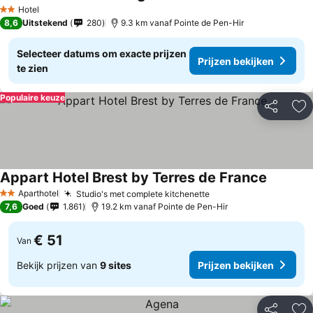
Hotel
2 Sterren
8,6
Uitstekend
280
9.3 km vanaf Pointe de Pen-Hir
Selecteer datums om exacte prijzen
Prijzen bekijken
te zien
Populaire keuze
Delen
To
Appart Hotel Brest by Terres de France
Aparthotel
Studio's met complete kitchenette
2 Sterren
7,6
Goed
1.861
19.2 km vanaf Pointe de Pen-Hir
€ 51
Van
Bekijk prijzen van
9 sites
Prijzen bekijken