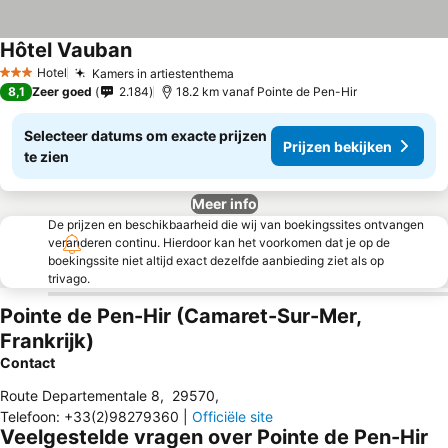
Hôtel Vauban
Hotel
Kamers in artiestenthema
3 Sterren
8,1
Zeer goed
2.184
18.2 km vanaf Pointe de Pen-Hir
Selecteer datums om exacte prijzen
Prijzen bekijken
te zien
Meer info
De prijzen en beschikbaarheid die wij van boekingssites ontvangen
veranderen continu. Hierdoor kan het voorkomen dat je op de
boekingssite niet altijd exact dezelfde aanbieding ziet als op
trivago.
Pointe de Pen-Hir (Camaret-Sur-Mer,
Frankrijk)
Contact
Route Departementale 8
,
29570
,
Telefoon
:
+33(2)98279360
|
Officiële site
Veelgestelde vragen over Pointe de Pen-Hir