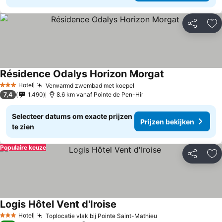
Delen
To
Résidence Odalys Horizon Morgat
Hotel
Verwarmd zwembad met koepel
3 Sterren
7,4
1.490
8.6 km vanaf Pointe de Pen-Hir
Selecteer datums om exacte prijzen
Prijzen bekijken
te zien
Populaire keuze
Delen
To
Logis Hôtel Vent d'Iroise
Hotel
Toplocatie vlak bij Pointe Saint-Mathieu
3 Sterren