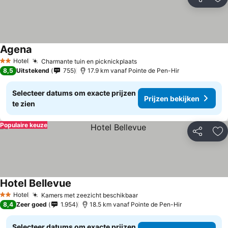
Delen
To
Agena
Hotel
Charmante tuin en picknickplaats
2 Sterren
8,5
Uitstekend
755
17.9 km vanaf Pointe de Pen-Hir
Selecteer datums om exacte prijzen
Prijzen bekijken
te zien
Populaire keuze
Delen
To
Hotel Bellevue
Hotel
Kamers met zeezicht beschikbaar
2 Sterren
8,4
Zeer goed
1.954
18.5 km vanaf Pointe de Pen-Hir
Selecteer datums om exacte prijzen