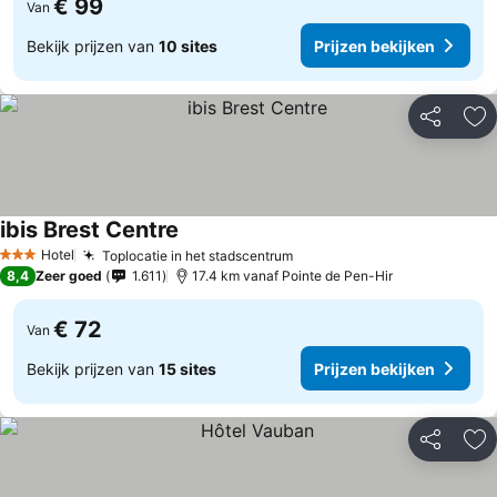
€ 99
Van
Bekijk prijzen van
10 sites
Prijzen bekijken
Delen
To
ibis Brest Centre
Hotel
Toplocatie in het stadscentrum
3 Sterren
8,4
Zeer goed
1.611
17.4 km vanaf Pointe de Pen-Hir
€ 72
Van
Bekijk prijzen van
15 sites
Prijzen bekijken
Delen
To