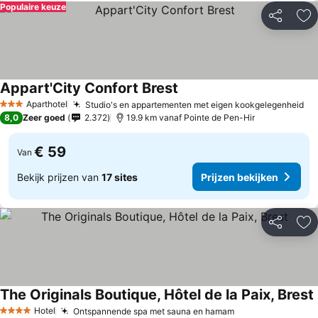
Populaire keuze
Delen
To
Appart'City Confort Brest
Aparthotel
Studio's en appartementen met eigen kookgelegenheid
3 Sterren
8,0
Zeer goed
2.372
19.9 km vanaf Pointe de Pen-Hir
€ 59
Van
Bekijk prijzen van
17 sites
Prijzen bekijken
Delen
To
The Originals Boutique, Hôtel de la Paix, Brest
Hotel
Ontspannende spa met sauna en hamam
4 Sterren