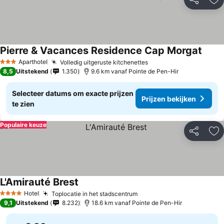
Delen
To
Pierre & Vacances Residence Cap Morgat
Aparthotel
Volledig uitgeruste kitchenettes
3 Sterren
8,5
Uitstekend
1.350
9.6 km vanaf Pointe de Pen-Hir
Selecteer datums om exacte prijzen
Prijzen bekijken
te zien
Populaire keuze
Delen
To
L'Amirauté Brest
Hotel
Toplocatie in het stadscentrum
4 Sterren
9,1
Uitstekend
8.232
18.6 km vanaf Pointe de Pen-Hir