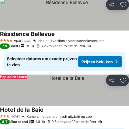
Delen
To
Résidence Bellevue
Aparthotel
Ideale uitvalsbasis voor wandelavonturen
4 Sterren
7,9
Goed
303
3.2 km vanaf Pointe de Pen-Hir
Selecteer datums om exacte prijzen
Prijzen bekijken
te zien
Populaire keuze
Delen
To
Hotel de la Baie
Hotel
Kamers met panoramisch uitzicht op zee
3 Sterren
8,7
Uitstekend
1.816
9.3 km vanaf Pointe de Pen-Hir