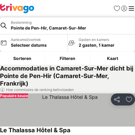
Favorieten
Aanmel
Me
Bestemming
Pointe de Pen-Hir, Camaret-Sur-Mer
Aankomst/vertrek
Gasten en kamers
Selecteer datums
2 gasten, 1 kamer
Sorteren
Filteren
Kaart
Accommodaties in Camaret-Sur-Mer dicht bij
Pointe de Pen-Hir (Camaret-Sur-Mer,
Frankrijk)
Hoe commissies de ranking beïnvloeden
Populaire keuze
Delen
To
Le Thalassa Hôtel & Spa