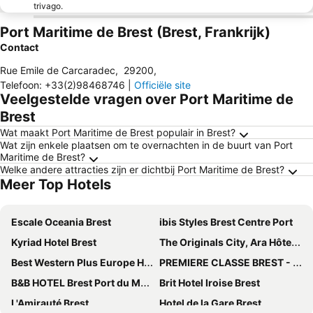
trivago.
Port Maritime de Brest (Brest, Frankrijk)
Contact
Rue Emile de Carcaradec
,
29200
,
Telefoon
:
+33(2)98468746
|
Officiële site
Veelgestelde vragen over Port Maritime de
Brest
Wat maakt Port Maritime de Brest populair in Brest?
Wat zijn enkele plaatsen om te overnachten in de buurt van Port
Maritime de Brest?
Welke andere attracties zijn er dichtbij Port Maritime de Brest?
Meer Top Hotels
Escale Oceania Brest
ibis Styles Brest Centre Port
Kyriad Hotel Brest
The Originals City, Ara Hôtel, Landerneau
Best Western Plus Europe Hotel
PREMIERE CLASSE BREST - Gouesnou Aéroport
B&B HOTEL Brest Port du Moulin Blanc
Brit Hotel Iroise Brest
L'Amirauté Brest
Hotel de la Gare Brest