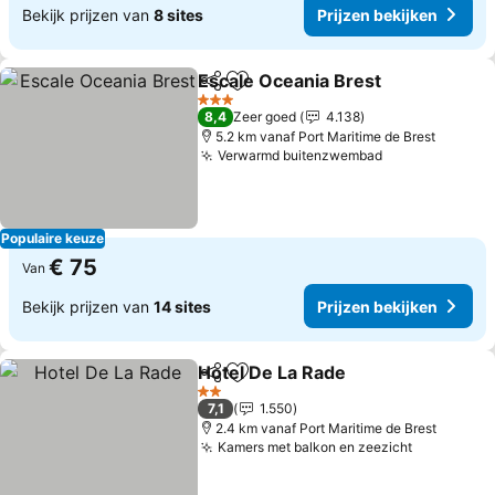
Bekijk prijzen van
8 sites
Prijzen bekijken
Escale Oceania Brest
Delen
Toevoegen aan favorieten
Prijz
3 Sterren
8,4
Zeer goed
4.138
5.2 km vanaf Port Maritime de Brest
Verwarmd buitenzwembad
Prijzen bekij
Populaire keuze
€ 75
Van
Bekijk prijzen van
14 sites
Prijzen bekijken
Hotel De La Rade
Delen
Toevoegen aan favorieten
Prijzen b
2 Sterren
7,1
1.550
2.4 km vanaf Port Maritime de Brest
Kamers met balkon en zeezicht
Prijzen be