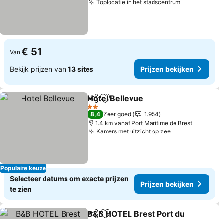
Toplocatie in het stadscentrum
Prijzen be
€ 51
Van
Bekijk prijzen van
13 sites
Prijzen bekijken
Hotel Bellevue
Delen
Toevoegen aan favorieten
Prijzen beki
2 Sterren
8,4
Zeer goed
1.954
1.4 km vanaf Port Maritime de Brest
Kamers met uitzicht op zee
Prijzen bekij
Populaire keuze
Selecteer datums om exacte prijzen
Prijzen bekijken
te zien
B&B HOTEL Brest Port du
Delen
Toevoegen aan favorieten