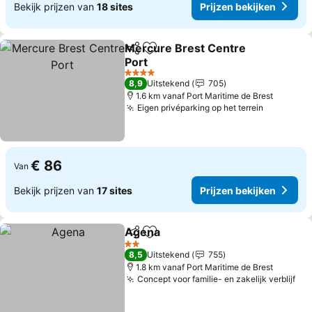
Bekijk prijzen van
18 sites
Prijzen bekijken
Mercure Brest Centre
Delen
Toevoegen aan favorieten
Port
Prijzen bekijken
4 Sterren
8,9
Uitstekend
705
1.6 km vanaf Port Maritime de Brest
Eigen privéparking op het terrein
Prijzen b
€ 86
Van
Bekijk prijzen van
17 sites
Prijzen bekijken
Agena
Delen
Toevoegen aan favorieten
Prijzen bekijken
2 Sterren
8,5
Uitstekend
755
1.8 km vanaf Port Maritime de Brest
Concept voor familie- en zakelijk verblijf
Pri