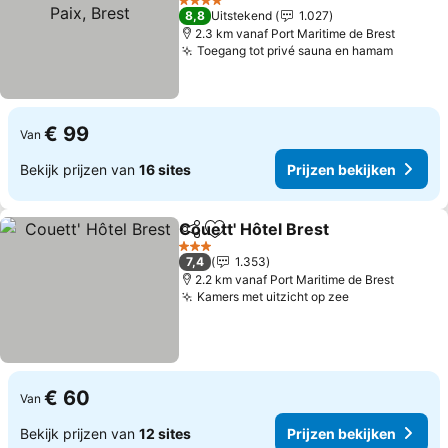
Prijzen bekijken
4 Sterren
8,8
Uitstekend
1.027
2.3 km vanaf Port Maritime de Brest
Toegang tot privé sauna en hamam
Prijzen
€ 99
Van
Bekijk prijzen van
16 sites
Prijzen bekijken
Couett' Hôtel Brest
Delen
Toevoegen aan favorieten
Prijzen
3 Sterren
7,4
1.353
2.2 km vanaf Port Maritime de Brest
Kamers met uitzicht op zee
Prijzen bekij
€ 60
Van
Bekijk prijzen van
12 sites
Prijzen bekijken