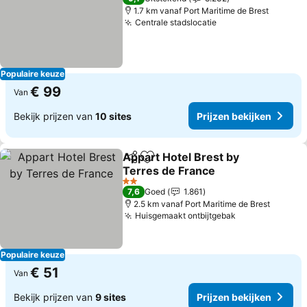
1.7 km vanaf Port Maritime de Brest
Centrale stadslocatie
Prijzen bekijken
Populaire keuze
€ 99
Van
Bekijk prijzen van
10 sites
Prijzen bekijken
Appart Hotel Brest by
Delen
Toevoegen aan favorieten
Terres de France
Prijzen bekijken
2 Sterren
7,6
Goed
1.861
2.5 km vanaf Port Maritime de Brest
Huisgemaakt ontbijtgebak
Prijzen bekijk
Populaire keuze
€ 51
Van
Bekijk prijzen van
9 sites
Prijzen bekijken