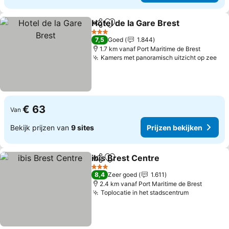
Hotel de la Gare Brest
Delen
Toevoegen aan favorieten
Prij
3 Sterren
7,5
Goed
1.844
1.7 km vanaf Port Maritime de Brest
Kamers met panoramisch uitzicht op zee
Pri
€ 63
Van
Bekijk prijzen van
9 sites
Prijzen bekijken
ibis Brest Centre
Delen
Toevoegen aan favorieten
Prijzen b
3 Sterren
8,4
Zeer goed
1.611
2.4 km vanaf Port Maritime de Brest
Toplocatie in het stadscentrum
Prijzen be