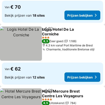
€ 70
Van
Bekijk prijzen van
18 sites
Prijzen bekijken
Logis Hotel De La
Delen
Toevoegen aan favorieten
Corniche
Prijzen bekijken
3 Sterren
8,3
Zeer goed
1.166
4.3 km vanaf Port Maritime de Brest
Charmante, traditionele Bretonse stijl
Prijze
€ 62
Van
Bekijk prijzen van
12 sites
Prijzen bekijken
Hotel Mercure Brest
Delen
Toevoegen aan favorieten
Centre Les Voyageurs
Prijzen bekijken
4 Sterren
8,5
Uitstekend
784