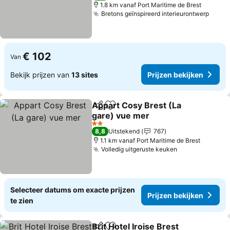
1.8 km vanaf Port Maritime de Brest
Bretons geïnspireerd interieurontwerp
Prijz
€ 102
Van
Bekijk prijzen van
13 sites
Prijzen bekijken
Appart Cosy Brest (La
Delen
Toevoegen aan favorieten
gare) vue mer
Prijzen bekijken
2 Sterren
8,8
Uitstekend
767
1.1 km vanaf Port Maritime de Brest
Volledig uitgeruste keuken
Prijzen bekij
Selecteer datums om exacte prijzen
Prijzen bekijken
te zien
Brit Hotel Iroise Brest