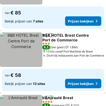
€ 85
Van
Bekijk prijzen van
7 sites
Prijzen bekijken
B&B HOTEL Brest Centre
Delen
Toevoegen aan favorieten
Port de Commerce
Prijzen bekijken
3 Sterren
8,2
Zeer goed
1.894
1.5 km vanaf Port Maritime de Brest
Dicht bij restaurants aan Port de Commerce
P
€ 58
Van
Bekijk prijzen van
13 sites
Prijzen bekijken
L'Amirauté Brest
Delen
Toevoegen aan favorieten
Prijzen be
4 Sterren
9,1
Uitstekend
8.232