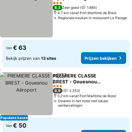
Delen
Toevoegen aan favorieten
Prij
3 Sterren
8,3
Zeer goed
1.884
4.7 km vanaf Port Maritime de Brest
Regionale keuken in restaurant Le Parage
Pr
€ 63
Van
Bekijk prijzen van
13 sites
Prijzen bekijken
PREMIERE CLASSE
Delen
Toevoegen aan favorieten
BREST - Gouesnou
Aéroport
Prijzen bekijken
3 Sterren
6,9
2.353
5.2 km vanaf Port Maritime de Brest
Dineren in het hotel met lokale
aanbevelingen
Populaire keuze
€ 50
Van