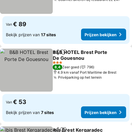
Prijz
€ 89
Van
Bekijk prijzen van
17 sites
Prijzen bekijken
B&B HOTEL Brest Porte
Delen
Toevoegen aan favorieten
De Gouesnou
Prijzen bekijken
3 Sterren
8,4
Zeer goed
796
4.9 km vanaf Port Maritime de Brest
Privéparking op het terrein
Prijzen bekij
€ 53
Van
Bekijk prijzen van
7 sites
Prijzen bekijken
ibis Brest Kergaradec