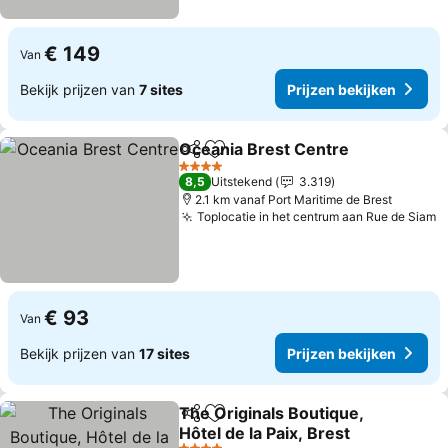
€ 149
Van
Bekijk prijzen van
7 sites
Prijzen bekijken
Oceania Brest Centre
Delen
Toevoegen aan favorieten
Prij
4 Sterren
8,5
Uitstekend
3.319
2.1 km vanaf Port Maritime de Brest
Toplocatie in het centrum aan Rue de Siam
P
€ 93
Van
Bekijk prijzen van
17 sites
Prijzen bekijken
The Originals Boutique,
Delen
Toevoegen aan favorieten
Hôtel de la Paix, Brest