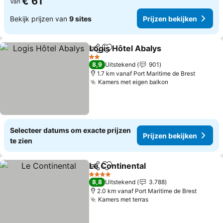
€ 61
Van
Bekijk prijzen van
9 sites
Prijzen bekijken
Logis Hôtel Abalys
Delen
Toevoegen aan favorieten
Prijzen 
2 Sterren
8,9
Uitstekend
901
1.7 km vanaf Port Maritime de Brest
Kamers met eigen balkon
Prijzen bekijk
Selecteer datums om exacte prijzen
Prijzen bekijken
te zien
Le Continental
Delen
Toevoegen aan favorieten
Prijzen beki
4 Sterren
8,8
Uitstekend
3.788
2.0 km vanaf Port Maritime de Brest
Kamers met terras
Prijzen bekijken