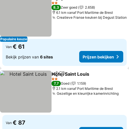
Delen
Toevoegen aan favorieten
Prij
2 Sterren
8,3
Zeer goed
2.658
6.1 km vanaf Port Maritime de Brest
Creatieve Franse keuken bij Degust Station
P
Populaire keuze
€ 61
Van
Bekijk prijzen van
6 sites
Prijzen bekijken
Hotel Saint Louis
Delen
Toevoegen aan favorieten
Prijzen be
2 Sterren
7,7
Goed
1.159
2.1 km vanaf Port Maritime de Brest
Gezellige en kleurrijke kamerinrichting
Prij
€ 87
Van