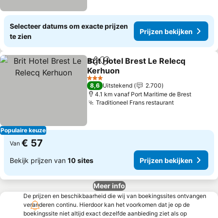
Selecteer datums om exacte prijzen
Prijzen bekijken
te zien
Brit Hotel Brest Le Relecq
Delen
Toevoegen aan favorieten
Kerhuon
Prijzen bekijken
3 Sterren
8,6
Uitstekend
2.700
4.1 km vanaf Port Maritime de Brest
Traditioneel Frans restaurant
Prijzen beki
Populaire keuze
€ 57
Van
Bekijk prijzen van
10 sites
Prijzen bekijken
Meer info
De prijzen en beschikbaarheid die wij van boekingssites ontvangen
veranderen continu. Hierdoor kan het voorkomen dat je op de
boekingssite niet altijd exact dezelfde aanbieding ziet als op