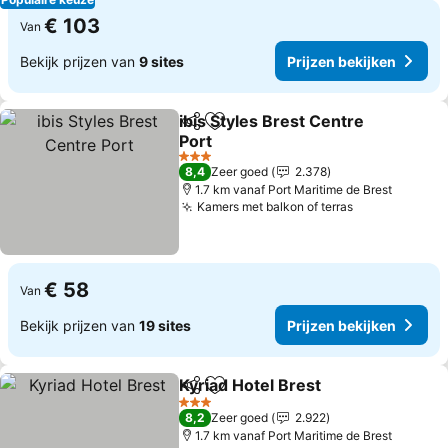
€ 103
Van
Bekijk prijzen van
9 sites
Prijzen bekijken
ibis Styles Brest Centre
Delen
Toevoegen aan favorieten
Port
Prijzen bekijken
3 Sterren
8,4
Zeer goed
2.378
1.7 km vanaf Port Maritime de Brest
Kamers met balkon of terras
Prijzen beki
€ 58
Van
Bekijk prijzen van
19 sites
Prijzen bekijken
Kyriad Hotel Brest
Delen
Toevoegen aan favorieten
Prijzen 
3 Sterren
8,2
Zeer goed
2.922
1.7 km vanaf Port Maritime de Brest