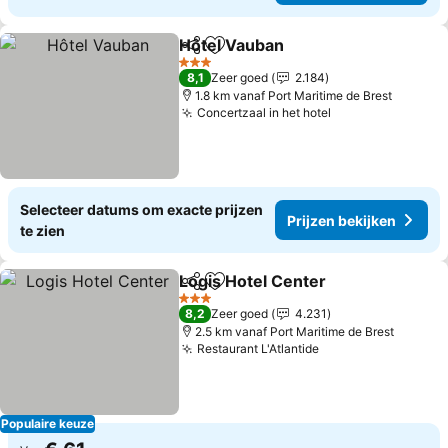
Hôtel Vauban
Delen
Toevoegen aan favorieten
Prijzen bekij
3 Sterren
8,1
Zeer goed
2.184
1.8 km vanaf Port Maritime de Brest
Concertzaal in het hotel
Prijzen bekijke
Selecteer datums om exacte prijzen
Prijzen bekijken
te zien
Logis Hotel Center
Delen
Toevoegen aan favorieten
Prijzen
3 Sterren
8,2
Zeer goed
4.231
2.5 km vanaf Port Maritime de Brest
Restaurant L'Atlantide
Prijzen bekijken
Populaire keuze