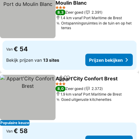
Moulin Blanc
Prijzen bekijken
3 Sterren
8,3
Zeer goed
2.391
1.4 km vanaf Port Maritime de Brest
Ontspanningsruimtes in de tuin en op het
terras
€ 54
Van
Bekijk prijzen van
13 sites
Prijzen bekijken
Appart'City Confort Brest
Delen
Toevoegen aan favorieten
3 Sterren
8,0
Zeer goed
2.372
1.9 km vanaf Port Maritime de Brest
Goed uitgeruste kitchenettes
Prijzen beki
Populaire keuze
€ 58
Van