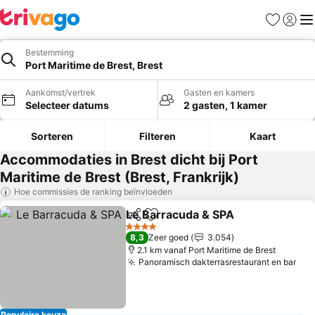
Favorieten
Aanmel
Me
Bestemming
Port Maritime de Brest, Brest
Aankomst/vertrek
Gasten en kamers
Selecteer datums
2 gasten, 1 kamer
Sorteren
Filteren
Kaart
Accommodaties in Brest dicht bij Port
Maritime de Brest (Brest, Frankrijk)
Hoe commissies de ranking beïnvloeden
Le Barracuda & SPA
Delen
Toevoegen aan favorieten
Prijze
4 Sterren
8,3
Zeer goed
3.054
2.1 km vanaf Port Maritime de Brest
Panoramisch dakterrasrestaurant en bar
Pri
Populaire keuze