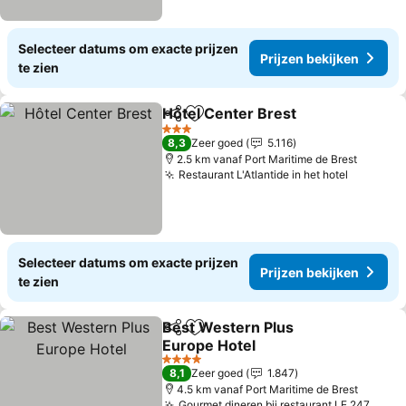
Selecteer datums om exacte prijzen
Prijzen bekijken
te zien
Hôtel Center Brest
Delen
Toevoegen aan favorieten
Prijzen
3 Sterren
8,3
Zeer goed
5.116
2.5 km vanaf Port Maritime de Brest
Restaurant L'Atlantide in het hotel
Prijzen 
Selecteer datums om exacte prijzen
Prijzen bekijken
te zien
Best Western Plus
Delen
Toevoegen aan favorieten
Europe Hotel
Prijzen bekijken
4 Sterren
8,1
Zeer goed
1.847
4.5 km vanaf Port Maritime de Brest
Gourmet dineren bij restaurant LE 247