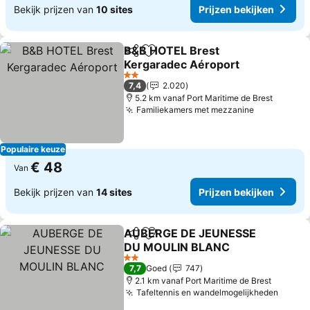
Bekijk prijzen van
10 sites
Prijzen bekijken
B&B HOTEL Brest
Delen
Toevoegen aan favorieten
Kergaradec Aéroport
Prijzen bekijken
2 Sterren
7,4
2.020
5.2 km vanaf Port Maritime de Brest
Familiekamers met mezzanine
Prijzen bek
Populaire keuze
€ 48
Van
Bekijk prijzen van
14 sites
Prijzen bekijken
AUBERGE DE JEUNESSE
Delen
Toevoegen aan favorieten
DU MOULIN BLANC
Prijzen bekijken
2 Sterren
7,7
Goed
747
2.1 km vanaf Port Maritime de Brest
Tafeltennis en wandelmogelijkheden
Prijze