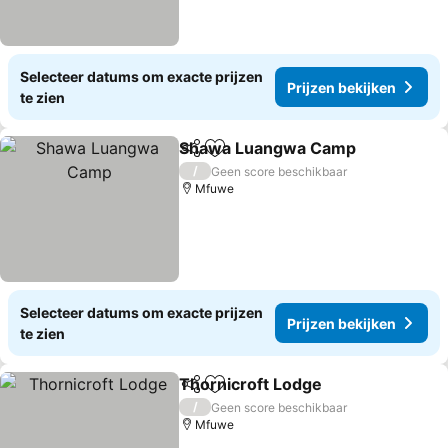
Selecteer datums om exacte prijzen
Prijzen bekijken
te zien
Shawa Luangwa Camp
Delen
Toevoegen aan favorieten
Pri
/
Geen score beschikbaar
Mfuwe
Selecteer datums om exacte prijzen
Prijzen bekijken
te zien
Thornicroft Lodge
Delen
Toevoegen aan favorieten
Prijzen 
/
Geen score beschikbaar
Mfuwe