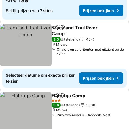
€ 189
Van
Bekijk prijzen van
7 sites
Prijzen bekijken
Track and Trail River
Delen
Toevoegen aan favorieten
Camp
Prijzen bekijken
9,3
Uitstekend
434
Mfuwe
Chalets en safaritenten met uitzicht op de
rivier
Selecteer datums om exacte prijzen
Prijzen bekijken
te zien
Flatdogs Camp
Delen
Toevoegen aan favorieten
Prijzen bek
3 Sterren
9,6
Uitstekend
1.030
Mfuwe
Privézwembad bij Crocodile Nest
Prijzen 