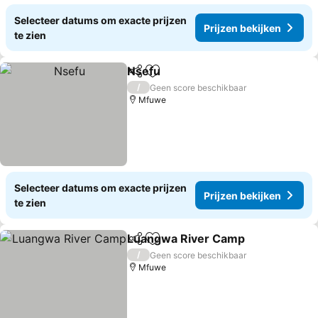
Selecteer datums om exacte prijzen
Prijzen bekijken
te zien
Nsefu
Delen
Toevoegen aan favorieten
Prijzen bekijken
/
Geen score beschikbaar
Mfuwe
Selecteer datums om exacte prijzen
Prijzen bekijken
te zien
Luangwa River Camp
Delen
Toevoegen aan favorieten
Prijz
/
Geen score beschikbaar
Mfuwe