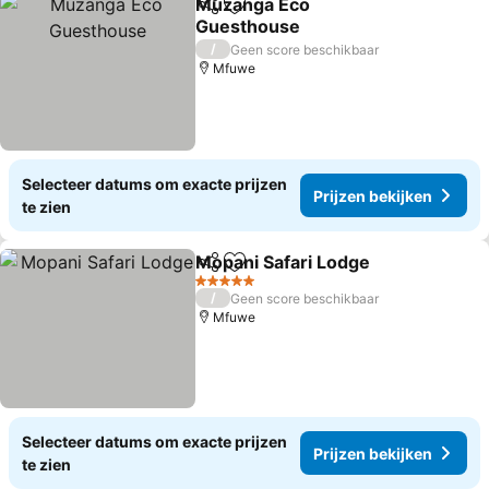
Muzanga Eco
Delen
Toevoegen aan favorieten
Guesthouse
Prijzen bekijken
/
Geen score beschikbaar
Mfuwe
Selecteer datums om exacte prijzen
Prijzen bekijken
te zien
Mopani Safari Lodge
Delen
Toevoegen aan favorieten
Prijze
5 Sterren
/
Geen score beschikbaar
Mfuwe
Selecteer datums om exacte prijzen
Prijzen bekijken
te zien