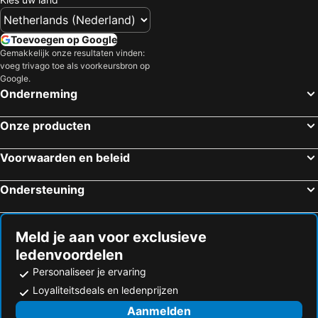
Hotels in België
Hotels in Spanje
Hotels in Drenthe
Hotels in Frankrijk
Toevoegen op Google
Hotels in Gardameer
Hotels in Curacao
Gemakkelijk onze resultaten vinden:
voeg trivago toe als voorkeursbron op
Hotels in Belgische kust
Hotels in Den Bosch
Google.
Hotels in Veluwe
Hotels in Oostenrijk
Onderneming
Hotels in Gelderland
Hotels in Zuid-Limburg
Onze producten
Voorwaarden en beleid
Ondersteuning
Meld je aan voor exclusieve
ledenvoordelen
Personaliseer je ervaring
Loyaliteitsdeals en ledenprijzen
Aanmelden