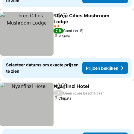
te zien
Three Cities Mushroom
Delen
Toevoegen aan favorieten
Lodge
Prijzen bekijken
2 Sterren
7,9
Goed
5
Mfuwe
Selecteer datums om exacte prijzen
Prijzen bekijken
te zien
Nyanfinzi Hotel
Delen
Toevoegen aan favorieten
Prijzen bek
/
Geen score beschikbaar
Chipata