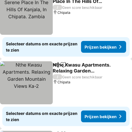
Place In The Hills Of
Kanjala, In Chipata.
Prijzen bekijken
/
Geen score beschikbaar
Zambia
Chipata
Selecteer datums om exacte prijzen
Prijzen bekijken
te zien
Nthe Kwasu Apartments.
Delen
Toevoegen aan favorieten
Relaxing Garden
Mountain Views Ka-2
Prijzen bekijken
/
Geen score beschikbaar
Chipata
Selecteer datums om exacte prijzen
Prijzen bekijken
te zien