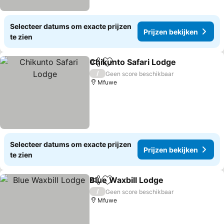
Selecteer datums om exacte prijzen
Prijzen bekijken
te zien
Chikunto Safari Lodge
Delen
Toevoegen aan favorieten
Prij
/
Geen score beschikbaar
Mfuwe
Selecteer datums om exacte prijzen
Prijzen bekijken
te zien
Blue Waxbill Lodge
Delen
Toevoegen aan favorieten
Prijzen
/
Geen score beschikbaar
Mfuwe