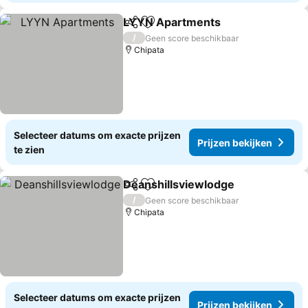
LYYN Apartments
Delen
Toevoegen aan favorieten
Prijzen 
/
Geen score beschikbaar
Chipata
Selecteer datums om exacte prijzen
Prijzen bekijken
te zien
Deanshillsviewlodge
Delen
Toevoegen aan favorieten
Prijz
/
Geen score beschikbaar
Chipata
Selecteer datums om exacte prijzen
Prijzen bekijken