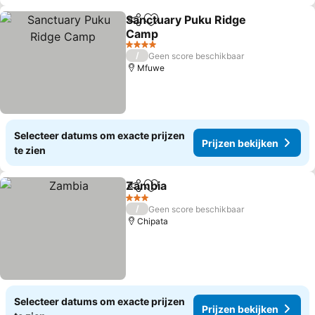
Sanctuary Puku Ridge
Delen
Toevoegen aan favorieten
Camp
Prijzen bekijken
4 Sterren
/
Geen score beschikbaar
Mfuwe
Selecteer datums om exacte prijzen
Prijzen bekijken
te zien
Zambia
Delen
Toevoegen aan favorieten
Prijzen bekijken
3 Sterren
/
Geen score beschikbaar
Chipata
Selecteer datums om exacte prijzen
Prijzen bekijken