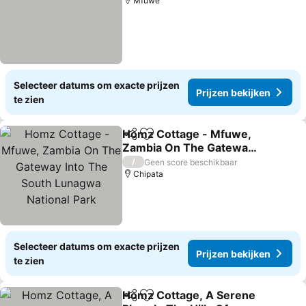
Mfuwe
Selecteer datums om exacte prijzen
Prijzen bekijken
te zien
Homz Cottage - Mfuwe,
Delen
Toevoegen aan favorieten
Zambia On The Gateway
Into The South Lunagwa
Prijzen bekijken
/
Geen score beschikbaar
National Park
Chipata
Selecteer datums om exacte prijzen
Prijzen bekijken
te zien
Homz Cottage, A Serene
Delen
Toevoegen aan favorieten