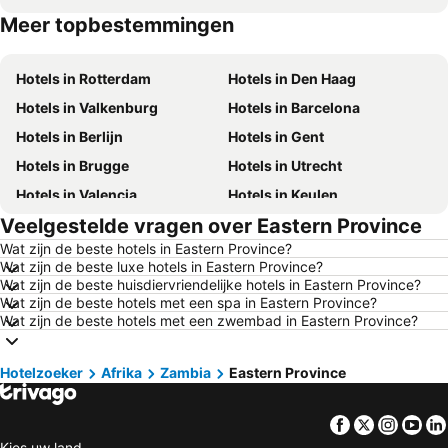
Meer topbestemmingen
Hotels in Duitsland
Hotels in Ibiza
Hotels in Rotterdam
Hotels in Den Haag
Hotels in Valkenburg
Hotels in Barcelona
Hotels in Berlijn
Hotels in Gent
Hotels in Brugge
Hotels in Utrecht
Hotels in Valencia
Hotels in Keulen
Veelgestelde vragen over Eastern Province
Hotels in Kopenhagen
Hotels in Groningen
Wat zijn de beste hotels in Eastern Province?
Hotels in Haarlem
Hotels in Noordwijk
Wat zijn de beste luxe hotels in Eastern Province?
Hotels in Dusseldorf
Hotels in Luxemburg Stad
Wat zijn de beste huisdiervriendelijke hotels in Eastern Province?
Wat zijn de beste hotels met een spa in Eastern Province?
Hotels in Málaga
Hotels in Eindhoven
Wat zijn de beste hotels met een zwembad in Eastern Province?
Hotels in Cochem
Hotels in Mallorca
Hotels in Ameland
Hotels in Noord-Holland
Hotelzoeker
Afrika
Zambia
Eastern Province
Hotels in Luxemburg
Hotels in Limburg
Facebook
Twitter
Insta
Yo
Hotels in Friesland
Hotels in Terschelling
Kies uw land