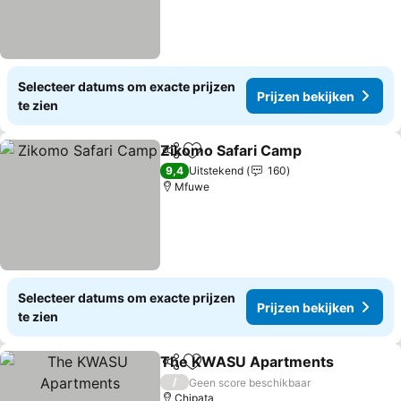
Selecteer datums om exacte prijzen
Prijzen bekijken
te zien
Zikomo Safari Camp
Delen
Toevoegen aan favorieten
Prijze
9,4
Uitstekend
160
Mfuwe
Selecteer datums om exacte prijzen
Prijzen bekijken
te zien
The KWASU Apartments
Delen
Toevoegen aan favorieten
P
/
Geen score beschikbaar
Chipata