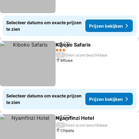
Selecteer datums om exacte prijzen
Prijzen bekijken
te zien
Kiboko Safaris
Delen
Toevoegen aan favorieten
Prijzen beki
3 Sterren
/
Geen score beschikbaar
Mfuwe
Selecteer datums om exacte prijzen
Prijzen bekijken
te zien
Nyamfinzi Hotel
Delen
Toevoegen aan favorieten
Prijzen bek
/
Geen score beschikbaar
Chipata