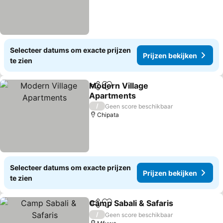
Selecteer datums om exacte prijzen
Prijzen bekijken
te zien
Modern Village
Delen
Toevoegen aan favorieten
Apartments
Prijzen bekijken
/
Geen score beschikbaar
Chipata
Selecteer datums om exacte prijzen
Prijzen bekijken
te zien
Camp Sabali & Safaris
Delen
Toevoegen aan favorieten
Prij
/
Geen score beschikbaar