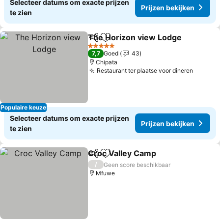
Selecteer datums om exacte prijzen
Prijzen bekijken
te zien
The Horizon view Lodge
Delen
Toevoegen aan favorieten
P
5 Sterren
7,7
Goed
43
Chipata
Restaurant ter plaatse voor dineren
Prijzen
Populaire keuze
Selecteer datums om exacte prijzen
Prijzen bekijken
te zien
Croc Valley Camp
Delen
Toevoegen aan favorieten
Prijzen 
/
Geen score beschikbaar
Mfuwe