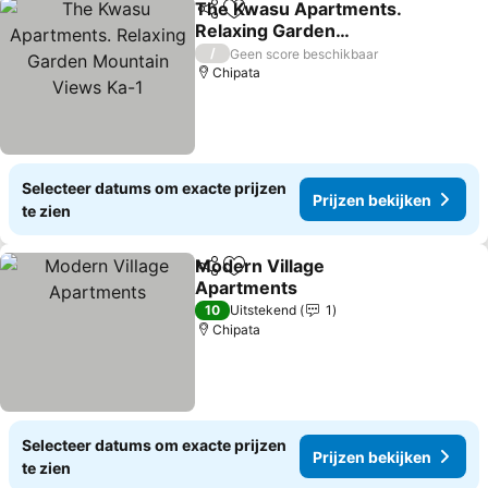
The Kwasu Apartments.
Delen
Toevoegen aan favorieten
Relaxing Garden
Mountain Views Ka-1
Prijzen bekijken
/
Geen score beschikbaar
Chipata
Selecteer datums om exacte prijzen
Prijzen bekijken
te zien
Modern Village
Delen
Toevoegen aan favorieten
Apartments
Prijzen bekijken
10
Uitstekend
1
Chipata
Selecteer datums om exacte prijzen
Prijzen bekijken
te zien