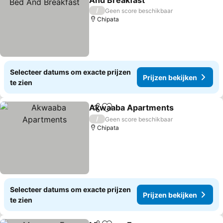
And Breakfast
Prijzen bekijken
/
Geen score beschikbaar
Chipata
Selecteer datums om exacte prijzen
Prijzen bekijken
te zien
Akwaaba Apartments
Delen
Toevoegen aan favorieten
Prij
/
Geen score beschikbaar
Chipata
Selecteer datums om exacte prijzen
Prijzen bekijken
te zien