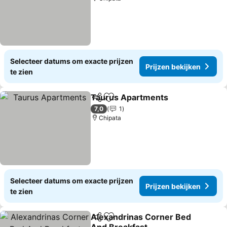
Selecteer datums om exacte prijzen
Prijzen bekijken
te zien
Taurus Apartments
Delen
Toevoegen aan favorieten
Prijzen
7,0
1
Chipata
Selecteer datums om exacte prijzen
Prijzen bekijken
te zien
Alexandrinas Corner Bed
Delen
Toevoegen aan favorieten