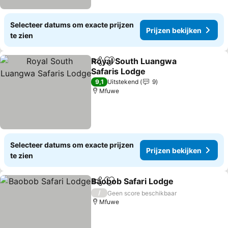
Selecteer datums om exacte prijzen
Prijzen bekijken
te zien
Royal South Luangwa
Delen
Toevoegen aan favorieten
Safaris Lodge
Prijzen bekijken
9,1
Uitstekend
9
Mfuwe
Selecteer datums om exacte prijzen
Prijzen bekijken
te zien
Baobob Safari Lodge
Delen
Toevoegen aan favorieten
Prijz
/
Geen score beschikbaar
Mfuwe