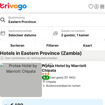
Favorieten
Aanmel
Me
Bestemming
Eastern Province
Aankomst/vertrek
Gasten en kamers
Selecteer datums
2 gasten, 1 kamer
Sorteren
Filteren
Kaart
Hotels in Eastern Province (Zambia)
Hoe commissies de ranking beïnvloeden
Protea Hotel by Marriott
Delen
Toevoegen aan favorieten
Chipata
Prijzen bekijken
3 Sterren
8,4
Zeer goed
940
Chipata
Buitenzwembad en tuinen
Prijzen bekijk