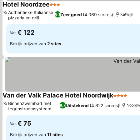
Hotel Noordzee
3 Sterren
Authentieke Italiaanse
Zeer goed
(4.069 scores)
8,1
Katwijk
pizzeria en grill
€ 122
Van
Bekijk prijzen van
2 sites
Van der Valk Palace Hotel Noordwijk
4 Sterren
Binnenzwembad met
Uitstekend
(4.622 scores)
8,7
Noordw
tegenstroomsysteem
€ 75
Van
Bekijk prijzen van
11 sites