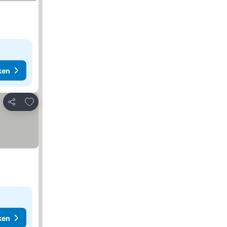
ken
Toevoegen aan favorieten
Delen
ken