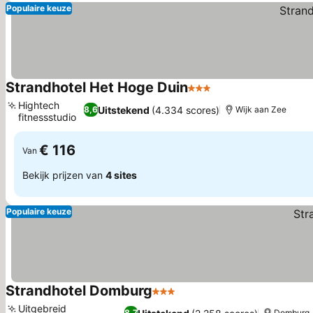
Populaire keuze
Strandhotel Het Hoge Duin
3 Sterren
Hightech
Uitstekend
(4.334 scores)
8,6
Wijk aan Zee
fitnessstudio
€ 116
Van
Bekijk prijzen van
4 sites
Populaire keuze
Strandhotel Domburg
3 Sterren
Uitgebreid
8,7
Domburg