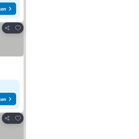
ken
Toevoegen aan favorieten
Delen
ken
Toevoegen aan favorieten
Delen