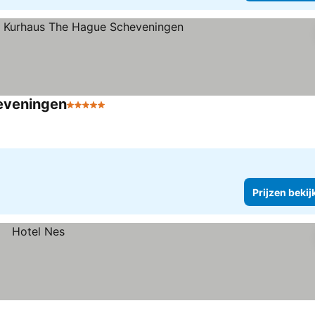
eveningen
5 Sterren
Prijzen bekij