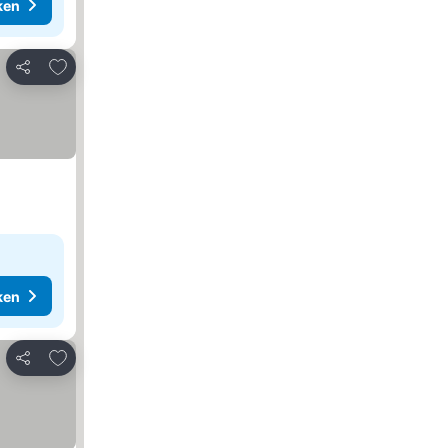
ken
Toevoegen aan favorieten
Delen
ken
Toevoegen aan favorieten
Delen